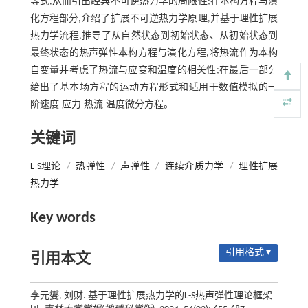
等式,从而引出经典不可逆热力学的局限性;在本构方程与演
化方程部分,介绍了扩展不可逆热力学原理,并基于理性扩展
热力学流程,推导了从自然状态到初始状态、从初始状态到
最终状态的热声弹性本构方程与演化方程,将热流作为本构
自变量并考虑了热流与应变和温度的相关性;在最后一部分
给出了基本场方程的运动方程形式和适用于数值模拟的一
阶速度-应力-热流-温度微分方程。
关键词
L-S理论
/
热弹性
/
声弹性
/
连续介质力学
/
理性扩展
热力学
Key words
引用格式 ▾
引用本文
李元燮, 刘财. 基于理性扩展热力学的L-S热声弹性理论框架