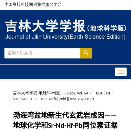
中国高校科技期刊集群服务平台
Toggle
吉林大学学报(地球科学版)
››
2024, Vol. 54
››
Issue (02)
:
531 -545.
DOI:
10.13278/j.cnki.jjuese.20230173
渤海湾盆地新生代玄武岩成因——
地球化学和Sr-Nd-Hf-Pb同位素证据