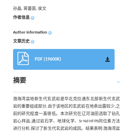
孙晶, 蒋蕾茵, 侯文
作者信息
+
Author information
+
文章历史
+
PDF (19600K)
摘要
渤海湾盆地新生代玄武岩是华北克拉通东北部新生代玄武
岩的重要组成部分,由于该地区的玄武岩在地表出露较少,之
前的研究程度一直很低。本次研究在辽河油田选取了钻孔
岩心样品,通过岩石学、地球化学、Sr-Nd-Hf-Pb同位素方法
进行分析,探讨了新生代玄武岩的成因。结果表明:渤海湾盆