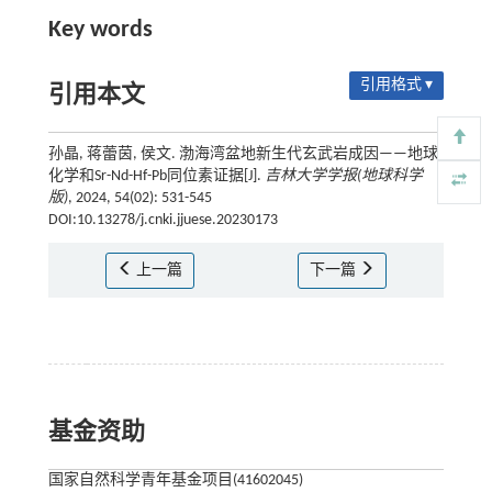
Key words
引用格式 ▾
引用本文
孙晶, 蒋蕾茵, 侯文. 渤海湾盆地新生代玄武岩成因——地球
化学和Sr-Nd-Hf-Pb同位素证据[J].
吉林大学学报(地球科学
版)
, 2024, 54(02): 531-545
DOI:10.13278/j.cnki.jjuese.20230173
上一篇
下一篇
基金资助
国家自然科学青年基金项目(41602045)