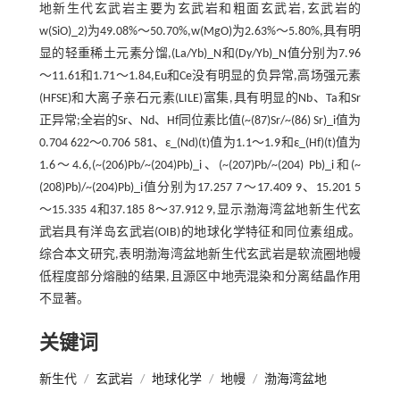
地新生代玄武岩主要为玄武岩和粗面玄武岩,玄武岩的
w(SiO)_2)为49.08%～50.70%,w(MgO)为2.63%～5.80%,具有明
显的轻重稀土元素分馏,(La/Yb)_N和(Dy/Yb)_N值分别为7.96
～11.61和1.71～1.84,Eu和Ce没有明显的负异常,高场强元素
(HFSE)和大离子亲石元素(LILE)富集,具有明显的Nb、Ta和Sr
正异常;全岩的Sr、Nd、Hf同位素比值(~(87)Sr/~(86) Sr)_i值为
0.704 622～0.706 581、ε_(Nd)(t)值为1.1～1.9和ε_(Hf)(t)值为
1.6～4.6,(~(206)Pb/~(204)Pb)_i、(~(207)Pb/~(204) Pb)_i和(~
(208)Pb)/~(204)Pb)_i值分别为17.257 7～17.409 9、15.201 5
～15.335 4和37.185 8～37.912 9,显示渤海湾盆地新生代玄
武岩具有洋岛玄武岩(OIB)的地球化学特征和同位素组成。
综合本文研究,表明渤海湾盆地新生代玄武岩是软流圈地幔
低程度部分熔融的结果,且源区中地壳混染和分离结晶作用
不显著。
关键词
新生代
/
玄武岩
/
地球化学
/
地幔
/
渤海湾盆地