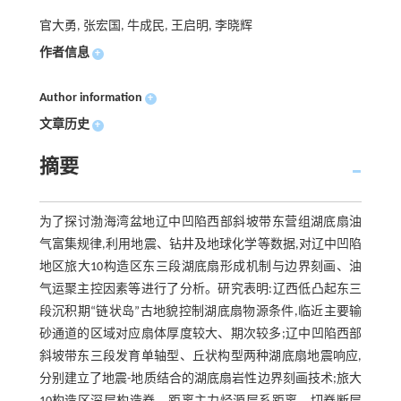
官大勇, 张宏国, 牛成民, 王启明, 李晓辉
作者信息
+
Author information
+
文章历史
+
摘要
为了探讨渤海湾盆地辽中凹陷西部斜坡带东营组湖底扇油
气富集规律,利用地震、钻井及地球化学等数据,对辽中凹陷
地区旅大10构造区东三段湖底扇形成机制与边界刻画、油
气运聚主控因素等进行了分析。研究表明:辽西低凸起东三
段沉积期“链状岛”古地貌控制湖底扇物源条件,临近主要输
砂通道的区域对应扇体厚度较大、期次较多;辽中凹陷西部
斜坡带东三段发育单轴型、丘状构型两种湖底扇地震响应,
分别建立了地震-地质结合的湖底扇岩性边界刻画技术;旅大