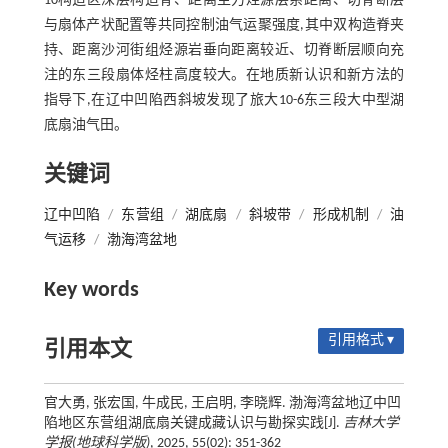
10构造区深层构造脊、距离主力烃源层系距离、切脊断层
与扇体产状配置等共同控制油气运聚强度,其中双构造脊夹
持、距离沙河街组烃源岩垂向距离较近、切脊断层顺向充
注的东三段扇体烃柱高度较大。在地质新认识和新方法的
指导下,在辽中凹陷西斜坡发现了旅大10-6东三段大中型湖
底扇油气田。
关键词
辽中凹陷
/
东营组
/
湖底扇
/
斜坡带
/
形成机制
/
油
气运移
/
渤海湾盆地
Key words
引用格式 ▾
引用本文
官大勇, 张宏国, 牛成民, 王启明, 李晓辉. 渤海湾盆地辽中凹
陷地区东营组湖底扇关键成藏认识与勘探实践[J].
吉林大学
学报(地球科学版)
, 2025, 55(02): 351-362