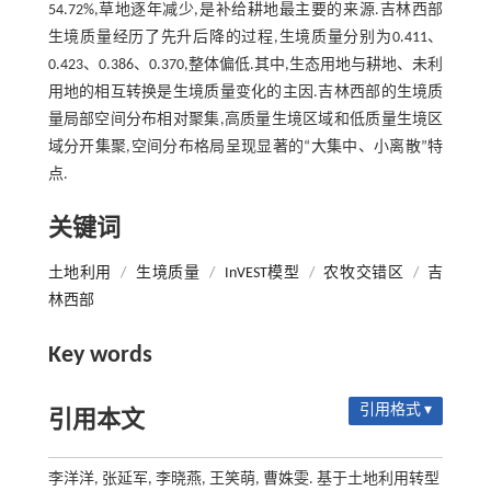
54.72%,草地逐年减少,是补给耕地最主要的来源.吉林西部
生境质量经历了先升后降的过程,生境质量分别为0.411、
0.423、0.386、0.370,整体偏低.其中,生态用地与耕地、未利
用地的相互转换是生境质量变化的主因.吉林西部的生境质
量局部空间分布相对聚集,高质量生境区域和低质量生境区
域分开集聚,空间分布格局呈现显著的“大集中、小离散”特
点.
关键词
土地利用
/
生境质量
/
InVEST模型
/
农牧交错区
/
吉
林西部
Key words
引用格式 ▾
引用本文
李洋洋, 张延军, 李晓燕, 王笑萌, 曹姝雯. 基于土地利用转型