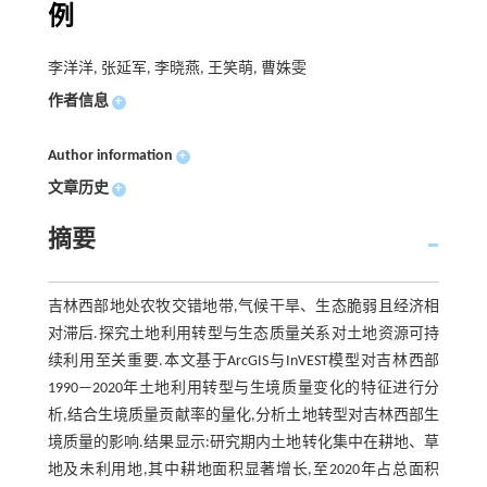
例
李洋洋, 张延军, 李晓燕, 王笑萌, 曹姝雯
作者信息
+
Author information
+
文章历史
+
摘要
吉林西部地处农牧交错地带,气候干旱、生态脆弱且经济相
对滞后.探究土地利用转型与生态质量关系对土地资源可持
续利用至关重要.本文基于ArcGIS与InVEST模型对吉林西部
1990—2020年土地利用转型与生境质量变化的特征进行分
析,结合生境质量贡献率的量化,分析土地转型对吉林西部生
境质量的影响.结果显示:研究期内土地转化集中在耕地、草
地及未利用地,其中耕地面积显著增长,至2020年占总面积