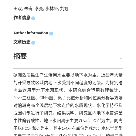
王双, 朱奋, 李亮, 李林坚, 刘娜
作者信息
+
Author information
+
文章历史
+
摘要
硇洲岛居民生产生活用水主要以地下水为主，近些年大量
的开采导致区域内地下水受到不同程度的污染。为探究硇
洲岛饮用型地下水源现状，本研究综合运用数理统计、
Piper三线图、Gibbs图、离子比值分析和同位素分析等方法
对硇洲岛46个浅层地下水点位的水质现状、水化学特征及
成因机制进行了研究。结果表明：研究区内地下水普遍呈
+
2+
中性偏弱酸性，地下水阳离子主要以Na
、Ca
为主，阴离
-
-
子以HCO
和Cl
为主，其中1/4左右点位为咸水；水化学类型
3