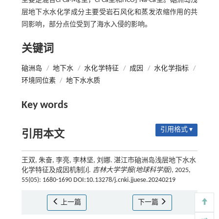
主要是混合Cl-Ca·Mg型，Cl-Ca型和HCO
-Na·Ca型。硇洲岛浅
3
层地下水水化学成分主要受岩石风化和蒸发浓缩作用的共
同影响，部分点位受到了海水入侵的影响。
关键词
硇洲岛
/
地下水
/
水化学特征
/
成因
/
水化学指标
/
环境同位素
/
地下水水质
Key words
引用格式 ▾
引用本文
王双, 朱奋, 李亮, 李林坚, 刘娜. 湛江市硇洲岛浅层地下水水
化学特征及成因机制[J].
吉林大学学报(地球科学版)
, 2025,
55(05): 1680-1690 DOI:10.13278/j.cnki.jjuese.20240219
上一篇
下一篇