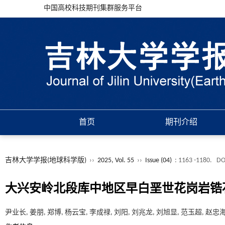
中国高校科技期刊集群服务平台
首页
期刊介绍
吉林大学学报(地球科学版)
››
2025, Vol. 55
››
Issue (04)
: 1163 -1180.
DO
大兴安岭北段库中地区早白垩世花岗岩锆石
尹业长, 姜朋, 郑博, 杨云宝, 李成禄, 刘阳, 刘兆龙, 刘旭显, 范玉超, 赵忠