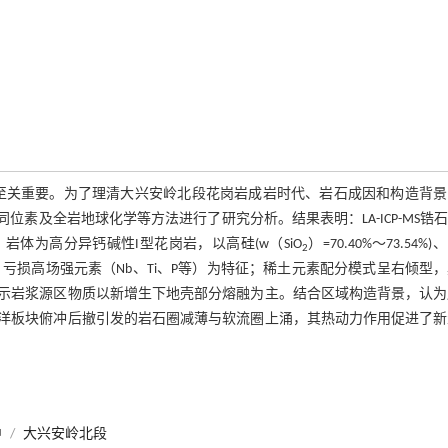
至关重要。为了理清大兴安岭北段花岗岩成岩时代、岩石成因和构造背景
位素及全岩地球化学等方法进行了研究分析。结果表明：LA-ICP-MS锆石U
物；岩体为高分异钙碱性I型花岗岩，以高硅(w（SiO
）=70.40%～73.54%
2
a等）、亏损高场强元素（Nb、Ti、P等）为特征；稀土元素配分模式呈右倾型
6.7),指示岩浆源区物质以新增生下地壳部分熔融为主。结合区域构造背景，认
洋板块俯冲后撤引发的岩石圈减薄与软流圈上涌，其热动力作用促进了新
中
/
大兴安岭北段