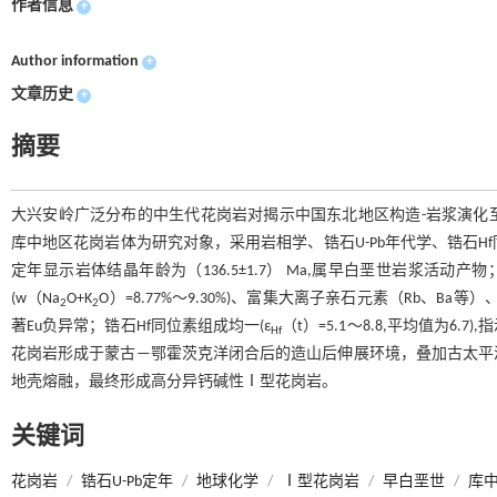
作者信息
+
Author information
+
文章历史
+
摘要
大兴安岭广泛分布的中生代花岗岩对揭示中国东北地区构造-岩浆演化
库中地区花岗岩体为研究对象，采用岩相学、锆石U-Pb年代学、锆石Hf同
定年显示岩体结晶年龄为（136.5±1.7） Ma,属早白垩世岩浆活动产
(w（Na
O+K
O）=8.77%～9.30%)、富集大离子亲石元素（Rb、B
2
2
著Eu负异常；锆石Hf同位素组成均一(ε
（t）=5.1～8.8,平均值为
Hf
花岗岩形成于蒙古—鄂霍茨克洋闭合后的造山后伸展环境，叠加古太平
地壳熔融，最终形成高分异钙碱性Ⅰ型花岗岩。
关键词
花岗岩
/
锆石U-Pb定年
/
地球化学
/
Ⅰ型花岗岩
/
早白垩世
/
库