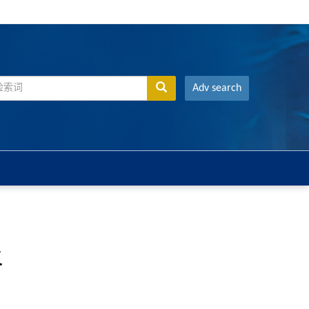
Adv search
义