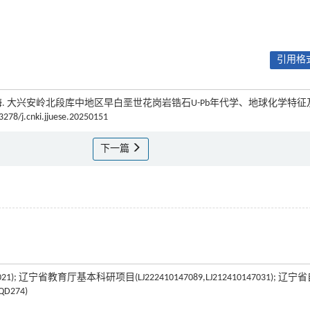
引用格式
超, 赵忠海. 大兴安岭北段库中地区早白垩世花岗岩锆石U-Pb年代学、地球化学特
3278/j.cnki.jjuese.20250151
下一篇
 辽宁省教育厅基本科研项目(LJ222410147089,LJ212410147031); 辽宁
D274)