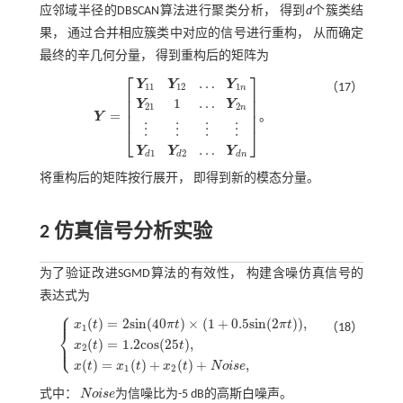
应邻域半径的DBSCAN算法进行聚类分析， 得到
d
个簇类结
果， 通过合并相应簇类中对应的信号进行重构， 从而确定
最终的辛几何分量， 得到重构后的矩阵为
⎡
⎤
…
Y
Y
Y
（17）
11
12
1
n
⎢
⎥
⎢
⎥
1
…
Y
Y
⎢
⎥
21
2
n
=
⎢
⎥
。
Y
Y
=
Y
11
Y
12
…
Y
1
n
Y
21
1
…
Y
2
n
⋮
⋮
⋮
⋮
Y
d
1
Y
d
2
…
Y
d
n
。
⋮
⋮
⋮
⋮
⎣
⎦
…
Y
Y
Y
1
2
d
d
d
n
将重构后的矩阵按行展开， 即得到新的模态分量。
2 仿真信号分析实验
为了验证改进SGMD算法的有效性， 构建含噪仿真信号的
表达式为
⎧
⎪
(
)
=
2
s
i
n
(
40
)
×
(
1
+
0.5
s
i
n
(
2
)
)
,
x
t
π
t
π
t
（18）
1
⎨
⎩
(
)
=
1.2
c
o
s
(
25
)
,
⎪
x
t
t
x
1
(
t
)
=
2
s
i
n
(
40
π
t
)
×
(
1
+
0.5
s
i
n
(
2
π
t
)
)
,
x
2
(
t
)
=
1.2
c
o
s
(
25
t
)
,
x
(
t
)
=
x
1
(
t
)
+
x
2
(
t
)
+
2
(
)
=
(
)
+
(
)
+
,
x
t
x
t
x
t
N
o
i
s
e
1
2
式中：
N
o
i
s
e
为信噪比为-5 dB的高斯白噪声。
N
o
i
s
e