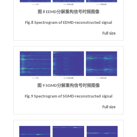
图 8 EEMD分解重构信号时频图像
Fig.8 Spectrogram of EEMD-reconstructed signal
Full size
图 9 SGMD分解重构信号时频图像
Fig.9 Spectrogram of SGMD-reconstructed signal
Full size