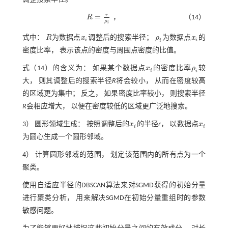
r
=
，
R
（14）
R
=
r
ρ
i
，
ρ
i
式中：
R
为数据点
x
调整后的搜索半径；
ρ
为数据点
x
的
R
x
i
ρ
i
x
i
i
i
i
密度比率， 表示该点的密度与周围点密度的比值。
式（14）
的含义为： 如果某个数据点
x
的密度比率
ρ
较
x
i
ρ
i
i
i
大， 则其调整后的搜索半径
R
将会较小， 从而在密度较高
的区域更为集中； 反之， 如果密度比率较小， 则搜索半径
R
会相应增大， 以便在密度较低的区域更广泛地搜索。
3） 圆形领域生成： 按照调整后的
x
的半径
r
， 以数据点
x
x
i
x
i
i
i
为圆心生成一个圆形邻域。
4） 计算圆形邻域的范围， 划定该范围内的所有点为一个
聚类。
使用自适应半径的DBSCAN算法来对SGMD获得的初始分量
进行聚类分析， 用来解决SGMD在初始分量重组时的参数
敏感问题。