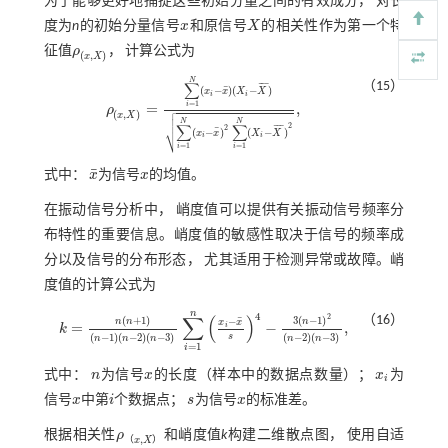
为了能够更好地捕捉这些初始分量之间的有效成分， 对长
度为
n
的初始分量信号
x
和原信号
X
的相关性作为第一个特
x
X
征值
ρ
， 计算公式为
ρ
(
x
,
X
)
(
,
)
x
X
N
（15）
∑
¯
¯
¯
¯
(
−
)
(
−
)
x
x
X
X
i
i
=
1
=
,
i

ρ
ρ
(
x
,
X
)
=
∑
i
=
1
N
(
x
i
-
x
¯
)
(
X
i
-
X
¯
)
∑
i
=
1
N
(
x
i
-
x
¯
)
2
∑
i
=
1
N
(
X
i
-
X
¯
)
2
,

(
,
)
x
X

N
N
∑
∑
2
¯
¯
¯
2
⎷
¯
(
−
)
(
−
)
x
x
X
X
i
i
=
1
=
1
i
i
¯
式中：
x
为信号
x
的均值。
x
¯
x
在振动信号分析中， 峭度值可以提供有关振动信号频率分
布特性的重要信息。峭度值的敏感性取决于信号的频率成
分以及信号的分布形态， 尤其适用于检测异常或故障。峭
度值的计算公式为
n
4
2
∑
(
)
（16）
¯
(
+
1
)
3
(
−
1
)
−
n
n
n
x
x
=
−
,
i
k
k
=
n
(
n
+
1
)
(
n
-
1
)
(
n
-
2
)
(
n
-
3
)
∑
i
=
1
n
x
i
-
x
¯
s
4
-
3
(
n
-
1
)
2
(
n
-
2
)
(
n
-
3
)
,
(
−
1
)
(
−
2
)
(
−
3
)
(
−
2
)
(
−
3
)
s
n
n
n
n
n
=
1
i
式中：
n
为信号
x
的长度（样本中的数据点数量）；
x
为
n
x
x
i
i
信号
x
中第
i
个数据点；
s
为信号
x
的标准差。
x
i
s
x
根据相关性
ρ
和峭度值
k
构建二维散点图， 使用自适
,
（
）
ρ
（
x
,
X
）
x
X