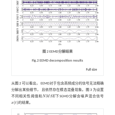
图 2 EEMD分解结果
Fig.2 EEMD decomposition results
Full size
从
图 2
可以看出， EEMD对于包含高频成分的信号无法精确
分解出某些细节， 且依然存在模态混叠现象。
图 3
为设置
不同相关性阈值和
N
M
S
E
下SGMD分解含噪声混合信号
N
M
S
E
(
)
x
t
的结果。
x
(
t
)