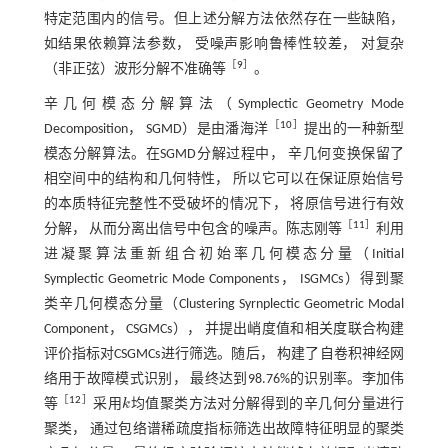
特定范围内的信号。但上述分解方法依然存在一些缺陷，
如结果依赖算法参数， 受噪声影响鲁棒性较差， 对复杂
［
9
］
（非正弦）波形分解不准确等
。
辛几何模态分解算法（Symplectic Geometry Mode
［
10
］
Decomposition， SGMD）是由潘海洋
提出的一种新型
模态分解算法。在SGMD分解过程中， 辛几何变换保留了
相空间中的结构和几何特性， 所以它可以在保证原始信号
的本质特征完整性不受破坏的情况下， 将原信号进行有效
［
11
］
分解， 从而分离出信号中包含的噪声。陈志刚等
利用
进凝聚算法重新组合初始率几何模态分量（Initial
Symplectic Geometric Mode Components， ISGMCs）得到聚
类辛几何模态分量（Clustering Syrnplectic Geometric Modal
Component， CSGMCs）， 并提出峭度值和相关度联合构建
评价指标对CSGMCs进行筛选。随后， 构建了自卷积神经网
络用于故障模式识别， 最终达到98.76%的识别率。李加伟
［
12
］
等
采用
k
均值聚类方法对分解得到的辛几何分量进行
k
聚类， 通过包络谱稀疏度指标筛选出故障特征明显的聚类