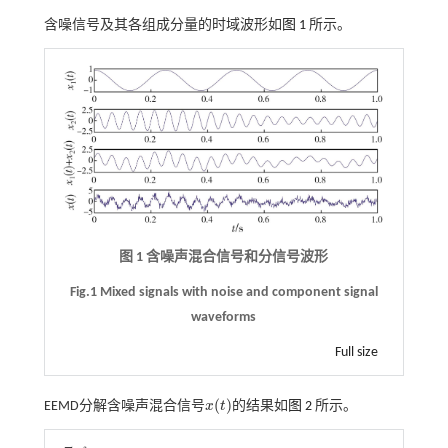
含噪信号及其各组成分量的时域波形如
图 1
所示。
图 1 含噪声混合信号和分信号波形
Fig.1 Mixed signals with noise and component signal
waveforms
Full size
(
)
EEMD分解含噪声混合信号
x
t
的结果如
图 2
所示。
x
(
t
)