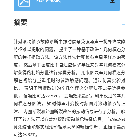
PDF (4403K)
摘要
针对滚动轴承故障诊断中振动信号受强噪声干扰导致故障
特征难以提取的问题， 提出了一种基于改进辛几何模态分
解的特征提取方法。该方法首先计算核心点周围样本的密
度， 然后基于密度比率自适应调整半径来对辛几何模态分
解获得的初始分量进行聚类分析， 用来解决辛几何模态分
解在初始分量重组时的参数敏感问题。通过仿真实验对
比， 表明了所提改进的辛几何模态分解法不需要选择参
数， 信噪比可达22.9 dB， 去噪效果最好。利用改进的辛几
何模态分解法， 短时傅里叶变换时频图对滚动轴承的正
常、 内圈断裂和外圈断裂故障的振动信号进行了分析， 验
证了该方法可以有效地提取滚动轴承特征信息， 与AlexNet
算法结合能够实现滚动轴承故障的精确诊断， 正确率最高
可达98.53%。