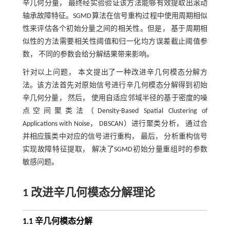
辛几何分量， 最终经实验验证该方法能够有效提取出滚动
轴承故障特征。SGMD算法在信号重构过程中使用周期相似
性来评估各个初始分量之间的相关性。但是， 基于周期相
似性的方法需要相关性阈值和归一化均方误差截止阈值参
数， 不同的参数会给分解结果带来影响。
针对以上问题， 本文提出了一种改进辛几何模态分解方
法。该方法首先对原始信号进行辛几何模态分解得到初始
辛几何分量， 然后， 使用自适应邻域半径的基于密度的噪
点空间聚类法（Density-Based Spatial Clustering of
Applications with Noise， DBSCAN）进行聚类分析， 通过合
并相应簇类中对应的信号进行重构， 最后， 分析重构信号
实现故障特征提取， 解决了SGMD初始分量重组时的参数
敏感问题。
1 改进辛几何模态分解理论
1.1 辛几何模态分解