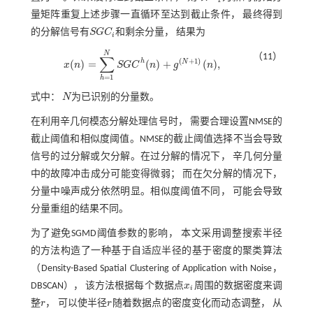
量矩阵重复上述步骤一直循环至达到截止条件， 最终得到
的分解信号有
S
G
C
和剩余分量， 结果为
S
G
C
i
i
N
（11）
∑
(
+
1
)
h
(
)
=
(
)
+
(
)
,
N
x
n
S
G
C
n
g
n
x
(
n
)
=
∑
h
=
1
N
S
G
C
h
(
n
)
+
g
(
N
+
1
)
(
n
)
,
=
1
h
式中：
N
为已识别的分量数。
N
在利用辛几何模态分解处理信号时， 需要合理设置NMSE的
截止阈值和相似度阈值。NMSE的截止阈值选择不当会导致
信号的过分解或欠分解。在过分解的情况下， 辛几何分量
中的故障冲击成分可能变得微弱； 而在欠分解的情况下，
分量中噪声成分依然明显。相似度阈值不同， 可能会导致
分量重组的结果不同。
为了避免SGMD阈值参数的影响， 本文采用调整搜索半径
的方法构造了一种基于自适应半径的基于密度的聚类算法
（Density-Based Spatial Clustering of Application with Noise，
DBSCAN）， 该方法根据每个数据点
x
周围的数据密度来调
x
i
i
整
r
， 可以使半径
r
随着数据点的密度变化而动态调整， 从
r
r