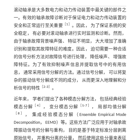
滚动轴承是大多数电力和动力传动装置中最关键的部件之
一。有效的轴承故障诊断对于保证电力和动力传动装置的
［
1
］
安全和正常运行至关重要
。因此， 为了保证系统的安
全稳定， 有必要对滚动轴承进行实时监测和诊断。然而，
由于轴承故障背景噪声强、 特征不明显， 大大增加了准确
识别和提取其故障特征的难度。因此， 迫切需要一种合适
的信号分析方法对故障信号进行处理， 降低噪声、 增强故
障特征。为了有效抑制噪声信息并提取信号中的有用信
息， 通常采用信号分解的方法。通过信号分解， 可以将复
杂的振动信号分解成不同的成分， 从而更深入地理解和分
［
2
‐
3
］
析信号的特性
。
近年来， 学者们提出了各种模态分解方法， 包括经典经验
［
4
］
［
5
‐
7
］
模态分解
， 变分模态分解
， 局部均值分解
［
8
］
， 集成经验模态分解（Ensemble Empirical Mode
Decomposition， EEMD）等。这些方法广泛应用于对轴承故
障振动信号的分解与重构， 目的是基于特定标准分层剥离
原始信号， 并重构分离的分量， 然后使用这些分量来表征