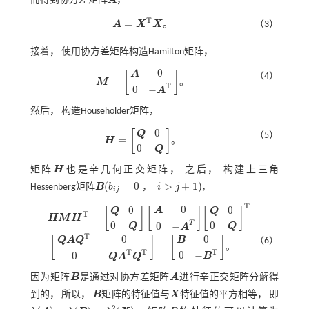
而得到协方差矩阵
A
，
A
T
=
。
A
X
X
（3）
A
=
X
T
X
。
接着， 使用协方差矩阵构造Hamilton矩阵，
0
A
[
]
（4）
=
。
M
M
=
A
0
0
-
A
T
。
T
0
−
A
然后， 构造Householder矩阵，
0
[
]
Q
（5）
=
。
H
H
=
Q
0
0
Q
。
0
Q
矩阵
H
也是辛几何正交矩阵， 之后， 构建上三角
H
(
=
0
>
+
1
)
，
Hessenberg矩阵
B
b
i
j
，
B
i
j
b
i
j
=
0
，
i
>
j
+
1
T
0
0
0
A
[
]
[
]
[
]
Q
Q
T
=
=
H
M
H
H
M
H
T
=
Q
0
0
Q
A
0
0
-
A
T
Q
0
0
Q
T
=
0
0
T
0
−
Q
Q
A
T
0
0
[
]
[
]
B
Q
A
Q
（6）
=
。
Q
A
Q
T
0
0
-
Q
A
T
Q
T
=
B
0
0
-
B
T
。
T
T
T
0
−
0
−
B
Q
A
Q
因为矩阵
B
是通过对协方差矩阵
A
进行辛正交矩阵分解得
B
A
到的， 所以，
B
矩阵的特征值与
X
特征值的平方相等， 即
B
X
2