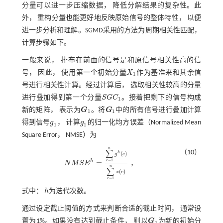
分量可以进一步压缩数据， 降低分解结果的复杂性。此
外， 重构分量也能更好地反映原始信号的整体特性， 以便
进一步分析和理解。SGMD采用的方法为周期相关性匹配，
计算步骤如下。
一般来说， 排布在前面的信号是和原信号相关性高的信
号， 因此， 使用第一个初始分量
X
作为基准来和其余信
X
1
1
号进行相关性计算。经过计算后， 选取相关性较高的分量
进行叠加得到第一个分量
S
G
C
。接着把剩下的信号构成
S
G
C
1
1
新的矩阵， 表示为
G
。将
G
中的所有信号进行叠加计算
G
1
G
1
1
1
得到信号
g
， 计算
g
的归一化均方误差（Normalized Mean
g
1
g
1
1
1
Square Error， NMSE）为
n
∑
（10）
(
)
h
g
e
=
1
h
=
e
，
N
M
S
E
N
M
S
E
h
=
∑
e
=
1
n
g
h
(
e
)
∑
e
=
1
n
x
(
e
)
，
n
∑
(
)
x
e
=
1
e
式中：
h
为迭代次数。
h
通过设定截止阈值的方式来判断合适的截止时间， 通常设
置为1%。如果没有达到截止条件， 则以
G
为新的初始分
G
1
1