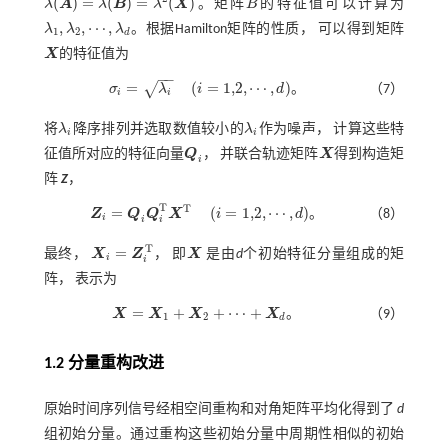
(
)
=
(
)
=
(
)
λ
A
λ
B
λ
X
。矩阵
B
的特征值可以计算为
λ
(
A
)
=
λ
(
B
)
=
λ
2
(
X
)
B
,
,
⋯
,
λ
λ
λ
。根据Hamilton矩阵的性质， 可以得到矩阵
1
2
d
λ
1
,
λ
2
,
⋯
,
λ
d
X
的特征值为
X
−
−
=
(
=
1,2
,
⋯
,
)
√
。
σ
λ
i
d
（7）
i
i
σ
i
=
λ
i
(
i
=
1,2
,
⋯
,
d
)
。
将
λ
降序排列并选取数值较小的
λ
作为噪声， 计算这些特
λ
i
λ
i
i
i
征值所对应的特征向量
Q
， 并联合轨迹矩阵
X
得到构造矩
Q
i
X
i
阵
Z
，
T
T
=
(
=
1,2
,
⋯
,
)
。
Z
Q
Q
X
i
d
（8）
i
Z
i
=
Q
i
Q
i
T
X
T
(
i
=
1,2
,
⋯
,
d
)
。
i
i
T
=
最终，
X
Z
， 即
X
是由
d
个初始特征分量组成的矩
X
i
=
Z
i
T
X
i
i
阵， 表示为
=
+
+
⋯
+
。
X
X
X
X
（9）
1
2
d
X
=
X
1
+
X
2
+
⋯
+
X
d
。
1.2 分量重构改进
原始时间序列信号经相空间重构和对角矩阵平均化得到了
d
组初始分量。通过重构这些初始分量中周期性相似的初始