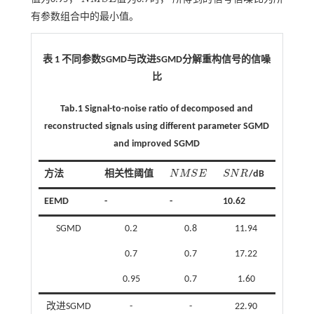
N
M
S
E
有参数组合中的最小值。
表 1 不同参数SGMD与改进SGMD分解重构信号的信噪
比
Tab.1 Signal-to-noise ratio of decomposed and
reconstructed signals using different parameter SGMD
and improved SGMD
方法
相关性阈值
N
M
S
E
S
N
R
/dB
N
M
S
E
S
N
R
EEMD
-
-
10.62
SGMD
0.2
0.8
11.94
0.7
0.7
17.22
0.95
0.7
1.60
改进SGMD
-
-
22.90