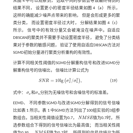
从
图 4
中可以观察到， 选取不同的参数会导致最终得到的
结果不同， 设置更小的密度半径结果如
图 4（a）
所示，
这样的确能减少噪声点带来的影响， 但是会形成更多的聚
类分类， 而设置密度半径过大时， 分解结果如
图 4（c）
所示， 信号中的有效分量又会被淹没在噪声中。自适应
DBSCAN的聚类并不需要手动设置密度半径， 避免了分类结
果对于参数的敏感问题， 验证了使用自适应DBSCAN方法对
SGMD初始分量进行聚类分析重构的有效性。
计算不同相关性阈值的SGMD分解重构信号和改进SGMD分
解重构信号的信噪比， 信噪比计算公式为
2
2
=
10
l
g
/
,
(
)
S
N
R
σ
σ
（19）
S
N
R
=
10
l
g
σ
x
2
/
σ
n
2
,
x
n
式中：
σ
和
σ
分别为无噪信号和含噪信号的标准差。
σ
x
σ
n
x
n
EEMD、 不同参数SGMD与改进SGMD分解得到的信号信噪
比如
表 1
所示。
表 1
中SGMD方法列出了100组实验的3组参
数组合。当相关性阈值设置为0.7，
N
M
S
E
值为0.7时， 所
N
M
S
E
选参数组合下得到的信号信噪比为最高值； 而当相关性阈
值为0.95，
N
M
S
E
值为0.7时， 所得到的信号信噪比为所