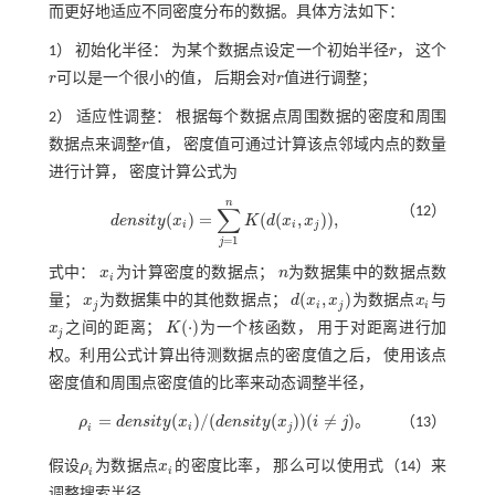
而更好地适应不同密度分布的数据。具体方法如下：
1） 初始化半径： 为某个数据点设定一个初始半径
r
， 这个
r
r
可以是一个很小的值， 后期会对
r
值进行调整；
r
r
2） 适应性调整： 根据每个数据点周围数据的密度和周围
数据点来调整
r
值， 密度值可通过计算该点邻域内点的数量
r
进行计算， 密度计算公式为
n
∑
（12）
(
)
=
(
(
,
)
)
,
d
e
n
s
i
t
y
x
K
d
x
x
d
e
n
s
i
t
y
(
x
i
)
=
∑
j
=
1
n
K
(
d
(
x
i
,
x
j
)
)
,
i
i
j
=
1
j
式中：
x
为计算密度的数据点；
n
为数据集中的数据点数
x
i
n
i
(
,
)
量；
x
为数据集中的其他数据点；
d
x
x
为数据点
x
与
x
j
d
(
x
i
,
x
j
)
x
i
j
i
j
i
(
⋅
)
x
之间的距离；
K
为一个核函数， 用于对距离进行加
x
j
K
(
⋅
)
j
权。利用公式计算出待测数据点的密度值之后， 使用该点
密度值和周围点密度值的比率来动态调整半径，
=
(
)
/
(
(
)
)
(
≠
)
。
ρ
d
e
n
s
i
t
y
x
d
e
n
s
i
t
y
x
i
j
（13）
i
j
ρ
i
=
d
e
n
s
i
t
y
(
x
i
)
/
(
d
e
n
s
i
t
y
(
x
j
)
)
(
i
≠
j
)
。
i
假设
ρ
为数据点
x
的密度比率， 那么可以使用
式（14）
来
ρ
i
x
i
i
i
调整搜索半径。