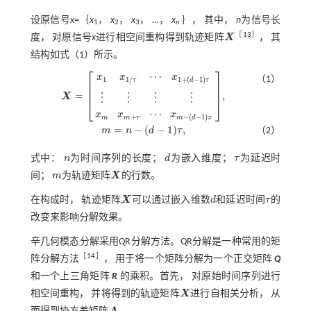
设原信号
x
=｛
x
，
x
，
x
， …，
x
｝， 其中，
n
为信号长
1
2
3
n
［
13
］
度， 对原信号
x
进行相空间重构得到轨迹矩阵
X
， 其
X
结构如
式（1）
所示。
⎡
⎤
⋯
x
x
x
（1）
1
1
/
1
+
(
−
1
)
τ
d
τ
⎢
⎥
⎢
⎥
=
,
X
⋮
⋮
⋮
⋮
X
=
x
1
x
1
/
τ
⋯
x
1
+
(
d
-
1
)
τ
⋮
⋮
⋮
⋮
x
m
x
m
+
τ
⋯
x
m
-
(
d
-
1
)
x
,
⎣
⎦
⋯
x
x
x
+
−
(
−
1
)
m
m
τ
m
d
x
=
−
(
−
1
)
,
m
n
d
τ
（2）
m
=
n
-
(
d
-
1
)
τ
,
式中：
n
为时间序列的长度；
d
为嵌入维度；
τ
为延迟时
n
d
τ
间；
m
为轨迹矩阵
X
的行数。
m
X
在构成时， 轨迹矩阵
X
可以通过嵌入维数
d
和延迟时间
τ
的
X
d
τ
改变来影响分解效果。
辛几何模态分解采用QR分解方法。QR分解是一种常用的矩
［
14
］
阵分解方法
， 用于将一个矩阵分解为一个正交矩阵
Q
和一个上三角矩阵
R
的乘积。首先， 对原始时间序列进行
相空间重构， 并将得到的轨迹矩阵
X
进行自相关分析， 从
X