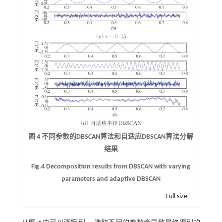
图 4 不同参数的DBSCAN算法和自适应DBSCAN算法分解
结果
Fig.4 Decomposition results from DBSCAN with varying
parameters and adaptive DBSCAN
Full size