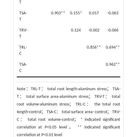
T
TSA-
0.903**
0.155*
0.017
-0.063
T
TRV-
0.124
-0.002
-0.066
T
TRL-
0.856**
0.694**
C
TSA-
0.962**
C
Note：
TRL-T： total root length-aluminum stress； TSA-
T： total surface area-aluminum stress； TRV-T： total
root volume-aluminum stress； TRL-C： the total root
length-control； TSA-C： total surface area- control； TRV-
C： total root volume-control； * indicated significant
correlation at
P
<0.05 level， ** indicated significant
correlation at
P
<0.01 level