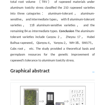
total root volume （TRV） of rapeseed materials under
aluminum toxicity stress classified the 210 rapeseed varieties
into three categories： aluminum-tolerant， aluminum-
sensitive， and intermediate types， with 8 aluminum-tolerant
varieties， 118 aluminum-sensitive varieties， and the
remaining 84 as intermediate types.
Conclusion
The aluminum-
tolerant varieties include Caoyou 2， Zheyou 17， Hubei
Baihua rapeseed， Qianyou 4， Yanyou 2， WH-38、SWU75，
Cubs root， etc. The study provided a theoretical basis and
germplasm resources for the genetic improvement of
rapeseed’s tolerance to aluminum toxicity stress.
Graphical abstract