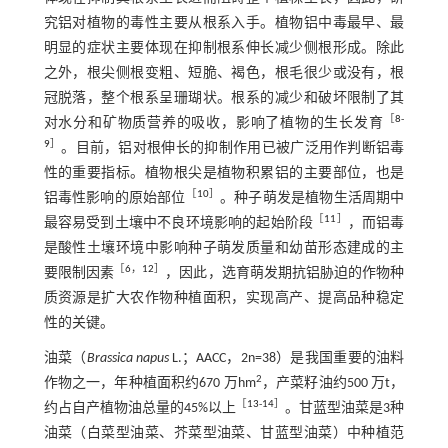
究铝对植物的毒性主要从根系入手。植物铝中毒最早、最
明显的症状主要体现在抑制根系伸长减少侧根形成。除此
之外，根尖侧根变粗、短脆、褐色，根毛很少或没有，根
冠脱落，整个根系呈珊瑚状。根系的减少和破坏限制了其
［
8
-
对水分和矿物质营养的吸收，影响了植物的生长发育
9
］
。目前，铝对根伸长的抑制作用已被广泛用作判断铝毒
性的重要指标。植物根尖是植物积累铝的主要部位，也是
［
10
］
铝毒性影响的原始部位
。种子萌发是植物生活周期中
［
11
］
最容易受到土壤中不良环境影响的起始阶段
，而铝毒
是酸性土壤环境中影响种子萌发质量和幼苗形态建成的主
［
6
，
12
］
要限制因素
，因此，选育萌发期抗铝胁迫的作物种
质资源是扩大农作物种植面积，实现高产、提高品种稳定
性的关键。
油菜（
Brassica napus
L.；AACC，2n=38）是我国重要的油料
2
作物之一，年种植面积约670 万hm
，产菜籽油约500 万t，
［
13
-
14
］
约占自产植物油总量的45%以上
。甘蓝型油菜是3种
油菜（白菜型油菜、芥菜型油菜、甘蓝型油菜）中种植范