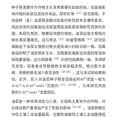
种子萌发期作为作物生长发育重要的起始阶段，会直接影
［
21
］
响作物的收获及其经济效益。郜欢欢等
研究表明，不
同品种（系）油菜萌发期对铝毒的耐性具有显著性差异。
因此适宜的铝毒胁迫浓度是筛选油菜萌发期耐性资源的关
键。本研究发现，随着铝浓度的增加，油菜幼苗主根相对
［
22
］
［
23
］
伸长率显著降低，这与熊洁
和崔雪梅等
研究铝
毒胁迫下油菜主根相对根长逐渐减小的结论相一致。铝毒
胁迫抑制了油菜根系生长，且随着铝毒胁迫浓度的增加抑
［
24
］
制效果增强，这与周楠等
的研究结果相一致。多项研
究发现，铝毒害会导致植物主根变粗变短，根尖膨大变
［
25
-
28
］
褐，侧根和根毛减少甚至消失
，这与本试验结果相
3+
似。此外，前人对油菜种子萌发铝胁迫的Al
浓度一般为
-4
-4
-1
［
21
，
29
-
30
］
3×10
~6.5×10
mol·L
范围内
，与本研究所选
-4
-1
取的5×10
mol·L
浓度相近。
油菜是一种非常适宜与小麦、水稻和大麦轮作的作物，对
［
31
-
32
］
后续谷物产量增加产生了积极的影响
。油菜种植在
中性土壤上含油量最高，在酸性或碱性土壤上含油量降低