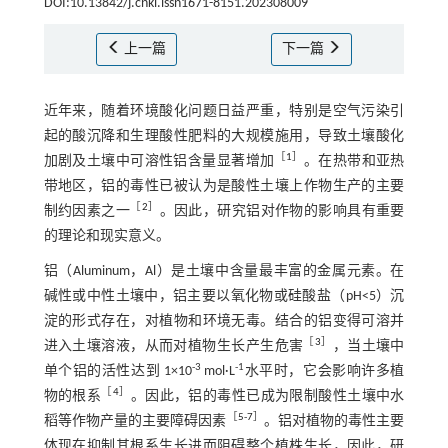
DOI:10.13842/j.cnki.issn1671-8151.202308009
上一篇
下一篇
近年来，随着环境酸化问题日益严重，特别是空气污染引
起的酸沉降和生理酸性肥料的大规模施用，导致土壤酸化
［
1
］
加剧及土壤中可溶性铝含量显著增加
。在热带和亚热
带地区，铝的毒性已被认为是酸性土壤上作物生产的主要
［
2
］
制约因素之一
。因此，研究铝对作物的影响具有重要
的理论和现实意义。
铝（Aluminum，Al）是土壤中含量最丰富的金属元素。在
碱性或中性土壤中，铝主要以氧化物或硅酸盐（pH<5）沉
淀的形式存在，对植物和环境无毒。结合的铝变得可溶并
［
3
］
进入土壤溶液，从而对植物生长产生危害
，当土壤中
-3
-1
单个铝的活性达到 1×10
mol·L
水平时，它会影响许多植
［
4
］
物的根系
。因此，铝的毒性已成为限制酸性土壤中水
［
5
-
7
］
稻等作物产量的主要障碍因素
。铝对植物的毒性主要
体现在抑制其根系生长进而阻碍整个植株生长，因此，研