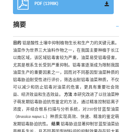
PDF (1398K)
摘要
目的
铝是酸性土壤中抑制植物生长和生产力的关键元素。
油菜作为世界三大油料作物之一，在我国主要种植于长江
以南区域，该区域铝毒害较为严重，油菜易受铝毒侵害，
尤其是根系生长受到严重抑制。铝毒害逐渐成为限制我国
油菜生产的重要因素之一，因而对不同基因型油菜种质的
铝毒胁迫耐受性进行评价，筛选出耐铝毒油菜种质，不仅
可以减少和防止铝毒对油菜的危害，更具有重要社会效
益、经济效益和生态效益。
方法
本研究改进了以往油菜种
子萌发期铝毒胁迫抗性鉴定的方法，通过精准控制铝离子
浓度，并结合根系扫描与分析系统，对210份甘蓝型油菜
（
Brassica napus
L.）种质实现高效、快速、精准的鉴定萌
发期铝毒胁迫抗性。
结果
铝毒胁迫显著抑制甘蓝型油菜幼
苗根系生长，且不同基因型材料间的抑制效果存在较大差