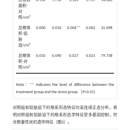
总根表
0.930
9.750
3.185
1.739
54.600
面积-
对
2
照/cm
总根体
0.000
0.010
0.006**
0.002
32.698
积-铝
胁
3
迫/cm
总根体
0.010
0.090
0.027
0.021
79.738
积-对
3
照/cm
Note：
** indicates the level of difference between the
treatment group and the stress group （
P
<0.01）
对照组和铝胁迫下的根系形态特征均呈连续正态分布，表
明对照组和铝胁迫下的根系形态学特征受多基因控制，符
合数量性状的遗传特征（
图3
）。