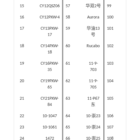
15
CY12QSZ06
57
华双2号
99
皖油1
16
CY12PXW-4
58
Aurora
100
AGREV
17
CY13PXW-
59
华油13
101
11-5
17
号
18
CY14PXW-
60
Rucabo
102
11-11
18
19
CY16PXW-
61
11-9-
103
P31
35
703
20
CY19PXW-
62
11-9-
104
P31
65
705
21
CY21PXW-
63
11-P67
105
P66
84
东
22
10-1047
64
10-崇23
106
P68
23
10-1061
65
10-崇24
107
A11
24
1472
66
10-崇25
108
B25