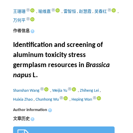
王珊珊
,
喻维嘉
,
雷智恒
,
赵慧霞
,
吴春红
,
万何平
作者信息
+
Identification and screening of
aluminum toxicity stress
germplasm resources in
Brassica
napus
L.
Shanshan Wang
,
Weijia Yu
,
Zhiheng Lei
,
Huixia Zhao
,
Chunhong Wu
,
Heping Wan
Author information
+
文章历史
+