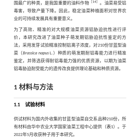
［
14
］
围最广的种类，是我国重要的油料作物
。油菜易受铝
毒害，导致产量下降。因此，稳定油菜种植面积对世界农
业的可持续发展具有重要意义。
为了高效、精准的对大规模油菜资源铝胁迫抗性进行评
价，本研究改进了油菜种子萌发期铝胁迫抗性鉴定的方
法，采用发芽试验精准控制铝离子浓度，对210份甘蓝型油
菜（
Brassica napus
L.）种质的萌发期耐铝毒能力进行精准
鉴定，并筛选获得耐铝毒能力强的优质资源，以期为油菜
铝毒胁迫耐受能力的遗传改良提供理论基础和种质资源。
1 材料与方法
1.1 试验材料
供试材料为国内外收集的甘蓝型油菜自交系品种210份，所
有材料由华中农业大学国家油菜工程中心提供（
表1
）。于
2022年5月收获种子用于本研究。