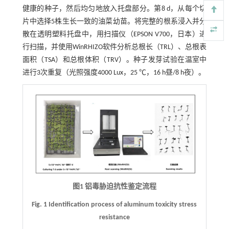
健康的种子，然后均匀地放入托盘部分。第8 d，从每个切
片中选择5株生长一致的油菜幼苗。将完整的根系浸入并分
散在透明塑料托盘中，用扫描仪（EPSON V700，日本）进
行扫描，并使用WinRHIZO软件分析总根长（TRL）、总根表
面积（TSA）和总根体积（TRV）。种子发芽试验在温室中
进行3次重复（光照强度4000 Lux，25 ℃，16 h昼/8 h夜）。
图1 铝毒胁迫抗性鉴定流程
Fig. 1 Identification process of aluminum toxicity stress
resistance