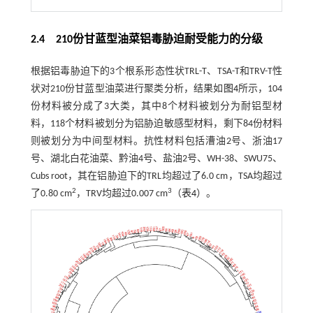
2.4 210份甘蓝型油菜铝毒胁迫耐受能力的分级
根据铝毒胁迫下的3个根系形态性状TRL-T、TSA-T和TRV-T性
状对210份甘蓝型油菜进行聚类分析，结果如
图4
所示，104
份材料被分成了3大类，其中8个材料被划分为耐铝型材
料，118个材料被划分为铝胁迫敏感型材料，剩下84份材料
则被划分为中间型材料。抗性材料包括漕油2号、浙油17
号、湖北白花油菜、黔油4号、盐油2号、WH-38、SWU75、
Cubs root，其在铝胁迫下的TRL均超过了6.0 cm，TSA均超过
2
3
了0.80 cm
，TRV均超过0.007 cm
（
表4
）。