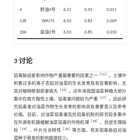
4
黔油4号
6.51
0.93
0.011
138
SWU75
6.03
0.83
0.009
166
盐油2号
6.03
0.85
0.010
3 讨论
［
15
］
铝毒胁迫是影响作物产量最重要的因素之一
。土壤中
积累过多的离子态铝对油菜的生长发育具有显著影响，尤
［
16
］
其对植物根部损害极大
。近年来我国油菜种植大部分
［
17
］
集中在南方酸性土壤，铝毒害问题较为严重
。因此研
究铝毒害对油菜作物生长发育的影响具有重要意义及参考
价值。目前，对油菜铝毒害及抗铝毒机制的研究较多集中
［
18
］
在外源有机酸缓解油菜铝毒的作用机理
、抗逆生理指
［
19
］
［
20
］
标
、叶片光合特性
等方面，有关铝毒胁迫对油
菜种子萌发的影响报道较少。