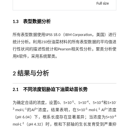
Full size
1.3 表型数据分析
所有表型数据使用SPSS 18.0（IBM Corporation，美国）进行
统计分析。利用210份油菜材料的所有表型数据的平均值进
行性状间的描述性统计和Pearson相关性分析。聚类分析使
用R软件，采用系统聚类。
2 结果与分析
2.1 不同浓度铝胁迫下油菜幼苗长势
-5
-4
-4
-
为确定合适的浓度，设置0、5×10
、1×10
、5×10
和1×10
3
-1
3+
-5
-1
3+
mol·L
的Al
浓度。结果表明，在5×10
mol·L
Al
浓度
-4
（pH 6.04）下，根系长度存在显著差异；当浓度为5×10
-1
mol·L
（pH 4.32）时，根和下胚轴的生长发育受到严重抑