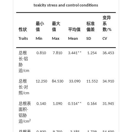
toxicity stress and control conditions
变异
最小
最大
标准
系
性状
值
值
平均值
偏差
数/%
Traits
Min
Max
Mean
SD
CV
总根
0.810
7.810
3.441**
1.254
36.453
长-铝
胁
迫/cm
总根
12.250
84.530
33.090
11.552
34.910
长-对
照/cm
总根表
0.140
1.090
0.514**
0.164
31.945
面积-
铝胁
2
迫/cm