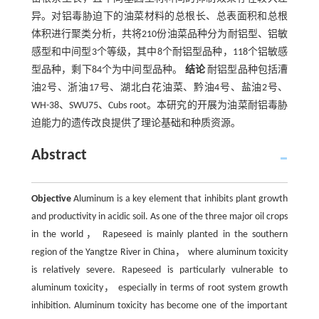
异。对铝毒胁迫下的油菜材料的总根长、总表面积和总根
体积进行聚类分析，共将210份油菜品种分为耐铝型、铝敏
感型和中间型3个等级，其中8个耐铝型品种，118个铝敏感
型品种，剩下84个为中间型品种。
结论
耐铝型品种包括漕
油2号、浙油17号、湖北白花油菜、黔油4号、盐油2号、
WH-38、SWU75、Cubs root。本研究的开展为油菜耐铝毒胁
迫能力的遗传改良提供了理论基础和种质资源。
Abstract
Objective
Aluminum is a key element that inhibits plant growth
and productivity in acidic soil. As one of the three major oil crops
in the world， Rapeseed is mainly planted in the southern
region of the Yangtze River in China， where aluminum toxicity
is relatively severe. Rapeseed is particularly vulnerable to
aluminum toxicity， especially in terms of root system growth
inhibition. Aluminum toxicity has become one of the important