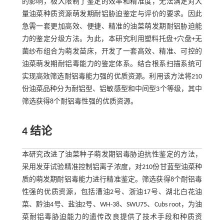
的影响，极大限制了鉴定的效率和精准度，无法满足对大
量油菜种质资源萌发期耐铝胁迫鉴定与评价的要求。因此
急需一套更加高效、便捷、精准的油菜萌发期耐铝胁迫能
力的鉴定分级方法。为此，本研究利用塑料托盘+穴盘+无
菌纱布组合为萌发苗床，开发了一套高效、精准、可控的
油菜萌发期耐铝毒能力的鉴定体系。结合根系扫描系统可
实现高效筛选耐铝毒能力强的优质资源。利用该方法将210
份油菜品种分为耐铝型、铝敏感型和中间型3个等级，其中
筛选获得8个耐铝毒性强的优质资源。
4 结论
本研究改进了油菜种子萌发期铝毒胁迫抗性鉴定的方法，
采用发芽试验精准控制铝离子浓度，对210份甘蓝型油菜种
质的萌发期耐铝毒能力进行精准鉴定。筛选获得8个耐铝毒
性强的优质资源，包括漕油2号、浙油17号、湖北白花油
菜、黔油4号、盐油2号、WH-38、SWU75、Cubs root，为油
菜耐铝毒胁迫能力的遗传改良提供了技术手段和种质资