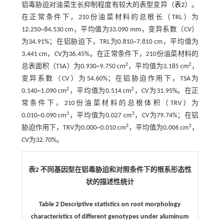
铝毒胁迫对油菜生长抑制程度有较大的表型变异（
表2
）。
在正常条件下，210份油菜材料的总根长（TRL）为
12.250~84.530 cm，平均值为33.090 mm，变异系数（CV）
为34.91%；在铝胁迫下，TRL为0.810~7.810 cm，平均值为
3.441 cm，CV为36.45%。在正常条件下，210份油菜材料的
2
2
总表面积（TSA）为0.930~9.750 cm
，平均值为3.185 cm
，
变异系数（CV）为54.60%；在铝胁迫作用下，TSA为
2
2
0.140~1.090 cm
，平均值为0.514 cm
，CV为31.95%。在正
常条件下，210份油菜材料的总根体积（TRV）为
3
3
0.010~0.090 cm
，平均值为0.027 cm
，CV为79.74%；在铝
3
3
胁迫作用下，TRV为0.000~0.010 cm
，平均值为0.006 cm
，
CV为32.70%。
表2 不同基因型在铝毒胁迫和对照条件下的根系形态性
状的描述性统计
Table 2 Descriptive statistics on root morphology
characteristics of different genotypes under aluminum