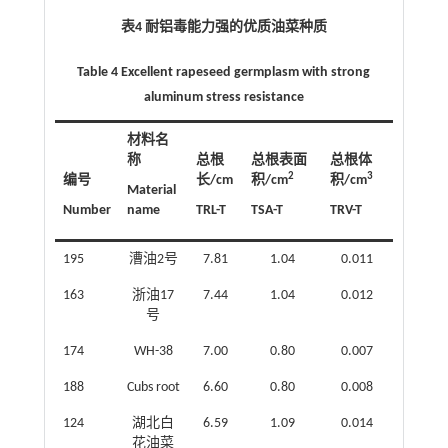
表4 耐铝毒能力强的优质油菜种质
Table 4 Excellent rapeseed germplasm with strong
aluminum stress resistance
材料名
称
总根
总根表面
总根体
2
3
编号
长/cm
积/cm
积/cm
Material
Number
name
TRL-T
TSA-T
TRV-T
195
漕油2号
7.81
1.04
0.011
163
浙油17
7.44
1.04
0.012
号
174
WH-38
7.00
0.80
0.007
188
Cubs root
6.60
0.80
0.008
124
湖北白
6.59
1.09
0.014
花油菜