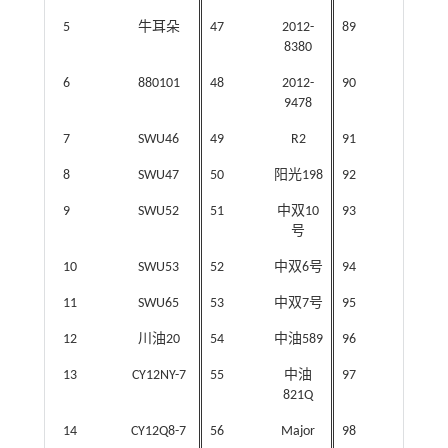
5
牛耳朵
47
2012-
89
杨油
8380
6
880101
48
2012-
90
扬油
9478
7
SWU46
49
R2
91
红油
8
SWU47
50
阳光198
92
苏油
9
SWU52
51
中双10
93
浙油1
号
10
SWU53
52
中双6号
94
浙双
11
SWU65
53
中双7号
95
浙油7
12
川油20
54
中油589
96
沪油1
13
CY12NY-7
55
中油
97
沪油1
821Q
14
CY12Q8-7
56
Major
98
浙双