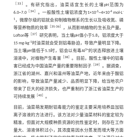
［
33
］
。有研究指出，油菜适宜生长的土壤pH范围为
［
34
］
-5
-4
-
6.0~7.0
。一般酸性土壤铝浓度为1×10
~4×10
mol·L
1
，微摩尔级的铝就会抑制植物根系的生长以及吸收氮、磷
［
35
-
36
］
等营养物质的效率
，从而影响植物的生长及产量。
［
37
］
Lofton等
研究表明，当土壤pH值小于5.8，铝浓度大于
-1
15 mg·kg
时油菜就会受到铝毒胁迫，导致产量明显下降。
3+
当土壤pH值低于5.5时，铝会以有毒Al
的状态释放进土壤
［
38
］
溶液中，对植物产生毒害
。目前，酸性土壤中的铝毒
［
39
］
害已经成为中国油菜产量的重要限制因子
。据调查，
浙江省的湖州、嘉兴和温州等油菜产地，近年来由于酸铝
的影响，导致油菜产量减少、品质明显下降，给当地农户
带来了巨大的经济损失，也严重制约了浙江省油菜生产的
［
40
］
可持续发展
。
目前，油菜萌发期耐铝毒能力的鉴定主要采用培养皿加铝
离子溶液的方法进行。该方法对少量油菜材料的鉴定较为
精准，但面对大规模种质资源的抗性鉴定时，则存在工作
量大、溶液体积过小，其浓度易因水分蒸发而增大等方面