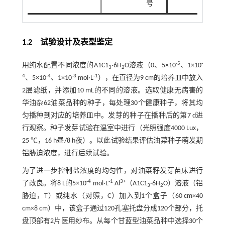
号
Chous
1.2 试验设计及表型鉴定
-5
-
用纯水配置不同浓度的A1C1
·6H
O溶液（0、5×10
、1×10
3
2
4
-4
-3
-1
、5×10
、1×10
mol·L
），在直径为9 cm的培养皿中放入
2层滤纸，并添加10 mL的不同的溶液。选取健康无病害的
华油杂62油菜品种的种子，每处理30个健康种子，将其均
匀播种到对应的培养皿中。发芽的种子在播种后的第7 d进
行观察。种子发芽试验在温室中进行（光照强度4000 Lux，
25 ℃，16 h昼/8 h夜）。以此试验结果评估油菜种子萌发期
铝胁迫浓度，进行后续试验。
为了进一步控制盐浓度的均匀性，对油菜籽发芽苗床进行
-4
-1
3+
了改良。将8 L的5×10
mol·L
Al
（A1C1
·6H
O）溶液（铝
3
2
胁迫，T）或纯水（对照，C）加入到1个盒子（60 cm×40
cm×8 cm）中，该盒子通过120孔塞托盘分成120个部分，托
盘顶部有2片医用纱布。从每个甘蓝型油菜品种中选择30个