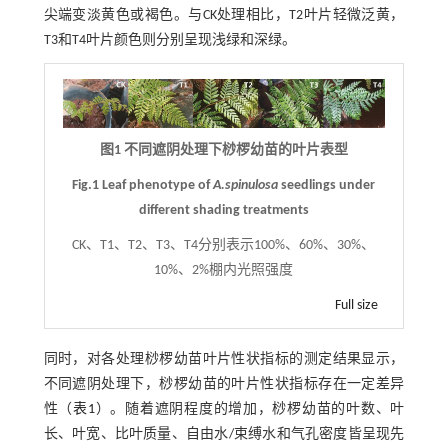
尖端变淡黄色或褐色。与CK处理相比，T2叶片轻微泛黄，
T3和T4叶片颜色则分别呈现浅绿和深绿。
图1 不同遮阴处理下桫椤幼苗的叶片表型
Fig.1 Leaf phenotype of
A.spinulosa
seedlings under
different shading treatments
CK、T1、T2、T3、T4分别表示100%、60%、30%、
10%、2%棚内光照强度
Full size
同时，对各处理桫椤幼苗叶片性状指标的测定结果显示，
不同遮阴处理下，桫椤幼苗的叶片性状指标存在一定差异
性（
表1
）。随着遮阴程度的增加，桫椤幼苗的叶数、叶
长、叶宽、比叶质量、自由水/束缚水和气孔密度皆呈现先