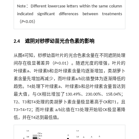
Note：
Different lowercase letters within the same column
indicated significant differences between treatments
（
P
<0.05）
2.4 遮阴对桫椤幼苗光合色素的影响
从
图4
可知，桫椤幼苗叶片的光合色素含量在不同遮阴处理
间存在极显著差异（
P
<0.01）。随遮光度的增强，叶片的
叶绿素a、叶绿素b和总叶绿素含量均逐渐增加，类胡萝卜
素含量先增加再减少，而叶绿素a/b比值整体为逐渐降低的
趋势。T4处理下叶绿素a、叶绿素b和总叶绿素含量皆达到
最大值，与CK相比增加了130.49%、230.00%、158.04%；
T2、T3和T4处理的类胡萝卜素含量极显著高于CK和T1，且
T3>T4>T2；而叶绿素 a/b比值在T3处理开始较CK极显著降
低，并在T4达到最低值。