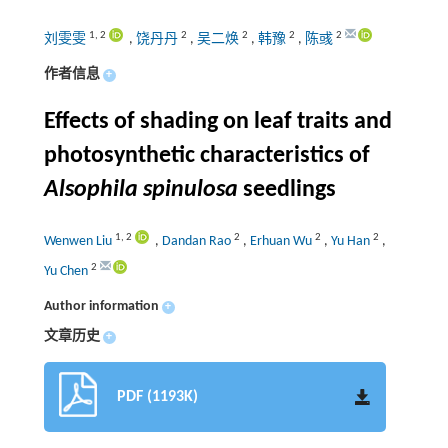
1
,
2
2
2
2
2
刘雯雯
,
饶丹丹
,
吴二焕
,
韩豫
,
陈彧
作者信息
+
Effects of shading on leaf traits and
photosynthetic characteristics of
Alsophila spinulosa
seedlings
1
,
2
2
2
2
Wenwen Liu
,
Dandan Rao
,
Erhuan Wu
,
Yu Han
,
2
Yu Chen
Author information
+
文章历史
+
PDF (1193K)