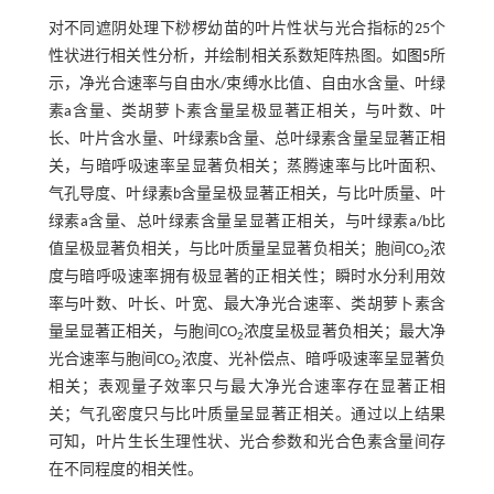
对不同遮阴处理下桫椤幼苗的叶片性状与光合指标的25个
性状进行相关性分析，并绘制相关系数矩阵热图。如
图5
所
示，净光合速率与自由水/束缚水比值、自由水含量、叶绿
素a含量、类胡萝卜素含量呈极显著正相关，与叶数、叶
长、叶片含水量、叶绿素b含量、总叶绿素含量呈显著正相
关，与暗呼吸速率呈显著负相关；蒸腾速率与比叶面积、
气孔导度、叶绿素b含量呈极显著正相关，与比叶质量、叶
绿素a含量、总叶绿素含量呈显著正相关，与叶绿素a/b比
值呈极显著负相关，与比叶质量呈显著负相关；胞间CO
浓
2
度与暗呼吸速率拥有极显著的正相关性；瞬时水分利用效
率与叶数、叶长、叶宽、最大净光合速率、类胡萝卜素含
量呈显著正相关，与胞间CO
浓度呈极显著负相关；最大净
2
光合速率与胞间CO
浓度、光补偿点、暗呼吸速率呈显著负
2
相关；表观量子效率只与最大净光合速率存在显著正相
关；气孔密度只与比叶质量呈显著正相关。通过以上结果
可知，叶片生长生理性状、光合参数和光合色素含量间存
在不同程度的相关性。