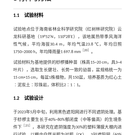
1.1 试验材料
试验地点位于海南省林业科学研究院（红树林研究院）云
龙科研基地（19°52′N，110°28′E），该地属热带季风海洋
性气候，平均海拔30.4 m，年均气温23.8 ℃，年均日照
［
20
］
1750~2000 h，年均降雨量1 697.8 mm
。
试验材料为基地提供的桫椤播种苗（株高15~20 cm，具3~4
叶片），选取生长健壮、长势一致的幼苗，盆规格统一为
15 cm×15 cm，每盆1株植物，共150盆，培养基质为红心土
∶泥炭土∶珍珠岩，体积比2∶1∶1。
1.2 试验设计
于2023年5月中旬，利用黑色遮阳网进行不同遮阴处理。基
于桫椤主要生长于40%~80%郁闭度（中等偏高）的生境条
［
21
］
件下
，本研究在遮阴强度为30%的塑料薄膜大棚内进
行试验，以棚内自然光照为对照（CK）、3针遮阳网（60%