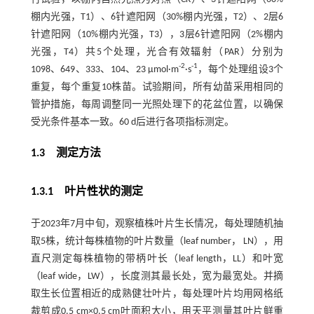
棚内光强，T1）、6针遮阳网（30%棚内光强，T2）、2层6
针遮阳网（10%棚内光强，T3），3层6针遮阳网（2%棚内
光强，T4）共5个处理，光合有效辐射（PAR）分别为
-2
-1
1098、649、333、104、23 μmol·m
·s
，每个处理组设3个
重复，每个重复10株苗。试验期间，所有幼苗采用相同的
管护措施，每周调整同一光照处理下的花盆位置，以确保
受光条件基本一致。60 d后进行各项指标测定。
1.3 测定方法
1.3.1 叶片性状的测定
于2023年7月中旬，观察植株叶片生长情况，每处理随机抽
取5株，统计每株植物的叶片数量（leaf number， LN），用
直尺测定每株植物的带柄叶长（leaf length，LL）和叶宽
（leaf wide，LW），长度测其最长处，宽为最宽处。并摘
取生长位置相近的成熟健壮叶片，每处理叶片均用网格纸
裁剪成0.5 cm×0.5 cm叶面积大小，用天平测量其叶片鲜重