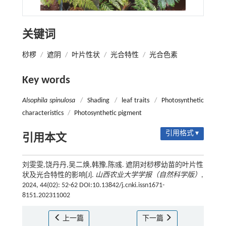
关键词
桫椤
/
遮阴
/
叶片性状
/
光合特性
/
光合色素
Key words
Alsophila spinulosa
/
Shading
/
leaf traits
/
Photosynthetic
characteristics
/
Photosynthetic pigment
引用格式 ▾
引用本文
刘雯雯,饶丹丹,吴二焕,韩豫,陈彧. 遮阴对桫椤幼苗的叶片性
状及光合特性的影响[J].
山西农业大学学报（自然科学版）
,
2024, 44(02): 52-62 DOI:10.13842/j.cnki.issn1671-
8151.202311002
上一篇
下一篇