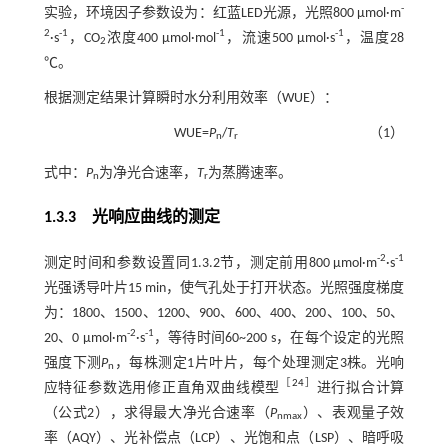
-
实验，环境因子参数设为：红蓝LED光源，光照800 μmol·m
2
-1
-1
-1
·s
，CO
浓度400 μmol·mol
，流速500 μmol·s
，温度28
2
℃。
根据测定结果计算瞬时水分利用效率（WUE）：
WUE=
P
/
T
（1）
n
r
式中：
P
为净光合速率，
T
为蒸腾速率。
n
r
1.3.3 光响应曲线的测定
-2
-1
测定时间和参数设置同1.3.2节，测定前用800 μmol·m
·s
光强诱导叶片15 min，使气孔处于打开状态。光照强度梯度
为：1800、1500、1200、900、600、400、200、100、50、
-2
-1
20、0 μmol·m
·s
，等待时间60~200 s，在每个设定的光照
强度下测
P
，每株测定1片叶片，每个处理测定3株。光响
n
［
24
］
应特征参数选用修正直角双曲线模型
进行拟合计算
（
公式2
），求得最大净光合速率（
P
）、表观量子效
nmax
率（AQY）、光补偿点（LCP）、光饱和点（LSP）、暗呼吸