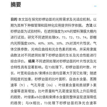
摘要
目的
本文旨在探究桫椤幼苗的光照需求及光适应机制，以
期为其林下种植管理和园林化应用提供科学依据。
方法
以
桫椤幼苗为试验材料，在遮阴强度为30%的塑料薄膜大棚内
进行试验，研究不同遮阴处理CK、T1、T2、T3、T4，即棚
内光照强度100%、60%、30%、10%、2%对其叶片性状、气
体交换参数、光响应曲线和光合色素的影响，并采用隶属
函数法对不同遮阴处理下桫椤幼苗的生长及光合性能进行
综合评价。
结果
不同遮阴处理对桫椤幼苗的叶片性状及光
合特性具有显著影响。在T3处理下，桫椤幼苗的叶数、叶
长、叶宽和自由水/束缚水比值均显著大于其它处理；随遮
阴程度的加重，桫椤幼苗的比叶面积、自由水含量、蒸腾
速率（Tr）、气孔导度（Gs）、叶绿素含量和类胡萝卜素
含量等逐渐增加，比叶质量和气孔密度呈现先上升后降低
的趋势，叶绿素a/b比值和束缚水含量则整体呈现逐渐降低
的趋势；与CK相比，T3处理下桫椤幼苗的净光合速率