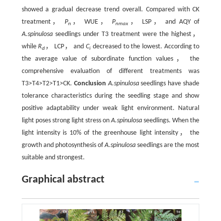
showed a gradual decrease trend overall. Compared with CK
treatment，
P
， WUE，
P
， LSP， and AQY of
n
nmax
A.spinulosa
seedlings under T3 treatment were the highest，
while
R
， LCP， and
C
decreased to the lowest. According to
d
i
the average value of subordinate function values， the
comprehensive evaluation of different treatments was
T3>T4>T2>T1>CK.
Conclusion
A.spinulosa
seedlings have shade
tolerance characteristics during the seedling stage and show
positive adaptability under weak light environment. Natural
light poses strong light stress on
A.spinulosa
seedlings. When the
light intensity is 10% of the greenhouse light intensity， the
growth and photosynthesis of
A.spinulosa
seedlings are the most
suitable and strongest.
Graphical abstract