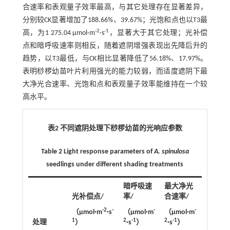
合速率和表观量子效率最高，与其它处理存在显著差异，
分别较CK显著增加了188.66%、39.67%；光饱和点也以T3最
-2
-1
高，为1 275.04 μmol·m
·s
，显著大于其它处理；光补偿
点和暗呼吸速率则相反，随着遮阴增强表现出先降后升的
趋势，以T3最低，与CK相比显著降低了56.18%、17.97%。
表明桫椤幼苗叶片利用强光的能力较弱，而适度遮阴下最
大净光合速率、光饱和点和表观量子效率能维持在一个较
高水平。
表2 不同遮阴处理下桫椤幼苗的光响应参数
Table 2 Light response parameters of
A. spinulosa
seedlings under different shading treatments
暗呼吸速
最大净光
光补偿点/
率/
合速率/
光饱和
-2
-
-
-
（μmol·m
·s
（μmol·m
（μmol·m
（μmol
1
2
-1
2
-1
1
处理
）
·s
）
·s
）
）