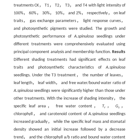
treatments CK， T1， T2， T3， and T4 with light intensity of
100%， 60%， 30%， 10%， and 2%， respectively， on leaf
traits， gas exchange parameters， light response curves，
and photosynthetic pigments were studied. The growth and
photosynthetic performance of
A.spinulosa
seedlings under
different treatments were comprehensively evaluated using
principal component analysis and membership function.
Results
Different shading treatments had significant effects on leaf
traits and photosynthetic characteristics of
A.spinulosa
seedlings. Under the T3 treatment， the number of leaves，
leaf length， leaf width， and free water/bound water ratio of
A.spinulosa
seedlings were significantly higher than those under
other treatments. With the increase of shading intensity， the
specific leaf area， free water content，
T
，
G
，
r
s
chlorophyll， and carotenoid content of
A.spinulosa
seedlings
increased gradually， while the specific leaf mass and stomatal
density showed an initial increase followed by a decrease
trend， and the chlorophyll a/b ratio and bound water content