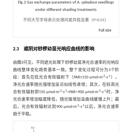
Fig.2 Gas exchange parameters of
A. spinulosa
seedlings
under different shading treatments
不同大写字母表示处理间差异极显著（
P
<0.01）
Full size
2.3 遮阴对桫椤幼苗光响应曲线的影响
由
图3
可见，不同遮光处理下桫椤幼苗净光合速率的光响应
曲线整体变化趋势基本一致。整个变化过程可分为3个阶
-2
-1
段：首先在低光合有效辐射下（PAR≤150 μmol·m
·s
），
净光合速率随光强增加呈近似线性递增；其次，在较高光
-2
-1
-2
-1
合有效辐射即150 μmol·m
·s
<PAR<900 μmol·m
·s
时，净
光合速率增加幅度降低，随光强增加呈曲线缓慢上升；最
-2
-1
后，光合有效辐射达到900 μmol·m
·s
以后，净光合速率
趋于平稳。