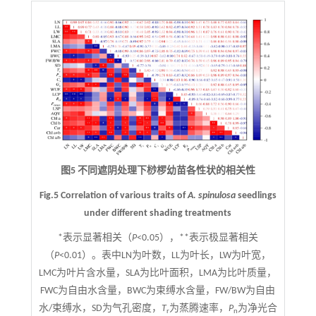
图5 不同遮阴处理下桫椤幼苗各性状的相关性
Fig.5 Correlation of various traits of
A. spinulosa
seedlings
under different shading treatments
*表示显著相关（
P
<0.05），**表示极显著相关
（
P
<0.01）。表中LN为叶数，LL为叶长，LW为叶宽，
LMC为叶片含水量，SLA为比叶面积，LMA为比叶质量，
FWC为自由水含量，BWC为束缚水含量，FW/BW为自由
水/束缚水，SD为气孔密度，
T
为蒸腾速率，
P
为净光合
r
n