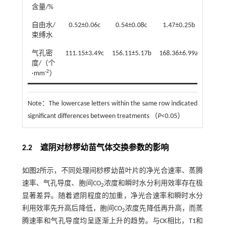
含量/%
自由水/
0.52±0.06c
0.54±0.08c
1.47±0.25b
1.96
束缚水
气孔密
111.15±3.49c
156.11±5.17b
168.36±6.99a
90.72
度/（个
-2
·mm
）
Note：
The lowercase letters within the same row indicated
significant differences between treatments （
P
<0.05）
2.2 遮阴对桫椤幼苗气体交换参数的影响
如
图2
所示，不同处理间桫椤幼苗叶片的净光合速率、蒸腾
速率、气孔导度、胞间CO
浓度和瞬时水分利用效率存在极
2
显著差异。随着遮阴程度的加重，净光合速率和瞬时水分
利用效率先升高后降低，胞间CO
浓度先降低再升高，而蒸
2
腾速率和气孔导度均呈逐渐上升的趋势。与CK相比，T1和