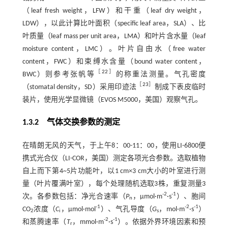
（leaf fresh weight，LFW）和干重（leaf dry weight，
LDW），以此计算比叶面积（specific leaf area，SLA）、比
叶质量（leaf mass per unit area，LMA）和叶片含水量（leaf
moisture content，LMC）。叶片自由水（free water
content，FWC）和束缚水含量（bound water content，
［
22
］
BWC）则参考张帆等
的称重法测量。气孔密度
［
23
］
（stomatal density，SD）采用印迹法
制成下表皮临时
装片，使用光学显微镜（EVOS M5000，美国）观察气孔。
1.3.2 气体交换参数的测定
在晴朗无风的天气，于上午8：00-11：00，使用LI-6800便
携式光合仪（LI-COR，美国）测定各项光合参数。选取植物
自上而下第4~5片功能叶，以1 cm×3 cm大小的叶室进行测
量（叶片覆满叶室），每个处理随机选取3株，重复测量3
-2
-1
次。各参数包括：净光合速率（
P
，μmol·m
·s
）、胞间
n
-1
-2
-1
CO
浓度（
C
，μmol·mol
）、气孔导度（
G
，mol·m
·s
）
2
i
s
-2
-1
和蒸腾速率（
T
，mmol·m
·s
）。依据外界环境因素和预
r