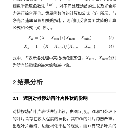
［
10
］
糊数学隶属函数法
，对不同处理幼苗的生长及光合能
力进行综合评价。隶属函数值的计算如
公式（3）
所示，与
净光合速率呈负相关的指标，则利用反隶属函数值的计算
公式如
公式（4）
所示。
=
(
−
)
/
(
−
)
X
X
X
X
X
（3）
X
μ
=
(
X
-
X
m
i
n
)
/
(
X
m
a
x
-
X
m
i
n
)
m
i
n
m
a
x
m
i
n
μ
'
=
1
−
(
−
)
/
(
−
)
X
X
X
X
X
（4）
X
μ
'
=
1
-
(
X
-
X
m
i
n
)
/
(
X
m
a
x
-
X
m
i
n
)
m
i
n
m
a
x
m
i
n
μ
、
式中：
X
表示各处理中某指标的测定值，
X
X
分别
X
m
i
n
m
a
x
X
m
i
n
、
X
m
a
x
为所有该指标的最大值和最小值。
2 结果分析
2.1 遮阴对桫椤幼苗叶片性状的影响
对桫椤幼苗叶片表型进行比较，由
图1
可见，CK和T1处理下
的叶片皆存在较大程度的黄化，其中CK的叶片灼伤严重，
出现叶片萎缩、边缘褐化干枯的现象，而T1有较多叶片的