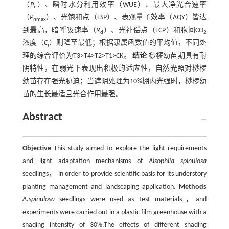
（
P
）、瞬时水分利用效率（WUE）、最大净光合速率
n
（
P
）、光饱和点（LSP）、表观量子效率（AQY）皆达
nmax
到最高，暗呼吸速率（
R
）、光补偿点（LCP）和胞间CO
d
2
浓度（
C
）则降至最低；根据隶属函数值的平均值，不同处
i
理的综合评价为T3>T4>T2>T1>CK。
结论
桫椤幼苗期具有耐
阴特性，在弱光下表现出积极的适应性，自然光照对桫椤
幼苗存在强光胁迫；当遮阴处理为10%棚内光强时，桫椤幼
苗的生长最适且光合作用最强。
Abstract
Objective
This study aimed to explore the light requirements
and light adaptation mechanisms of
Alsophila spinulosa
seedlings， in order to provide scientific basis for its understory
planting management and landscaping application.
Methods
A.spinulosa
seedlings were used as test materials，and
experiments were carried out in a plastic film greenhouse with a
shading intensity of 30%.The effects of different shading