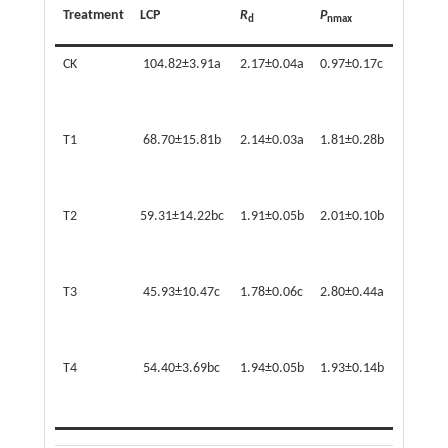
Treatment
LCP
R
P
LSP
d
nmax
CK
104.82±3.91a
2.17±0.04a
0.97±0.17c
887.55±
T1
68.70±15.81b
2.14±0.03a
1.81±0.28b
867.21±
T2
59.31±14.22bc
1.91±0.05b
2.01±0.10b
961.33±
T3
45.93±10.47c
1.78±0.06c
2.80±0.44a
1
275.04±
T4
54.40±3.69bc
1.94±0.05b
1.93±0.14b
967.37±