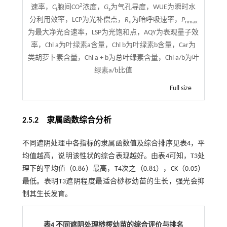
2
速率，
C
胞间CO
浓度，
G
为气孔导度，WUE为瞬时水
i
s
分利用效率，LCP为光补偿点，
R
为暗呼吸速率，
P
d
nmax
为最大净光合速率，LSP为光饱和点，AQY为表观量子效
率，Chl a为叶绿素a含量，Chl b为叶绿素b含量，Car为
类胡萝卜素含量，Chl a + b为总叶绿素含量，Chl a/b为叶
绿素a/b比值
Full size
2.5.2 隶属函数综合分析
不同遮阴处理中各指标的隶属函数值及综合排序见
表4
，平
均值越高，说明该性状的综合表现越好。由
表4
可知，T3处
理下的平均值（0.86）最高，T4次之（0.81），CK（0.05）
最低。表明T3遮阴程度最适合桫椤幼苗的生长，强光会抑
制其生长发育。
表4 不同遮阴处理桫椤幼苗的综合评价与排名