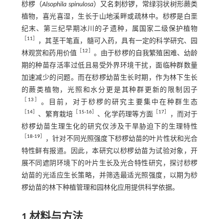
桫椤（
Alsophila spinulosa
）又名刺桫锣，常绿羽状树形蕨类
植物，喜光喜湿，生长于山地溪畔或疏林中。桫椤是白垩
纪末、第三纪早期冰川的孑遗种，属国家二级保护植物
［
11
］
，其茎干笔直，髓可入药，具有一定的科学研究、园
［
12
］
林观赏和药用价值
。由于桫椤的自我繁殖困难、幼龄
期的种苗存活率过低且易受外界环境干扰，面临种群数量
加速减少的问题。而在桫椤幼苗生长时期，作为林下生长
的蕨类植物，光照和水分更是其种群更新的限制因子
［
13
］
。目前，对于桫椤的研究主要集中在种群生态
［
14
］
［
15
-
16
］
［
17
］
、繁育栽培
、化学药理等方面
，而对于
桫椤幼苗生理生化的研究仅涉及干旱胁迫下的生理特性
［
18
-
19
］
，针对不同光照强度下桫椤幼苗的叶片性状和光合
特性鲜有报道。因此，本研究以桫椤幼苗为试验对象，开
展不同遮阴环境下的叶片生长及光合特性研究，探讨桫椤
幼苗的光适应生长策略，并筛选最适光照强度，以期为桫
椤幼苗的林下种植管理和园林化应用提供科学依据。
1 材料与方法