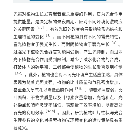
光照对植物生长发育起着至关重要的作用，它为光合作用
提供能量，是决定植物昼夜周期、应对不同环境刺激响应
［
1
-
2
］
的关键因素
。有效光照的改变会导致植物形态结构和
［
3
］
生理特征的变化
，而不同植物具有不同的需光特性，
［
4
］
喜光植物宜于强光生长，而耐阴植物宜于弱光生长
。
过强光下植物光合器官功能易受损，产生光抑制，而过弱
光下植物光合作用受到限制，减少了碳水化合物的合成，
打破体内的碳平衡，二者都会使植物的生长发育受到抑制
［
5
-
6
］
。此外，植物也会对不同光环境产生适应策略，具体
表现为随着光照变强，植物的比叶质量和气孔密度增加，
［
7
-
8
］
甚至会关闭气孔以降低蒸腾作用
；随着光照变弱，比
叶面积、干物质质量以及叶绿素含量增加，光饱和点、光
补偿点和暗呼吸速率降低，表观量子效率增加，以提高对
［
9
-
10
］
弱光的利用效率
。因此，研究植物叶片性状与光合
生理参数的变化对探索植物光环境变化的适应策略具有重
要意义。