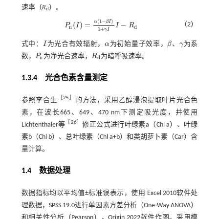
速率（
R
）。
d
(
1
−
)
α
β
I
(
)
=
−
（2）
P
I
I
R
P
n
(
I
)
=
α
(
1
-
β
I
)
1
+
γ
I
I
-
R
d
n
d
1
+
γ
I
式中：
I
为光合有效辐射，
α
为初始量子效率，
β
、
γ
为系
I
α
β
γ
数，
P
为净光合速率，
R
为暗呼吸速率。
P
n
R
d
n
d
1.3.4 光合色素含量测定
［
25
］
参照李合生
的方法，采用乙醇浸泡提取叶片光合色
素，在波长665、649、470 nm下测定吸光度，并使用
［
26
］
Lichtenthaler等
修正公式进行叶绿素a（Chl a）、叶绿
素b（Chl b）、总叶绿素（Chl a+b）和类胡萝卜素（Car）含
量计算。
1.4 数据处理
数据指标均以平均值±标准误表示，使用 Excel 2010软件处
理数据，SPSS 19.0进行单因素方差分析（One-Way ANOVA）
和相关性分析（Pearson），Origin 2022软件作图。采用模