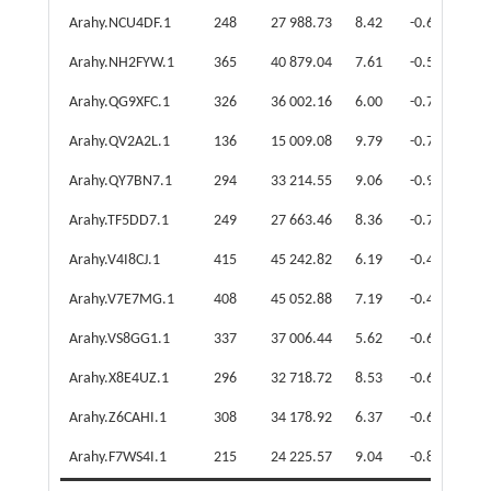
Arahy.NCU4DF.1
248
27 988.73
8.42
-0.60
Arahy.NH2FYW.1
365
40 879.04
7.61
-0.59
Arahy.QG9XFC.1
326
36 002.16
6.00
-0.70
Arahy.QV2A2L.1
136
15 009.08
9.79
-0.78
Arahy.QY7BN7.1
294
33 214.55
9.06
-0.94
Arahy.TF5DD7.1
249
27 663.46
8.36
-0.79
Arahy.V4I8CJ.1
415
45 242.82
6.19
-0.42
Arahy.V7E7MG.1
408
45 052.88
7.19
-0.43
Arahy.VS8GG1.1
337
37 006.44
5.62
-0.60
Arahy.X8E4UZ.1
296
32 718.72
8.53
-0.62
Arahy.Z6CAHI.1
308
34 178.92
6.37
-0.68
Arahy.F7WS4I.1
215
24 225.57
9.04
-0.83