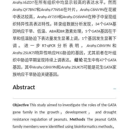
Arahy.I6JZDT
在所有组织中均显示较高的表达水平。然而
Arahy.QY7BN7
和
Arahy.F7WS4I
在叶片，
Arahy.C6NV9N
在花被
中表达较高，
Arahy.4Y7J59
和
Arahy.D56WMI
在种子中呈现组
织特异性高表达特性。转录组数据分析发现，34个
GATA
基
因响应干旱、低温、ABA和BR激素处理，5个
GATA
基因在干
旱和低温胁迫下表达量发生显著上调，1个基因发生显著下
调。进一步RT-qPCR分析表明，
Arahy.C6NV9N
和
Arahy.2SUK7S
特异性响应PEG胁迫的基因，尤其前者在叶组
织中胁迫早期呈现持续上调表达。
结论
花生中有47个
GATA
基因，其中
Arahy.C6NV9N
和
Arahy.2SUK7S
可能是花生GATA家
族响应干旱胁迫关键基因。
Abstract
Objective
This study aimed to investigate the roles of the GATA
gene family in the growth，development， and drought
resistance regulation of peanuts.
Methods
The peanut GATA
family members were identified using bioinformatics methods，