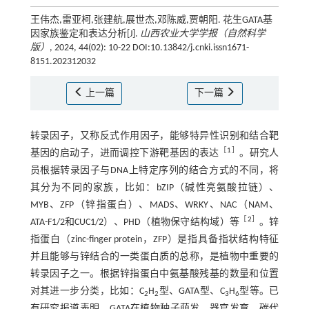
王伟杰,雷亚柯,张建航,展世杰,邓陈威,贾朝阳. 花生GATA基
因家族鉴定和表达分析[J].
山西农业大学学报（自然科学
版）
, 2024, 44(02): 10-22 DOI:10.13842/j.cnki.issn1671-
8151.202312032
上一篇
下一篇
转录因子，又称反式作用因子，能够特异性识别和结合靶
［
1
］
基因的启动子，进而调控下游靶基因的表达
。研究人
员根据转录因子与DNA上特定序列的结合方式的不同，将
其分为不同的家族，比如：bZIP（碱性亮氨酸拉链）、
MYB、ZFP（锌指蛋白）、MADS、WRKY、NAC（NAM、
［
2
］
ATA-F1/2和CUC1/2）、PHD（植物保守结构域）等
。锌
指蛋白（zinc-finger protein，ZFP）是指具备指状结构特征
并且能够与锌结合的一类蛋白质的总称，是植物中重要的
转录因子之一。根据锌指蛋白中氨基酸残基的数量和位置
对其进一步分类，比如：C
H
型、GATA型、C
H
型等。已
2
2
3
6
有研究报道表明，GATA在植物种子萌发、器官发育、碳代