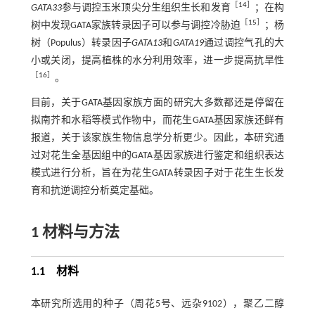
［
14
］
GATA33
参与调控玉米顶尖分生组织生长和发育
；在构
［
15
］
树中发现GATA家族转录因子可以参与调控冷胁迫
；杨
树（Populus）转录因子
GATA13
和
GATA19
通过调控气孔的大
小或关闭，提高植株的水分利用效率，进一步提高抗旱性
［
16
］
。
目前，关于GATA基因家族方面的研究大多数都还是停留在
拟南芥和水稻等模式作物中，而花生GATA基因家族还鲜有
报道，关于该家族生物信息学分析更少。因此，本研究通
过对花生全基因组中的GATA基因家族进行鉴定和组织表达
模式进行分析，旨在为花生GATA转录因子对于花生生长发
育和抗逆调控分析奠定基础。
1 材料与方法
1.1 材料
本研究所选用的种子（周花5号、远杂9102），聚乙二醇