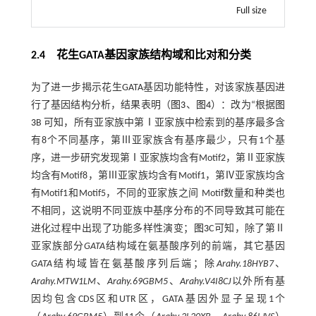
Full size
2.4 花生GATA基因家族结构域和比对和分类
为了进一步揭示花生GATA基因功能特性，对该家族基因进
行了基因结构分析，结果表明（
图3
、
图4
）：改为“根据
图
3
B 可知，所有亚家族中第Ⅰ亚家族中检索到的基序最多含
有8个不同基序，第Ⅲ亚家族含有基序最少，只有1个基
序，进一步研究发现第Ⅰ亚家族均含有Motif2，第Ⅱ亚家族
均含有Motif8，第Ⅲ亚家族均含有Motif1，第Ⅳ亚家族均含
有Motif1和Motif5，不同的亚家族之间 Motif数量和种类也
不相同，这说明不同亚族中基序分布的不同导致其可能在
进化过程中出现了功能多样性演变；
图3
C可知，除了第Ⅱ
亚家族部分
GATA
结构域在氨基酸序列的前端，其它基因
GATA
结构域皆在氨基酸序列后端；除
Arahy.18HYB7
、
Arahy.MTW1LM
、
Arahy.69GBM5
、
Arahy.V4I8CJ
以外所有基
因均包含CDS区和UTR区，GATA基因外显子呈现1个