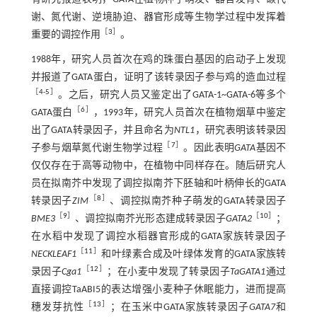
谢、氮代谢、逆境胁迫、器官形成等生物学过程中发挥着
［
3
］
重要的调控作用
。
1988年，研究人员首次在鸡的珠蛋白基因的启动子上发现
并报道了GATA蛋白，证明了该转录因子参与鸡的造血过程
［
4
-
5
］
。之后，研究人员又鉴定出了GATA-1~GATA-6等多个
［
6
］
GATA蛋白
，1993年，研究人员首次在植物烟草中鉴定
出了GATA转录因子，并且命名为
NTL1
，研究表明该转录因
［
7
］
子参与烟草氮代谢生物学过程
。因此表明
GATA
基因不
仅仅存在于高等动物中，在植物中同样存在。随后研究人
员在拟南芥中发现了调控拟南芥下胚轴和叶柄伸长的GATA
［
8
］
转录因子
ZIM
、调控拟南芥种子萌发的GATA转录因子
［
9
］
［
10
］
BME3
、调控拟南芥光形态建成转录因子
GATA2
；
在水稻中发现了调控水稻器官形成的GATA家族转录因子
［
11
］
NECKLEAF1
和叶绿素合成及叶绿体发育的GATA家族转
［
12
］
录因子
Cga1
；在小麦中发现了转录因子
TaGATA1
通过
直接调控TaABI5的表达增强小麦种子休眠能力，进而提高
［
13
］
穗发芽抗性
；在玉米中GATA家族转录因子
GATA7
和