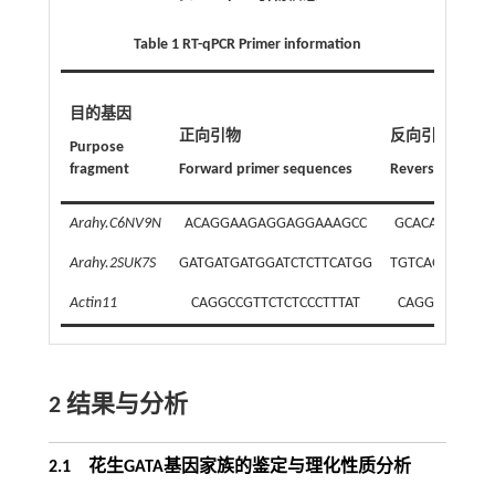
Table 1 RT-qPCR Primer information
目的基因
正向引物
反向引物
Purpose
fragment
Forward primer sequences
Reverse primer
Arahy.C6NV9N
ACAGGAAGAGGAGGAAAGCC
GCACAAGAAAG
Arahy.2SUK7S
GATGATGATGGATCTCTTCATGG
TGTCAGGTCTTC
Actin11
CAGGCCGTTCTCTCCCTTTAT
CAGGCCGTTCTC
2 结果与分析
2.1 花生GATA基因家族的鉴定与理化性质分析