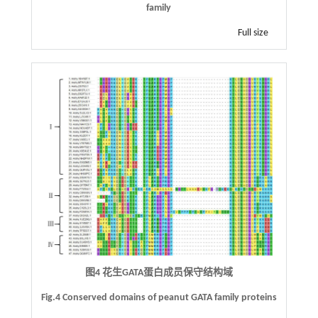
family
Full size
图4 花生GATA蛋白成员保守结构域
Fig.4 Conserved domains of peanut GATA family proteins