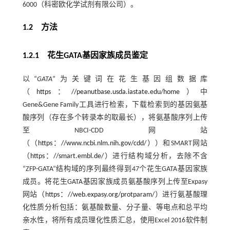
6000（科密欧化学试剂有限公司）。
1.2 方法
1.2.1 花生GATA基因家族成员鉴定
以“
GATA
”为关键词在花生基因组数据库
（
https：//peanutbase.usda.iastate.edu/home
）中
Gene&Gene Family工具进行检索，下载检索到的基因氨基
酸序列（存在多个转录本的取最长），将氨基酸序列上传
至NBCI-CDD网站
（（
https：//www.ncbi.nlm.nih.gov/cdd/
））和SMART网站
（
https：//smart.embl.de/
）进行结构域分析，去除不含
“ZFP-GATA”结构域的序列最终得到47个花生GATA基因家族
成员。将花生GATA基因家族成员氨基酸序列上传至Expasy
网站（
https：//web.expasy.org/protparam/
）进行氨基酸理
化性质分析包括：氨基酸数量、分子量、等电点和总平均
亲水性，将所有成员理化性质汇总，使用Excel 2016软件制