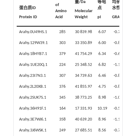
量/Da
等电
均亲
of
蛋白质ID
点
水性
Amino
Molecular
Protein ID
Acid
Weight
pI
GRAVY
Arahy.0U49HS.1
285
30 839.98
6.07
-0.70
Arahy.129W39.1
303
33 350.89
6.00
-0.85
Arahy.18HYB7.1
379
41 754.29
6.34
-0.68
Arahy.1UE20Q.1
224
25 348.52
6.82
-1.14
Arahy.23I7N3.1
307
34 739.63
6.46
-0.84
Arahy.2L20XB.1
376
41 855.97
4.75
-0.84
Arahy.2SUK7S.1
345
38 773.25
8.98
-1.07
Arahy.36H91F.1
164
17 331.93
10.19
-0.50
Arahy.3E7WJ6.1
358
40 639.20
8.96
-1.15
Arahy.3J6WSK.1
249
27 685.51
8.56
-0.79