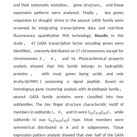
and their systematic evolution， gene structure， and tissue
expression patterns were analyzed. Finally， key genes
responsive to drought stress in the peanut GATA family were
screened by integrating transcriptome data and real-time
fluorescence quantitative PCR technology.
Results
In this
study， 47 GATA transcription factor encoding genes were
identified，unevenly distributed on 17 chromosomes except for
chromosomes 2， 4， and 14. Physicochemical property
analysis showed that this family belongs to hydrophilic
proteins， with most genes being acidic and only
Arahy.QG9XFC.1 possessing a signal peptide. Based on
homologous gene clustering analysis with Arabidopsis family，
peanut GATA family proteins were classified into four
subfamilies. The zinc finger structure characteristic motif of
members in subfamily I， II， and III were C
C
C
C， while
X2
X18
X2
subfamily IV was C
C
C
C type. Most members were
X2
X20
X2
symmetrical distributed in A and B subgenomes. Tissue
expression pattern analysis showed that over half of the GATA