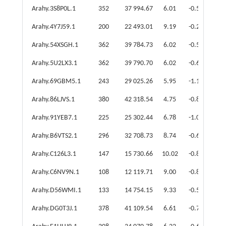
Arahy.3S8P0L.1
352
37 994.67
6.01
-0.50
Arahy.4Y7J59.1
200
22 493.01
9.19
-0.29
Arahy.54XSGH.1
362
39 784.73
6.02
-0.58
Arahy.5U2LX3.1
362
39 790.70
6.02
-0.60
Arahy.69GBM5.1
243
29 025.26
5.95
-1.14
Arahy.86LJVS.1
380
42 318.54
4.75
-0.83
Arahy.91YEB7.1
225
25 302.44
6.78
-1.09
Arahy.B6VTS2.1
296
32 708.73
8.74
-0.61
Arahy.C126L3.1
147
15 730.66
10.02
-0.85
Arahy.C6NV9N.1
108
12 119.71
9.00
-0.85
Arahy.D56WMI.1
133
14 754.15
9.33
-0.55
Arahy.DG0T3J.1
378
41 109.54
6.61
-0.73