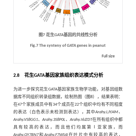
图7 花生
GATA
基因的共线性分析
Fig.7 The synteny of
GATA
genes in peanut
Full size
2.8 花生GATA基因家族组织表达模式分析
为进一步探究花生GATA基因家族生物学功能，对基因组数
据库不同组织转录组数据，绘制热图（
图8
），结果表明：
在47个家族成员中有34个成员在22个组织中均有不同程度
的表达（白色表示未检测到表达），其中
Arahy.LJYJ4M、
Arahy.VS8GG1、Arahy.3S8P0L、Arahy.I6JZDT
在所有组织中都
具有较高的表达，而且他们均属第Ⅰ亚家族，而
Arahy.QY7BN7
和
Arahy.F7WS4I
在叶片中有较高的表达，