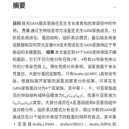
摘要
目的
探究GATA基因家族在花生生长发育和抗旱调控中的作
用。
方法
通过生物信息学方法鉴定花生GATA家族成员，分
析其系统进化、基因结构、组织表达模式，最后结合转录
组数据和实时荧光定量PCR技术筛选花生GATA家族响应干旱
胁迫的关键基因。
结果
本文鉴定到47个GATA类转录因子编
码基因，它们不均匀地分布在除2号、4号和14号染色体以
外的17条染色体上。理化性质分析表明，该家族属于亲水
性蛋白，大部分基因呈酸性，只有
Arahy.QG9XFC.1
具有信号
肽。根据拟南芥家族同源基因聚类分析结果，可将花生
GATA家族蛋白分为4个亚家族。其中第Ⅰ、Ⅱ、Ⅲ亚家族成
员的锌指结构域特征模体为C
C
C
C，而第Ⅳ亚家族为
X2
X18
X2
C
C
C
C类型。大部分成员在A亚基因组和B亚基因组中
X2
X20
X2
呈对称分布，组织表达模式分析显示，超过半数的
GATA
家
族成员在22个组织中表现不同程度的特异性表达。其中第
Ⅰ亚家族
Arahy.LJYJ4M
、
Arahy.VS8GG1
、
Arahy.3S8P0L
和