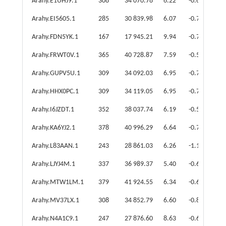
Arahy.E1UHJ9.1
308
34 070.78
6.22
-0.64
Arahy.EI5605.1
285
30 839.98
6.07
-0.70
Arahy.FDN5YK.1
167
17 945.21
9.94
-0.76
Arahy.FRWT0V.1
365
40 728.87
7.59
-0.56
Arahy.GUPV5U.1
309
34 092.03
6.95
-0.78
Arahy.HHX0PC.1
309
34 119.05
6.95
-0.77
Arahy.I6JZDT.1
352
38 037.74
6.19
-0.50
Arahy.KA6YJ2.1
378
40 996.29
6.64
-0.73
Arahy.L83AAN.1
243
28 861.03
6.26
-1.19
Arahy.LJYJ4M.1
337
36 989.37
5.40
-0.61
Arahy.MTW1LM.1
379
41 924.55
6.34
-0.69
Arahy.MV37LX.1
308
34 852.79
6.60
-0.84
Arahy.N4A1C9.1
247
27 876.60
8.63
-0.62