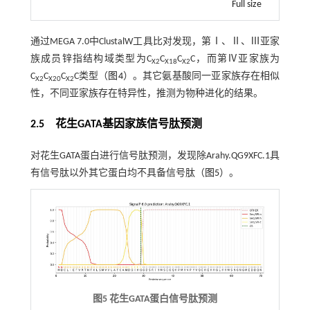
Full size
通过MEGA 7.0中ClustalW工具比对发现，第Ⅰ、Ⅱ、Ⅲ亚家
族成员锌指结构域类型为C
C
C
C，而第Ⅳ亚家族为
X2
X18
X2
C
C
C
C类型（
图4
）。其它氨基酸同一亚家族存在相似
X2
X20
X2
性，不同亚家族存在特异性，推测为物种进化的结果。
2.5 花生GATA基因家族信号肽预测
对花生GATA蛋白进行信号肽预测，发现除Arahy.QG9XFC.1具
有信号肽以外其它蛋白均不具备信号肽（
图5
）。
图5 花生GATA蛋白信号肽预测