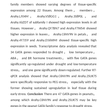
family members showed varying degrees of tissue-specific
expression among 22 tissues. Among them， members，
Arahy.LJYJ4M
，
Arahy.VS8GG1
，
Arahy.3S8P0L
， and
Arahy.I6JZDT
of subfamily I showed high expression levels in all
tissues. However，
Arahy.QY7BN7
and
Arahy.F7WS4I
showed
higher expression in leaves，
Arahy.C6NV9N
in petals， and
Arahy.4Y7J59
and
Arahy.D56WMI
showed tissue-specific high
expression in seeds. Transcriptome data analysis revealed that
34 GATA genes responded to drought， low temperature，
ABA， and BR hormone treatments， with five GATA genes
significantly up-regulated under drought and low-temperature
stress， and one gene significantly down-regulated. Further RT-
qPCR analysis showed that
Arahy.C6NV9N
and
Arahy.2SUK7S
were specifically responsive to PEG stress， especially with the
former showing sustained upregulation in leaf tissue during
early stress.
Conclusion
There are 47 GATA genes in peanuts，
among which
Arahy.C6NV9N
and
Arahy.2SUK7S
may be key
genes in the peanut GATA family’s response to drought stress.