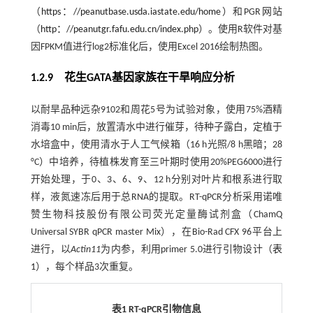
（
https：//peanutbase.usda.iastate.edu/home
）和PGR网站
（
http：//peanutgr.fafu.edu.cn/index.php
）。使用R软件对基
因FPKM值进行log2标准化后，使用Excel 2016绘制热图。
1.2.9 花生GATA基因家族在干旱响应分析
以耐旱品种远杂9102和周花5号为试验对象，使用75%酒精
消毒10 min后，放置清水中进行催芽，待种子露白，定植于
水培盒中，使用清水于人工气候箱（16 h光照/8 h黑暗；28
°C）中培养，待植株发育至三叶期时使用20%PEG6000进行
开始处理，于0、3、6、9、12 h分别对叶片和根系进行取
样，液氮速冻后用于总RNA的提取。RT-qPCR分析采用诺唯
赞生物科技股份有限公司荧光定量酶试剂盒（ChamQ
Universal SYBR qPCR master Mix），在Bio-Rad CFX 96平台上
进行，以
Actin11
为内参，利用primer 5.0进行引物设计（
表
1
），每个样品3次重复。
表1 RT-qPCR引物信息