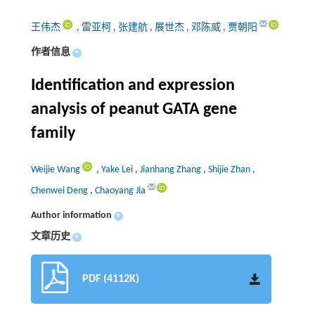
王伟杰
,
雷亚柯
,
张建航
,
展世杰
,
邓陈威
,
贾朝阳
作者信息
+
Identification and expression
analysis of peanut GATA gene
family
Weijie Wang
,
Yake Lei
,
Jianhang Zhang
,
Shijie Zhan
,
Chenwei Deng
,
Chaoyang Jia
Author information
+
文章历史
+
PDF (4112K)