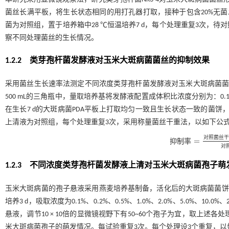
菌丝长满平板，将生长状态相同的用打孔器打取，接种于包含20%无菌
菌为对照组，置于培养箱中28 ℃恒温培养7 d，每个处理重复3次，
察不同处理菌丝的生长情况。
1.2.2 类芽孢杆菌发酵液对玉米大斑病菌菌丝的抑制效果
采用菌丝生长速率法测定不同浓度类芽孢杆菌发酵液对玉米大斑病菌菌丝生
500 mL的三角瓶中，量取培养基将发酵液配置成体积比浓度分别为：0.1%、0.
在生长7 d的大斑病菌PDA平板上打取均匀一致且生长状态一致的菌饼，每个处
上清液为对照组，每个处理重复3次，采用称量菌丝干重法，以如下公
对
照
菌
丝
干
=
抑
制
率
抑制
率
=
对照
菌丝
对
1.2.3 不同浓度类芽孢杆菌发酵液上清对玉米大斑病菌孢子萌
玉米大斑病菌的孢子悬液采用燕麦培养基制备，活化后的大斑病菌菌饼接
培养3 d，吸取浓度为0.1%、0.2%、0.5%、1.0%、2.0%、5.0%
悬液，调节10 × 10倍的显微镜视野下有50~60个孢子为宜，取上述各处
米大斑病菌孢子的萌发情况。每试验重复3次。每个处理设3个重复，