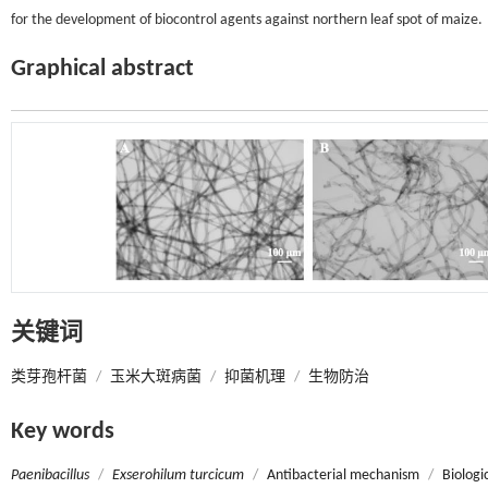
for the development of biocontrol agents against northern leaf spot of maize.
Graphical abstract
关键词
类芽孢杆菌
/
玉米大斑病菌
/
抑菌机理
/
生物防治
Key words
Paenibacillus
/
Exserohilum turcicum
/
Antibacterial mechanism
/
Biologi