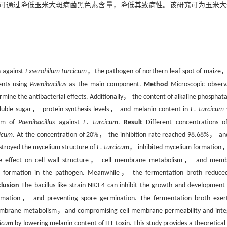
可通过降低玉米大斑病菌黑色素含量，降低其致病性。该研究可为玉米大
n against
Exserohilum turcicum
，the pathogen of northern leaf spot of maize
gents using
Paenibacillus
as the main component.
Method
Microscopic observ
ne the antibacterial effects. Additionally， the content of alkaline phospha
uble sugar， protein synthesis levels， and melanin content in
E. turcicum
ism of
Paenibacillus
against
E. turcicum
.
Result
Different concentrations o
cicum
. At the concentration of 20%， the inhibition rate reached 98.68%， an
stroyed the mycelium structure of
E. turcicum
， inhibited mycelium formation
tive effect on cell wall structure， cell membrane metabolism， and mem
tein formation in the pathogen. Meanwhile， the fermentation broth reduce
lusion
The bacillus-like strain NK3-4 can inhibit the growth and development
mation， and preventing spore germination. The fermentation broth exert
l membrane metabolism，and compromising cell membrane permeability and integ
cicum
by lowering melanin content of HT toxin. This study provides a theoretical 