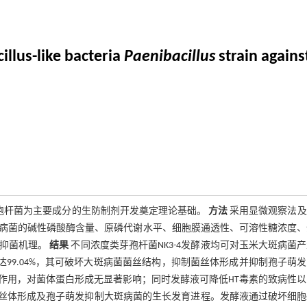
illus-like bacteria
Paenibacillus
strain agains
芽孢杆菌为主要成分的生防制剂开发奠定理论基础。
方法
采用显微观察法及
病菌的碱性磷酸酶含量、原磷代谢水平、细胞膜通透性、可溶性糖浓度、
的抑菌机理。
结果
不同浓度类芽孢杆菌NK3-4发酵液均可对玉米大斑病菌
可达99.04%，其可破坏大斑病菌菌丝结构，抑制菌丝体形成并抑制孢子萌
作用，对菌体蛋白形成无显著影响；同时发酵液可降低HT毒素的致病性以
制菌丝体形成及孢子萌发抑制大斑病菌的生长发育进程。发酵液通过破坏细