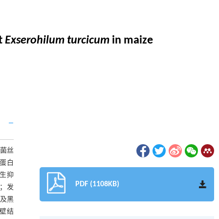
t
Exserohilum turcicum
in maize
菌丝
蛋白
产生抑
PDF (1108KB)
发；发
及黑
胞壁结