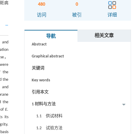
斑病
480
0
访问
被引
详细
摘要
相关文章
导航
， and
Abstract
ation
Graphical abstract
tase，
were
关键词
f the
d the
Key words
， and
引用本文
brane
d the
1 材料与方法
 of
E.
1.1 供试材料
s its
rity.
1.2 试验方法
basis