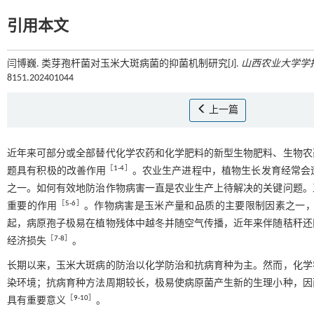
引用本文
闫博巍. 类芽孢杆菌对玉米大斑病菌的抑菌机制研究[J].
山西农业大学学
8151.202401044
上一篇
近年来可部分或全部替代化学农药和化学肥料的新型生物肥料、生物农
［
1
-
4
］
题具有积极的改善作用
。农业生产进程中，植物生长发育经常会
之一。如何有效地防治作物病害一直是农业生产上待解决的关键问题。
［
5
-
6
］
重要的作用
。作物病害是玉米产量和品质的主要限制因素之一
起，病原孢子极易在植物残体中越冬并随空气传播，近年来伴随秸秆还
［
7
-
8
］
经济损失
。
长期以来，玉米大斑病的防治以化学防治和抗病育种为主。然而，化学
染环境；抗病育种方法周期较长，极易使病原菌产生新的生理小种，因
［
9
-
10
］
具有重要意义
。