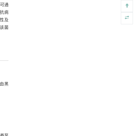
图6 类芽孢杆菌NK3-4发酵液对玉米大斑
，可通
https://doi.org/10.1016/j.eng.2025.10.017
病菌黑色素含量的影响
抗病
3 讨论
基于结构解析与催化机制的混杂酯酶工程改造
[5]
特性及
及其聚氨酯降解性能强化
4 结论
为该菌
Engineering
. 2026, Vol.58(3): 1-303
参考文献
https://doi.org/10.1016/j.eng.2026.02.008
基金资助
，由黑
培养至