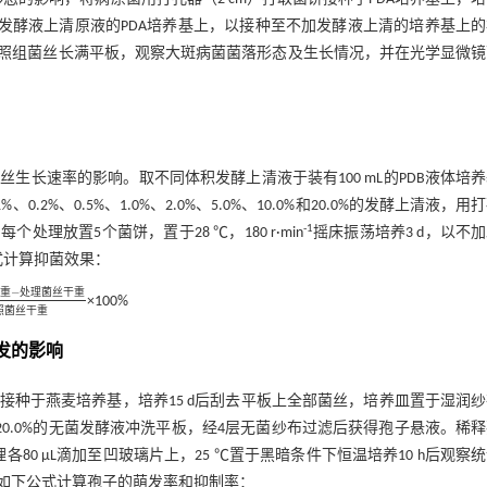
发酵液上清原液的PDA培养基上，以接种至不加发酵液上清的培养基上
待对照组菌丝长满平板，观察大斑病菌菌落形态及生长情况，并在光学显微
长速率的影响。取不同体积发酵上清液于装有100 mL的PDB液体培
2%、0.5%、1.0%、2.0%、5.0%、10.0%和20.0%的发酵上清液，用
-1
理放置5个菌饼，置于28 ℃，180 r·min
摇床振荡培养3 d，以不
式计算抑菌效果：
−
重
处
理
菌
丝
干
重
×100%
干重
-
处理
菌丝
干重
对照
菌丝
干重
照
菌
丝
干
重
发的影响
种于燕麦培养基，培养15 d后刮去平板上全部菌丝，培养皿置于湿润
、10.0%、20.0%的无菌发酵液冲洗平板，经4层无菌纱布过滤后获得孢子悬液。稀
理各80 μL滴加至凹玻璃片上，25 ℃置于黑暗条件下恒温培养10 h后观察
以如下公式计算孢子的萌发率和抑制率：