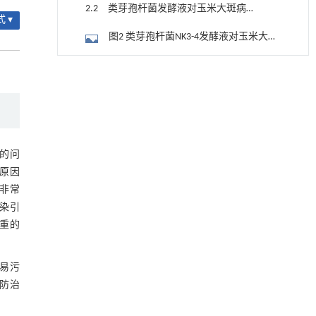
丝变化
2.2 类芽孢杆菌发酵液对玉米大斑病菌
 ▾
菌丝的抑制效果分析
图2 类芽孢杆菌NK3-4发酵液对玉米大斑
病菌菌丝的抑制效果
2.3 不同浓度类芽孢杆菌发酵液上清对
降温路面涂层混合反射行为及其对道路光环境
[1]
孢子萌发的影响分析
安全的影响研究
图3 类芽孢杆菌NK3-4发酵液对玉米大斑
Engineering
. 2026, Vol.58(3): 1-303
病菌孢子萌发的抑制作用
2.4 类芽孢杆菌对大斑病菌菌丝细胞壁
https://doi.org/10.1016/j.eng.2025.06.014
的影响分析
用于宽浓度范围高效捕集CO₂及低能耗再生的新
图4 类芽孢杆菌NK3-4发酵液对玉米大斑
[2]
的问
型酮基IPDA相变吸收剂
病菌理化性质的影响
原因
2.5 类芽孢杆菌对病原菌细胞膜通透性
Engineering
. 2026, Vol.58(3): 1-303
非常
https://doi.org/10.1016/j.eng.2025.05.008
的影响
2.6 类芽孢杆菌对玉米大斑病菌可溶性
染引
内置陶瓷驱动单元的厘米级可重构压电机器人
重的
[3]
总糖的影响
2.7 类芽孢杆菌对玉米大斑病菌菌丝蛋
Engineering
. 2026, Vol.58(3): 1-303
白质合成的影响
https://doi.org/10.1016/j.eng.2025.06.043
图5 类芽孢杆菌NK3-4菌株发酵液对玉米
易污
大斑病菌蛋白质合成的影响
基于机器学习揭示二氢杨梅素抑制TGF-β/ALK5
防治
[4]
2.8 类芽孢杆菌对玉米大斑病菌黑色素
信号通路治疗肺纤维化的新机制
含量分析
Engineering
. 2026, Vol.58(3): 1-303