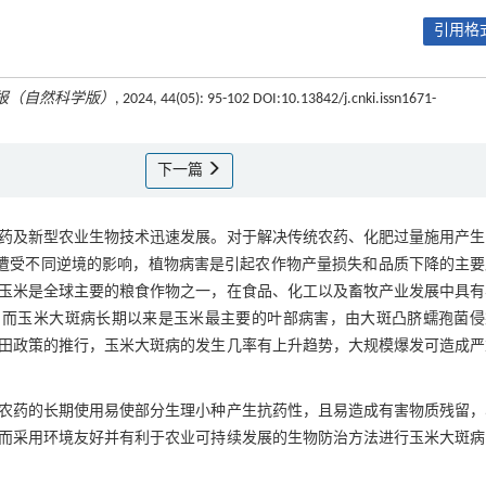
引用格式
报（自然科学版）
, 2024, 44(05): 95-102 DOI:10.13842/j.cnki.issn1671-
下一篇
药及新型农业生物技术迅速发展。对于解决传统农药、化肥过量施用产生
遭受不同逆境的影响，植物病害是引起农作物产量损失和品质下降的主要
玉米是全球主要的粮食作物之一，在食品、化工以及畜牧产业发展中具有
，而玉米大斑病长期以来是玉米最主要的叶部病害，由大斑凸脐蠕孢菌侵
田政策的推行，玉米大斑病的发生几率有上升趋势，大规模爆发可造成严
农药的长期使用易使部分生理小种产生抗药性，且易造成有害物质残留，
而采用环境友好并有利于农业可持续发展的生物防治方法进行玉米大斑病