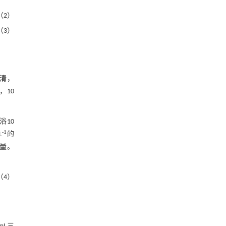
（2）
（3）
上清，
，10
浴10
-1
L
的
量。
（4）