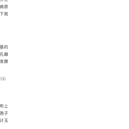
的病原
镜下观
养基的
打孔器
加发酵
（1）
纱布上
释孢子
统计玉