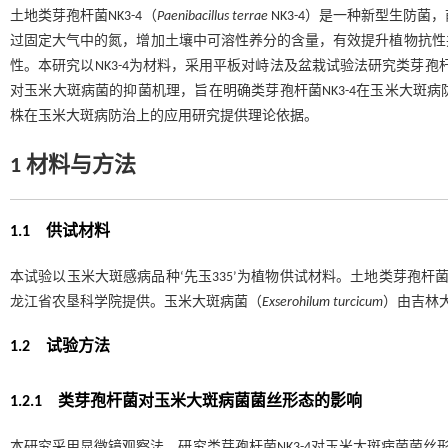
土地类芽孢杆菌NK3-4（
Paenibacillus terrae
NK3-4）是一种新型生防
过固定大气中的氮，增加土壤中可溶性养分的含量，有效提升植物抗性
性。本研究以NK3-4为材料，采用平板对峙法及盆栽试验法研究类芽孢
对玉米大斑病菌的抑菌机理，旨在明确类芽孢杆菌NK3-4在玉米大斑
株在玉米大斑病防治上的应用研究提供理论依据。
1 材料与方法
1.1 供试材料
本试验以玉米大斑感病品种‘先玉335’为植物供试材料。土地类芽孢杆菌N
龙江省农垦科学院提供。玉米大斑病菌（
Exserohilum turcicum
）由吉林
1.2 试验方法
1.2.1 类芽孢杆菌对玉米大斑病菌菌丝形态的影响
本研究采用显微镜观察法，研究类芽孢杆菌NK3-4对玉米大斑病菌菌丝形