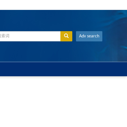
Adv search