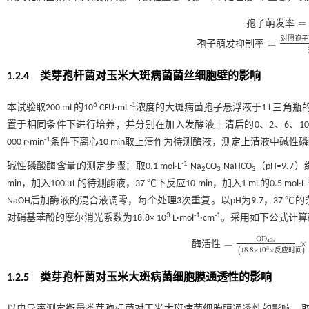
=
孢
子
萌
发
率
孢子
萌发
率
=
对
照
孢
子
=
孢
子
萌
发
抑
制
率
孢子
萌发
抑制
率
=
对照
孢子
1.2.4 类芽孢杆菌对玉米大斑病菌菌丝细胞壁的影响
6
-1
本试验取200 mL的10
CFU·mL
浓度的大斑病菌孢子悬浮液于1 L三角瓶的中，
置于相同条件下进行培养，并分别在加入发酵液上清后的0、2、6、10、1
-1
000 r·min
条件下离心10 min取上清作为待测酶液，测定上清液中碱性
-1
碱性磷酸酶含量的测定步骤：取0.1 mol·L
Na
CO
-NaHCO
（pH=9.7）缓
2
3
3
-
min，加入100 μL的待测酶液，37 ℃下反应10 min，加入1 mL的0.5 mol·L
NaOH后加酶液的混合液调零，每个处理3次重复。以pH为9.7，37 ℃
3
-1
-1
对硝基苯酚的摩尔消光系数为18.8× 10
L·mol
·cm
。采用如下公式计算
O
D
=
×
405
酶
活
性
酶活
性
=
O
D
405
18.8
×
10
3
×
反
3
18.8
×
10
×
(
反
应
时
间
)
1.2.5 类芽孢杆菌对玉米大斑病菌细胞膜通透性的影响