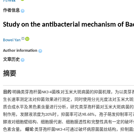
闫博巍
作者信息
+
Study on the antibacterial mechanism of Bac
Bowei Yan
Author information
+
文章历史
+
摘要
目的
明确类芽孢杆菌NK3-4菌株对玉米大斑病菌的抑菌机理，为以类
生长速率测定法对抑菌效果进行测定，同时使用分光光度法对玉米大斑
质合成水平及黑色素含量进行分析，研究类芽孢杆菌对玉米大斑病菌
制作用，发酵液浓度为20%时，抑菌率可达98.68%，孢子萌发抑制率
酵液对细胞壁结构、细胞膜代谢、细胞膜透性和完整性具有一定的破坏
色素含量。
结论
类芽孢杆菌NK3-4可通过破坏病原菌菌丝结构，抑