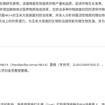
菌，前期研究表明，该菌株能有效提高作物产量和品质，促进作物生长发育
并增加植物体对营养物质吸收效率，在防治多种作物病害的同时诱导作物
杆菌NK3-4对玉米大斑病菌的防治效果；并深入分析抑菌活性物质的理化
病防治上的作用潜力，为玉米大斑病的生物防治提供新的微生物资源，并
K3-4（
Paenibacillus terrae
NK3-4）菌株（专利号：ZL201310097450.2）
大学刘金亮教授惠赠。
态的影响，将病原菌用打孔器（2 cm）打取菌饼接种于PDA培养基上，