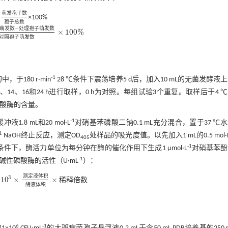
萌
发
孢
子
数
×100%
萌发
孢子
数
孢子
总数
孢
子
总
数
−
萌
发
数
处
理
孢
子
萌
发
数
×
100
%
萌发
数
-
处理
孢子
萌发
数
对照
孢子
萌发
数
×
100
%
对
照
孢
子
萌
发
数
-1
于180 r·min
28 ℃条件下震荡培养5 d后，加入10 mL的无菌发酵液
4、16和24 h进行取样，0 h为对照。每组试验3个重复。取样后于4 ℃
磷酸酶的含量。
-1
冲液1.8 mL和20 mol·L
对硝基苯磷酸二钠0.1 mL充分混合，置于37 ℃水
1
NaOH终止反应，测定OD
处样品的吸光度值。以先加入1 mL的0.5 mol·
405
-1
的条件下，酶活力单位为每分钟在酶的催化作用下生成1 μmol·L
对硝基苯酚
-1
碱性磷酸酶的活性（U·mL
）：
测
定
液
体
积
3
10
×
×
稀
释
倍
数
应
时间
×
10
3
×
测定
液体
积
酶液
体积
×
稀释
倍数
酶
液
体
积
6
-1