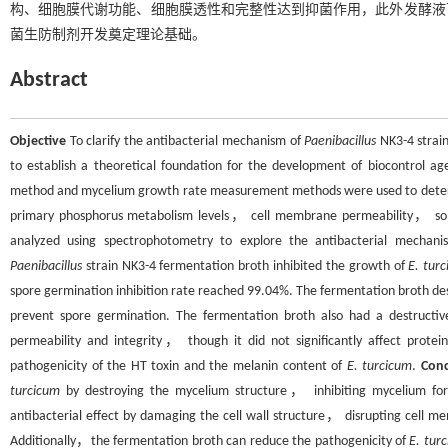
构、细胞膜代谢功能、细胞膜透性和完整性达到抑菌作用，此外发酵液
菌生防制剂开发奠定理论基础。
Abstract
Objective
To clarify the antibacterial mechanism of
Paenibacillus
NK3-4 strai
to establish a theoretical foundation for the development of biocontrol a
method and mycelium growth rate measurement methods were used to determi
primary phosphorus metabolism levels， cell membrane permeability， sol
analyzed using spectrophotometry to explore the antibacterial mechan
Paenibacillus
strain NK3-4 fermentation broth inhibited the growth of
E. tur
spore germination inhibition rate reached 99.04%. The fermentation broth de
prevent spore germination. The fermentation broth also had a destruc
permeability and integrity， though it did not significantly affect pro
pathogenicity of the HT toxin and the melanin content of
E. turcicum
.
Conc
turcicum
by destroying the mycelium structure， inhibiting mycelium for
antibacterial effect by damaging the cell wall structure， disrupting cel
Additionally，the fermentation broth can reduce the pathogenicity of
E. tur