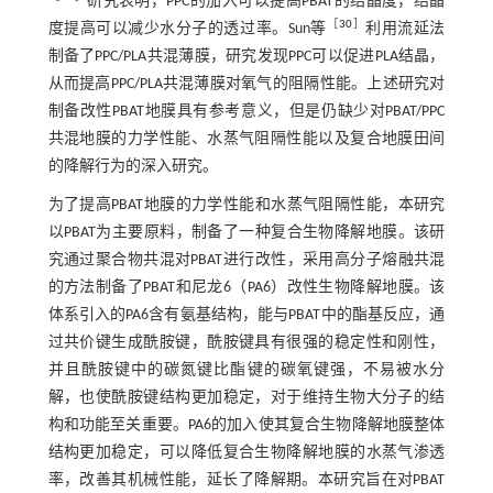
研究表明，PPC的加入可以提高PBAT的结晶度，结晶
［
30
］
度提高可以减少水分子的透过率。Sun等
利用流延法
制备了PPC/PLA共混薄膜，研究发现PPC可以促进PLA结晶，
从而提高PPC/PLA共混薄膜对氧气的阻隔性能。上述研究对
制备改性PBAT地膜具有参考意义，但是仍缺少对PBAT/PPC
共混地膜的力学性能、水蒸气阻隔性能以及复合地膜田间
的降解行为的深入研究。
为了提高PBAT地膜的力学性能和水蒸气阻隔性能，本研究
以PBAT为主要原料，制备了一种复合生物降解地膜。该研
究通过聚合物共混对PBAT进行改性，采用高分子熔融共混
的方法制备了PBAT和尼龙6（PA6）改性生物降解地膜。该
体系引入的PA6含有氨基结构，能与PBAT中的酯基反应，通
过共价键生成酰胺键，酰胺键具有很强的稳定性和刚性，
并且酰胺键中的碳氮键比酯键的碳氧键强，不易被水分
解，也使酰胺键结构更加稳定，对于维持生物大分子的结
构和功能至关重要。PA6的加入使其复合生物降解地膜整体
结构更加稳定，可以降低复合生物降解地膜的水蒸气渗透
率，改善其机械性能，延长了降解期。本研究旨在对PBAT