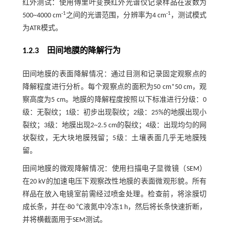
红外测试：使用傅里叶变换红外光谱仪记录样品在波数为
-1
-1
500~4000 cm
之间的光谱范围，分辨率为4 cm
，测试模式
为ATR模式。
1.2.3 田间地膜的降解行为
田间地膜的表面降解情况：通过目测和记录固定观察点的
降解程度进行分析。每个观察点的面积为50 cm*50 cm，观
察高度为5 cm。地膜的降解程度按照以下标准进行分级：0
级：无裂纹；1级：初步出现裂纹；2级：25%的地膜出现小
裂纹；3级：地膜出现2~2.5 cm的裂纹；4级：出现均匀的网
状裂纹，无大块地膜残留；5级：土壤表面几乎无地膜残
留。
田间地膜的微观降解情况：使用扫描电子显微镜（SEM）
在20 kV的加速电压下观察改性地膜的表面微观形貌。所有
样品在放入电镜室前需经过喷金处理。检查前，将涂膜切
成长条，并在-80 ℃液氮中冷冻1 h，然后将长条快速折断，
并将横截面用于SEM测试。