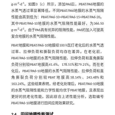
-2
-1
g·m
·d
。如
图3
（c）所示，添加PA6后，PBAT/PA6地膜的
水蒸气透过率显著降低。不同PBAT/PA6地膜的水蒸气阻隔
性能由高到低为：PBAT/PA6-10>PBAT/PA6-15>PBAT/PA6-20。
其中PBAT/PA6-10地膜的水蒸气阻隔性能最好，为366.50
-2
-1
g·m
·d
。由于PA6具有优异的阻隔性能，PA6的加入可提高
复合地膜的水蒸气阻隔性能。
PBAT地膜和PBAT/PA6-10地膜经100 h氙灯老化后的水蒸气透
过率、拉伸负荷和撕裂负荷均存在差异。在老化前，
PBAT/PA6-10地膜的水蒸气阻隔性能、拉伸负荷和直角撕裂
负荷分别较PBAT地膜高41.6%、178.51%和79.21%。而在老
化后，PBAT/PA6-10地膜的水蒸气阻隔性能、拉伸负荷和直
角撕裂负荷分别较PBAT地膜高58.14%、243.48%和
163.24%。这些结果表明，经老化处理后，PBAT/PA6-10地膜
的水蒸气阻隔性能和力学性能均优于PBAT地膜，且表现出
更好的抗老化性能。因此综合上述性能分析，选取编号
PBAT/PA6-10地膜进行田间应用效果研究。
2.4 田间地膜性能测试