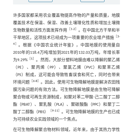
许多国家都采用农业覆盖物提高作物的产量和质量，地膜
覆盖技术在保温、保湿、改善土壤理化性质和增加土壤微
［
1
-
2
］
生物数量和活性方面发挥作用
。在中国北方干旱和半
［
3
-
干旱地区，这项技术已经成为一项重要的农业增产措施
4
］
。根据《中国农业统计年鉴》，中国地膜的使用量自
2010年的118.4万吨增加到2021年的132.03万吨，年增长率
［
5
］
为9.29%
。然而，大部分塑料地膜由难以降解的聚乙烯
（PE）、聚丙烯（PP）、聚氯乙烯（PVC）和聚苯乙烯
（PS）制成，这可能会导致牲畜误食和死亡，同时也带来
［
6
-
8
］
环境问题
。因此，使用可生物降解地膜是解决农田残
膜污染问题的有效方法。可生物降解地膜是由生物可降解
聚合物或可再生资源制成，如聚对苯二甲酸-己二酸丁二醇
酯（PBAT）、聚乳酸（PLA）、聚碳酸酯（PPC）和聚丁二
［
9
-
11
］
酸丁二醇酯（PBS）
。可生物降解地膜的生产也已成
为可持续农业实践领域的一个焦点。
在可生物降解聚合物材料领域，近年来，由于其热力学性