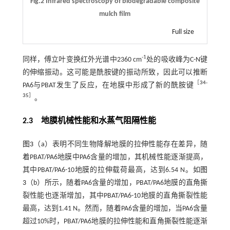
Fig.2 Infrared spectroscopy of biodegradable composite
mulch film
Full size
-1
同样，傅立叶变换红外光谱中2360 cm
处的吸收峰为C-N键
的伸缩振动。这可能是酰胺键的振动所致，因此可以推断
［
34
-
PA6与PBAT发生了反应，在地膜中形成了新的酰胺键
35
］
。
2.3 地膜机械性能和水蒸气阻隔性能
图3
（a）表明不同生物降解地膜的拉伸性能存在差异，随
着PBAT/PA6地膜中PA6含量的增加，其机械性能逐渐提高，
其中PBAT/PA6-10地膜的拉伸载荷最高，达到6.54 N。如
图
3
（b）所示，随着PA6含量的增加，PBAT/PA6地膜的直角撕
裂性能也逐渐增加，其中PBAT/PA6-10地膜的直角撕裂性能
最高，达到1.41 N。然而，随着PA6含量的增加，当PA6含量
超过10%时，PBAT/PA6地膜的拉伸性能和直角撕裂性能逐渐