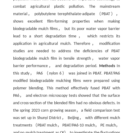
combat agricultural plastic pollution. The mainstream
material， polybutylene terephthalate-adipate （PBAT），
shows excellent film-forming properties when making
biodegradable mulch films， but its poor water vapor barrier
lead to a short degradation time， which restricts its
application in agricultural mulch. Therefore， modification
studies are needed to address the deficiencies of PBAT
biodegradable mulch film in tensile strength， water vapor
barrier performance， and degradation period.
Methods
In
this study， PA6 （nylon 6） was joined in PBAT. PBAT/PA6
modified biodegradable mulching films were prepared using
polymer blending. This method effectively fused PBAT with
PA6， and electron microscopy tests showed that the surface
and cross-section of the blended film had no obvious defects. In
the spring 2023 corn growing season，a field comparison test
was set up in Shunyi District， Beijing， with different mulch
treatments （PBAT mulch， PBAT/PA6-10 mulch， PE mulch，
and no mulch treatment as CK） to investigate the fluctuations