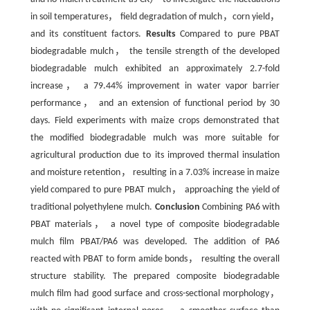
in soil temperatures， field degradation of mulch，corn yield，
and its constituent factors.
Results
Compared to pure PBAT
biodegradable mulch， the tensile strength of the developed
biodegradable mulch exhibited an approximately 2.7-fold
increase， a 79.44% improvement in water vapor barrier
performance， and an extension of functional period by 30
days. Field experiments with maize crops demonstrated that
the modified biodegradable mulch was more suitable for
agricultural production due to its improved thermal insulation
and moisture retention， resulting in a 7.03% increase in maize
yield compared to pure PBAT mulch， approaching the yield of
traditional polyethylene mulch.
Conclusion
Combining PA6 with
PBAT materials， a novel type of composite biodegradable
mulch film PBAT/PA6 was developed. The addition of PA6
reacted with PBAT to form amide bonds， resulting the overall
structure stability. The prepared composite biodegradable
mulch film had good surface and cross-sectional morphology，