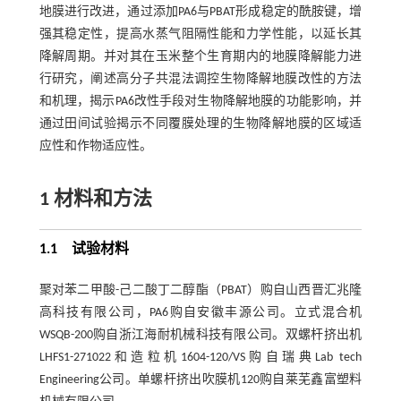
地膜进行改进，通过添加PA6与PBAT形成稳定的酰胺键，增
强其稳定性，提高水蒸气阻隔性能和力学性能，以延长其
降解周期。并对其在玉米整个生育期内的地膜降解能力进
行研究，阐述高分子共混法调控生物降解地膜改性的方法
和机理，揭示PA6改性手段对生物降解地膜的功能影响，并
通过田间试验揭示不同覆膜处理的生物降解地膜的区域适
应性和作物适应性。
1 材料和方法
1.1 试验材料
聚对苯二甲酸-己二酸丁二醇酯（PBAT）购自山西晋汇兆隆
高科技有限公司，PA6购自安徽丰源公司。立式混合机
WSQB-200购自浙江海耐机械科技有限公司。双螺杆挤出机
LHFS1-271022和造粒机1604-120/VS购自瑞典Lab tech
Engineering公司。单螺杆挤出吹膜机120购自莱芜鑫富塑料