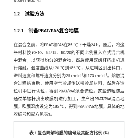
机械有限公司。
1.2 试验方法
1.2.1 制备PBAT/PA6复合地膜
在混合之前，将PBAT和PA6在85 ℃下干燥24 h。随后，将这
些材料按90/10、85/15、80/20的不同比例投入立式混合机
中混合，以获得均匀的混合物，然后使用双螺杆挤出机进
行熔融。温度曲线从170 ℃到185 ℃，从进料区到出料口，
-1
-1
进料速度和螺杆速度分别为25 r·min
和170 r·min
。熔融混
合过程结束后，使用空气冷却传送带冷却材料，然后在造
粒机中进行切粒，得到PBAT/PA6混合造粒。这些造粒随后
通过单螺杆挤出吹膜机进行加工，生产出PBAT/PA6混合地
膜，吹膜温度设定为185 ℃，得到PBAT/PA6地膜，具体的地
膜编号和配方见
表1
。
表 1 复合降解地膜的编号及其配方比例 (%)