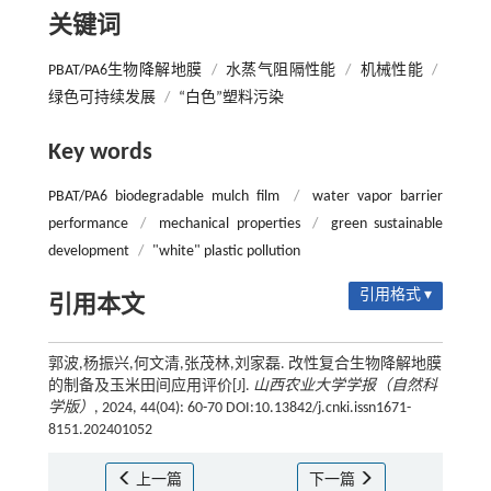
关键词
PBAT/PA6生物降解地膜
/
水蒸气阻隔性能
/
机械性能
/
绿色可持续发展
/
“白色”塑料污染
Key words
PBAT/PA6 biodegradable mulch film
/
water vapor barrier
performance
/
mechanical properties
/
green sustainable
development
/
"white" plastic pollution
引用格式 ▾
引用本文
郭波,杨振兴,何文清,张茂林,刘家磊. 改性复合生物降解地膜
的制备及玉米田间应用评价[J].
山西农业大学学报（自然科
学版）
, 2024, 44(04): 60-70 DOI:10.13842/j.cnki.issn1671-
8151.202401052
上一篇
下一篇