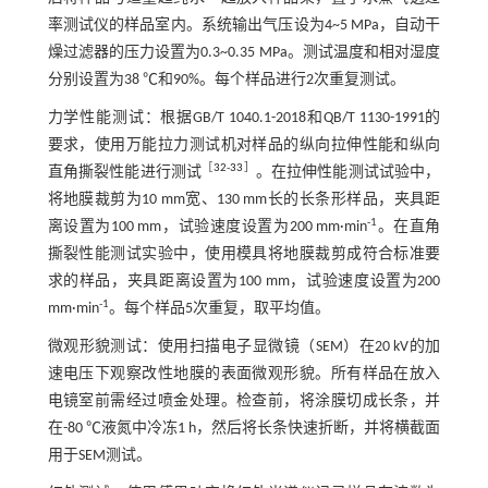
率测试仪的样品室内。系统输出气压设为4~5 MPa，自动干
燥过滤器的压力设置为0.3~0.35 MPa。测试温度和相对湿度
分别设置为38 ℃和90%。每个样品进行2次重复测试。
力学性能测试：根据GB/T 1040.1-2018和QB/T 1130-1991的
要求，使用万能拉力测试机对样品的纵向拉伸性能和纵向
［
32
-
33
］
直角撕裂性能进行测试
。在拉伸性能测试试验中，
将地膜裁剪为10 mm宽、130 mm长的长条形样品，夹具距
-1
离设置为100 mm，试验速度设置为200 mm·min
。在直角
撕裂性能测试实验中，使用模具将地膜裁剪成符合标准要
求的样品，夹具距离设置为100 mm，试验速度设置为200
-1
mm·min
。每个样品5次重复，取平均值。
微观形貌测试：使用扫描电子显微镜（SEM）在20 kV的加
速电压下观察改性地膜的表面微观形貌。所有样品在放入
电镜室前需经过喷金处理。检查前，将涂膜切成长条，并
在-80 ℃液氮中冷冻1 h，然后将长条快速折断，并将横截面
用于SEM测试。