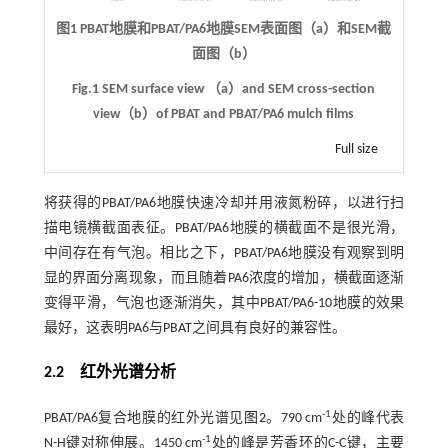
图1 PBAT地膜和PBAT/PA6地膜SEM表面图（a）和SEM截
面图（b）
Fig.1 SEM surface view （a）and SEM cross-section
view（b）of PBAT and PBAT/PA6 mulch films
Full size
将获得的PBAT/PA6地膜快速冷却并用液氮粉碎，以进行扫
描电镜横截面表征。PBAT/PA6地膜的横截面不是很光滑，
中间存在有气泡。相比之下，PBAT/PA6地膜没有观察到明
显的界面分离现象，而且随着PA6浓度的增加，横截面逐渐
变得平滑，气泡也逐渐消失，其中PBAT/PA6-10地膜的效果
最好，这表明PA6与PBAT之间具有良好的兼容性。
2.2 红外光谱分析
-1
PBAT/PA6复合地膜的红外光谱见
图2
。790 cm
处的峰代表
-1
N-H键对称伸展。1450 cm
处的峰是芳香环的C-C键，主要