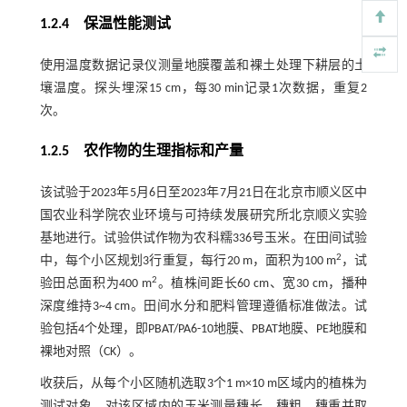
1.2.4 保温性能测试
使用温度数据记录仪测量地膜覆盖和裸土处理下耕层的土
壤温度。探头埋深15 cm，每30 min记录1次数据，重复2
次。
1.2.5 农作物的生理指标和产量
该试验于2023年5月6日至2023年7月21日在北京市顺义区中
国农业科学院农业环境与可持续发展研究所北京顺义实验
基地进行。试验供试作物为农科糯336号玉米。在田间试验
2
中，每个小区规划3行重复，每行20 m，面积为100 m
，试
2
验田总面积为400 m
。植株间距长60 cm、宽30 cm，播种
深度维持3~4 cm。田间水分和肥料管理遵循标准做法。试
验包括4个处理，即PBAT/PA6-10地膜、PBAT地膜、PE地膜和
裸地对照（CK）。
收获后，从每个小区随机选取3个1 m×10 m区域内的植株为
测试对象。对该区域内的玉米测量穗长、穗粗、穗重并取