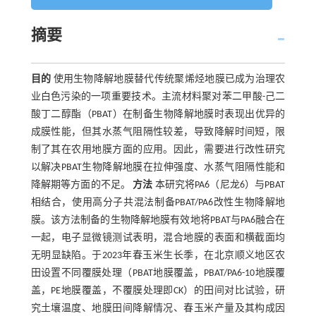
摘要
目的
使用生物降解地膜替代传统聚烯烃地膜已成为治理农
业白色污染的一项重要技术。主流材料聚对苯二甲酸-己二
酸丁二醇酯（PBAT）在制备生物降解地膜时表现出优异的
成膜性能，但其水蒸气阻隔性较差，导致降解时间短，限
制了其在农用地膜方面的应用。因此，需要进行改性研究
以解决PBAT生物降解地膜在拉伸强度、水蒸气阻隔性能和
降解期等方面的不足。
方法
本研究将PA6（尼龙6）与PBAT
相结合，使用高分子共混法制备PBAT/PA6改性生物降解地
膜。该方法制备的生物降解地膜有效地将PBAT与PA6融合在
一起，电子显微镜测试表明，混合地膜的表面和横截面均
无明显缺陷。于2023年春玉米生长季，在北京顺义地区农
田设置不同覆膜处理（PBAT地膜覆盖，PBAT/PA6-10地膜覆
盖，PE地膜覆盖，不覆膜处理即CK）的田间对比试验，研
究土壤温度、地膜田间降解情况、春玉米产量及其构成因