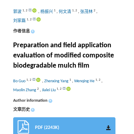
1
,
2
1
1
,
2
2
郭波
,
杨振兴
,
何文清
,
张茂林
,
1
,
2
刘家磊
作者信息
+
Preparation and field application
evaluation of modified composite
biodegradable mulch film
1
,
2
1
1
,
2
Bo Guo
,
Zhenxing Yang
,
Wenqing He
,
2
1
,
2
Maolin Zhang
,
Jialei Liu
Author information
+
文章历史
+
PDF (2243K)