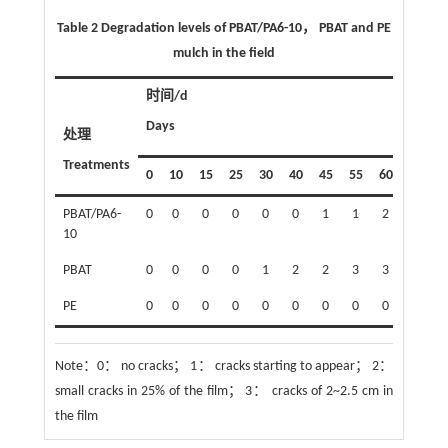
Table 2 Degradation levels of PBAT/PA6-10， PBAT and PE
mulch in the field
时间/d
Days
处理
Treatments
0
10
15
25
30
40
45
55
60
70
7
PBAT/PA6-
0
0
0
0
0
0
1
1
2
2
10
PBAT
0
0
0
0
1
2
2
3
3
3
PE
0
0
0
0
0
0
0
0
0
0
Note：
0： no cracks； 1： cracks starting to appear； 2：
small cracks in 25% of the film； 3： cracks of 2~2.5 cm in
the film