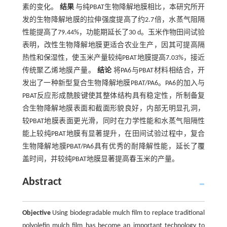
素的变化。
结果
与纯PBAT生物降解地膜相比，本研究所开
发的生物降解地膜的拉伸强度提高了约2.7倍，水蒸气阻隔
性能提高了79.44%，功能期延长了30 d。玉米作物田间试验
表明，改性生物降解地膜更适合农业生产，因其可提高隔
热性和保湿性，使玉米产量较纯PBAT地膜提高7.03%，接近
传统聚乙烯地膜产量。
结论
将PA6与PBAT材料相结合，开
发出了一种新型复合生物降解地膜PBAT/PA6。PA6的加入与
PBAT反应形成酰胺键使其整体结构具有稳定性，所制备复
合生物降解地膜表面和截面形貌良好，内部无明显孔洞，
较PBAT地膜表面更光滑，同时在力学性能和水蒸气阻隔性
能上较纯PBAT地膜有显著提升，在田间试验过程中，复合
生物降解地膜PBAT/PA6具有优秀的耐降解性能，延长了覆
盖时间，并较纯PBAT地膜显著提高春玉米的产量。
Abstract
Objective
Using biodegradable mulch film to replace traditional
polyolefin mulch film has become an important technology to