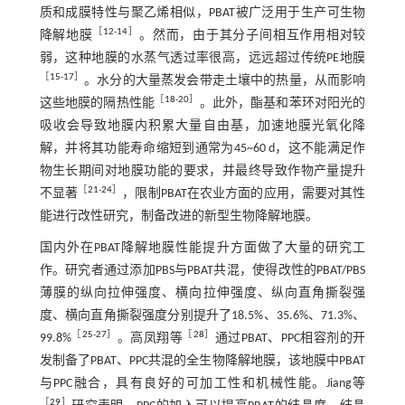
质和成膜特性与聚乙烯相似，PBAT被广泛用于生产可生物
［
12
-
14
］
降解地膜
。然而，由于其分子间相互作用相对较
弱，这种地膜的水蒸气透过率很高，远远超过传统PE地膜
［
15
-
17
］
。水分的大量蒸发会带走土壤中的热量，从而影响
［
18
-
20
］
这些地膜的隔热性能
。此外，酯基和苯环对阳光的
吸收会导致地膜内积累大量自由基，加速地膜光氧化降
解，并将其功能寿命缩短到通常为45~60 d，这不能满足作
物生长期间对地膜功能的要求，并最终导致作物产量提升
［
21
-
24
］
不显著
，限制PBAT在农业方面的应用，需要对其性
能进行改性研究，制备改进的新型生物降解地膜。
国内外在PBAT降解地膜性能提升方面做了大量的研究工
作。研究者通过添加PBS与PBAT共混，使得改性的PBAT/PBS
薄膜的纵向拉伸强度、横向拉伸强度、纵向直角撕裂强
度、横向直角撕裂强度分别提升了18.5%、35.6%、71.3%、
［
25
-
27
］
［
28
］
99.8%
。高凤翔等
通过PBAT、PPC相容剂的开
发制备了PBAT、PPC共混的全生物降解地膜，该地膜中PBAT
与PPC融合，具有良好的可加工性和机械性能。Jiang等
［
29
］