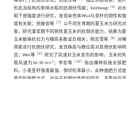
等进行了抗倒伏研究，刘佳欣等
指出水稻根系、茎秆
［
6
］
形态及结构均影响水稻的抗倒伏性能；Kashiwagi
对水
稻下部强度进行研究，发现染色体PRL4与茎秆的韧性和强
［
7
］
度有关联；苑雅俊等
以不同生育期的夏玉米为研究对
象，研究灌浆期不同熟性夏玉米的抗倒伏能力，结果为夏
［
8
］
玉米植株抗拉力与穗高系数呈负相关；杨志雪等
对裸
燕麦进行抗倒伏研究，发现株高与穗位高对其倒伏影响明
［
9
］
显；Wen等
研究了风速对玉米变形的影响，玉米的失
-1
［
10
］
稳风速为16~30 m·s
；李宏等
指出播种前施全部肥
料，小麦茎秆强度最强，倒伏机率最小，此种施肥方式是
最佳的施肥方式。对谷子抗倒伏性能的研究，多集中在选
［
11
］
育品种、植株选型、农艺栽培等方面。张路瑶等
以晋
谷21号为研究对象，发现21个参与谷子木质化的基因，为
［
12
］
提高茎秆抗逆性提供理论依据。刁现民等
研究了谷子
矮秆遗传，梳理了定位和复制谷子矮秆的基因；何妙玲等
［
13
］
研究了谷子株型与产量性状之间的关系，筛选出综合
［
14
］
性状好的骨干亲本。代小冬等
研究了施肥对12个品种
的谷子抗倒伏能力的影响，发现施肥处理的茎秆弯曲应力