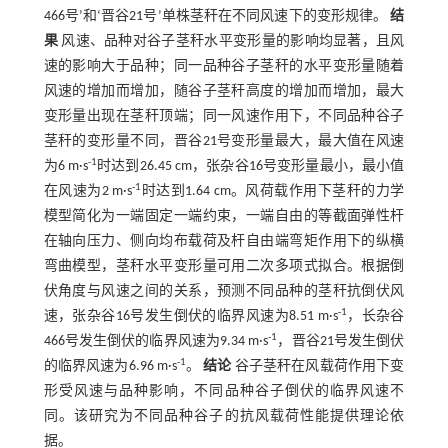
466号’和‘晋谷21号’单株茎秆在不同风速下的变形规律。
结
果
风速、品种对谷子茎秆水平变形量的影响均显著，且风
速的影响大于品种；同一品种谷子茎秆的水平变形量随着
风速的增加而增加，随谷子茎秆高度的增加而增加，最大
变形量出现在茎秆顶端；同一风速作用下，不同品种谷子
茎秆的变形量不同，晋谷21号变形量最大，最大值在风速
-1
为6 m·s
时达到26.45 cm，张杂谷16号变形量最小，最小值
-1
在风速为2 m·s
时达到1.64 cm。风荷载作用下茎秆的力学
模型简化为一端固定一端约束，一端自由的等截面弹性杆
在轴向压力、侧向均布载荷及杆自由端弯矩作用下的纵横
弯曲模型，茎秆水平变形量可用二次多项式拟合。根据倒
伏角度与风速之间的关系，预测不同品种的茎秆抗倒伏风
-1
速，张杂谷16号发生倒伏的临界风速为8.51 m·s
，长杂谷
-1
466号发生倒伏的临界风速为9.34 m·s
，晋谷21号发生倒伏
-1
的临界风速为6.96 m·s
。
结论
谷子茎秆在风载荷作用下变
形受风速与品种影响，不同品种谷子倒伏的临界风速不
同。该研究为不同品种谷子的抗风载荷性能提供理论依
据。