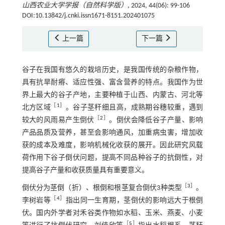
山西农业大学学报（自然科学版）
, 2024, 44(06): 99-106
DOI:10.13842/j.cnki.issn1671-8151.202401075
上一篇
下一篇
谷子在我国有悠久的栽培历史，是我国传统的杂粮作物，
具有抗旱耐瘠、适应性强、富含营养的特点。我国作为世
界上最大的谷子产地，主要种植于山西、内蒙古、河北等
［
1
］
北方区域
。谷子茎秆细且高，成熟期谷穗较重，遇到
［
2
］
较大的风雨易产生倒伏
。倒伏会降低谷子产量、影响
产品品质及营养，甚至会影响通风，加重病虫害，增加收
获的成本及难度，影响机械化收获的展开。因此研究风载
荷作用下谷子倒伏问题，提高不同品种谷子的抗倒性，对
提高谷子产量和收获质量具有重要意义。
［
3
］
倒伏分为茎倒（折）、根倒和根茎复合倒伏3种类型
。
［
4
］
李树岩等
指出同一生育期，茎倒伏的影响远大于根倒
伏。国内外学者对禾谷类作物如水稻、玉米、燕麦、小麦
［
5
］