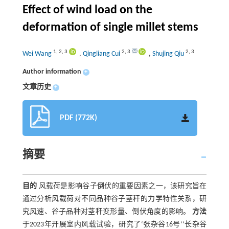
Effect of wind load on the
deformation of single millet stems
1
,
2
,
3
2
,
3
2
,
3
Wei Wang
,
Qingliang Cui
,
Shujing Qiu
Author information
+
文章历史
+
PDF (772K)
摘要
目的
风载荷是影响谷子倒伏的重要因素之一，该研究旨在
通过分析风载荷对不同品种谷子茎秆的力学特性关系，研
究风速、谷子品种对茎秆变形量、倒伏角度的影响。
方法
于2023年开展室内风载试验，研究了‘张杂谷16号’‘长杂谷