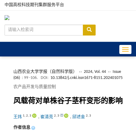
中国高校科技期刊集群服务平台
Toggle
山西农业大学学报（自然科学版）
››
2024, Vol. 44
››
Issue
(06)
: 99 -106.
DOI:
10.13842/j.cnki.issn1671-8151.202401075
农产品开发与质量控制
风载荷对单株谷子茎秆变形的影响
1
,
2
,
3
2
,
3
2
,
3
王炜
,
崔清亮
,
邱述金
作者信息
+