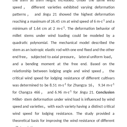
the stem as stem height increased. Under the same wind
speed， different varieties exhibited varying deformation
patterns， and Jingu 21 showed the highest deformation
-1
reaching a maximum of 26.45 cm at wind speed of 6 m·s
and a
-1
minimum of 1.64 cm at 2 m·s
. The deformation behavior of
millet stems under wind loading could be modeled by a
quadratic polynomial. The mechanical model described the
stem as an isotropic elastic rod with one end fixed and the other
end free， subjected to axial pressure， lateral uniform load，
and a bending moment at the free end. Based on the
relationship between lodging angle and wind speed， the
critical wind speed for lodging resistance of different cultivars
-1
-1
was determined to be 8.51 m·s
for Zhangza 16， 9.34 m·s
-1
for Changza 466， and 6.96 m·s
for Jingu 21.
Conclusion
Millet- stem deformation under wind load is influenced by wind
speed and varieties，with each variety having a distinct critical
wind speed for lodging resistance. The study provided a
theoretical basis for improving the wind resistance of different