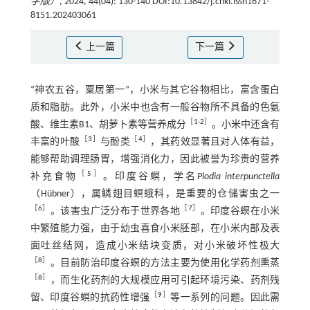
学版）
, 2024, 44(04): 130-140 DOI:10.13842/j.cnki.issn1671-
8151.202403061
上一篇
下一篇
“神农五谷，粟居第一”，小米与其它谷物相比，富含蛋白
质和脂肪。此外，小米中也含有一般谷物所不具备的色氨
［
1
-
2
］
酸、维生素B1、胡萝卜素等营养成分
。小米中还含有
［
3
］
［
4
］
丰富的叶酸
与酚类
，其药效显著且对人体有益，
能够帮助调理肠胃，增强消化力，因此被誉为珍贵的营养
［
5
］
补充食物
。印度谷螟，学名
Plodia interpunctella
（Hübner），属鳞翅目螟蛾科，是重要的仓储害虫之一
［
6
］
［
7
］
。该害虫广泛分布于世界各地
。印度谷螟在小米
中繁殖能力强，由于幼虫喜食小米胚部，在小米内部及表
面吐丝结网，造成小米结块变质，对小米破坏性极大
［
8
］
。目前防治印度谷螟的方法主要为使用化学药剂熏蒸
［
8
］
，而生化药剂的大规模应用可引起环境污染、药剂残
［
9
］
留、印度谷螟的抗药性增强
等一系列的问题。因此需