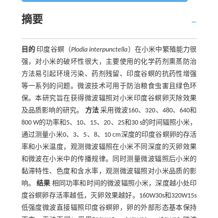
摘要
目的
印度谷螟（
Plodia interpunctella
）在小米中繁殖能力很
强，对小米的破坏性很大，主要使用的化学药剂熏蒸防治
方法易引起环境污染、药剂残留、印度谷螟的抗药性增强
等一系列的问题。微波技术可用于防治粮食虫害且绿色环
保。本研究旨在获得微波辐照对小米印度谷螟卵灭除效果
及品质影响的研究。
方法
采用微波160、320、480、640和
800 W的功率和5、10、15、20、25和30 s的时间辐照小米，
通过测量小米0、3、5、8、10 cm深度的印度谷螟卵的存活
率和小米温度，观测微波辐照在小米不同深度的灭卵效果
和微波在小米中的传播规律。同时测量微波辐照后小米的
黏滞特性、色度和含水率，观测微波辐照对小米品质的影
响。
结果
相同功率和时间的微波辐照小米，深度越小处印
度谷螟卵存活率越低，灭卵效果越好。160W30s和320W15s
低强度微波直接辐照印度谷螟卵，卵的外部形态基本保持