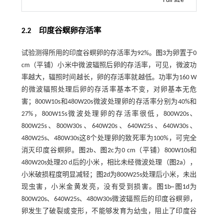
Full size
2.2 印度谷螟卵存活率
试验测得所用的印度谷螟卵的存活率为92%。
图3
为卵置于0
cm（平铺）小米中微波辐照后卵的存活率，可见，微波功
率越大，辐照时间越长，卵的存活率就越低。功率为160 W
的微波辐照处理后卵的存活率基本不变，对卵基本无危
害；800W10s和480W20s微波处理卵的存活率分别为40%和
27%，800W15s微波处理卵的存活率很低，800W20s、
800W25s、800W30s、640W20s、640W25s、640W30s、
480W25s、480W30s这8个处理卵的致死率为100%，可完全
消灭印度谷螟卵。
图2
b、
图2
c为0 cm（平铺）800W10s和
480W20s处理20 d后的小米，相比未经微波处理（
图2
a），
小米破损程度明显减轻；
图2
d为800W25s处理后小米，未出
现虫害，小米金黄发亮，没有受到损害。
图1
b~
图1
d为
800W20s、640W25s、480W30s微波辐照后的印度谷螟卵，
卵发生了破裂或变形，不能够发育为幼虫，阻止了印度谷