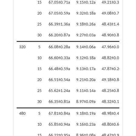
15
67.05±0.71a
9.15±0.12a
49.21±0.35a
50.0
20
67.05±0.59a
9.32±0.18a
49.08±0.73a
49.9
25
66.39±1.36a
9.18±0.26a
48.43±1.48a
49.3
30
66.20±0.87a
9.27±0.03a
48.90±0.85a
49.7
320
5
66.08±0.28a
9.14±0.06a
47.96±0.09a
48.8
10
66.60±0.33a
9.12±0.18a
48.82±0.03a
49.6
15
66.48±0.59a
9.13±0.17a
47.87±0.20a
48.7
20
66.51±0.54a
9.21±0.20a
49.18±0.88a
50.0
25
65.62±1.24a
9.11±0.14a
48.25±0.85a
49.1
30
66.35±0.81a
8.97±0.09a
48.32±0.15a
49.1
480
5
67.81±0.84a
9.18±0.19a
48.98±0.47a
49.7
10
65.85±0.94a
9.16±0.23a
48.80±0.66a
49.6
15
66.22±0.95a
8.96±0.08a
48.47±0.96a
49.2