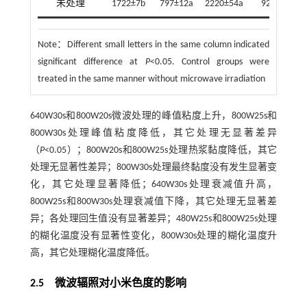
未处理
1722±7b
797±12a
2220±54a
924±7bc
Note：
Different small letters in the same column indicated
significant difference at
P
<0.05. Control groups were
treated in the same manner without microwave irradiation
640W30s和800W20s微波处理的峰值粘度上升，800W25s和
800W30s处理峰值粘度降低，其它处理无显著差异
（
P
<0.05）；800W20s和800W25s处理热浆黏度降低，其它
处理无显著性差异；800W30s处理最终黏度没有发生显著变
化，其它处理显著降低；640W30s处理衰减值升高，
800W25s和800W30s处理衰减值下降，其它处理无显著差
异；各处理回生值没有显著差异；480W25s和800W25s处理
的糊化温度没有显著性变化，800W30s处理的糊化温度升
高，其它处理糊化温度降低。
2.5 微波辐照对小米色度的影响