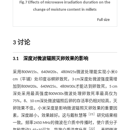
Fig.7 Effects of microwave irradiation duration on the
change of moisture content in millets
Full size
3 讨论
3.1 深度对微波辐照灭卵效果的影响
采用800W15s、640W20s、480W25s微波处理能实现小米0
cm（平铺）处印度谷螟卵致死，3 cm深度处微波强度需增
加到800W20s、640W25s、480W30s才能达到卵致死，5 cm
深处采用最高强度800W30s微波处理卵致死率最高仅为
75%，8、10 cm深处微波辐照后卵的存活率仍相对较高，灭
卵效果不佳。小米深度是影响微波辐照灭卵效果的重要因
［
21
］
素，深度越小，效果越好。这与戴秋慧等
研究结果相
一致。频率2450 MHz的微波在介质中传播时，使介质分子
10
［
22
］