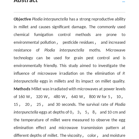
Abstract
Objective
Plodia interpunctella
has a strong reproductive ability
in millet and causes significant damage. The commonly used
chemical fumigation control methods are prone to
environmental pollution， pesticide residues， and increased
resistance of
Plodia interpunctella
moths. Microwave
technology can be used for grain pest control and is
environmentally friendly. This study aimed to investigate the
influence of microwave irradiation on the elimination of
P.
interpunctella
eggs in millets and its impact on millet quality.
Methods
Millet was irradiated with microwaves at power levels
of 160 W， 320 W， 480 W， 640 W， 800 W for 5， 10，
15， 20， 25， and 30 seconds. The survival rate of
Plodia
interpunctella
eggs at depths of 0， 3， 5， 8， and 10 cm and
the temperature of millet were measured to observe the egg
elimination effect and microwave transmission pattern at
different depths of millet. The viscosity， color， and moisture