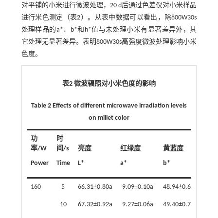
对平铺的小米进行微波处理，20 d后通过色差仪对小米样品
进行米色测定（
表2
）。从表中数据可以看出，除800W30s
处理样品的a*、b*和h*值与未处理小米有显著差异外，其
它处理无显著差异。表明800W30s高强度微波处理影响小米
色度。
表2 微波辐照对小米色度的影响
Table 2 Effects of different microwave irradiation levels
on millet color
功
时
率/W
间/s
亮度
红绿度
黄蓝度
彩
Power
Time
L*
a*
b*
c*
160
5
66.31±0.80a
9.09±0.10a
48.94±0.62a
49.7
10
67.32±0.92a
9.27±0.06a
49.40±0.73a
50.2