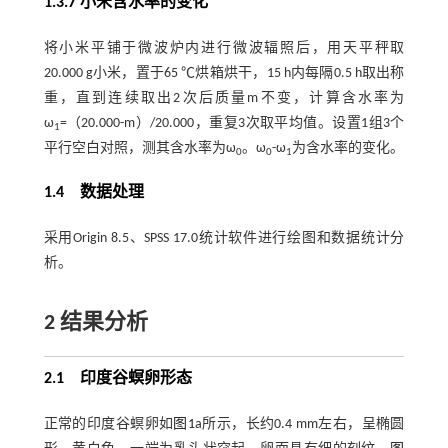
1.3.7 小米含水率的变化
将小米平铺于微波炉内进行微波辐照后，用天平秤取
20.000 g小米，置于65 ℃烘箱烘干，15 h内每隔0.5 h取出称
重，直到连续取出2次后质量m不变，计算含水率为
ω
=（20.000-m）/20.000，重复3次取平均值。设置1组3个
1
平行空白对照，测其含水率为ω
。ω
-ω
为含水率的变化。
0
0
1
1.4 数据处理
采用Origin 8.5、SPSS 17.0统计软件进行绘图和数据统计分
析。
2 结果分析
2.1 印度谷螟卵形态
正常的印度谷螟卵如
图1
a所示，长约0.4 mm左右，呈椭圆