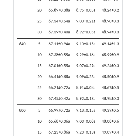
20
65.89±0.38a
8.95±0.05a
48.24±0.27a
49.0
25
67.34±0.54a
9.00±0.21a
48.90±0.31a
49.7
30
67.39±0.40a
8.92±0.05a
48.94±0.33a
49.7
640
5
67.11±0.94a
9.10±0.15a
49.14±1.34a
49.9
10
67.38±0.55a
9.29±0.18a
48.99±0.90a
49.8
15
67.01±0.55a
9.07±0.29a
49.24±0.35a
50.0
20
66.41±0.88a
9.09±0.23a
48.50±0.90a
49.3
25
66.21±0.72a
8.91±0.08a
48.67±0.59a
49.4
30
67.45±0.42a
8.92±0.13a
48.98±0.35a
49.7
800
5
66.99±0.72a
9.18±0.15a
49.39±0.54a
50.2
10
65.68±0.36a
9.03±0.08a
48.08±0.62a
48.9
15
67.23±0.86a
9.23±0.13a
49.09±0.43a
49.9