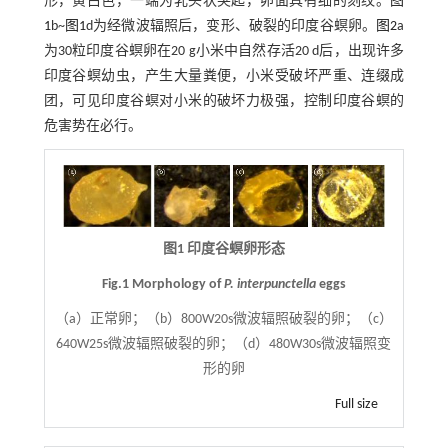
形，黄白色，一端为乳头状突起，卵面具有细的刻纹。
图
1
b~
图1
d为经微波辐照后，变形、破裂的印度谷螟卵。
图2
a
为30粒印度谷螟卵在20 g小米中自然存活20 d后，出现许多
印度谷螟幼虫，产生大量粪便，小米受破坏严重、连缀成
团，可见印度谷螟对小米的破坏力极强，控制印度谷螟的
危害势在必行。
图1 印度谷螟卵形态
Fig.1 Morphology of
P. interpunctella
eggs
（a）正常卵；（b）800W20s微波辐照破裂的卵；（c）
640W25s微波辐照破裂的卵；（d）480W30s微波辐照变
形的卵
Full size