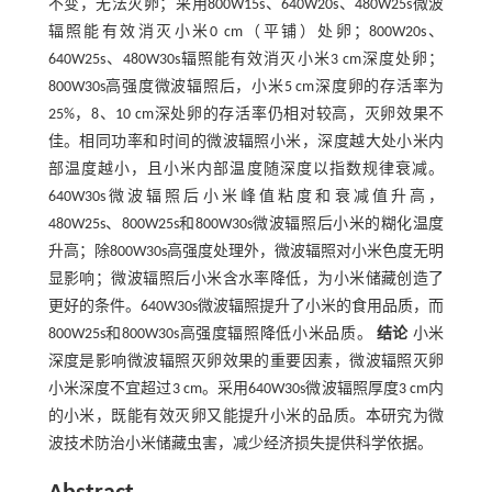
不变，无法灭卵；采用800W15s、640W20s、480W25s微波
辐照能有效消灭小米0 cm（平铺）处卵；800W20s、
640W25s、480W30s辐照能有效消灭小米3 cm深度处卵；
800W30s高强度微波辐照后，小米5 cm深度卵的存活率为
25%，8、10 cm深处卵的存活率仍相对较高，灭卵效果不
佳。相同功率和时间的微波辐照小米，深度越大处小米内
部温度越小，且小米内部温度随深度以指数规律衰减。
640W30s微波辐照后小米峰值粘度和衰减值升高，
480W25s、800W25s和800W30s微波辐照后小米的糊化温度
升高；除800W30s高强度处理外，微波辐照对小米色度无明
显影响；微波辐照后小米含水率降低，为小米储藏创造了
更好的条件。640W30s微波辐照提升了小米的食用品质，而
800W25s和800W30s高强度辐照降低小米品质。
结论
小米
深度是影响微波辐照灭卵效果的重要因素，微波辐照灭卵
小米深度不宜超过3 cm。采用640W30s微波辐照厚度3 cm内
的小米，既能有效灭卵又能提升小米的品质。本研究为微
波技术防治小米储藏虫害，减少经济损失提供科学依据。