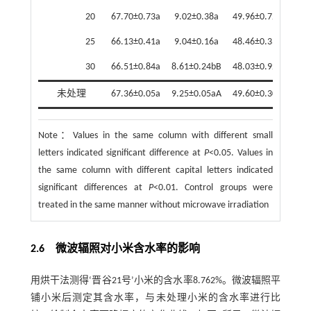
20
67.70±0.73a
9.02±0.38a
49.96±0.72a
50.7
25
66.13±0.41a
9.04±0.16a
48.46±0.33a
49.3
30
66.51±0.84a
8.61±0.24bB
48.03±0.92b
48.7
未处理
67.36±0.05a
9.25±0.05aA
49.60±0.30a
50.4
Note：
Values in the same column with different small
letters indicated significant difference at
P
<0.05. Values in
the same column with different capital letters indicated
significant differences at
P
<0.01. Control groups were
treated in the same manner without microwave irradiation
2.6 微波辐照对小米含水率的影响
用烘干法测得‘晋谷21号’小米的含水率8.762%。微波辐照平
铺小米后测定其含水率，与未处理小米的含水率进行比