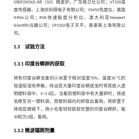
G80F20CN2L-B8（SO）微波炉，广东格兰仕公司；UT320温
度传感器，上海优利得电子有限公司；VS450色度仪，美国
X-Rite公司；RVA快速黏度分析仪，澳大利亚Newport
Scientific仪器公司；CP1502电子天平，奥豪斯上海有限公
司。
1.3 试验方法
1.3.1 印度谷螟卵的获取
将有印度谷螟虫害的小米置于相对湿度70%、温度30 ℃的
恒温恒湿培养箱，待出现大量印度谷螟成虫时将其放入透
明塑料袋中，2~3 d后，当看到塑料袋中有大量卵时，将成
虫移至另一塑料袋，原塑料袋内的卵取出备用。将卵置于
体视显微镜下，用小毛笔轻轻挑取完整的印度谷螟卵，每
30粒为1组，备用。
1.3.2 微波辐照剂量