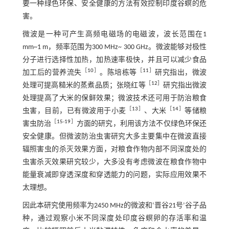
要一种绿色环保、安全健康的方法有效控制印度谷螟的危
害。
微波是一种可产生高频电磁场的电磁波，波长范围在1
mm~1 m，频率范围为300 MHz~ 300 GHz。微波能够对极性
分子进行选择性加热，加热速率极快，并且可以减少食品
［
10
］
［
11
］
加工后的营养流失
。陈培栋等
研究指出，微波
［
12
］
处理可提高糙米的蒸煮品质；张晓红等
研究指出微波
处理提高了大米的保鲜效果；微波技术还可用于防治粮食
［
13
］
［
14
］
虫害，目前，已有微波用于小麦
、大米
等储粮
［
15
-
19
］
害虫防治
方面的研究，利用该方法不仅绿色环保还
安全健康。但微波防治虫害研究大多主要集中在微波直接
辐照害虫的杀灭效果方面，对粮食作物内部不同深度处的
虫害杀灭效果研究较少，大多没有考虑微波在粮食作物中
能量衰减即穿透深度和穿透能力的问题，实际应用效果不
太理想。
因此本研究使用频率为2450 MHz的微波和‘晋谷21号’谷子品
种，通过观察小米不同深度处印度谷螟卵的存活率和温