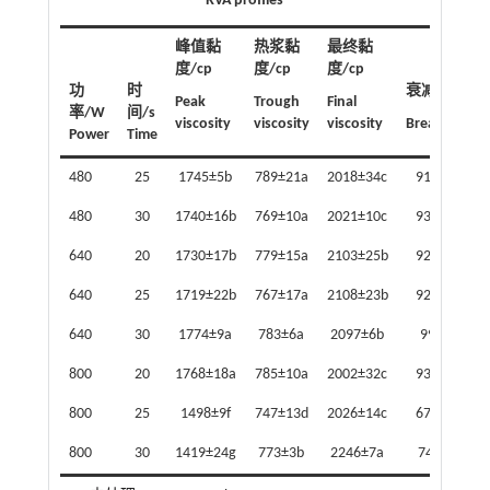
RVA profiles
峰值黏
热浆黏
最终黏
度/cp
度/cp
度/cp
功
时
衰减值/cp
Peak
Trough
Final
率/W
间/s
viscosity
viscosity
viscosity
Breakdown
Power
Time
480
25
1745±5b
789±21a
2018±34c
919±27b
480
30
1740±16b
769±10a
2021±10c
930±15b
640
20
1730±17b
779±15a
2103±25b
927±25b
640
25
1719±22b
767±17a
2108±23b
928±22b
640
30
1774±9a
783±6a
2097±6b
990±7a
800
20
1768±18a
785±10a
2002±32c
938±10b
800
25
1498±9f
747±13d
2026±14c
671±10h
800
30
1419±24g
773±3b
2246±7a
745±5fg