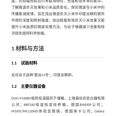
度，比较辐照前后小米黏滞特性、色度和含水率的差异，
了解微波杀灭效果和小米品质变化，探究微波在小米中的
传播衰减规律。旨在找出微波杀灭小米中印度谷螟的致死
作用的深度和照射强度，给出既能有效杀灭小米虫害又能
提升小米品质的微波处理方法，为谷子储藏减少虫害和经
济损失提供科学依据。
1 材料与方法
1.1 试验材料
名优谷子品种‘晋谷21号’；印度谷螟卵。
1.2 主要仪器设备
DGG-9140BD电热恒温鼓风干燥箱，上海森信实验仪器有限
公司；KBF240恒温恒湿培养箱，德国BINDER公司；
M165C/MC120HD体视显微镜，德国徕卡公司；Galanz