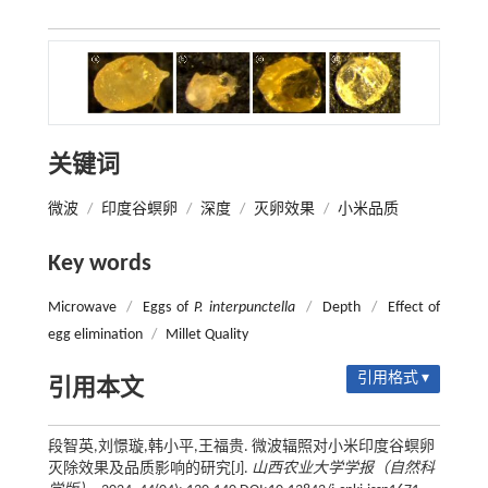
关键词
微波
/
印度谷螟卵
/
深度
/
灭卵效果
/
小米品质
Key words
Microwave
/
Eggs of
P. interpunctella
/
Depth
/
Effect of
egg elimination
/
Millet Quality
引用格式 ▾
引用本文
段智英,刘憬璇,韩小平,王福贵. 微波辐照对小米印度谷螟卵
灭除效果及品质影响的研究[J].
山西农业大学学报（自然科