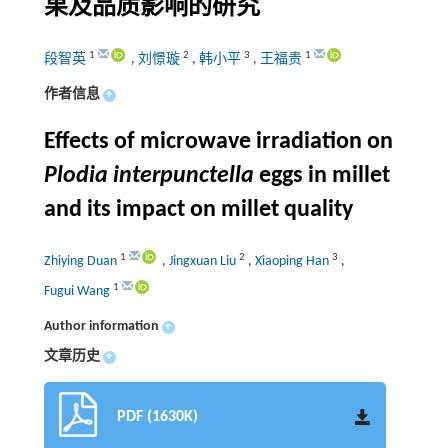
果及品质影响的研究
1
2
3
1
段智英
,
刘憬璇
,
韩小平
,
王福贵
作者信息
+
Effects of microwave irradiation on
Plodia interpunctella
eggs in millet
and its impact on millet quality
1
2
3
Zhiying Duan
,
Jingxuan Liu
,
Xiaoping Han
,
1
Fugui Wang
Author information
+
文章历史
+
PDF (1630K)