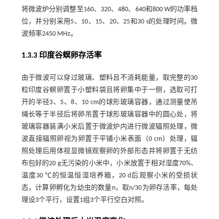
将微波炉分别调整至160、320、480、640和800 W的功率档
位，并分别采用5、10、15、20、25和30 s的处理时间。微
波频率2450 MHz。
1.3.3 印度谷螟卵存活率
由于微波可以穿过玻璃、塑料且不消耗能量，取完整的30
粒印度谷螟卵置于小塑料袋且将卵集中于一侧，选取可打
开的半径3、5、8、10 cm的球形玻璃容器，通过测量使吊
绳长等于半径后将卵吊置于球形玻璃容器中的圆心处，将
玻璃容器装满小米后置于微波炉内进行微波辐照处理，微
波直接辐照卵视为卵置于平铺小米表面（0 cm）处理，辐
照处理后用体视显微镜观察卵的外部形态并将卵置于无纺
布包好的20 g无污染的小米中，小米放置于相对湿度70%、
温度30 ℃的恒温恒湿培养箱，20 d后观察小米的受损状
态，计算卵孵化为幼虫的数量n，取n/30为卵存活率，每处
理设3个平行，设置1组3个平行空白对照。