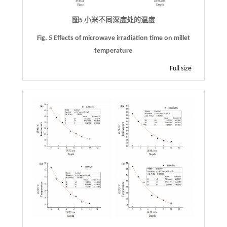
图5 小米不同深度处的温度
Fig. 5 Effects of microwave irradiation time on millet
temperature
Full size