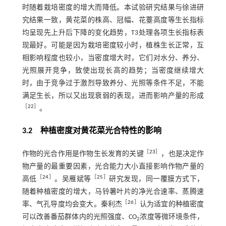
时随着栽培密度的增大而降低。本试验研究结果与徐进研
究结果一致，黄花菜的株高、冠幅、花薹高度等生长指标
均呈现先上升后下降的变化趋势，T3处理各项生长指标表
现最好。可能是因为栽培密度较小时，植株生长正常，互
相影响程度也较小，当密度增大时，它们对水分、养分、
光照展开竞争，致使出现长高的趋势；当密度继续增大
时，由于竞争过于激烈导致养分、光照等条件不足，不能
满足生长，所以又出现衰弱的表现，进而影响产量的形成
［
22
］
。
3.2 种植密度对黄花菜光合特性的影响
［
23
］
作物的光合作用是作物生长发育的关键
，也是决定作
物产量的最重要因素，光合能力大小直接影响作物产量的
［
24
］
［
25
］
高低
。吴雁斌等
研究发现，同一覆膜方式下，
随着种植密度的增大，马铃薯叶片的净光合速率、蒸腾速
［
26
］
率、气孔导度均会变大。秦利杰
认为适宜的种植密度
可以改善番茄群体内的光照强度、CO
浓度等微环境条件，
2