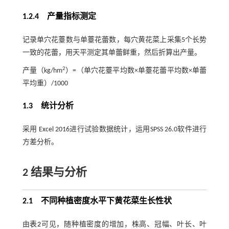
1.2.4 产量指标测定
记录单穴花薹数与单薹花蕾数，每穴黄花菜上采集5个长势
一致的花蕾，用天平测定其单蕾鲜重，然后折算出产量。
2
产量（kg/hm
）=（单穴花薹平均数×单薹花蕾平均数×单蕾
平均重）/1000
1.3 统计分析
采用 Excel 2016进行试验数据统计，运用SPSS 26.0软件进行
方差分析。
2 结果与分析
2.1 不同种植密度水平下黄花菜生长性状
由
表2
可见，随种植密度的增加，株高、冠幅、叶长、叶