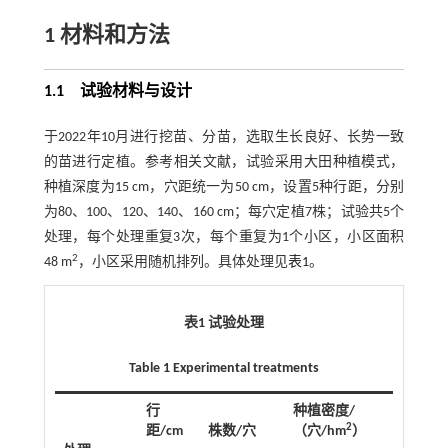
1 材料和方法
1.1 试验材料与设计
于2022年10月进行挖苗、分苗，选取生长良好、长势一致
的苗进行定植。参考相关文献，试验采用大田种植模式，
种植深度为15 cm，穴距统一为50 cm，设置5种行距，分别
为80、100、120、140、160 cm；每穴定植7株；试验共5个
处理，每个处理重复3次，每个重复为1个小区，小区面积
2
48 m
，小区采用随机排列。具体处理见
表1
。
表1 试验处理
Table 1 Experimental treatments
行
种植密度/
2
距/cm
株数/穴
（穴/hm
）