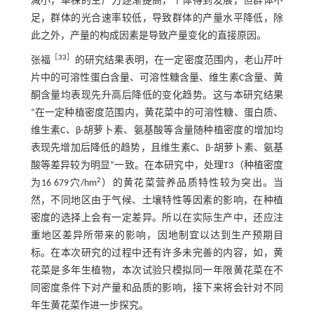
减小，单株的生产力逐渐提高，个体得到发展，但群体不
足，群体的光合速率较低，导致群体的产量水平降低，除
此之外，产量的构成因素是导致产量变化的直接原因。
［
33
］
张福
的研究结果表明，在一定密度范围内，老山芹叶
片中的可溶性蛋白含量、可溶性糖含量、维生素C含量、黄
酮含量均表现先升高后降低的变化趋势。这与本研究结果
“在一定种植密度范围内，黄花菜中的可溶性糖、蛋白质、
维生素C、β-胡萝卜素、氨基酸等含量随种植密度的增加均
表现先增加后降低的趋势，且维生素C、β-胡萝卜素、氨基
酸等差异较为明显”一致。在本研究中，处理T3（种植密度
2
为16 679穴/hm
）的黄花菜营养品质特性较为突出。当
然，不同地区由于气候、土壤特性等因素的影响，在种植
密度的选择上会有一定差异。所以在实际生产中，还应注
重地区差异所带来的影响，因地制宜以达到生产预期目
标。在本次研究的过程中还有许多未完善的内容，如，黄
花菜是多年生植物，本次试验只模拟同一年限黄花菜在不
同密度条件下对产量和品质的影响，接下来将会针对不同
年生黄花菜作进一步探究。