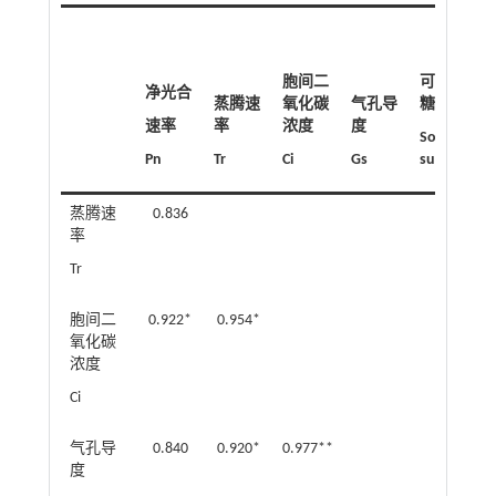
胞间二
可溶性
净光合
蒸腾速
氧化碳
气孔导
糖
速率
率
浓度
度
Soluble
S
Pn
Tr
Ci
Gs
sugar
p
蒸腾速
0.836
率
Tr
胞间二
0.922*
0.954*
氧化碳
浓度
Ci
气孔导
0.840
0.920*
0.977**
度