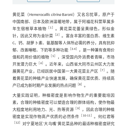
黄花菜（
Hemerocallis citrina
Baroni）又名忘忧草，原产于
中国南部、日本及欧洲温暖地带，属于阿福花科萱草属多
［
1
］
年生宿根草本植物
。黄花菜花蕾呈黄绿色，形似金
［
2
］
针，因此又称为金针菜
。富含丰富的蛋白质、维生素
C、钙、胡萝卜素、氨基酸等人体所必需的养分，具有抗抑
［
3
-
4
］
郁、改善睡眠、下奶等多种功能
，是一种兼有食用价
［
5
］
值和药用价值的植物
，深受国内外消费者青睐，市场
［
6
］
开发潜力巨大
。近年来，山西省大同市云州区大力发
［
7
］
展黄花产业，已经跃居中国第一大黄花菜主产区
。随
着黄花菜的种植产业快速发展，确保黄花菜优质、持续高
［
8
］
产已成为新时期产业发展的热点问题
。
大量实践证明，种植密度是影响作物生产的重要栽培因
素，合理的种植密度可以塑造合理的群体结构，使作物最
［
9
］
大程度地利用地力、光、热等资源
，因此合理的种植
［
10
-
11
］
密度是实现作物高产优质的必然条件
。何红君等
［
12
］
对宁夏地区‘大乌嘴’黄花菜品种的最适种植密度研究