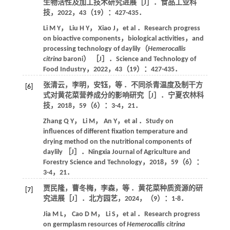
生物活性及加工技术研究进展［J］．
食品工业科
技
，
2022
，
43
（19）：427-435．
Li
M Y
，
Liu
H Y
，
Xiao
J
，
et al
．Research progress
on bioactive components，biological activities，and
processing technology of daylily（
Hemerocallis
citrina
baroni） ［J］．
Science and Technology of
Food Industry
，
2022
，
43
（19）：427-435．
张清云，李明，安钰，
等
．不同杀青温度及制干方
[6]
式对黄花菜营养成分的影响研究［J］．
宁夏农林科
技
，
2018
，
59
（6）：3-4，21．
Zhang
Q Y
，
Li
M
，
An
Y
，
et al
．Study on
influences of different fixation temperature and
drying method on the nutritional components of
daylily ［J］．
Ningxia Journal of Agriculture and
Forestry Science and Technology
，
2018
，
59
（6）：
3-4，21．
贾民隆，曹冬梅，李森，
等
．黄花菜种质资源的研
[7]
究进展［J］．
北方园艺
，
2024
，（9）：1-8．
Jia
M L
，
Cao
D M
，
Li
S
，
et al
．Research progress
on germplasm resources of
Hemerocallis citrina