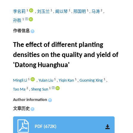
1
1
1
1
2
李名莉
,
刘玉兰
,
阚以琴
,
邢国明
,
马涛
,
1
孙胜
作者信息
+
The effect of different planting
densities on the quality and yield of
'Datong Huanghua'
1
1
1
1
Mingli Li
,
Yulan Liu
,
Yiqin Kan
,
Guoming Xing
,
2
1
Tao Ma
,
Sheng Sun
Author information
+
文章历史
+
PDF (672K)