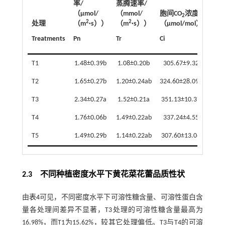
率/
蒸腾速率/
气
（μmol/
（mmol/
胞间CO
浓度/
（m
2
2
2
处理
（m
·s））
（m
·s））
（μmol/mol）
（
Treatments
Pn
Tr
Ci
Gs
T1
1.48±0.39b
1.08±0.20b
305.67±9.32b
0.0
T2
1.65±0.27b
1.20±0.24ab
324.60±28.09ab
0.0
T3
2.34±0.27a
1.52±0.21a
351.13±10.37a
0.0
T4
1.76±0.06b
1.49±0.22ab
337.24±4.55a
0.0
T5
1.49±0.29b
1.14±0.22ab
307.60±13.06b
0.0
2.3 不同种植密度水平下黄花菜花蕾品质性状
由
表4
可见，不同密度水平下可溶性糖含量、可溶性蛋白含
量各处理间差异不显著，T3处理的可溶性糖含量最高为
16.98%，而T1为15.62%，较其它处理偏低。T3与T4的可溶