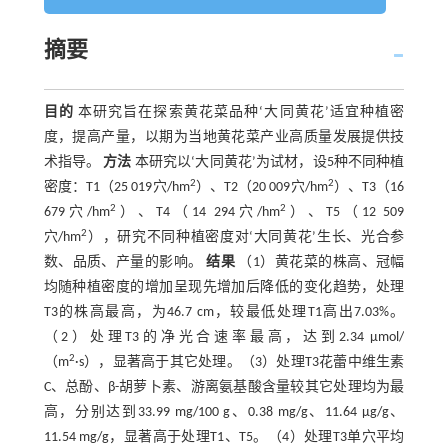
摘要
目的
本研究旨在探索黄花菜品种‘大同黄花’适宜种植密
度，提高产量，以期为当地黄花菜产业高质量发展提供技
术指导。
方法
本研究以‘大同黄花’为试材，设5种不同种植
2
2
密度：T1（25 019穴/hm
）、T2（20 009穴/hm
）、T3（16
2
2
679穴/hm
）、T4（14 294穴/hm
）、T5（12 509
2
穴/hm
），研究不同种植密度对‘大同黄花’生长、光合参
数、品质、产量的影响。
结果
（1）黄花菜的株高、冠幅
均随种植密度的增加呈现先增加后降低的变化趋势，处理
T3的株高最高，为46.7 cm，较最低处理T1高出7.03%。
（2）处理T3的净光合速率最高，达到2.34 μmol/
2
（m
·s），显著高于其它处理。（3）处理T3花蕾中维生素
C、总酚、β-胡萝卜素、游离氨基酸含量较其它处理均为最
高，分别达到33.99 mg/100 g、0.38 mg/g、11.64 μg/g、
11.54 mg/g，显著高于处理T1、T5。（4）处理T3单穴平均