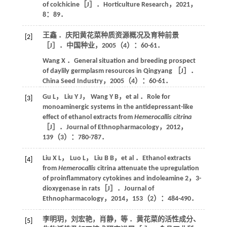
of colchicine［J］．
Horticulture Research
，
2021
，
8
：89．
王鑫 ．庆阳黄花菜种质资源概况及育种前景
[2]
［J］．
中国种业
，
2005
（4）：60-61．
Wang
X
．General situation and breeding prospect
of daylily germplasm resources in Qingyang ［J］．
China Seed Industry
，
2005
（4）：60-61．
Gu
L
，
Liu
Y J
，
Wang
Y B
，
et al
．Role for
[3]
monoaminergic systems in the antidepressant-like
effect of ethanol extracts from
Hemerocallis citrina
［J］．
Journal of Ethnopharmacology
，
2012
，
139
（3）：780-787．
Liu
X L
，
Luo
L
，
Liu
B B
，
et al
．Ethanol extracts
[4]
from
Hemerocallis
citrina attenuate the upregulation
of proinflammatory cytokines and indoleamine 2，3-
dioxygenase in rats［J］．
Journal of
Ethnopharmacology
，
2014
，
153
（2）：484-490．
李明玥，刘宏艳，肖静，
等
．黄花菜的活性成分、
[5]