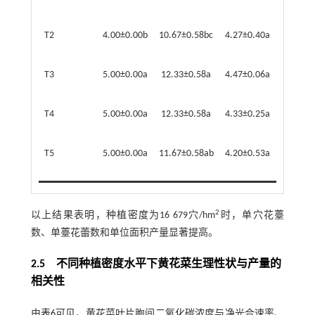
255.90±
T2
4.00±0.00b
10.67±0.58bc
4.27±0.40a
642.75±
T3
5.00±0.00a
12.33±0.58a
4.47±0.06a
594.50
T4
5.00±0.00a
12.33±0.58a
4.33±0.25a
819.90
T5
5.00±0.00a
11.67±0.58ab
4.20±0.53a
064.95
2
以上结果表明，种植密度为16 679穴/hm
时，单穴花薹
数、单薹花蕾数和单位面积产量显著提高。
2.5 不同种植密度水平下黄花菜生理性状与产量的
相关性
由
表6
可见，黄花菜叶片胞间二氧化碳浓度与净光合速率、