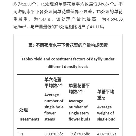
均为12.33个，T1处理的单薹花蕾平均数最低为9.67个。不
同密度水平下各处理间单花重差异不显著，T3处理的单花
重最重，为4.47 g，该处理产量也最高，为4 594.50
2
kg/hm
，与产量最低的T1处理相比增产了41.11%。
表5 不同密度水平下黄花菜的产量构成因素
Table5 Yield and constituent factors of daylily under
different density levels
单穴花薹
平均数/个
单薹花蕾平
均数/个
单蕾平均
Average
重/g
number of
Average
产量/
single hole
number of
Average
处理
（kg/h
flower
single stem
weight of
Treatments
stems
flower buds
single bud
Yield
T1
3.33±0.58c
9.67±0.58c
4.07±0.32a