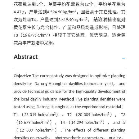
花薹数达到5个，单薹平均花蕾数为12个，平均单花重为
2
4.47 g，产量达到4 594.50 kg/hm
，显著高于其它处理，其
2
次为处理T4，产量达到3 819.90 kg/hm
。
结论
种植密度对
黄花菜生长与光合特性、产量和品质均造成影响，且处理
2
T3（16 679穴/hm
）相较于其它处理，优势明显，适合黄
花菜丰产栽培中采用。
Abstract
Objective
The current study was designed to optimize planting
density for 'Datong Huanghua' daylilies to increase yield， and
provide technical guidance for the high-quality development of
the local daylily industry.
Method
Five planting densities were
tested using 'Datong Huanghua' as the experimental material：
2
2
T1 （25 019 holes/hm
）， T2 （20 009 holes/hm
）， T3
2
2
（16 679 holes/hm
）， T4 （14 294 holes/hm
）， and T5
2
（12 509 holes/hm
）. The effects of different planting
densities on growth， photosynthetic parameters， quality，