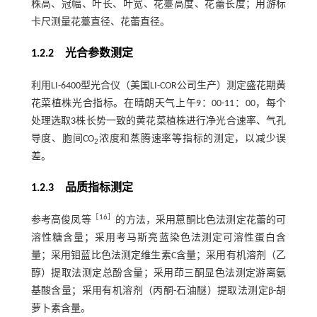
株高、冠幅、叶长、叶宽、花薹高度、花蕾长度；用游标
卡尺测量花薹直径、花蕾直径。
1.2.2 光合参数测定
利用LI-6400型光合仪（美国LI-COR公司生产）测定盛花期黄
花菜植株光合指标。在晴朗天气上午9：00-11：00，每个
处理选取3株长势一致的黄花菜植株进行净光合速率、气孔
导度、胞间CO
浓度和蒸腾速率等指标的测定，以减少误
2
差。
1.2.3 品质指标测定
［
16
］
参考高俊凤等
的方法，采用蒽酮比色法测定花蕾的可
溶性糖含量；采用考马斯亮蓝染色法测定可溶性蛋白含
量；采用钼蓝比色法测定维生素C含量；采用有机溶剂（乙
醇）提取法测定总酚含量；采用茚三酮显色法测定游离氨
基酸含量；采用有机溶剂（丙酮-石油醚）提取法测定β-胡
萝卜素含量。