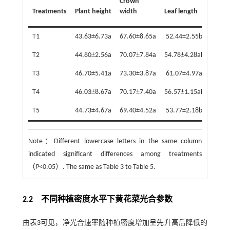
Crown
Treatments
Plant height
width
Leaf length
Leaf 
T1
43.63±6.73a
67.60±8.65a
52.44±2.55b
1.73±
T2
44.80±2.56a
70.07±7.84a
54.78±4.28ab
1.82±
T3
46.70±5.41a
73.30±3.87a
61.07±4.97a
1.85±
T4
46.03±8.67a
70.17±7.40a
56.57±1.15ab
1.85±
T5
44.73±4.67a
69.40±4.52a
53.77±2.18b
1.76±
Note：
Different lowercase letters in the same column
indicated significant differences among treatments
（
P
<0.05）. The same as Table 3 to Table 5.
2.2 不同种植密度水平下黄花菜光合参数
由
表3
可见，净光合速率随种植密度增加呈先升高后降低的