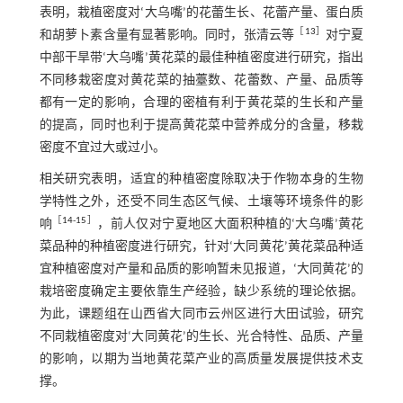
表明，栽植密度对‘大乌嘴’的花蕾生长、花蕾产量、蛋白质
［
13
］
和胡萝卜素含量有显著影响。同时，张清云等
对宁夏
中部干旱带‘大乌嘴’黄花菜的最佳种植密度进行研究，指出
不同移栽密度对黄花菜的抽薹数、花蕾数、产量、品质等
都有一定的影响，合理的密植有利于黄花菜的生长和产量
的提高，同时也利于提高黄花菜中营养成分的含量，移栽
密度不宜过大或过小。
相关研究表明，适宜的种植密度除取决于作物本身的生物
学特性之外，还受不同生态区气候、土壤等环境条件的影
［
14
-
15
］
响
，前人仅对宁夏地区大面积种植的‘大乌嘴’黄花
菜品种的种植密度进行研究，针对‘大同黄花’黄花菜品种适
宜种植密度对产量和品质的影响暂未见报道，‘大同黄花’的
栽培密度确定主要依靠生产经验，缺少系统的理论依据。
为此，课题组在山西省大同市云州区进行大田试验，研究
不同栽植密度对‘大同黄花’的生长、光合特性、品质、产量
的影响，以期为当地黄花菜产业的高质量发展提供技术支
撑。