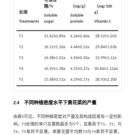
可溶性
总酚/
糖/%
（mg/g）
（mg/100
（mg/
处理
g）
Soluble
Soluble
Total
Treatments
sugar
protein
Vitamin C
phenol
T1
15.62±0.89a
4.26±0.40a
28.52±1.01b
0.28±
T2
16.11±1.16a
4.46±0.52a
29.84±1.63b
0.29±
T3
16.98±1.01a
4.94±0.50a
33.99±3.12a
0.38±
T4
16.92±1.58a
4.55±0.37a
30.66±1.12ab
0.33±0
T5
15.68±0.51a
4.29±0.17a
28.93±2.20b
0.29±
2.4 不同种植密度水平下黄花菜的产量
由
表5
可见，不同种植密度对产量及其构成因素有一定的影
响。T3处理的单穴花薹数最多为5个，显著高于T1、T2，与
T4、T5差异不显著。单薹花蕾平均数T3与T4差异不显著，