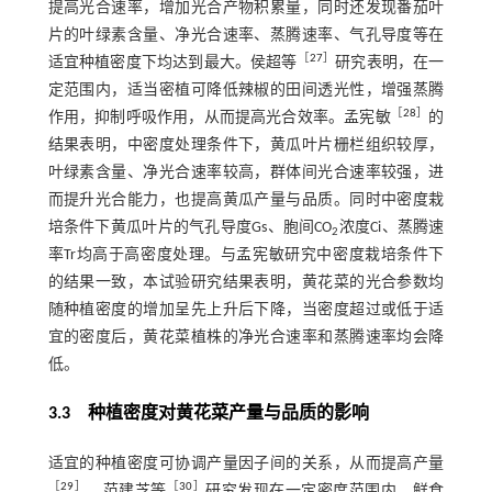
提高光合速率，增加光合产物积累量，同时还发现番茄叶
片的叶绿素含量、净光合速率、蒸腾速率、气孔导度等在
［
27
］
适宜种植密度下均达到最大。侯超等
研究表明，在一
定范围内，适当密植可降低辣椒的田间透光性，增强蒸腾
［
28
］
作用，抑制呼吸作用，从而提高光合效率。孟宪敏
的
结果表明，中密度处理条件下，黄瓜叶片栅栏组织较厚，
叶绿素含量、净光合速率较高，群体间光合速率较强，进
而提升光合能力，也提高黄瓜产量与品质。同时中密度栽
培条件下黄瓜叶片的气孔导度Gs、胞间CO
浓度Ci、蒸腾速
2
率Tr均高于高密度处理。与孟宪敏研究中密度栽培条件下
的结果一致，本试验研究结果表明，黄花菜的光合参数均
随种植密度的增加呈先上升后下降，当密度超过或低于适
宜的密度后，黄花菜植株的净光合速率和蒸腾速率均会降
低。
3.3 种植密度对黄花菜产量与品质的影响
适宜的种植密度可协调产量因子间的关系，从而提高产量
［
29
］
［
30
］
。范建芝等
研究发现在一定密度范围内，鲜食