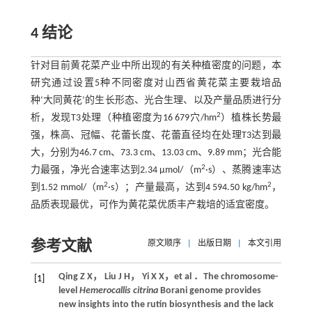
4 结论
针对目前黄花菜产业中所出现的有关种植密度的问题，本
研究通过设置5种不同密度对山西省黄花菜主要栽培品
种‘大同黄花’的生长形态、光合生理、以及产量品质进行分
2
析，发现T3处理（种植密度为16 679穴/hm
）植株长势最
强，株高、冠幅、花蕾长度、花蕾直径均在处理T3达到最
大，分别为46.7 cm、73.3 cm、13.03 cm、9.89 mm；光合能
2
力最强，净光合速率达到2.34 μmol/（m
·s）、蒸腾速率达
2
2
到1.52 mmol/（m
·s）；产量最高，达到4 594.50 kg/hm
，
品质表现最优，可作为黄花菜优质丰产栽培的适宜密度。
参考文献
原文顺序
|
出版日期
|
本文引用
Qing
Z X
，
Liu
J H
，
Yi
X X
，
et al
．The chromosome-
[1]
level
Hemerocallis citrina
Borani genome provides
new insights into the rutin biosynthesis and the lack