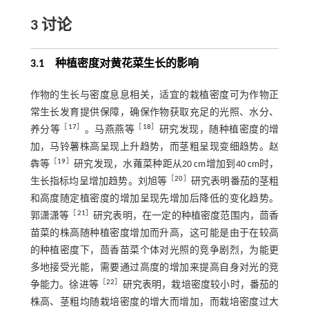
3 讨论
3.1 种植密度对黄花菜生长的影响
作物的生长与密度息息相关，适宜的栽植密度可为作物正
常生长发育提供保障，确保作物获取充足的光照、水分、
［
17
］
［
18
］
养分等
。马燕燕等
研究发现，随种植密度的增
加，马铃薯株高呈现上升趋势，而茎粗呈现变细趋势。赵
［
19
］
犇等
研究发现，水蕹菜种距从20 cm增加到40 cm时，
［
20
］
生长指标均呈增加趋势。刘旭等
研究表明番茄的茎粗
和高度随定植密度的增加呈现先增加后降低的变化趋势。
［
21
］
郭潇潇等
研究表明，在一定的种植密度范围内，茴香
苗菜的株高随种植密度增加而升高，这可能是由于在较高
的种植密度下，茴香苗菜个体对光照的竞争剧烈，为能更
多地接受光能，需要通过高度的增加来提高自身对光的竞
［
22
］
争能力。徐进等
研究表明，栽培密度较小时，番茄的
株高、茎粗均随栽培密度的增大而增加，而栽培密度过大