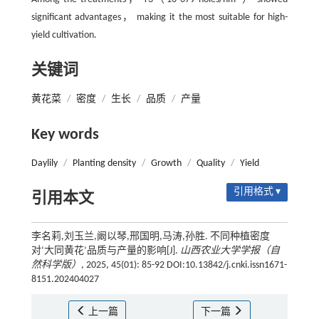
significant advantages， making it the most suitable for high-
yield cultivation.
关键词
黄花菜
/
密度
/
生长
/
品质
/
产量
Key words
Daylily
/
Planting density
/
Growth
/
Quality
/
Yield
引用格式 ▾
引用本文
李名莉,刘玉兰,阚以琴,邢国明,马涛,孙胜. 不同种植密度
对‘大同黄花’品质与产量的影响[J].
山西农业大学学报（自
然科学版）
, 2025, 45(01): 85-92 DOI:10.13842/j.cnki.issn1671-
8151.202404027
上一篇
下一篇