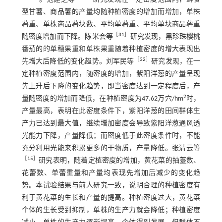
型甘薯、商品薯的产量均随种植密度的增加而增加，单株
薯重、单株商品薯块数、平均单薯重、平均单块商品薯重
［
31
］
随密度增加而下降。陈米会等
研究发现，黑珍珠樱桃
番茄的的单穗果重和单株果重随着种植密度的增大表现出
［
32
］
先增大后降低的变化趋势。刘军民等
研究发现，在一
定种植密度范围内，随密度的增加，紫阳洋葱的产量呈现
先上升后下降的变化趋势，即当密度达到一定程度后，产
2
量随密度的增加而降低，在种植密度为47.62万穴/hm
时，
产量最高，表明在此密度条件下，紫阳洋葱的田间群体生
产力已达到最大值，继续增加密度会导致紫阳洋葱通风透
光能力下降，产量降低；而密度低于此密度条件时，不能
充分利用光能来积累更多的干物质，产量降低。张清云等
［
15
］
研究表明，随着定植密度的增加，黄花菜的抽薹数、
花蕾数、单蕾重量和产量均表现先增加后减少的变化趋
势。本试验结果与前人研究一致，说明合理的种植密度有
利于黄花菜的生长和产量的提高。种植密度过大，黄花菜
个体的生长受到抑制，单株的生产力就会降低；种植密度