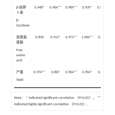
β-胡萝
0.948*
0.964**
0.989**
0.939*
0.964**
0
卜素
β-
Carotene
游离氨
0.830
0.913*
0.973**
1.000**
0.945*
基酸
Free
amino
acid
产量
0.974**
0.867
0.964**
0.904*
0.888*
0
Yield
Note：
* indicated significant correlation （
P
<0.05）， **
indicated highly significant correlation （
P
<0.01）.