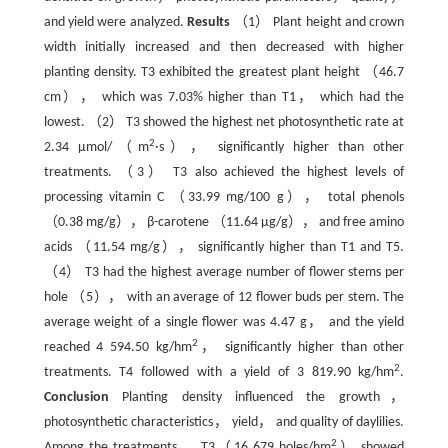
and yield were analyzed.
Results
（1） Plant height and crown
width initially increased and then decreased with higher
planting density. T3 exhibited the greatest plant height （46.7
cm）， which was 7.03% higher than T1， which had the
lowest. （2） T3 showed the highest net photosynthetic rate at
2
2.34 μmol/（m
·s）， significantly higher than other
treatments. （3） T3 also achieved the highest levels of
processing vitamin C （33.99 mg/100 g）， total phenols
（0.38 mg/g）， β-carotene （11.64 μg/g）， and free amino
acids （11.54 mg/g）， significantly higher than T1 and T5.
（4） T3 had the highest average number of flower stems per
hole （5）， with an average of 12 flower buds per stem. The
average weight of a single flower was 4.47 g， and the yield
2
reached 4 594.50 kg/hm
， significantly higher than other
2
treatments. T4 followed with a yield of 3 819.90 kg/hm
.
Conclusion
Planting density influenced the growth，
photosynthetic characteristics， yield， and quality of daylilies.
2
Among the treatments， T3（16 679 holes/hm
） showed