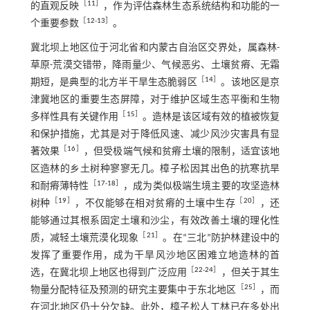
［
11
］
的直观反映
，作为评估森林生态系统结构和功能的一
［
12
-
13
］
个重要参数
。
冀北坝上地区位于河北省和内蒙古自治区交界处，属森林-
草原-荒漠交错带，降雨量少、气候恶劣、土壤贫瘠、无霜
［
14
］
期短，是典型的北方半干旱生态脆弱区
。该地区是京
津冀地区的重要生态屏障，对于维护区域生态平衡和生物
［
15
］
多样性具有关键作用
。造林是该区域有效的植被恢复
和保护措施，尤其是对于降低风速、减少风沙灾害具有显
［
16
］
著效果
，但受极端气候和贫瘠土壤的限制，适宜该地
区造林的乡土树种寥寥无几。樟子松因其出色的抗寒抗旱
［
17
-
18
］
和耐瘠薄特性
，成为类似极端生境主要的攻坚造林
［
19
］
［
20
］
树种
，不仅能够在相对贫瘠的土壤中生存
，还
能够通过其根系固定土壤和沙尘，有效改善土壤的理化性
［
21
］
质，减轻土壤荒漠化现象
。在“三北”防护林建设中的
发挥了重要作用，成为干旱风沙地区困难立地造林的首
［
22
-
24
］
选，在冀北坝上地区也得到广泛应用
，但关于其生
［
25
］
物量分配特征及预测的研究主要集中于东北地区
，而
在河北地区仍十分欠缺。此外，樟子松人工林已在多处出