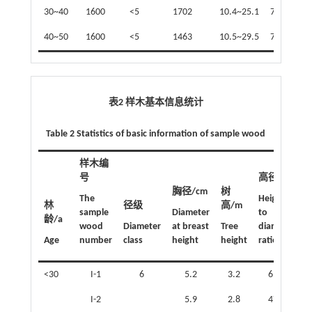
30~40
1600
<5
1702
10.4~25.1
7.5~17.0
40~50
1600
<5
1463
10.5~29.5
7.5~20.9
表2 样木基本信息统计
Table 2 Statistics of basic information of sample wood
样木编
号
高径比
胸径/cm
树
The
Height
林
径级
高/m
sample
Diameter
to
龄/a
wood
Diameter
at breast
Tree
diameter
Age
number
class
height
height
ratio
<30
I-1
6
5.2
3.2
61.5
I-2
5.9
2.8
47.5