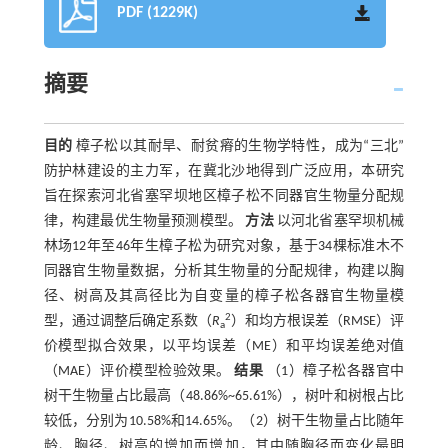
PDF (1229K)
摘要
目的
樟子松以其耐旱、耐贫瘠的生物学特性，成为“三北”
防护林建设的主力军，在冀北沙地得到广泛应用，本研究
旨在探索河北省塞罕坝地区樟子松不同器官生物量分配规
律，构建最优生物量预测模型。
方法
以河北省塞罕坝机械
林场12年至46年生樟子松为研究对象，基于34棵标准木不
同器官生物量数据，分析其生物量的分配规律，构建以胸
径、树高及其高径比为自变量的樟子松各器官生物量模
2
型，通过调整后确定系数（
R
）和均方根误差（RMSE）评
a
价模型拟合效果，以平均误差（ME）和平均误差绝对值
（MAE）评价模型检验效果。
结果
（1）樟子松各器官中
树干生物量占比最高（48.86%~65.61%），树叶和树根占比
较低，分别为10.58%和14.65%。（2）树干生物量占比随年
龄、胸径、树高的增加而增加，其中随胸径而变化最明