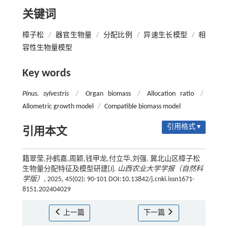
关键词
樟子松
/
器官生物量
/
分配比例
/
异速生长模型
/
相
容性生物量模型
Key words
Pinus. sylvestris
/
Organ biomass
/
Allocation ratio
/
Allometric growth model
/
Compatible biomass model
引用格式 ▾
引用本文
籍翠莹,孙鹤嘉,周颖,钱甲龙,付立华,刘强. 冀北山区樟子松
生物量分配特征及模型研建[J].
山西农业大学学报（自然科
学版）
, 2025, 45(02): 90-101 DOI:10.13842/j.cnki.issn1671-
8151.202404029
上一篇
下一篇