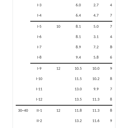
I-3
6.0
2.7
45.0
I-4
6.4
4.7
73.4
I-5
10
8.1
5.0
71.4
I-6
8.1
3.1
44.3
I-7
8.9
7.2
80.9
I-8
9.4
5.8
61.7
I-9
12
10.5
10.0
94.8
I-10
11.5
10.2
88.7
I-11
13.0
9.9
76.4
I-12
13.5
11.3
83.9
30~40
II-1
12
11.8
11.3
88.0
II-2
13.2
11.6
95.8