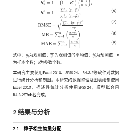
(
)
−
1
2
2
n
=
1
−
1
−
,
(
)
R
R
R
a
2
=
1
-
1
-
R
2
n
-
1
n
-
p
,
−
a
n
p
2
n
ˆ
−
∑
(
)
y
y
（6）
2
=
1
=
1
−
i
i
i
R
R
2
=
1
-
∑
i
=
1
n
y
i
-
y
i
^
2
∑
i
=
1
n
y
i
¯
-
y
i
^
2
2
¯
¯
¯
n
ˆ
−
∑
(
)
y
y
−
−
−
−
−
−
−
−
−
=
1
i
i
i
√
2
（7）
n
ˆ
−
∑
(
)
y
y
=
1
R
M
S
E
=
i
i
i
R
M
S
E
=
∑
i
=
1
n
y
i
-
y
i
^
2
n
-
p
−
n
p
(
)
ˆ
−
y
y
n
（8）
M
E
=
∑
i
i
M
E
=
∑
i
=
1
n
y
i
-
y
i
^
n
=
1
i
n
∣
∣
ˆ
−
y
y
n
（9）
M
A
E
=
∑
i
i
M
A
E
=
∑
i
=
1
n
y
i
-
y
i
^
n
∣
∣
=
1
i
n
¯
¯
¯
ˆ
式中：
y
为观测值；
y
为观测值的平均值；
y
为预测值；n
y
i
y
i
¯
y
i
^
i
i
i
为样本个数；p为参数个数。
本研究主要使用Excal 2010、SPSS 24、R4.3.2等软件对数据
进行统计分析和制图。本研究的数据整理及图表绘制使用
Excel 2010，描述性统计分析使用SPSS 24，模型拟合用
R4.3.2中nls包完成。
2 结果与分析
2.1 樟子松生物量分配