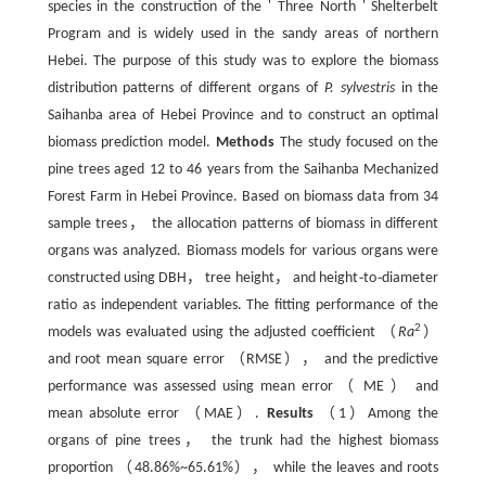
species in the construction of the ' Three North ' Shelterbelt
Program and is widely used in the sandy areas of northern
Hebei. The purpose of this study was to explore the biomass
distribution patterns of different organs of
P. sylvestris
in the
Saihanba area of Hebei Province and to construct an optimal
biomass prediction model.
Methods
The study focused on the
pine trees aged 12 to 46 years from the Saihanba Mechanized
Forest Farm in Hebei Province. Based on biomass data from 34
sample trees， the allocation patterns of biomass in different
organs was analyzed. Biomass models for various organs were
constructed using DBH， tree height， and height
⁃
to
⁃
diameter
ratio as independent variables. The fitting performance of the
2
models was evaluated using the adjusted coefficient （
Ra
）
and root mean square error （RMSE）， and the predictive
performance was assessed using mean error （ ME ） and
mean absolute error （MAE）.
Results
（1）Among the
organs of pine trees， the trunk had the highest biomass
proportion （48.86%~65.61%）， while the leaves and roots