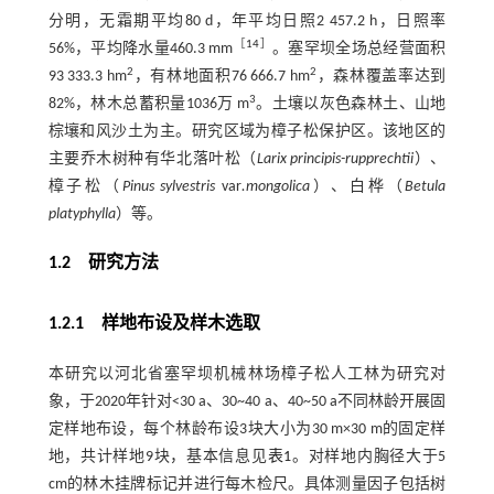
分明，无霜期平均80 d，年平均日照2 457.2 h，日照率
［
14
］
56%，平均降水量460.3 mm
。塞罕坝全场总经营面积
2
2
93 333.3 hm
，有林地面积76 666.7 hm
，森林覆盖率达到
3
82%，林木总蓄积量1036万 m
。土壤以灰色森林土、山地
棕壤和风沙土为主。研究区域为樟子松保护区。该地区的
主要乔木树种有华北落叶松（
Larix principis-rupprechtii
）、
樟子松（
Pinus sylvestris
var
.mongolica
）、白桦（
Betula
platyphylla
）等。
1.2 研究方法
1.2.1 样地布设及样木选取
本研究以河北省塞罕坝机械林场樟子松人工林为研究对
象，于2020年针对<30 a、30~40 a、40~50 a不同林龄开展固
定样地布设，每个林龄布设3块大小为30 m×30 m的固定样
地，共计样地9块，基本信息见
表1
。对样地内胸径大于5
cm的林木挂牌标记并进行每木检尺。具体测量因子包括树