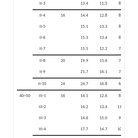
II-3
13.4
11.5
87.9
II-4
16
14.4
12.8
85.8
II-5
15.1
13.3
89.0
II-6
15.3
13.4
87.7
II-7
15.5
12.2
78.7
II-8
20
19.9
15.6
78.2
II-9
21.7
16.1
74.3
II-10
24
24.7
16.8
68.0
40~50
III-1
16
14.1
12.6
83.1
III-2
14.2
13.4
116.7
III-3
14.6
15.0
96.4
III-4
17.7
14.7
102.7