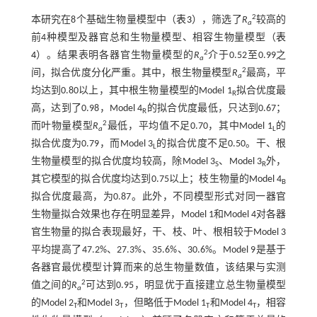
2
本研究在8个基础生物量模型中（
表3
），筛选了
R
较高的
a
前4种模型及器官总和生物量模型、相容生物量模型（
表
2
4
）。结果表明各器官生物量模型的
R
介于0.52至0.99之
a
2
间，拟合优度分化严重。其中，根生物量模型
R
最高，平
a
均达到0.80以上，其中根生物量模型的Model 1
拟合优度最
R
高，达到了0.98，Model 4
的拟合优度最低，只达到0.67；
R
2
而叶物量模型
R
最低，平均值不足0.70，其中Model 1
的
a
L
拟合优度为0.79，而Model 3
的拟合优度不足0.50。干、根
L
生物量模型的拟合优度均较高，除Model 3
、Model 3
外，
S
R
其它模型的拟合优度均达到0.75以上；枝生物量的Model 4
B
拟合优度最高，为0.87。此外，不同模型形式对同一器官
生物量拟合效果也存在明显差异，Model 1和Model 4对各器
官生物量的拟合表现最好，干、枝、叶、根相较于Model 3
平均提高了47.2%、27.3%、35.6%、30.6%。Model 9是基于
各器官最优模型计算而来的总生物量数值，该结果与实测
2
值之间的
R
可达到0.95，明显优于直接建立总生物量模型
a
的Model 2
和Model 3
，但略低于Model 1
和Model 4
，相容
T
T
T
T