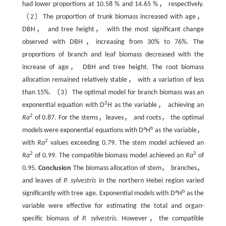
had lower proportions at 10.58 % and 14.65 %， respectively.
（2）The proportion of trunk biomass increased with age，
DBH， and tree height， with the most significant change
observed with DBH，increasing from 30% to 76%. The
proportions of branch and leaf biomass decreased with the
increase of age， DBH and tree height. The root biomass
allocation remained relatively stable， with a variation of less
than 15%. （3）The optimal model for branch biomass was an
2
exponential equation with D
H as the variable， achieving an
2
Ra
of 0.87. For the stems，leaves， and roots， the optimal
a
b
models were exponential equations with D
H
as the variable，
2
with
Ra
values exceeding 0.79. The stem model achieved an
2
2
Ra
of 0.99. The compatible biomass model achieved an
Ra
of
0.95.
Conclusion
The biomass allocation of stem， branches，
and leaves of
P. sylvestris
in the northern Hebei region varied
a
b
significantly with tree age. Exponential models with D
H
as the
variable were effective for estimating the total and organ-
specific biomass of
P. sylvestris
. However，the compatible