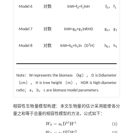
Model 6
对数
lnW=f
+f
lnH
f
， f
周
0
1
0
1
［
（2
Model 7
对数
lnW=g
+g
lnRHD
g
， g
0
1
0
1
（2
2
Model 8
对数
lnW=h
+h
ln（D
H）
h
， h
贾
0
1
0
1
［
（2
Note：
W represents the biomass （kg）， D is Ddiameter
（cm）， H is tree height （m）， HDR is high diameter
ratio； a， b， c are biomass model parameters.
相容性生物量模型构建：本文生物量的估计采用能使各分
量之和等于总量的相容性模型的方法，公式如下：
b
1
c
1
=
a
D
H
W
（1）
W
S
=
a
1
D
b
1
H
c
1
1
S
b
2
c
2
=
a
D
H
W