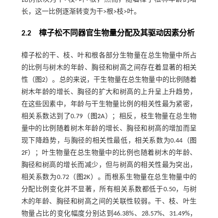
长，这一比例逐渐转变为干>根>枝>叶。
2.2 樟子松不同器官生物量分配及其驱动因素分析
樟子松的干、枝、叶和根各部分生物量在总生物量中所占
的比例与树木的年龄、胸径和树高之间存在着显著的相关
性（
图2
）。总的来说，干生物量在总生物量中的比例随着
树木年龄的增长、胸径的扩大和树高的上升呈上升趋势，
在这些因素中，年龄与干生物量比例的相关性最为紧密，
相关系数达到了0.79（
图2
A）；相反，枝生物量在总生物
量中的比例随着树木年龄的增长、胸径和树高的增加而呈
现下降趋势，与胸径的相关性最低，相关系数为0.44（
图
2
F）；叶生物量在总生物量中的比例也随着树木的年龄、
胸径和树高的增长而减少，但与树高的相关性最为突出，
相关系数为0.72（
图2
K）。而根系生物量在总生物量中的
分配比例变化并不显著，所有相关系数都低于0.50，与树
木的年龄、胸径和树高之间的关联性较弱。干、枝、叶生
物量占比的变化幅度分别达到46.38%、28.57%、31.49%，