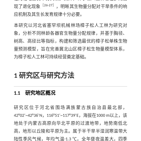
［
26
-
27
］
现了退化现象
，明晰其生物量分配对干旱条件的响
应机制及其生长发育规律十分必要。
本研究以河北省塞罕坝机械林场樟子松人工林为研究对
象，分析不同林龄各器官生物量分配规律，并基于胸径、
树高、高径比等指标，构建和筛选最优的樟子松单株生物
量预测模型，旨在完善冀北山区樟子松生物量模型体系，
为樟子松人工林可持续经营奠定基础。
1 研究区与研究方法
1.1 研究地区概况
研究区位于河北省围场满族蒙古族自治县最北部，
42°02’~42°36’N，116°51’~117°39’E，海拔在1000 m以上，该
地处于内蒙古高原向华北平原的过渡地带，地势南低北
高，地形以丘陵和平原为主。属于半干旱半湿润寒温带大
陆性季风气候，年均气温-1.3 ℃，全年昼夜温差大，四季