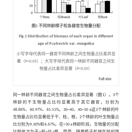
图1 不同林龄樟子松各器官生物量分配
Fig.1 Distribution of biomass of each organ in different
age of
P.sylvestris
var
. mongolica
小写字母代表同一器官不同林龄之间生物量占比差异显
著（
P
<0.05）；大写字母代表同一林龄不同器官之间生
物量占比差异显著（
P
<0.05）
Full size
同一林龄不同器官之间生物量占比差异显著（
图1
）。3个
林龄的干生物量占比均显著高于其它器官，分别为
48.86%、60.97%、65.51%。30~40、40~50 a这2个林龄的叶
生物量占比均显著低于干、枝、根，2个林龄的叶生物量占
比分别为9.30%和6.67%。在<30 a林龄阶段，生物量的分配
比例依次为干>枝>叶>根，然而，随着樟子松林年龄的增