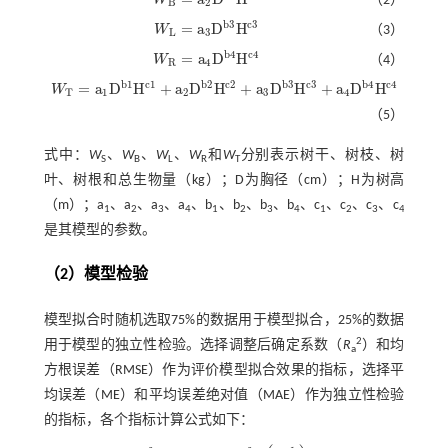
（2）
W
B
=
a
2
D
b
2
H
c
2
B
2
b
3
c
3
=
a
D
H
W
（3）
W
L
=
a
3
D
b
3
H
c
3
L
3
b
4
c
4
=
a
D
H
W
（4）
W
R
=
a
4
D
b
4
H
c
4
R
4
b
1
c
1
b
2
c
2
b
3
c
3
b
4
c
4
=
a
D
H
+
a
D
H
+
a
D
H
+
a
D
H
W
W
T
=
a
1
D
b
1
H
c
1
+
a
2
D
b
2
H
c
2
+
a
3
D
b
3
H
c
3
+
a
4
D
b
4
H
c
4
T
1
2
3
4
（5）
式中：
W
、
W
、
W
、
W
和
W
分别表示树干、树枝、树
S
B
L
R
T
叶、树根和总生物量（kg）；D为胸径（cm）；H为树高
（m）；a
、a
、a
、a
、b
、b
、b
、b
、c
、c
、c
、c
1
2
3
4
1
2
3
4
1
2
3
4
是其模型的参数。
（2）模型检验
模型拟合时随机选取75%的数据用于模型拟合，25%的数据
2
用于模型的独立性检验。选择调整后确定系数（
R
）和均
a
方根误差（RMSE）作为评价模型拟合效果的指标，选择平
均误差（ME）和平均误差绝对值（MAE）作为独立性检验
的指标，各个指标计算公式如下：