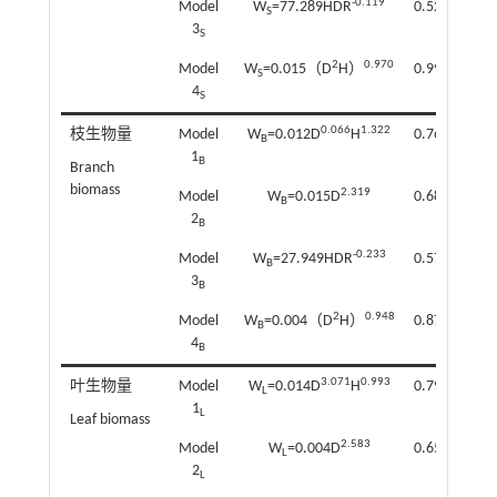
-0.119
Model
W
=77.289HDR
0.524
45.4
S
3
S
2
0.970
Model
W
=0.015（D
H）
0.996
4.2
S
4
S
0.066
1.322
枝生物量
Model
W
=0.012D
H
0.765
4.1
B
1
B
Branch
biomass
2.319
Model
W
=0.015D
0.684
5.3
B
2
B
-0.233
Model
W
=27.949HDR
0.575
10.7
B
3
B
2
0.948
Model
W
=0.004（D
H）
0.871
5.3
B
4
B
3.071
0.993
叶生物量
Model
W
=0.014D
H
0.796
4.4
L
1
L
Leaf biomass
2.583
Model
W
=0.004D
0.654
4.4
L
2
L