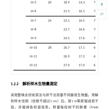
III-5
20
18.9
14.3
75.8
III-6
21.5
16.1
74.9
III-7
24
23.1
16.5
71.3
III-8
23.7
16.6
70.0
III-9
24.5
17.6
71.8
III-10
28
26.7
17.1
64.1
III-11
26.9
17.2
63.7
III-12
27.0
17.0
63.0
1.2.2 解析样木生物量测定
采用整株全挖收获法与烘干法测量不同器官生物量。将解
析样木伐倒（伐根不超过5 cm）后，按1 m等距锯成若干
段，并裁掉各轮层枝条。称量每段树干的鲜重（Fresh