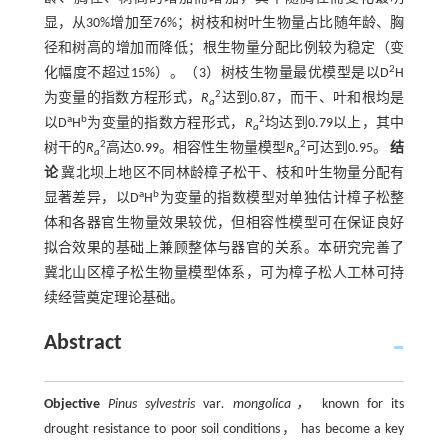
显，从30%增加至76%；树枝和树叶生物量占比随年龄、胸
径和树高的增加而降低；根生物量分配比例较为稳定（变
2
化幅度不超过15%）。（3）树枝生物量最优模型是以D
H
2
为变量的指数方程形式，
R
达到0.87，而干、叶和根均是
a
a
b
2
以D
H
为变量的指数方程形式，
R
均达到0.79以上，其中
a
2
2
树干的
R
高达0.99。相容性生物量模型
R
可达到0.95。
结
a
a
论
冀北坝上地区不同林龄樟子松干、枝和叶生物量分配有
a
b
显著差异，以D
H
为变量的指数模型对单独估计樟子松整
体和各器官生物量效果较优，但相容性模型可在保证良好
拟合效果的基础上兼顾整体与器官的关系。本研究完善了
冀北山区樟子松生物量模型体系，可为樟子松人工林可持
续经营奠定理论基础。
Abstract
Objective
Pinus sylvestris
var
. mongolica，
known for its
drought resistance to poor soil conditions， has become a key