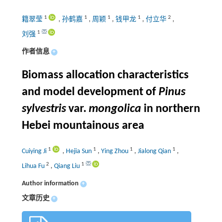
1
1
1
1
2
籍翠莹
,
孙鹤嘉
,
周颖
,
钱甲龙
,
付立华
,
1
刘强
作者信息
+
Biomass allocation characteristics
and model development of
Pinus
sylvestris
var.
mongolica
in northern
Hebei mountainous area
1
1
1
1
Cuiying Ji
,
Hejia Sun
,
Ying Zhou
,
Jialong Qian
,
2
1
Lihua Fu
,
Qiang Liu
Author information
+
文章历史
+