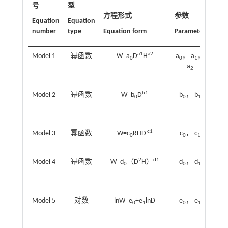
号
型
文献
方程形式
参数
Equation
Equation
Refe
number
type
Equation form
Parameter
sour
a1
a2
Model 1
幂函数
W=a
D
H
a
， a
，
刘
0
0
1
［
a
2
（2
b1
Model 2
幂函数
W=b
D
b
， b
李
0
0
1
［
（2
c1
Model 3
幂函数
W=c
RHD
c
， c
0
0
1
（2
2
d1
Model 4
幂函数
W=d
（D
H）
d
， d
董
0
0
1
［
（2
Model 5
对数
lnW=e
+e
lnD
e
， e
刘
0
1
0
1
［
（2