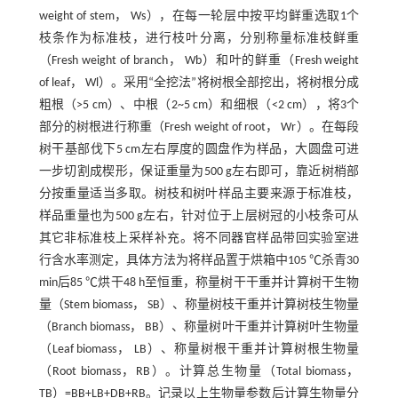
weight of stem， Ws），在每一轮层中按平均鲜重选取1个
枝条作为标准枝，进行枝叶分离，分别称量标准枝鲜重
（Fresh weight of branch， Wb）和叶的鲜重（Fresh weight
of leaf， Wl）。采用“全挖法”将树根全部挖出，将树根分成
粗根（>5 cm）、中根（2~5 cm）和细根（<2 cm），将3个
部分的树根进行称重（Fresh weight of root， Wr）。在每段
树干基部伐下5 cm左右厚度的圆盘作为样品，大圆盘可进
一步切割成楔形，保证重量为500 g左右即可，靠近树梢部
分按重量适当多取。树枝和树叶样品主要来源于标准枝，
样品重量也为500 g左右，针对位于上层树冠的小枝条可从
其它非标准枝上采样补充。将不同器官样品带回实验室进
行含水率测定，具体方法为将样品置于烘箱中105 ℃杀青30
min后85 ℃烘干48 h至恒重，称量树干干重并计算树干生物
量（Stem biomass， SB）、称量树枝干重并计算树枝生物量
（Branch biomass， BB）、称量树叶干重并计算树叶生物量
（Leaf biomass， LB）、称量树根干重并计算树根生物量
（Root biomass，RB）。计算总生物量（Total biomass，
TB）=BB+LB+DB+RB。记录以上生物量参数后计算生物量分