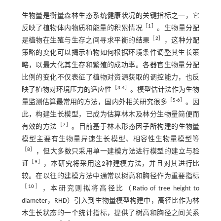
生物量是衡量森林生态系统健康状况的关键指标之一，它
［
1
］
反映了植物体内物质和能量的积累情况
。生物量分配
［
2
］
是植物在生殖与生存之间寻求平衡的结果
，这种分配
策略的变化可以揭示植物如何根据环境条件调整其生长策
略，以最大化其生存和繁殖的成功率。各器官生物量分配
比例的变化不仅表征了植物对资源获取的调控能力，也反
［
3
-
4
］
映了植物对环境压力的适应性
。模型估计法作为生物
［
5
-
6
］
量监测估算最常用的方法，国内外相关研究很多
。因
此，构建生长模型，已成为估算林木及林分生物量简便而
［
7
］
有效的方法
。目前基于林木形态因子所构建的生物量
模型主要有生物量异速生长模型、相容性生物量模型等
［
8
］
，但大多数只采用单一建模方法进行模型的建立与验
［
9
］
证
，本研究将采用这2种建模方法，并且对其进行比
较。在以往的建模方法中通常以树高和胸径作为重要指标
［
10
］
，本研究则拟将高径比（Ratio of tree height to
diameter，RHD）引入到生物量模型构建中，高径比作为林
木生长状态的一个统计指标，提供了树高和胸径之间关系