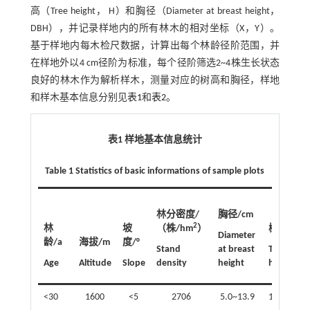
高（Tree height， H）和胸径（Diameter at breast height，
DBH），并记录样地内的所有林木的相对坐标（X，Y）。
基于样地内每木检尺数据，计算出每个林龄径阶范围，并
在样地外以4 cm径阶为标准，每个径阶筛选2~4株生长状态
良好的林木作为解析样木，测量对应的树高和胸径，样地
和样木基本信息分别见
表1
和
表2
。
表1 样地基本信息统计
Table 1 Statistics of basic informations of sample plots
林分密度/
胸径/cm
2
林
坡
（株/hm
）
树高/m
Diameter
龄/a
海拔/m
度/°
Stand
at breast
Tree
Age
Altitude
Slope
density
height
height
<30
1600
<5
2706
5.0~13.9
1.2~12.6