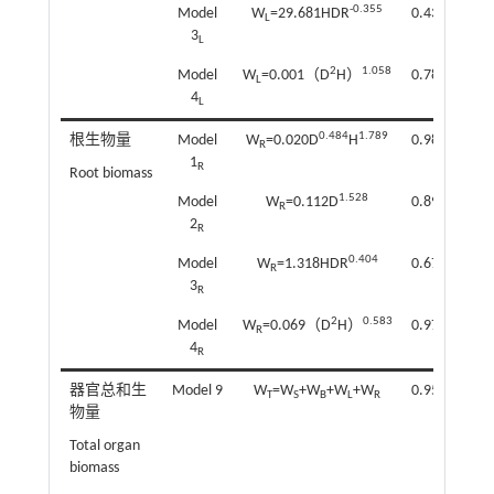
-0.355
Model
W
=29.681HDR
0.439
7.2
L
3
L
2
1.058
Model
W
=0.001（D
H）
0.789
4.4
L
4
L
0.484
1.789
根生物量
Model
W
=0.020D
H
0.983
1.1
R
1
R
Root biomass
1.528
Model
W
=0.112D
0.892
1.6
R
2
R
0.404
Model
W
=1.318HDR
0.675
5.2
R
3
R
2
0.583
Model
W
=0.069（D
H）
0.978
1.3
R
4
R
器官总和生
Model 9
W
=W
+W
+W
+W
0.950
5.3
T
S
B
L
R
物量
Total organ
biomass