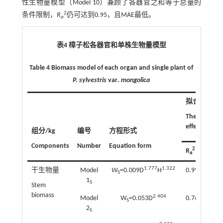
性生物量模型（Model 10）兼顾了各器官之和等于总量的
2
条件限制，
R
仍可达到0.95，且MAE最低。
a
表4 樟子松各器官和单株生物量模型
Table 4 Biomass model of each organ and single plant of
P. sylvestris
var
. mongolica
拟合效果
The fitting
effect
组分/kg
编号
方程形式
Components
Number
Equation form
2
R
RMS
a
1.777
1.322
干生物量
Model
W
=0.009D
H
0.996
4.1
S
1
S
Stem
biomass
2.404
Model
W
=0.053D
0.765
5.4
S
2
S