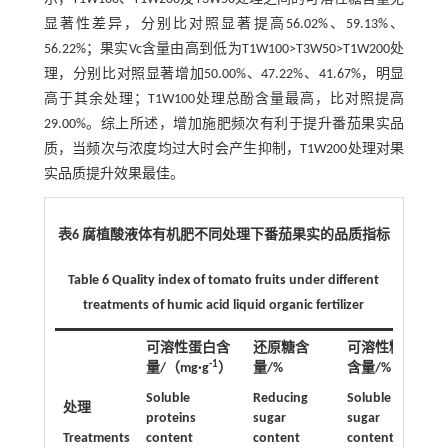
显著性差异，分别比对照显著提高56.02%、59.13%、
56.22%；果实Vc含量由高到低为T1W100>T3W50>T1W200处
理，分别比对照显著增加50.00%、47.22%、41.67%，明显
高于其余处理；T1W100处理总酚含量最高，比对照提高
29.00%。综上所述，增加施肥频次有利于提升番茄果实品
质，当频次与浓度均过大时会产生抑制，T1W200处理对果
实品质提升效果最佳。
表6 腐植酸液体有机肥不同处理下番茄果实的品质指标
Table 6 Quality index of tomato fruits under different
treatments of humic acid liquid organic fertilizer
可溶性蛋白含
还原糖含
可溶性糖
-1
量/（mg·g
）
量/%
含量/%
维
量/
Soluble
Reducing
Soluble
1
处理
）
proteins
sugar
sugar
Treatments
content
content
content
Vc 