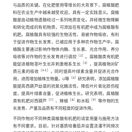
与品质的关键。在化肥使用零增长的大背景下，腐植酸肥
料在农业生产中越来越受欢迎，具有一定实践意义。腐植
酸是由动植物遗骸经过一系列地质变化，并经微生物降解
和转化而成的有机物质，可添加在有机肥中成为腐植酸有
机肥。腐植酸具有较强的生物活性，易被作物吸收，有利
于促进作物生长发育，已被应用于多种农作物生产中。腐
植酸主要通过影响作物体内酶、生长素、光合作用、养分
［
2
］
吸收等对作物的生长发育进行调控
。腐植酸类有机肥
［
3
］
能促进植物茎叶生长并刺激根系生长
，提高植物对矿
［
4
-
5
］
质元素的吸收
，同时提高叶绿素含量并促进光合作
［
6
］
用，进而增加植株生物量。Li等
研究表明，添加腐植酸
能提高西葫芦幼苗的抗氧化酶活性，降低叶片氧化损伤程
度，提高叶绿素含量，促进植株生长。研究表明，腐植酸
［
7
］
［
8
］
［
9
］
类有机肥对西葫芦
、辣椒
和水稻
等作物的生
长发育、产量及品质有不同程度的促进作用。
不同作物对不同种类腐植酸有机肥的适宜用量与施用方法
有不同要求。目前，针对基质培番茄并设置浇灌不同频次