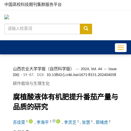
中国高校科技期刊集群服务平台
Toggle
山西农业大学学报（自然科学版）
››
2024, Vol. 44
››
Issue
(06)
: 59 -67.
DOI:
10.13842/j.cnki.issn1671-8151.202404058
耕作栽培与生理生化
腐植酸液体有机肥提升番茄产量与
品质的研究
1
1
1
1
2
苏佳雯
,
李海平
,
李灵芝
,
张慧
,
郭绪虎