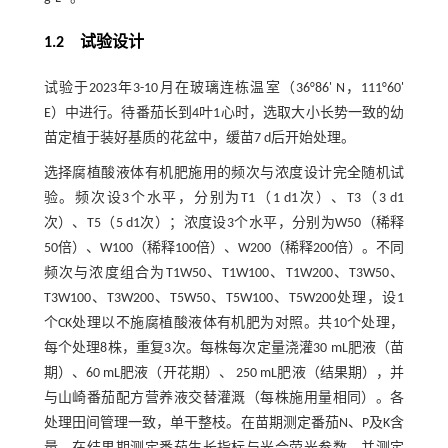
1.2 试验设计
试验于2023年3-10月在玻璃连栋温室（36°86' N，111°60'
E）中进行。待番茄长到4叶1心时，选取大小长势一致的幼
苗定植于装好基质的花盆中，缓苗7 d后开始处理。
选择腐植酸液体有机肥施用的频次与浓度设计完全随机试
验。频次设3个水平，分别为T1（1 d1次）、T3（3 d1
次）、T5（5 d1次）；浓度设3个水平，分别为W50（稀释
50倍）、W100（稀释100倍）、W200（稀释200倍）。不同
频次与浓度组合为T1W50、T1W100、T1W200、T3W50、
T3W100、T3W200、T5W50、T5W100、T5W200处理，设1
个CK处理以不施腐植酸液体有机肥为对照。共10个处理，
每个处理8株，重复3次。每株每次定量浇灌30 mL肥液（苗
期）、60 mL肥液（开花期）、 250 mL肥液（结果期），并
与山崎番茄配方营养液交替灌溉（每株施用量相同）。各
处理田间管理一致，单干整枝。在苗期测定番茄N、P及K含