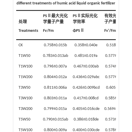
different treatments of humic acid liquid organic fertilizer
PSⅡ最大光化
PSⅡ实际光化
有效光化学量
处理
学量子产量
学效率
子产量
Treatments
Fv/Fm
ΦPSⅡ
Fv'/Fm'
CK
0.758±0.015b
0.358±0.040e
0.518±0.017c
T1W50
0.783±0.013ab
0.481±0.019a
0.577±0.041ab
T1W100
0.796±0.007a
0.467±0.030ab
0.574±0.009ab
T1W200
0.804±0.012a
0.436±0.029abc
0.577±0.006ab
T3W50
0.811±0.006a
0.426±0.009bcd
0.605±0.027a
T3W100
0.803±0.011a
0.417±0.008cd
0.585±0.014ab
T3W200
0.799±0.015a
0.405±0.016cde
0.569±0.040abc
T5W50
0.790±0.015ab
0.386±0.018de
0.573±0.015ab
T5W100
0.800±0.009a
0.400±0.030cde
0.578±0.032ab