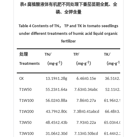
表4 腐植酸液体有机肥不同处理下番茄苗期全氮、全
磷、全钾含量
Table 4 Contents of TN， TP and TK in tomato seedlings
under different treatments of humic acid liquid organic
fertilizer
处理
TN/
TP/
TK/
-1
-1
-1
Treatments
（mg·g
）
（mg·g
）
（mg·g
）
CK
13.19±1.28g
6.46±0.15e
36.51±2.94e
T1W50
55.23±1.64a
7.63±0.34abc
52.11±2.64c
T1W100
56.02±0.88a
7.86±0.27a
61.96±2.93ab
T1W200
43.79±2.80c
7.38±0.41abcd
66.48±3.99a
T3W50
48.45±2.43b
7.93±0.22a
65.03±4.07ab
T3W100
31.06±2.30d
7.13±0.50bcd
61.44±2.28ab