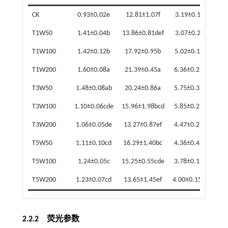
CK
0.93±0.02e
12.81±1.07f
3.19±0.13f
0.1
T1W50
1.41±0.04b
13.86±0.81def
3.07±0.24f
0.
T1W100
1.42±0.12b
17.92±0.95b
5.02±0.18c
0.
T1W200
1.60±0.08a
21.39±0.45a
6.36±0.21a
0.
T3W50
1.48±0.08ab
20.24±0.86a
5.75±0.37b
0.3
T3W100
1.10±0.06cde
15.96±1.98bcd
5.85±0.23b
0.3
T3W200
1.06±0.05de
13.27±0.87ef
4.47±0.22d
0.2
T5W50
1.11±0.10cd
16.29±1.40bc
4.36±0.43d
0.2
T5W100
1.24±0.05c
15.25±0.55cde
3.78±0.15e
0.2
T5W200
1.23±0.07cd
13.65±1.45ef
4.00±0.15de
0.2
2.2.2 荧光参数