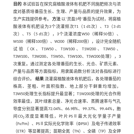
目的
本试验旨在探究腐植酸液体有机肥不同施肥频次与浓
度对基质培番茄生长、生理、产量与品质的提升效果，为
生产实践提供参考。
方法
以‘灵盈3号’番茄为试材，将腐植
酸液体有机肥设为3个浇灌频次T1（1 d1次）、T3（3 d1
次）、T5（5 d1次），3个浇灌浓度W50（稀释50倍）、
W100（稀释100倍）、W200（稀释200倍），设计完全随机
试验（CK、T1W50、T1W100、T1W200、T3W50、
T3W100、T3W200、T5W50、T5W100、T5W200处理），3
次重复。通过测定各处理番茄的生长、光合、矿质元素、
产量与品质等方面指标，用隶属函数分析法对各指标进行
综合评价。
结果
浇灌腐植酸液体有机肥后，各处理番茄的
株高、茎粗、叶面积指数、地上部分干鲜重均增加，
T3W50处理生长指标提升最显著；T1W200处理的光合作用
效率最佳，其叶绿素总量、净光合速率、蒸腾速率与气孔
导度分别显著提高72.04%、66.98%、99.37%、99.44%，胞
间CO
浓度显著降低，叶片PSⅡ最大光化学量子产量
2
（Fv/Fm）、PSⅡ实际光化学效率（ΦPSII）及电子传递效率
（ETR）等显著提高；苗期全氮（TN）、全磷（TP）及全钾