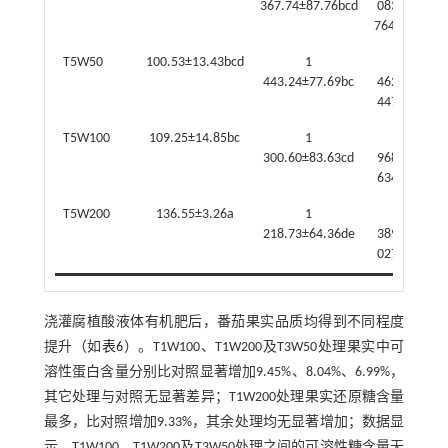
367.74±87.76bcd
083.79±2
764.53bcd
T5W50
100.53±13.43bcd
1
45
443.24±77.69bc
462.04±2
447.24bc
T5W100
109.25±14.85bc
1
40
300.60±83.63cd
968.88±2
634.30cd
T5W200
136.55±3.26a
1
38
218.73±64.36de
389.92±2
027.32de
浇灌腐植酸液体有机肥后，番茄果实品质均得到不同程度
提升（如
表6
）。T1W100、T1W200及T3W50处理果实中可
溶性蛋白含量分别比对照显著增加9.45%、8.04%、6.99%，
其它处理与对照无显著差异；T1W200处理果实还原糖含量
最多，比对照增加9.33%，其余处理均无显著增加；数据显
示，T1W100、T1W200及T3W50处理之间的可溶性糖含量无