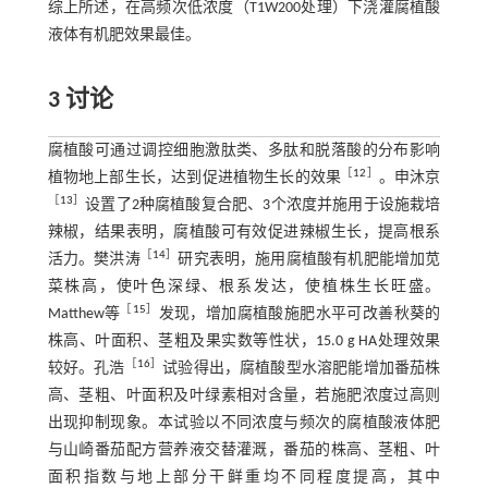
综上所述，在高频次低浓度（T1W200处理）下浇灌腐植酸
液体有机肥效果最佳。
3 讨论
腐植酸可通过调控细胞激肽类、多肽和脱落酸的分布影响
［
12
］
植物地上部生长，达到促进植物生长的效果
。申沐京
［
13
］
设置了2种腐植酸复合肥、3个浓度并施用于设施栽培
辣椒，结果表明，腐植酸可有效促进辣椒生长，提高根系
［
14
］
活力。樊洪涛
研究表明，施用腐植酸有机肥能增加苋
菜株高，使叶色深绿、根系发达，使植株生长旺盛。
［
15
］
Matthew等
发现，增加腐植酸施肥水平可改善秋葵的
株高、叶面积、茎粗及果实数等性状，15.0 g HA处理效果
［
16
］
较好。孔浩
试验得出，腐植酸型水溶肥能增加番茄株
高、茎粗、叶面积及叶绿素相对含量，若施肥浓度过高则
出现抑制现象。本试验以不同浓度与频次的腐植酸液体肥
与山崎番茄配方营养液交替灌溉，番茄的株高、茎粗、叶
面积指数与地上部分干鲜重均不同程度提高，其中