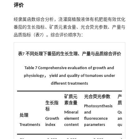
评价
经隶属函数综合分析，浇灌腐植酸液体有机肥能有效优化
番茄的生长指标、矿质元素含量、光合荧光参数、产量与
品质指标（
表7
）。综合评价顺序为：
表7 不同处理下番茄的生长生理、产量与品质综合评价
Table 7 Comprehensive evaluation of growth and
physiology， yield and quality of tomatoes under
different treatments
矿质元
光合荧光参数
产量品
生长指
素含量
质指标
Photosynthesis
标
Mineral
and
Quantity
处理
Growth
element
fluorescence
and
Treatments
index
content
parameters
quality