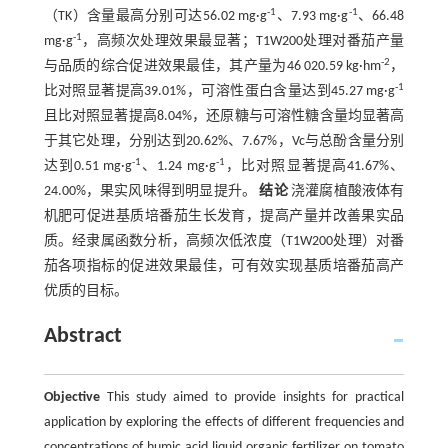
-1
-1
（TK）含量最高分别可达56.02 mg·g
、7.93 mg·g
、66.48
-1
mg·g
，高频次处理效果最显著；T1W200处理对番茄产量
-2
与品质的综合促进效果最佳，其产量为46 020.59 kg·hm
，
-1
比对照显著提高39.01%，可溶性蛋白含量达到45.27 mg·g
且比对照显著提高8.04%，还原糖与可溶性糖含量均显著高
于其它处理，分别达到20.62%、7.67%，Vc与总酚含量分别
-1
-1
达到0.51 mg·g
、1.24 mg·g
，比对照显著提高41.67%、
24.00%，果实风味得到明显提升。
结论
浇灌腐植酸液体有
机肥可促进基质培番茄生长发育，提高产量并改善果实品
质。经隶属函数分析，高频次低浓度（T1W200处理）对番
茄各项指标的促进效果最佳，可有效实现基质培番茄高产
优质的目标。
Abstract
Objective
This study aimed to provide insights for practical
application by exploring the effects of different frequencies and
concentrations of humic acid liquid organic fertilizer on tomato