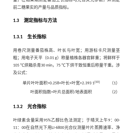
量，在结果期测定番茄生长指标与光合荧光参数，并测定
前二穗果实的产量与品质指标。
1.3 测定指标与方法
1.3.1 生长指标
用卷尺测量番茄株高、叶长与叶宽；用游标卡尺测量茎
粗；用电子天平（0.01 g）称量植株各器官鲜重；将鲜样于
105 ℃烘箱杀青30 min，75 ℃下烘干致恒重后称量干重。涉
及公式：
[
10
]
单片叶叶面积=0.258×叶长×叶宽+2.393 1
（1）
叶面积指数=叶片总面积/地表面积
（2）
1.3.2 光合指标
叶绿素含量采用95%乙醇比色法测定；于晴天上午9：00-
11：00在自然光下用LI-6800光合仪测量叶片蒸腾速率、净