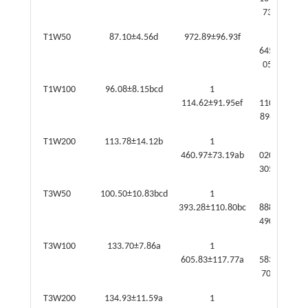
732.23f
T1W50
87.10±4.56d
972.89±96.93f
30
645.91±3
053.29f
T1W100
96.08±8.15bcd
1
35
114.62±91.95ef
110.50±2
896.52ef
T1W200
113.78±14.12b
1
46
460.97±73.19ab
020.59±2
305.54ab
T3W50
100.50±10.83bcd
1
43
393.28±110.80bc
888.44±3
490.09bc
T3W100
133.70±7.86a
1
50
605.83±117.77a
583.80±3
709.71a
T3W200
134.93±11.59a
1
43