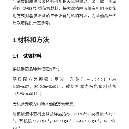
与浓度的腐植酸液体有机肥相关试验较少。鉴于此，本试
验以‘灵盈3号’番茄为材料，探索腐植酸液体有机肥不同施
用方式对基质培番茄生长发育的影响机理，为番茄高产优
质栽培提供一定参考。
1 材料和方法
1.1 试验材料
供试番茄品种为‘灵盈3号’；
基质配方为椰糠∶草炭∶珍珠岩＝5∶4∶1（pH
6.05~6.07，EC 0.56~0.60），栽培容器为棕色塑料花盆
（5.90~6.00 L）；
无机营养液为山崎番茄配方营养液；
-
腐植酸液体有机肥试验样品指标：pH 5.65，腐植酸≥80 g·L
1
-1
-1
-1
，有机质≥120 g·L
，N≥90 g·L
，P
O
≥50 g·L
，K
O≥80
2
5
2
-1
g·L
。