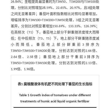
26.84%；茎粗提高最显著的为T3W50、T1W200与T1W100处
理，分别比对照增加28.59%、22.65%、20.97%，且3组处理
之间无显著差异；番茄叶面积指数相比对照均显著增加，
增幅排序为T3W100>T1W200>T3W50处理，3组之间无显著
差异，分别比对照显著增加150.69%、133.33%、126.39%；
在高频次（T1）下，番茄地上部分干鲜重随浓度增大而降
低；在中低频次（T3、T5）下，地上部分干鲜重随浓度减
小而降低。番茄地上部分鲜重前3排序为
T3W50>T3W100>T1W200处理，分别达到对照的2.66倍、
2.64倍、2.58倍；番茄地上部分干重前3排序为
T3W50>T1W200>T3W100处理，分别达到对照的2.13倍、
1.99倍、1.96倍。
表1 腐植酸液体有机肥不同处理下番茄的生长指标
Table 1 Growth index of tomatoes under different
treatments of humic acid liquid organic fertilizer