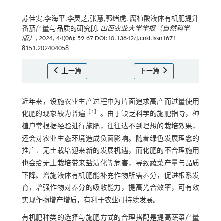
苏佳雯,李海平,李灵芝,张慧,郭绪虎. 腐植酸液体有机肥提升
番茄产量与品质的研究[J].
山西农业大学学报（自然科学
版）
, 2024, 44(06): 59-67 DOI:10.13842/j.cnki.issn1671-
8151.202404058
上一篇
下一篇
近年来，设施农业生产过程中为片面追求高产而过量使用
［
1
］
化肥的现象较为普遍
。由于缺乏科学的施肥指导，种
植户常根据经验进行施肥，往往达不到理想的栽培效果，
还会对农业生态环境造成负面影响。随着绿色发展理念的
推广，无土栽培迎来新的发展机遇，而化肥的不合理施用
也会给无土栽培带来盐渍化等危害，导致蔬菜产量与品质
下降。增施液体有机肥能补充作物所需养分，促进根系发
育，增强作物对养分的吸收能力，提高光合效率，可有效
实现作物增产增质，有利于农业可持续发展。
有机肥种类的选择与施肥方式的合理搭配是提高蔬菜产量