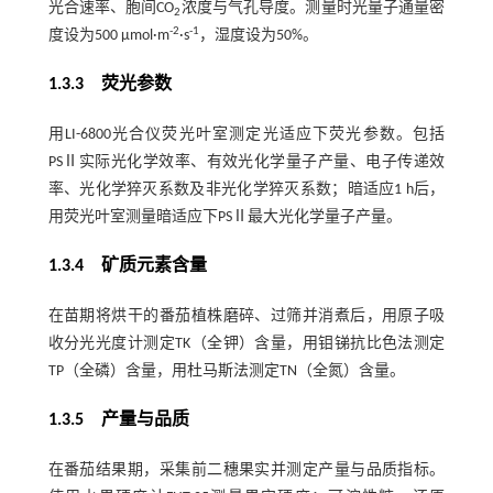
光合速率、胞间CO
浓度与气孔导度。测量时光量子通量密
2
-2
-1
度设为500 µmol·m
·s
，湿度设为50%。
1.3.3 荧光参数
用LI-6800光合仪荧光叶室测定光适应下荧光参数。包括
PSⅡ实际光化学效率、有效光化学量子产量、电子传递效
率、光化学猝灭系数及非光化学猝灭系数；暗适应1 h后，
用荧光叶室测量暗适应下PSⅡ最大光化学量子产量。
1.3.4 矿质元素含量
在苗期将烘干的番茄植株磨碎、过筛并消煮后，用原子吸
收分光光度计测定TK（全钾）含量，用钼锑抗比色法测定
TP（全磷）含量，用杜马斯法测定TN（全氮）含量。
1.3.5 产量与品质
在番茄结果期，采集前二穗果实并测定产量与品质指标。