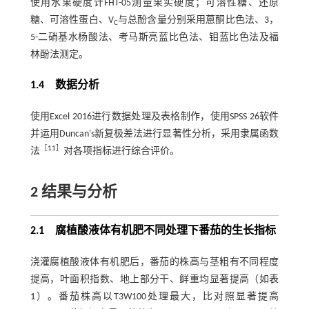
使用水果硬度计FHT-05测量果实硬度；可溶性糖、还原
糖、可溶性蛋白、V
与总酚含量分别采用蒽酮比色法、3，
C
5-二硝基水杨酸法、考马斯亮蓝比色法、钼蓝比色法及福
林酚法测定。
1.4 数据分析
使用Excel 2016进行数据处理及表格制作，使用SPSS 26软件
并运用Duncan's新复极差法进行显著性分析，采用隶属函数
［
11
］
法
对各项指标进行综合评价。
2 结果与分析
2.1 腐植酸液体有机肥不同处理下番茄的生长指标
浇灌腐植酸液体有机肥后，番茄的株高与茎粗有不同程度
提高，叶面积指数、地上部分干、鲜重均显著提高（如
表
1
）。番茄株高以T3W100处理最大，比对照显著提高