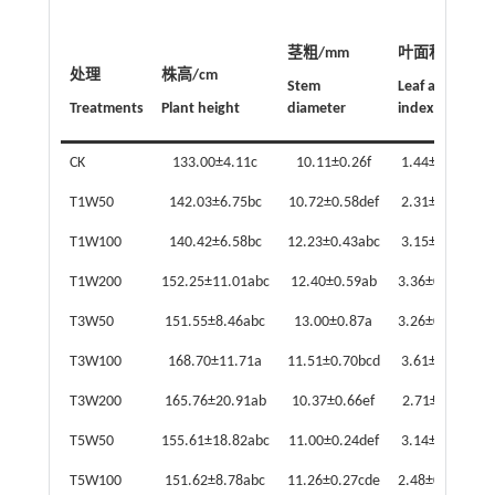
茎粗/mm
叶面积指数
处理
株高/cm
Stem
Leaf area
Treatments
Plant height
diameter
index
CK
133.00±4.11c
10.11±0.26f
1.44±0.10e
T1W50
142.03±6.75bc
10.72±0.58def
2.31±0.18d
T1W100
140.42±6.58bc
12.23±0.43abc
3.15±0.18b
T1W200
152.25±11.01abc
12.40±0.59ab
3.36±0.26ab
T3W50
151.55±8.46abc
13.00±0.87a
3.26±0.26ab
T3W100
168.70±11.71a
11.51±0.70bcd
3.61±0.24a
T3W200
165.76±20.91ab
10.37±0.66ef
2.71±0.15c
T5W50
155.61±18.82abc
11.00±0.24def
3.14±0.06b
T5W100
151.62±8.78abc
11.26±0.27cde
2.48±0.19cd