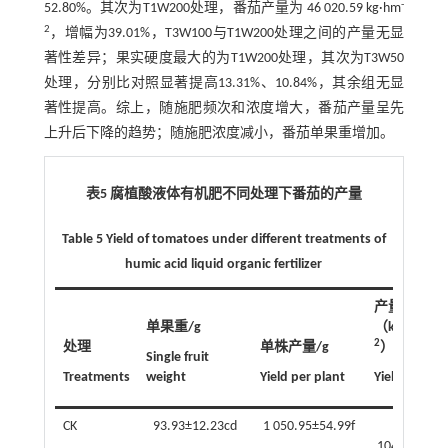
-
52.80%。其次为T1W200处理，番茄产量为 46 020.59 kg·hm
2
，增幅为39.01%，T3W100与T1W200处理之间的产量无显
著性差异；果实硬度最大的为T1W200处理，其次为T3W50
处理，分别比对照显著提高13.31%、10.84%，其余组无显
著性提高。综上，随施肥频次和浓度增大，番茄产量呈先
上升后下降的趋势；随施肥浓度减小，番茄单果重增加。
表5 腐植酸液体有机肥不同处理下番茄的产量
Table 5 Yield of tomatoes under different treatments of
humic acid liquid organic fertilizer
产量/
-
单果重/g
（kg·hm
2
处理
单株产量/g
）
Single fruit
Treatments
weight
Yield per plant
Yield
CK
93.93±12.23cd
1 050.95±54.99f
33
104.89±1