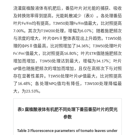
浇灌腐植酸液体有机肥后，番茄叶片对光能的捕获、吸收
及转换效率得到提高，光能耗散减少（
表3
）。各处理番茄
叶片Fv/Fm均有提高，T3W50处理Fv/Fm值最大，比对照提高
7.00%。其次为T1W200处理，增幅为6.07%；随着施肥频次
与浓度的增大，叶片ΦPSⅡ整体表现出上升趋势。T1W50处
理的ΦPSⅡ值最高，比对照增加了34.36%；T3W50处理叶片
Fv'/Fm'值最大，比对照提高16.80%；叶片ETR值随施肥频次
增加而增加，T1W50处理达到最大，增幅为34.17%；叶片
qP值也随施肥频次的增加而增加，且仅在高频次下与对照
存在显著性差异。T1W50处理叶片qP值最大，比对照提高
了16.48%；各处理NPQ值均有降低，T3W100处理降幅最
大，为23.53%。
表3 腐植酸液体有机肥不同处理下番茄番茄叶片的荧光
参数
Table 3 Fluorescence parameters of tomato leaves under