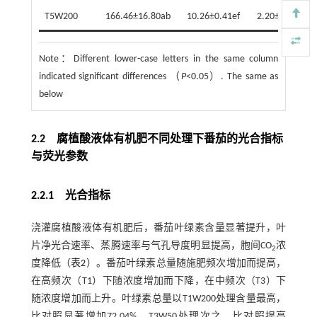
T5W200
166.46±16.80ab
10.26±0.41ef
2.20±0.20d
Note：
Different lower-case letters in the same column
indicated significant differences （
P
<0.05）. The same as
below
2.2 腐植酸液体有机肥不同处理下番茄的光合指标
与荧光参数
2.2.1 光合指标
浇灌腐植酸液体有机肥后，番茄叶绿素含量显著提升，叶
片净光合速率、蒸腾速率与气孔导度明显提高，胞间CO
浓
2
度降低（
表2
）。番茄叶绿素总量随施肥频次增加而提高，
在高频次（T1）下随浓度增加而下降，在中频次（T3）下
随浓度增加而上升。叶绿素总量以T1W200处理含量最高，
比对照显著增加72.04%，T3W50处理次之，比对照提高