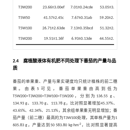
T3W200
23.66±3.00ef
7.01±0.24cde
53.05±3.24c
T5W50
41.57±2.45c
7.67±0.31ab
59.20±2.46b
T5W100
26.71±2.63de
7.13±0.35bcd
51.32±2.15c
T5W200
19.51±1.36f
6.93±0.13de
44.55±2.44d
2.4 腐植酸液体有机肥不同处理下番茄的产量与品
质
番茄的单果重、产量与果实硬度均只统计植株的前二穗
果。由
表5
可见，番茄单果重由高到低为
T5W200>T3W200>T3W100>T1W200，分别为136.55 g、
134.93 g、133.70 g、113.78 g，比对照显著增加45.37%、
43.65%、42.34%、21.13%，其余组单果重无明显增加；番
茄产量（前二穗）最高的为T3W100处理，其单株产量为1
-2
605.83 g，产量达到50 583.80 kg·hm
，比对照显著提高