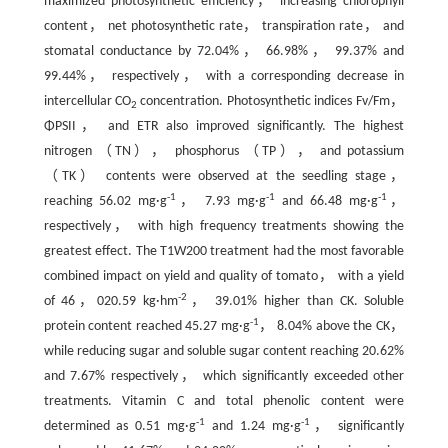
maximized photosynthetic efficiency， increasing chlorophyll
content， net photosynthetic rate， transpiration rate， and
stomatal conductance by 72.04%， 66.98%， 99.37% and
99.44%， respectively， with a corresponding decrease in
intercellular CO
concentration. Photosynthetic indices Fv/Fm，
2
ΦPSII， and ETR also improved significantly. The highest
nitrogen （TN）， phosphorus （TP）， and potassium
（TK） contents were observed at the seedling stage，
-1
-1
-1
reaching 56.02 mg·g
， 7.93 mg·g
and 66.48 mg·g
，
respectively， with high frequency treatments showing the
greatest effect. The T1W200 treatment had the most favorable
combined impact on yield and quality of tomato， with a yield
-2
of 46，020.59 kg·hm
， 39.01% higher than CK. Soluble
-1
protein content reached 45.27 mg·g
， 8.04% above the CK，
while reducing sugar and soluble sugar content reaching 20.62%
and 7.67% respectively， which significantly exceeded other
treatments. Vitamin C and total phenolic content were
-1
-1
determined as 0.51 mg·g
and 1.24 mg·g
， significantly