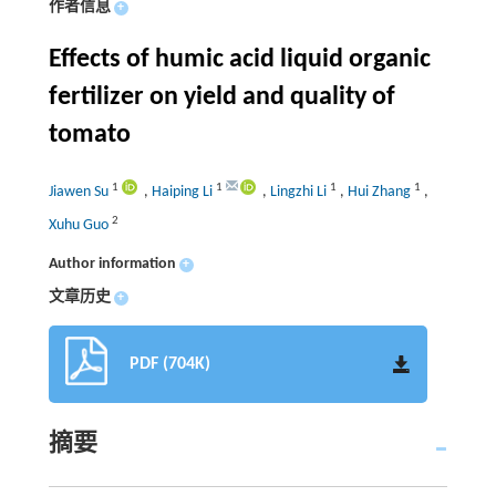
作者信息
+
Effects of humic acid liquid organic
fertilizer on yield and quality of
tomato
1
1
1
1
Jiawen Su
,
Haiping Li
,
Lingzhi Li
,
Hui Zhang
,
2
Xuhu Guo
Author information
+
文章历史
+
PDF (704K)
摘要