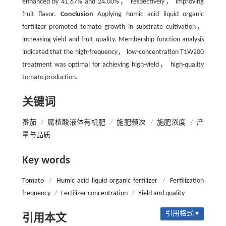
enhanced by 41.67% and 24.00%， respectively， improving
fruit flavor.
Conclusion
Applying humic acid liquid organic
fertilizer promoted tomato growth in substrate cultivation，
increasing yield and fruit quality. Membership function analysis
indicated that the high-frequency， low-concentration T1W200
treatment was optimal for achieving high-yield， high-quality
tomato production.
关键词
番茄
/
腐植酸液体有机肥
/
施肥频次
/
施肥浓度
/
产
量与品质
Key words
Tomato
/
Humic acid liquid organic fertilizer
/
Fertilization
frequency
/
Fertilizer concentration
/
Yield and quality
引用格式 ▾
引用本文