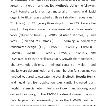
growth， yield， and quality.
Methods
Using the 'Lingying
No.3' tomato variety as test material， humic acid liquid
organic fertilizer was applied at three irrigation frequencies：
T1（daily）， T3（every three days）， and T5（every five
days）. Irrigation concentrations were set at three levels：
W50（diluted 50 times）， W100（diluted 100 times）， and
W200（diluted 200 times）， forming a completely
randomized design（CK， T1W50， T1W100， T1W200，
T3W50， T3W100， T3W200， T5W50， T5W100， and
T5W200）with three replicates each. Growth characteristics，
photosynthetic efficiency， mineral content， yield， and
quality were determined， and a membership function analysis
method was used to evaluate the overall effects.
Results
Humic
acid liquid fertilizer application significantly increased plant
height， stem diameter， leaf area index， and above-ground
dry and fresh weight. The T3W50 treatment showed the most
notable growth improvements， while the T1W200 treatment