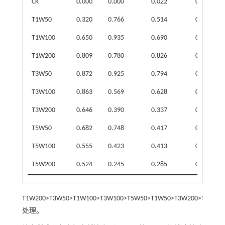
CK
0.000
0.000
0.022
0.033
T1W50
0.320
0.766
0.514
0.374
T1W100
0.650
0.935
0.690
0.626
T1W200
0.809
0.780
0.826
0.859
T3W50
0.872
0.925
0.794
0.652
T3W100
0.863
0.569
0.628
0.586
T3W200
0.646
0.390
0.337
0.416
T5W50
0.682
0.748
0.417
0.502
T5W100
0.555
0.423
0.413
0.315
T5W200
0.524
0.245
0.285
0.290
T1W200>T3W50>T1W100>T3W100>T5W50>T1W50>T3W200>T5W100
处理。