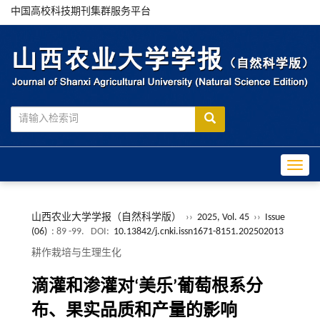
中国高校科技期刊集群服务平台
Toggle
山西农业大学学报（自然科学版）
››
2025, Vol. 45
››
Issue
(06)
: 89 -99.
DOI:
10.13842/j.cnki.issn1671-8151.202502013
耕作栽培与生理生化
滴灌和渗灌对‘美乐’葡萄根系分
布、果实品质和产量的影响