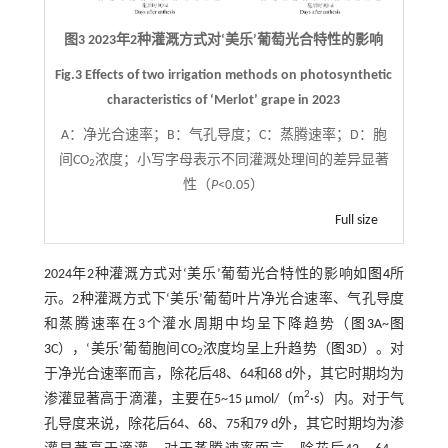
图3 2023年2种灌溉方式对‘美乐’葡萄光合特性的影响
Fig.3 Effects of two irrigation methods on photosynthetic
characteristics of ‘Merlot’ grape in 2023
A：净光合速率；B：气孔导度；C：蒸腾速率；D：胞
间CO
浓度；小写字母表示不同灌溉处理间的差异显著
2
性（
P
<0.05）
Full size
2024年2种灌溉方式对‘美乐’葡萄光合特性的影响如
图4
所
示。2种灌溉方式下‘美乐’葡萄叶片净光合速率、气孔导度
和蒸腾速率在3个灌水周期中均呈下降趋势（
图3
A~
图
3
C），‘美乐’葡萄胞间CO
浓度均呈上升趋势（
图3
D）。对
2
于净光合速率而言，除花后48、64和68 d外，其它时期均为
2
渗灌显著高于滴灌，主要在5~15 μmol/（m
·s）内。对于气
孔导度来说，除花后64、68、75和79 d外，其它时期均为渗