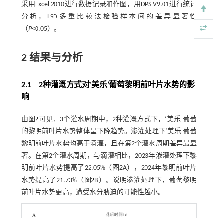
采用Excel 2010进行数据记录和作图，用DPS V9.01进行统计
分析，LSD多重比较法检验样本间的差异显著性
（
P
<0.05）。
2 结果与分析
2.1 2种灌溉方式对‘美乐’葡萄黎明前叶片水势的影
响
由
图2
可见，3个灌水周期中，2种灌溉方式下，‘美乐’葡萄
的黎明前叶片水势整体呈下降趋势。渗灌处理下‘美乐’葡萄
黎明前叶片水势均高于滴灌，且在第2个灌水周期差异最显
著。在第2个灌水周期，与滴灌相比，2023年渗灌处理下黎
明前叶片水势提高了22.05%（
图2
A），2024年黎明前叶片
水势提高了21.73%（
图2
B）。说明渗灌处理下，葡萄黎明
前叶片水势更高，遭受水分胁迫的可能性越小。