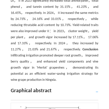
DI， II in 2023 significantly increased total anthocyanin，total
phenol， and tannin content by 31.15%， 41.23%， and
16.45%， respectively. In 2024， II increased the same metrics
by 24.73%， 24.16% and 33.01%， respectively， while
reducing titratable acid content by 10.73%. Yield-related traits
were also improved under II： in 2023， cluster weight， yield
per plant， and growth vigor increased by 17.11%， 17.06%
and 17.33%， respectively. In 2024， they increased by
11.27%， 21.03% and 21.67%， respectively.
Conclusion
Infiltrating irrigation promoted deeper root growth， improved
berry quality， and enhanced yield components and vine
growth vigor in 'Merlot' grapevines， demonstrating its
potential as an efficient water-saving irrigation strategy for
wine grape production in Ningxia.
Graphical abstract