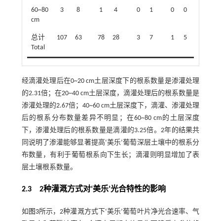
60~80
3
8
1
4
0
1
0
0
4
cm
总计
107
63
78
28
3
7
1
5
189
1
Total
经滴灌处理后在0~20 cm土层深度下的根系数量是渗灌处理
的2.31倍；在20~40 cm土层深度，滴灌处理后的根系数量是
渗灌处理的2.67倍；40~60 cm土层深度下，滴灌、渗灌处理
后的根系分布数量差异不明显；在60~80 cm的土层深度
下，渗灌处理后的根系数量是滴灌的3.25倍。2年的结果共
同说明了渗灌能够显著提高‘美乐’葡萄深层土壤中的根系分
布数量，有利于葡萄根系向下生长；滴灌则明显增加了表
层土壤根系数量。
2.3 2种灌溉方式对‘美乐’光合特性的影响
如
图3
所示，2种灌溉方式下‘美乐’葡萄叶片净光合速率、气