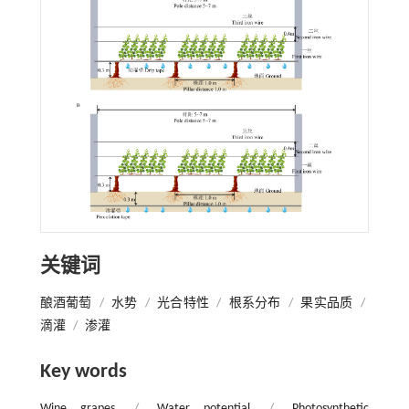
关键词
酿酒葡萄
/
水势
/
光合特性
/
根系分布
/
果实品质
/
滴灌
/
渗灌
Key words
Wine grapes
/
Water potential
/
Photosynthetic