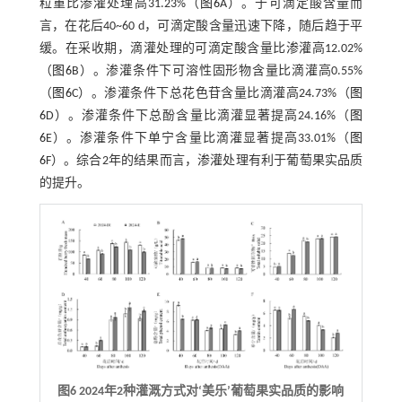
粒重比渗灌处理高31.23%（
图6
A）。于可滴定酸含量而
言，在花后40~60 d，可滴定酸含量迅速下降，随后趋于平
缓。在采收期，滴灌处理的可滴定酸含量比渗灌高12.02%
（
图6
B）。渗灌条件下可溶性固形物含量比滴灌高0.55%
（
图6
C）。渗灌条件下总花色苷含量比滴灌高24.73%（
图
6
D）。渗灌条件下总酚含量比滴灌显著提高24.16%（
图
6
E）。渗灌条件下单宁含量比滴灌显著提高33.01%（
图
6
F）。综合2年的结果而言，渗灌处理有利于葡萄果实品质
的提升。
图6 2024年2种灌溉方式对‘美乐’葡萄果实品质的影响