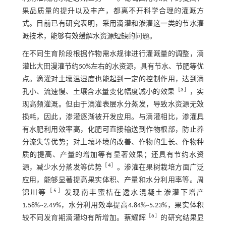
果品质量的提升以及丰产，都离不开科学合理的灌溉方
式。目前已有研究表明，采用滴灌和渗灌这一类的节水灌
溉技术，能够有效缓解水资源短缺的问题。
在不同生育阶段根据作物需水规律进行灌溉量的调整，滴
灌比大田漫灌节约50%左右的水资源，具有节水、节肥等优
点。滴灌对土壤温湿度也能起到一定的控制作用，达到滴
［
3
］
孔小、流速慢、土壤含水量变化幅度减小的效果
，实
现高频灌溉。但由于滴灌表层水分蒸发，导致水资源无效
损耗，因此，渗灌逐渐被开发应用。与滴灌相比，渗灌具
有水肥利用效率高，化肥可直接输送到作物根部，防止养
分流失等优势；对土壤环境的改善、作物的生长、作物种
质的提高、产量的增加等有显著效果；还具有节约水资
［
4
］
源，减少水分蒸发等优势
。渗灌在果树栽培方面广泛
应用，能够显著提高果实体积、产量和水分利用率等。周
［
5
］
锦川等
发现南丰蜜桔在透水混凝土渗灌下增产
1.58%~2.49%，水分利用效率提高4.84%~5.23%，果实体积
［
6
］
较不同发育期滴灌均有所增加。蔡耀辉
的研究结果显