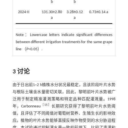
b
b
2024-II
131.30±2.80
3.28±0.12
0.73±0.14 a
a
a
Note：
Lowercase letters indicate significant differences
between different irrigation treatments for the same grape
line （
P
<0.05）.
3 讨论
由于日出前1~2 h植株水分状况最稳定，且该阶段叶片水势
与根际土壤含水量密切关联，因此，黎明前叶片水势被广
泛用于制定精准灌溉策略和特定品种匹配灌溉量。1998
［
15
］
年，Carbonneau
长期研究获得了黎明前叶片水势阈
值，且评估了不同阈值对葡萄树营养、生殖生长的影响效
应。植物的叶片水势能够直接反映作物受到的水分胁迫程
度。本试验通过控制灌水量一致的前提下，比较了滴灌和