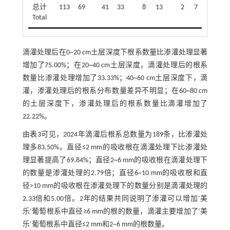
总计
113
69
41
33
8
13
2
7
164
Total
滴灌处理后在0~20 cm土层深度下根系数量比渗灌处理显著
增加了75.00%；在20~40 cm土层深度，滴灌处理后的根系
数量比渗灌处理增加了33.33%；40~60 cm土层深度下，滴
灌，渗灌处理后的根系分布数量差异不明显；在60~80 cm
的土层深度下，渗灌处理后的根系数量比滴灌增加了
22.22%。
由
表3
可见，2024年滴灌后根系总数量为189条，比渗灌处
理多83.50%。直径≤2 mm的吸收根在滴灌处理下比渗灌处
理显著提高了69.84%；直径2~6 mm的吸收根在滴灌处理下
的数量是渗灌处理的2.79倍；直径6~10 mm的吸收根和直
径>10 mm的吸收根在渗灌处理下的数量分别是滴灌处理的
2.33倍和5.00倍。2年的结果共同说明了渗灌可以增加‘美
乐’葡萄根系中直径≥6 mm的根的数量，滴灌主要增加了‘美
乐’葡萄根系中直径≤2 mm和2~6 mm的根数量。