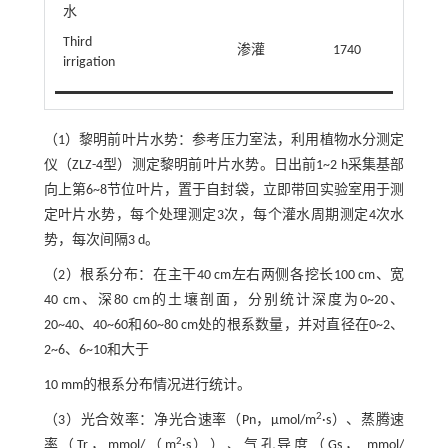
水
Third
渗灌
1740
irrigation
（1）黎明前叶片水势：参考压力室法，利用植物水分测定
仪（ZLZ-4型）测定黎明前叶片水势。日出前1~2 h采集基部
向上第6~8节位叶片，置于自封袋，立即带回实验室用于测
定叶片水势，每个处理测定3次，每个灌水周期测定4次水
势，每次间隔3 d。
（2）根系分布：在主干40 cm左右两侧各挖长100 cm、宽
40 cm、深80 cm的土壤剖面，分别统计深度为0~20、
20~40、40~60和60~80 cm处的根系数量，并对直径在0~2、
2~6、6~10和大于
10 mm的根系分布情况进行统计。
2
（3）光合效率：净光合速率（Pn，μmol/m
·s）、蒸腾速
2
率（Tr，mmol/（m
·s））、气孔导度（Gs， mmol/