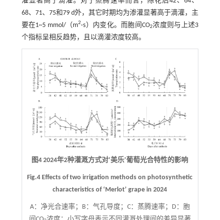
灌显著高于滴灌。对于蒸腾速率而言，除花后42、64、
68、71、75和79 d外，其它时期均为渗灌显著高于滴灌，主
2
要在1~5 mmol/（m
·s）内变化。而胞间CO
浓度则与上述3
2
个指标呈相反趋势，且以滴灌浓度较高。
图4 2024年2种灌溉方式对‘美乐’葡萄光合特性的影响
Fig.4 Effects of two irrigation methods on photosynthetic
characteristics of ‘Merlot’ grape in 2024
A：净光合速率；B：气孔导度；C：蒸腾速率；D：胞
间CO
浓度；小写字母表示不同灌溉处理间的差异显著