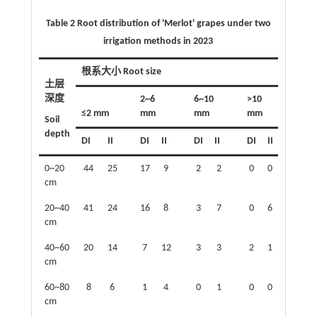
Table 2 Root distribution of 'Merlot' grapes under two
irrigation methods in 2023
根系大小 Root size
土层
总计
深度
2~6
6~10
>10
Total
≤2 mm
mm
mm
mm
Soil
depth
DI
II
DI
II
DI
II
DI
II
DI
I
0~20
44
25
17
9
2
2
0
0
63
cm
20~40
41
24
16
8
3
7
0
6
60
cm
40~60
20
14
7
12
3
3
2
1
32
cm
60~80
8
6
1
4
0
1
0
0
9
cm