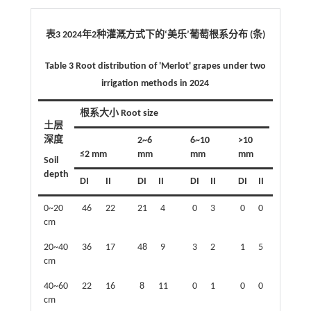
表3 2024年2种灌溉方式下的‘美乐’葡萄根系分布 (条)
Table 3 Root distribution of 'Merlot' grapes under two
irrigation methods in 2024
根系大小 Root size
土层
总计
深度
2~6
6~10
>10
Total
≤2 mm
mm
mm
mm
Soil
depth
DI
II
DI
II
DI
II
DI
II
DI
II
0~20
46
22
21
4
0
3
0
0
67
cm
20~40
36
17
48
9
3
2
1
5
88
cm
40~60
22
16
8
11
0
1
0
0
30
cm