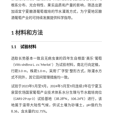
根系分布、光合特性、果实品质和产量的影响，筛选出更
加适宜宁夏酿酒葡萄栽培的节水灌溉方式，为宁夏地区酿
酒葡萄产业的可持续发展提供科学指导。
1 材料和方法
1.1 试验材料
选取长势基本一致且无病虫害的四年生自根苗‘美乐’葡萄
（
Vitis vinifera
L.
cv
.‘Merlot’）为试验材料，南北行向定植，
行距3.0 m，株距1.0 m，采用‘厂字型’整形方式，除灌水方
式不同外，其它田间管理措施均一致。
试验于2023年5月至9月，2024年5月至9月连续2年在宁夏玉
泉营农场国家葡萄产业技术体系水分生理与节水栽培岗位
（CARS-29-zp-3）试验基地（38.28°N，106.24°E）进行，该
地属于温带大陆性气候，供试土壤为砂壤土，pH值约为
8.36，含水量约32.75%。