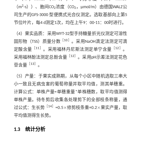
2
（m
·s））、胞间CO
浓度（CO
，μmol/m）由德国WALZ公
2
2
司生产的GFS-3000 型便携式光合仪测定。选取基部向上第5
节位叶片，每4 d测定1次，均在上午9：00-11：00时进行。
（4）果实品质：采用WYT-32型手持糖量折光仪测定可溶性
［
10
］
固形物（TSS）质量分数
。采用NaOH滴定法测定可滴
［
11
］
［
12
］
定酸含量
。采用福林丹尼斯法测定单宁含量
。
［
12
］
采用福林酚法测定总酚含量
。采用pH示差法测定花色
［
13
］
苷含量
。
（5）产量：于果实成熟期，从每个小区中随机选取三串大
小一致且无病虫害的葡萄称量并取平均值，测其单穗重。
计算公式：单株产量=单穗重量*单株穗数，取平均值测得
单株产量。待冬剪后收集各处理剪下的全部枝条称量，通
×
×
［
14
］
过公式：生长势
=0.5
修剪枝条重+0.2
果实产量，取
×
×
平均值测得生长势。
1.3 统计分析