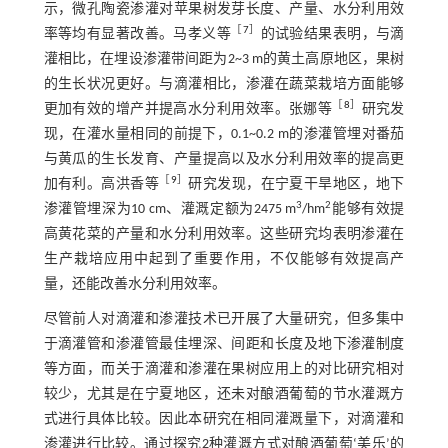
示，微孔陶瓷渗灌对苹果树发芽长度、产量、水分利用效
［
7
］
率等均有显著改善。马孝义等
的试验结果表明，与滴
灌相比，在埋设渗灌带间距为2~3 m的黄土高原地区，果树
的生长状况更好。与滴灌相比，渗灌在蔬菜栽培方面能够
［
8
］
更加有效的增产并提高水分利用效率。张娜等
研究发
现，在灌水量相同的前提下，0.1~0.2 m的渗灌管埋对番茄
与黄瓜的生长发育、产量提高以及水分利用效率的提高更
［
9
］
加有利。高洪香等
研究发现，在宁夏干旱地区，地下
3
2
渗灌管埋深为10 cm、灌溉定额为2475 m
/hm
能够有效提
高黄花菜的产量和水分利用效率。这些研究均表明渗灌在
生产栽培应用中起到了重要作用，不仅能够有效提高产
量，还能改善水分利用效率。
尽管前人对滴灌和渗灌技术已开展了大量研究，但多集中
于滴灌管和渗灌管最佳埋深、间距和长度及地下渗灌制度
等方面，而关于滴灌和渗灌在果树应用上的对比研究相对
较少，尤其是在宁夏地区，还未对酿酒葡萄的节水灌溉方
式进行具体比较。因此本研究在相同灌溉量下，对滴灌和
渗灌进行比较。通过探究2种灌溉方式对酿酒葡萄‘美乐’的