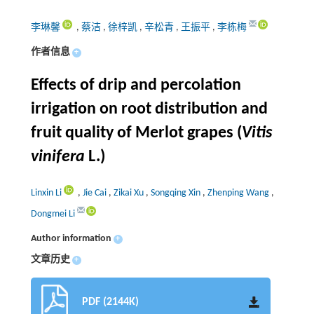
李琳馨
,
蔡洁
,
徐梓凯
,
辛松青
,
王振平
,
李栋梅
作者信息
+
Effects of drip and percolation
irrigation on root distribution and
fruit quality of Merlot grapes (
Vitis
vinifera
L.)
Linxin Li
,
Jie Cai
,
Zikai Xu
,
Songqing Xin
,
Zhenping Wang
,
Dongmei Li
Author information
+
文章历史
+
PDF (2144K)