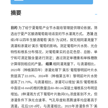
摘要
目的
为了给宁夏葡萄产业节水栽培管理提供理论依据，筛
选出宁夏产区酿酒葡萄栽培适宜的节水灌溉方式。
方法
连
续2年以四年生酿酒葡萄‘美乐’为试材，探究相同灌溉量下
滴灌和渗灌对‘美乐’葡萄的影响。测定葡萄叶片水势、光合
特性和根系分布情况，对葡萄果实的总花色苷、总酚、单
宁和可滴定酸含量进行测定；通过测定单穗重和单株穗数
计算得到相应的产量。
结果
相同灌溉量下，与滴灌相比，
2023年（种植第四年）渗灌处理下‘美乐’葡萄黎明前叶片水
势提高了22.05%，2024年（种植第五年）黎明前叶片水势
提高了21.73%。与滴灌相比，渗灌可以增加‘美乐’葡萄根系
中直径≥6 mm的根的数量且60~80 cm深层土壤根系分布明显
增加。2种灌溉方式下葡萄叶片胞间CO
浓度差别不大，但
2
渗灌条件下净光合速率、气孔导度和蒸腾速率均显著高于
滴灌。花后120 d时，与滴灌相比，2023年渗灌条件下‘美