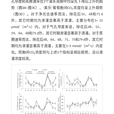
孔导度和蒸腾速率在3个灌水周期中均呈先下降后上升的趋
势（
图3
A~
图3
C），‘美乐’葡萄胞间CO
浓度均呈上升趋势
2
（
图3
D）。对于净光合速率而言，除花后55、68和71 d
外，其它时期均为渗灌显著高于滴灌，主要分布在5~ 15
2
μmol/（m
·s）内。对于气孔导度来说，除花后48、52、
59、64、68和75 d外，其它时期渗灌显著高于滴灌。对于蒸
腾速率而言，除花后48、64、68、71、75和79 d外，其它时
2
期均为渗灌显著高于滴灌，主要在1~5 mmol/（m
·s）内变
化。而胞间CO
浓度则与上述3个指标呈相反趋势，且以滴
2
灌浓度较高。