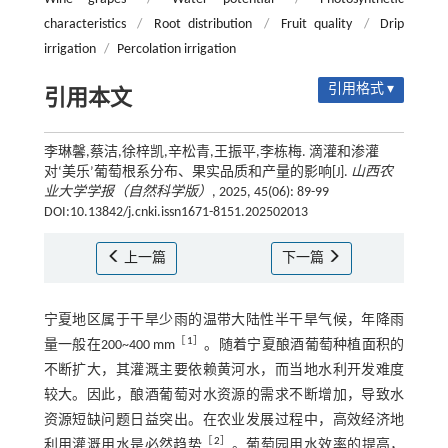
characteristics
/
Root distribution
/
Fruit quality
/
Drip
irrigation
/
Percolation irrigation
引用格式 ▾
引用本文
李琳馨,蔡洁,徐梓凯,辛松青,王振平,李栋梅. 滴灌和渗灌
对‘美乐’葡萄根系分布、果实品质和产量的影响[J].
山西农
业大学学报（自然科学版）
, 2025, 45(06): 89-99
DOI:10.13842/j.cnki.issn1671-8151.202502013
上一篇
下一篇
宁夏地区属于干旱少雨的温带大陆性半干旱气候，年降雨
［
1
］
量一般在200~400 mm
。随着宁夏酿酒葡萄种植面积的
不断扩大，其灌溉主要依赖黄河水，而当地水利开发难度
较大。因此，酿酒葡萄对水资源的需求不断增加，导致水
资源短缺问题日益突出。在农业发展过程中，高效经济地
［
2
］
利用灌溉用水是必然趋势
。葡萄园用水效率的提高，