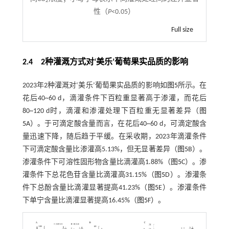
2
性（
P
<0.05）
Full size
2.4 2种灌溉方式对‘美乐’葡萄果实品质的影响
2023年2种灌溉对‘美乐’葡萄果实品质的影响如
图5
所示。在
花后40~60 d，滴灌条件下百粒重显著高于渗灌，而花后
80~120 d时，滴灌和渗灌处理下百粒重无显著差异（
图
5
A）。于可滴定酸含量而言，在花后40~60 d，可滴定酸含
量迅速下降，随后趋于平缓。在采收期，2023年滴灌条件
下可滴定酸含量比渗灌高5.13%，但无显著差异（
图5
B）。
渗灌条件下可溶性固形物含量比滴灌高1.88%（
图5
C）。渗
灌条件下总花色苷含量比滴灌高31.15%（
图5
D）。渗灌条
件下总酚含量比滴灌显著提高41.23%（
图5
E）。渗灌条件
下单宁含量比滴灌显著提高16.45%（
图5
F）。