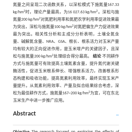
氮量之间呈现二次函数关系，以深松模式下施氮量167.33
2
2
kg/hm
时，理论产量最高，为16 027.63 kg/hm
。深松与施
2
氮量200 kg/hm
对氮肥利用率和氮肥农学利用率促进效果最
2
为突出，深松与施氮量100 kg/hm
对氮肥偏生产力促进效果
最为突出。相关性分析和主成分分析表明，土壤全氮含
量、碱解氮含量、NRA、GSA、根长、根系活力对玉米产量
均有较大的正向促进作用，是玉米增产的关键因子，且深
2
松与施氮量200 kg/hm
处理综合得分最高。
结论
不同耕作
方式与施氮量可有效提高土壤氮素含量，提升氮代谢关键
酶活性，促进玉米根系伸长、增强根系活力，改善根系形
态构建和吸收功能，提高氮素利用效率，最终实现玉米产
量提升。从氮素利用效率、产量及拟合结果综合考虑，深
2
松为最佳耕作方式，施氮量167~200 kg/hm
为宜，可在东北
玉米生产中进一步推广应用。
Abstract
Objective
The research focused on exploring the effects of