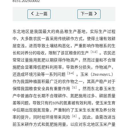
8151.202503002
上一篇
下一篇
东北地区是我国最大的商品粮生产基地，实际生产过程
中，大多数农民一直采用传统耕作方式，使得土壤有效耕
层变浅，进而导致土壤结构恶化，严重影响作物根系的生
［
1
-
2
］
长和对养分的吸收，限制了该区粮食的生产
。农民还
常常过量施用氮肥以期获得作物高产，然而过量和不合理
施肥会显著降低肥料利用率，导致养分损失，作物减产，
［
3
-
4
］
还造成环境污染等一系列问题
。玉米（
Zea mays
L.）
作为我国种植面积最广泛的农作物之一，其高产稳产对于
［
5
］
保障我国粮食安全具有重要作用
。然而东北春玉米生
产中普遍存在长期不合理耕作、氮肥施用过多、耕层质量
差等问题，导致只有约10%的氮素被有效利用，使玉米生育
中后期出现脱氮现象，严重制约了玉米生长发育及养分效
［
6
］
率的提升，同时给环境带来风险
。因此，亟需改进当
前玉米耕作方式和氮肥施用量，以应对东北地区玉米产量