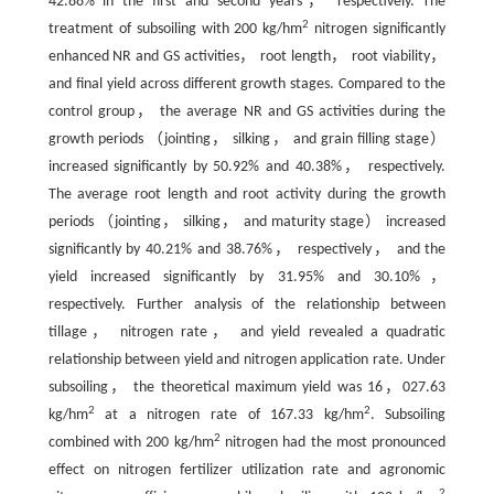
42.88% in the first and second years， respectively. The
2
treatment of subsoiling with 200 kg/hm
nitrogen significantly
enhanced NR and GS activities， root length， root viability，
and final yield across different growth stages. Compared to the
control group， the average NR and GS activities during the
growth periods （jointing， silking， and grain filling stage）
increased significantly by 50.92% and 40.38%， respectively.
The average root length and root activity during the growth
periods （jointing， silking， and maturity stage） increased
significantly by 40.21% and 38.76%， respectively， and the
yield increased significantly by 31.95% and 30.10%，
respectively. Further analysis of the relationship between
tillage， nitrogen rate， and yield revealed a quadratic
relationship between yield and nitrogen application rate. Under
subsoiling， the theoretical maximum yield was 16，027.63
2
2
kg/hm
at a nitrogen rate of 167.33 kg/hm
. Subsoiling
2
combined with 200 kg/hm
nitrogen had the most pronounced
effect on nitrogen fertilizer utilization rate and agronomic
2