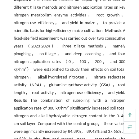
different tillage methods and nitrogen application rates on key
nitrogen metabolism enzyme activities， root growth，
nitrogen use efficiency， and yield in maize， to provide a
scientific basis for high-efficiency maize cultivation.
Methods
A
fixed-site field experiment was carried out over two consecutive
years （2023-2024）. Three tillage methods， namely
ploughing， no-tillage， and deep loosening， and four
nitrogen application rates （0， 100， 200， and 300
2
kg/hm
） were established to study their effects on soil total
nitrogen， alkali-hydrolyzed nitrogen， nitrate reductase
activity （NRA）， glutamine synthase activity（GSA）， root
length， root activity， nitrogen use efficiency， and yield.
Results
The combination of subsoiling with a nitrogen
2
application rate of 300 kg/hm
significantly increased soil total
nitrogen and alkali-hydrolysable nitrogen content in the 0~40
cm soil layer. Compared with the control group， these values
were significantly increased by 84.89%， 89.43% and 37.66%，