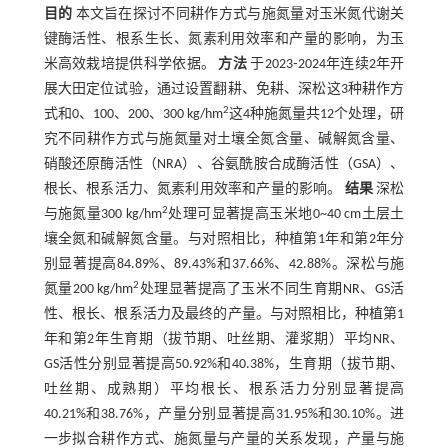
目的
本文旨在探讨不同耕作方式与施氮量对玉米氮代谢关
键酶活性、根系生长、氮素利用效率和产量的影响，为玉
米高效栽培提供科学依据。
方法
于2023⁃2024年连续2年开
展大田定位试验，通过设置翻耕、免耕、深松这3种耕作方
2
式和0、100、200、300 kg/hm
这4种施氮量共12个处理，研
究不同耕作方式与施氮量对土壤全氮含量、碱解氮含量、
硝酸还原酶活性（NRA）、谷氨酰胺合成酶活性（GSA）、
根长、根系活力、氮素利用效率和产量的影响。
结果
深松
2
与施氮量300 kg/hm
处理可显著提高玉米地0~40 cm土层土
壤全氮和碱解氮含量。与对照相比，种植第1年和第2年分
别显著提高84.89%、89.43%和37.66%、42.88%。深松与施
2
氮量200 kg/hm
处理显著提高了玉米不同生育期NR、GS活
性、根长、根系活力及最终的产量。与对照相比，种植第1
年和第2年生育期（拔节期、吐丝期、灌浆期）平均NR、
GS活性分别显著提高50.92%和40.38%，生育期（拔节期、
吐丝期、成熟期）平均根长、根系活力分别显著提高
40.21%和38.76%，产量分别显著提高31.95%和30.10%。进
一步拟合耕作方式、施氮量与产量的关系发现，产量与施