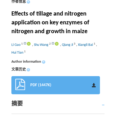
作者信息
+
Effects of tillage and nitrogen
application on key enzymes of
nitrogen and growth in maize
1
2
3
1
Li Gao
,
Shu Wang
,
Qiang Ji
,
Xiangli Bai
,
1
Hui Tian
Author information
+
文章历史
+
PDF (1447K)
摘要