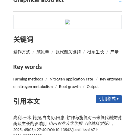
Graphical abstract
关键词
耕作方式
/
施氮量
/
氮代谢关键酶
/
根系生长
/
产量
Key words
Farming methods
/
Nitrogen application rate
/
Key enzymes
of nitrogen metabolism
/
Root growth
/
Output
引用格式 ▾
引用本文
高利,王术,籍强,白向历,田惠. 耕作与施氮对玉米氮代谢关键
酶及生长的影响[J].
山西农业大学学报（自然科学版）
,
2025, 45(05): 27-40 DOI:10.13842/j.cnki.issn1671-