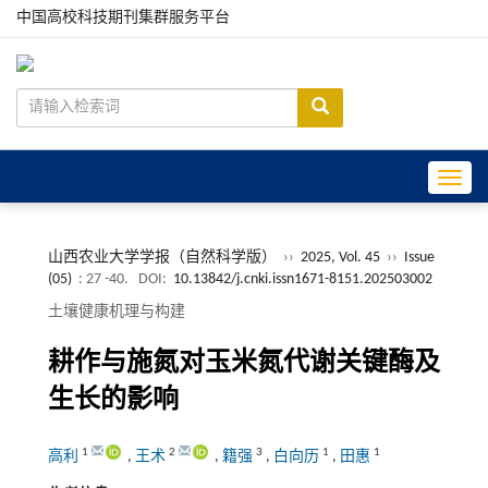
中国高校科技期刊集群服务平台
Toggle
山西农业大学学报（自然科学版）
››
2025, Vol. 45
››
Issue
(05)
: 27 -40.
DOI:
10.13842/j.cnki.issn1671-8151.202503002
土壤健康机理与构建
耕作与施氮对玉米氮代谢关键酶及
生长的影响
1
2
3
1
1
高利
,
王术
,
籍强
,
白向历
,
田惠