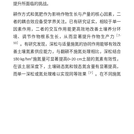
提升所面临的挑战。
耕作方式和氮肥作为影响作物生长与产量的核心因素，二
者的耦合效应备受学界关注。已有研究证实，相较于单一
因素作用，二者的交互作用能更高效地改善土壤养分环
［
7
-
境、调节作物根系生长，从而显著提升作物生产力
10
］
。有研究发现，深松与适量施氮的协同作用能够有效改
善土壤氮素供应能力，与翻耕不施氮处理相比，深松结合
180 kg/hm²施氮量可显著提高0~20 cm土层的氮素有效性，
在该土层深度下，土壤硝态氮和铵态氮含量有显著提高，
［
7
］
而单一深松或氮处理难以实现同等效果
。在不同施氮
水平下，深松施氮二者交互作用对酶活性的调控效应更为
显著。施氮量为0 kg/hm²和120 kg/hm²时，深松结合低氮可
使氮代谢关键酶活性峰值提前至开花期，且峰值活性较单
［
8
］
一深松处理有显著提高
。深松结合60 kg/hm²施氮量可
显著提升团棵期至成熟期作物的根系活力和根长，较单一
深松处理根系活力提高16%，较单一施氮处理根长增加
［
9
］
2
23%
。还有研究发现，深松与施氮量240 kg/hm
能显著