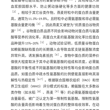
葡聚糖等功能性成分的重要杂粮作物
，具有降低人体
血浆胆固醇水平、防止粥动脉硬化等多方面的健康功效
［
2
］
。相较于其它谷类作物，燕麦籽粒中的蛋白质含量更
高，通常为11.3%~19.8%，且籽粒中必需氨基酸和非必需氨
［
3
］
基酸含量更均衡
，因此燕麦又被誉为“优质蛋白谷物资
［
4
］
源”
。谷物蛋白质品质不同会影响动物对蛋白质与氨基
酸等营养的消化率，高蛋白大麦的氨基酸消化率比低蛋白
［
5
］
品种提升15%~20%
，动物试验证明，低质量谷物蛋白
如赖氨酸缺陷蛋白的长期摄入会导致血浆支链氨基酸浓度
［
6
］
异常升高，诱发胰岛素抵抗
。食物中蛋白质的营养价
值很大程度取决于其中必需氨基酸的组成和浓度，必需氨
基酸的平衡性或不同氨基酸的理化特性等均会影响蛋白质
品质，如蛋白质中疏水性氨基酸的比例便能直接影响其溶
［
6
-
7
］
解性与热稳定性
。根据联合国粮农组织（FAO）和世
界卫生组织（WHO）评分模式的标准，赖氨酸在大多数谷
［
8
］
［
9
］
类作物（如水稻
、燕麦
等）的必需氨基酸组成中
含量最低，被广泛认定为第一限制性氨基酸。限制性氨基
酸的含量高低影响着生物对蛋白质的整体吸收效率，在动