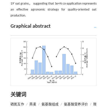
19' oat grains， suggesting that Se+N co-application represents
an effective agronomic strategy for quality-oriented oat
production.
Graphical abstract
关键词
硒氮互作
/
燕麦
/
氨基酸组成
/
氨基酸营养评价
/
限