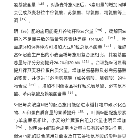
［
18
］
氨基酸含量
，对燕麦补施N肥后，N素用量的增加同样
会促成燕麦籽粒中谷氨酸、苏氨酸、缬氨酸、精氨酸等上
［
19
］
调
。
［
20
］
硒（Se）肥的施用能提升谷物籽粒Se含量
，缓解因Se
［
21
］
摄入不足而导致的微量营养素缺乏症（MNDs）
。叶
［
22
］
面施Se和Se拌种均可增加大豆籽粒总氨基酸量
，灌施
富Se沼液生产出的小麦面粉与施用复合肥相比，其氨基酸
［
23
］
总量与评分分别提升26.2%和20.6%
。合理施Se可显著
提升裸燕麦籽粒蛋白质含量，增加总氨基酸及必需氨基酸
的积累，并促进非必需氨基酸（如谷氨酸、脯氨酸）的生
［
24
］
物合成
，增加不同燕麦品种籽粒总氨基酸、必需氨基
［
9
］
酸、苯丙氨酸及赖氨酸含量
。
Se肥与高浓度N肥的配合施用能促进水稻籽粒中碳水化合
［
25
］
物、Se和蛋白质含量的显著提升
，叶面Se肥配施尿素
与单施尿素相比，小麦的贮藏蛋白组分含量也明显增加
［
26
］
，说明Se+N肥联合施用也对蛋白质有较好促进作用，
但Se+N肥的联合施用对燕麦及其它谷物氨基酸的影响鲜见