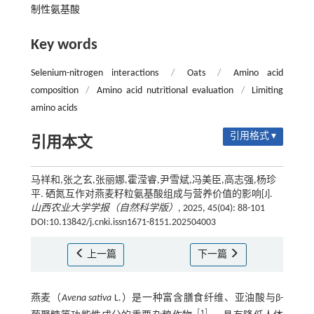
制性氨基酸
Key words
Selenium-nitrogen interactions
/
Oats
/
Amino acid
composition
/
Amino acid nutritional evaluation
/
Limiting
amino acids
引用格式 ▾
引用本文
马祥和,张之玄,张丽娜,霍滢睿,尹雪斌,冯美臣,高志强,杨珍
平. 硒氮互作对燕麦籽粒氨基酸组成与营养价值的影响[J].
山西农业大学学报（自然科学版）
, 2025, 45(04): 88-101
DOI:10.13842/j.cnki.issn1671-8151.202504003
上一篇
下一篇
燕麦（
Avena sativa
L.）是一种富含膳食纤维、亚油酸与β-
［
1
］