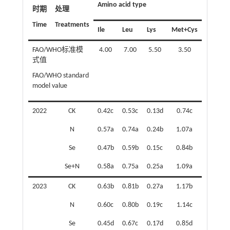
Amino acid type
时期
处理
Time
Treatments
Ile
Leu
Lys
Met+Cys
Phe+Ty
FAO/WHO标准模
4.00
7.00
5.50
3.50
6.00
式值
FAO/WHO standard
model value
2022
CK
0.42c
0.53c
0.13d
0.74c
1.38d
N
0.57a
0.74a
0.24b
1.07a
1.59b
Se
0.47b
0.59b
0.15c
0.84b
1.49c
Se+N
0.58a
0.75a
0.25a
1.09a
1.64a
2023
CK
0.63b
0.81b
0.27a
1.17b
1.83d
N
0.60c
0.80b
0.19c
1.14c
2.24a
Se
0.45d
0.67c
0.17d
0.85d
1.98c