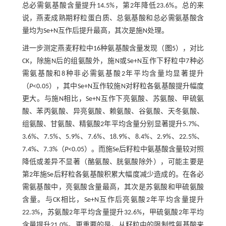
总必需氨基酸含量提升14.5%，第2年降低23.6%。总的来
说，燕麦成熟期籽粒蛋白质、总氨基酸和总必需氨基酸含
量均为Se+N互作后提升最高，其次是施N处理。
进一步测定燕麦籽粒中16种氨基酸含量发现（
图5
），对比
CK，除施N后的组氨酸外，施N或Se+N互作下籽粒中7种必
需氨基酸和8种非必需氨基酸2年平均含量均显著提升
（
P
<0.05），其中Se+N互作较施N对籽粒各氨基酸提升幅度
更大。与施N相比，Se+N互作下亮氨酸、苏氨酸、甲硫氨
酸、苯丙氨酸、异亮氨酸、赖氨酸、谷氨酸、天冬氨酸、
组氨酸、甘氨酸、精氨酸2年平均含量分别显著提升5.7%、
3.6%、7.5%、5.9%、7.6%、18.9%、8.4%、2.9%、22.5%、
7.4%、7.3%（
P
<0.05）。而施Se后籽粒中氨基酸含量较对照
降低或差异不显著（酪氨酸、胱氨酸除外），可能主要是
第2年施Se后籽粒各氨基酸积累大幅度减少造成的。在各必
需氨基酸中，亮氨酸含量最高，其次是苏氨酸和甲硫氨酸
含量。与CK相比，Se+N互作后亮氨酸2年平均含量提升
22.3%，苏氨酸2年平均含量提升32.6%，甲硫氨酸2年平均
含量提升21.0%。更重要的是，从籽粒中的限制性氨基酸来