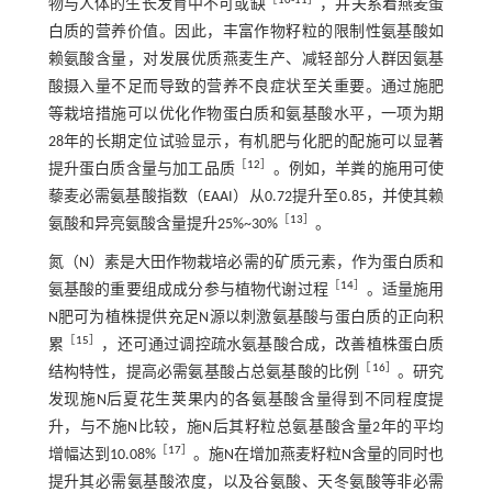
［
10
-
11
］
物与人体的生长发育中不可或缺
，并关系着燕麦蛋
白质的营养价值。因此，丰富作物籽粒的限制性氨基酸如
赖氨酸含量，对发展优质燕麦生产、减轻部分人群因氨基
酸摄入量不足而导致的营养不良症状至关重要。通过施肥
等栽培措施可以优化作物蛋白质和氨基酸水平，一项为期
28年的长期定位试验显示，有机肥与化肥的配施可以显著
［
12
］
提升蛋白质含量与加工品质
。例如，羊粪的施用可使
藜麦必需氨基酸指数（EAAI）从0.72提升至0.85，并使其赖
［
13
］
氨酸和异亮氨酸含量提升25%~30%
。
氮（N）素是大田作物栽培必需的矿质元素，作为蛋白质和
［
14
］
氨基酸的重要组成成分参与植物代谢过程
。适量施用
N肥可为植株提供充足N源以刺激氨基酸与蛋白质的正向积
［
15
］
累
，还可通过调控疏水氨基酸合成，改善植株蛋白质
［
16
］
结构特性，提高必需氨基酸占总氨基酸的比例
。研究
发现施N后夏花生荚果内的各氨基酸含量得到不同程度提
升，与不施N比较，施N后其籽粒总氨基酸含量2年的平均
［
17
］
增幅达到10.08%
。施N在增加燕麦籽粒N含量的同时也
提升其必需氨基酸浓度，以及谷氨酸、天冬氨酸等非必需