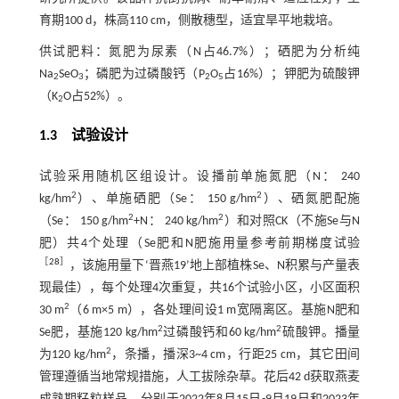
育期100 d，株高110 cm，侧散穗型，适宜旱平地栽培。
供试肥料：氮肥为尿素（N占46.7%）；硒肥为分析纯
Na
SeO
；磷肥为过磷酸钙（P
O
占16%）；钾肥为硫酸钾
2
3
2
5
（K
O占52%）。
2
1.3 试验设计
试验采用随机区组设计。设播前单施氮肥（N： 240
2
2
kg/hm
）、单施硒肥（Se： 150 g/hm
）、硒氮肥配施
2
2
（Se： 150 g/hm
+N： 240 kg/hm
）和对照CK（不施Se与N
肥）共4个处理（Se肥和N肥施用量参考前期梯度试验
［
28
］
，该施用量下‘晋燕19’地上部植株Se、N积累与产量表
现最佳），每个处理4次重复，共16个试验小区，小区面积
2
30 m
（6 m×5 m），各处理间设1 m宽隔离区。基施N肥和
2
2
Se肥，基施120 kg/hm
过磷酸钙和60 kg/hm
硫酸钾。播量
2
为120 kg/hm
，条播，播深3~4 cm，行距25 cm，其它田间
管理遵循当地常规措施，人工拔除杂草。花后42 d获取燕麦