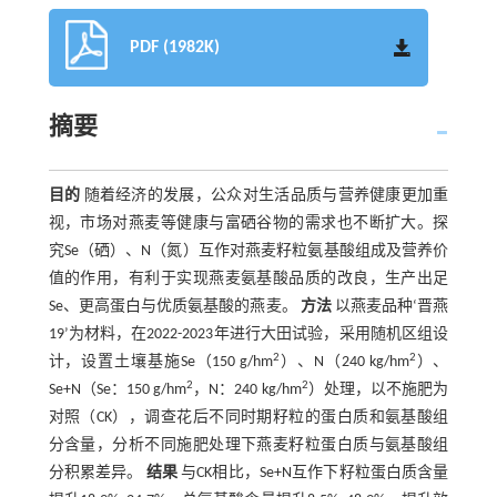
PDF (1982K)
摘要
目的
随着经济的发展，公众对生活品质与营养健康更加重
视，市场对燕麦等健康与富硒谷物的需求也不断扩大。探
究Se（硒）、N（氮）互作对燕麦籽粒氨基酸组成及营养价
值的作用，有利于实现燕麦氨基酸品质的改良，生产出足
Se、更高蛋白与优质氨基酸的燕麦。
方法
以燕麦品种‘晋燕
19’为材料，在2022-2023年进行大田试验，采用随机区组设
2
2
计，设置土壤基施Se（150 g/hm
）、N（240 kg/hm
）、
2
2
Se+N（Se：150 g/hm
，N：240 kg/hm
）处理，以不施肥为
对照（CK），调查花后不同时期籽粒的蛋白质和氨基酸组
分含量，分析不同施肥处理下燕麦籽粒蛋白质与氨基酸组
分积累差异。
结果
与CK相比，Se+N互作下籽粒蛋白质含量