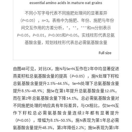
essential amino acids in mature oat grains
不同小写字母代表不同施肥处理间的显著差异
（
P
<0.05），n=3。表格中为施肥、年份、施肥与年份
间交互作用的方差分析，*，**，***和ns分别表示
P
<0.05，
P
<0.01，
P
<0.001和
P
>0.05。实线柱形代表总氨
基酸含量，短划线柱形代表总必需氨基酸含量
Full size
由
图4
B可见，对比CK，施N与Se+N互作在2年中均显著促进
燕麦籽粒总氨基酸含量的提高（
P
<0.05），施N处理下籽粒
总氨基酸含量提升2.5%~44.5%，Se+N处理下总氨基酸含量
提升8.5%~48.9%；施Se在第1年提升总氨基酸含量12.0%，
而在第2年总氨基酸含量下降14.1%。总必需氨基酸含量对
不同施肥处理的响应具有年际差异，与CK相比，仅Se+N互
作下籽粒总必需氨基酸含量连续2年都有显著提升
（
P
<0.05），增幅为8.1%~50.5%。施N表现为第1年总必需
氨基酸含量提升48.3%，第2年降低2.2%；施Se表现为第1年