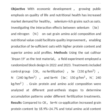
Objective
With economic development，growing public
emphasis on quality of life and nutritional health has increased
market demand for healthy， selenium-rich grains such as oats.
Investigating the interaction effects between selenium （Se）
and nitrogen （N） on oat grain amino acid composition and
nutritional value could facilitate quality improvement，enabling
production of Se-sufficient oats with higher protein content and
superior amino acid profiles.
Methods
Using the oat cultivar
‘Jinyan 19’ as the test material， a field experiment employed a
randomized block design in 2022 and 2023. Treatments included
2
control group （CK， no fertilization）， Se （150 g/hm
），
2
2
N （240 kg/hm
）， and Se+N （Se：150 g/hm
，N：240
2
kg/hm
）. Grain protein and amino acid composition were
analyzed at different post-anthesis stages to determine
accumulation patterns under different fertilization treatments.
Results
Compared to CK，Se+N co-application increased grain
protein content by 18.9%~24.7% and total amino acid content