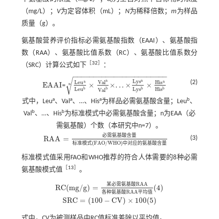
0
（mg/L）；
V
为定容体积（mL）；
N
为稀释倍数；
m
为样品
质量（g）。
氨基酸营养评价指标必需氨基酸指数（EAAI）、氨基酸指
数（RAA）、氨基酸比值系数（RC）、氨基酸比值系数分
［
32
］
（SRC）计算公式如下
：
−
−
−
−
−
−
−
−
−
−
−
−
−
−
−
−
−
−
−
−
−
−
−
√
a
L
y
s
a
(2)
a
a
V
a
l
L
e
u
H
i
s
E
A
A
I
×
×
.
.
.
×
×
n
=
E
A
A
I
L
e
u
a
L
e
u
b
×
V
a
l
a
V
a
l
b
×
.
.
.
×
L
y
s
a
L
y
s
b
×
H
i
s
a
H
i
s
b
n
b
b
b
b
L
e
u
L
y
s
H
i
s
V
a
l
a
a
a
b
式中，Leu
、Val
、…、His
为样品必需氨基酸含量；Leu
、
b
b
Val
、…、His
为标准模式中必需氨基酸含量；n为EAA（必
需氨基酸）个数（本研究中n=7）。
必
需
氨
基
酸
含
量
R
A
A
=
(3)
R
A
A
=
必需
氨基
酸含
量
标准
模式
F
A
O
/
W
H
O
中对
应的
氨基
酸含
(
F
A
O
/
W
H
O
)
标
准
模
式
中
对
应
的
氨
基
酸
含
量
标准模式值采用FAO和WHO推荐的符合人体需要的8种必需
［
13
］
氨基酸模式值
。
R
A
A
某
必
需
氨
基
酸
R
C
(
m
g
/
g
)
=
(
4
)
(
4
)
R
C
(
m
g
/
g
)
=
某必
需氨
基酸
R
A
A
各种
氨基
酸
R
A
A
平均
值
R
A
A
各
种
氨
基
酸
平
均
值
S
R
C
=
(
100
−
C
V
)
×
100
(
5
)
S
R
C
=
100
-
C
V
×
100
(
5
)
式中，CV为被测样品中RC值标准差除以平均值。