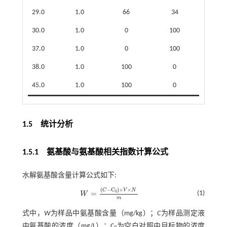
29.0
1.0
66
34
30.0
1.0
0
100
37.0
1.0
0
100
38.0
1.0
100
0
45.0
1.0
100
0
1.5 统计分析
1.5.1 氨基酸与氨基酸相关指数计算公式
水解氨基酸含量计算公式如下:
(
−
C
)
×
×
C
V
N
0
=
(1)
W
W
=
C
-
C
0
×
V
×
N
m
m
式中，
W
为样品中氨基酸含量（mg/kg）；
C
为样品测定液
中氨基酸的浓度（mg/L）；C
为空白对照中目标物的浓度