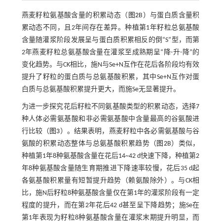
燕麦籽粒氨基酸含量的积累动态（
图2
B）与蛋白质含量积
累动态不同，且2年间存在差异。种植第1年籽粒总氨基酸
含量随灌浆阶段发展呈与蛋白质积累相反的倒“S”型，而第
2年燕麦籽粒总氨基酸含量在灌浆至成熟期呈“降-升-降”的
变化趋势。与CK相比，施N与Se+N互作在花后各阶段均有效
提升了籽粒的蛋白质与总氨基酸积累，其中Se+N互作对蛋
白质与总氨基酸积累提升更大，而施Se无显著提升。
为进一步探究花后籽粒不同氨基酸类型的积累动态，选择7
种人体必需氨基酸和非必需氨基酸中含量最高的谷氨酸进
行比较（
图3
）。结果表明，燕麦籽粒中各必需氨基酸与谷
氨酸的积累动态整体与总氨基酸积累趋势（
图2
B）类似，
种植第1年8种氨基酸含量在花后14~42 d快速下降，种植第2
年8种氨基酸含量随生育期推进下降速率较慢，花后35 d起
各氨基酸积累量有短暂提升趋势（赖氨酸除外）。与CK相
比，施N后籽粒8种氨基酸含量仅在第1年的灌浆阶段有一定
程度的提升，而在第2年花后42 d甚至呈下降趋势；施Se在
第1年表现为籽粒8种氨基酸含量在灌浆末期提升明显，而