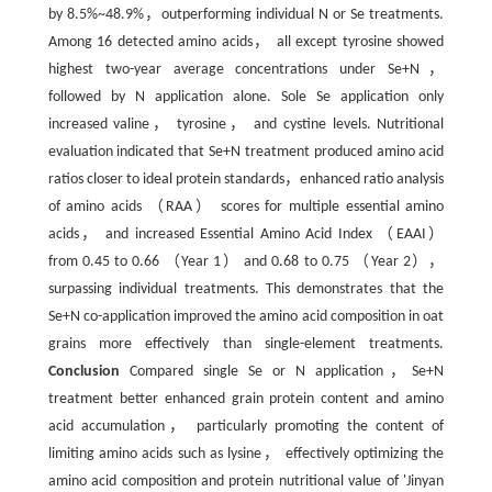
by 8.5%~48.9%，outperforming individual N or Se treatments.
Among 16 detected amino acids， all except tyrosine showed
highest two-year average concentrations under Se+N，
followed by N application alone. Sole Se application only
increased valine， tyrosine， and cystine levels. Nutritional
evaluation indicated that Se+N treatment produced amino acid
ratios closer to ideal protein standards，enhanced ratio analysis
of amino acids （RAA） scores for multiple essential amino
acids， and increased Essential Amino Acid Index （EAAI）
from 0.45 to 0.66 （Year 1） and 0.68 to 0.75 （Year 2），
surpassing individual treatments. This demonstrates that the
Se+N co-application improved the amino acid composition in oat
grains more effectively than single-element treatments.
Conclusion
Compared single Se or N application，Se+N
treatment better enhanced grain protein content and amino
acid accumulation， particularly promoting the content of
limiting amino acids such as lysine， effectively optimizing the
amino acid composition and protein nutritional value of 'Jinyan