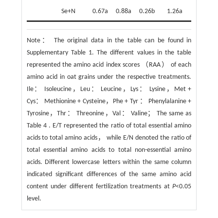
Se+N
0.67a
0.88a
0.26b
1.26a
2.06b
Note：
The original data in the table can be found in
Supplementary Table 1. The different values in the table
represented the amino acid index scores （RAA） of each
amino acid in oat grains under the respective treatments.
Ile： Isoleucine，Leu： Leucine，Lys： Lysine，Met +
Cys： Methionine + Cysteine，Phe + Tyr ： Phenylalanine +
Tyrosine，Thr： Threonine，Val： Valine； The same as
Table 4 . E/T represented the ratio of total essential amino
acids to total amino acids， while E/N denoted the ratio of
total essential amino acids to total non-essential amino
acids. Different lowercase letters within the same column
indicated significant differences of the same amino acid
content under different fertilization treatments at
P
<0.05
level.