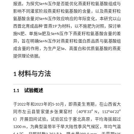
报道。为探究Se+N互作是否能优化燕麦籽粒氨基酸组成与
影响不同灌浆阶段燕麦籽粒氨基酸的含量，以及燕麦籽粒
氨基酸含量对Se+N互作效应响应的年际变化，本研究以山
西晋北育成品种‘晋燕19’为材料，以不施肥为对照，探讨单
施N肥、单施Se肥及Se+N互作下燕麦籽粒氨基酸含量的差
异，旨在明确Se+N互作对燕麦籽粒蛋白质品质与氨基酸组
成含量的作用，为生产足Se、高蛋白和优质氨基酸的燕麦
提供理论依据。
1 材料与方法
1.1 试验概述
于2022年和2023年的5-10月，即燕麦生育期，在山西省大
同市左云县管家堡乡张果窑村 （40°8′33″ N，112°44′22″
E）开展田间试验。试验区位于塞北高原，平均海拔超过
1200 m，为典型温带半干旱大陆性季风气候区，年均气温