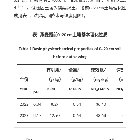
6.1 ℃、日照时数2 763.8 h、降水量399.0 mm、无霜期125
［
27
］
d
。试验区土壤为淡栗褐土，播前0~20 cm土壤理化性
质见
表1
，试验期间降水与温度见
图1
。
表1 燕麦播前0~20 cm土壤基本理化性质
Table 1 Basic physicochemical properties of 0~20 cm soil
before oat sowing
有机质/
全氮/
速效氮/
速效磷/
年份
（g/kg）
（g/kg）
（mg/kg）
（mg/kg）
Year
TOM
Total N
NH
OAc-N
NH
OAc-P
4
4
pH
2022
8.04
8.27
0.54
36.40
7.46
2023
8.17
12.90
0.64
43.68
6.58