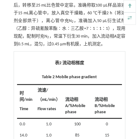
后，转移至25 mL比色管中定容。准确称取100 μL样品溶液
于15 mL离心管中，放入真空干燥箱，60 ℃干燥2 h（将溶
剂全部烘干），离心管中充N
，准确加入50 μL衍生试剂
2
（乙醇∶异硫氰酸苯酯∶水∶三乙胺=7∶1∶1∶1），现用
现配，配制时充N
，常温下衍生30 min，加入流动相A定容
2
到0.5 mL，混匀，过0.45 μm有机膜，上机测定。
表2 流动相梯度
Table 2 Mobile phase gradient
流速/
时
间/min
（mL/min）
流动相
流动相
A/%Mobile
B/%Mobile
Time
Flow rates
phase
phase
0.0
1.0
100
0
14.0
1.0
85
15