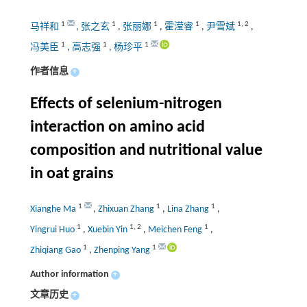
1
1
1
1
1
,
2
马祥和
,
张之玄
,
张丽娜
,
霍滢睿
,
尹雪斌
,
1
1
1
冯美臣
,
高志强
,
杨珍平
作者信息
+
Effects of selenium-nitrogen
interaction on amino acid
composition and nutritional value
in oat grains
1
1
1
Xianghe Ma
,
Zhixuan Zhang
,
Lina Zhang
,
1
1
,
2
1
Yingrui Huo
,
Xuebin Yin
,
Meichen Feng
,
1
1
Zhiqiang Gao
,
Zhenping Yang
Author information
+
文章历史
+