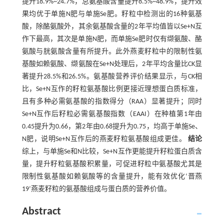
提升18.9%~24.7%，总氨基酸含量提升8.5%~48.9%，提升效
果均优于单施N肥与单施Se肥。籽粒中检测出的16种氨基
酸，除酪氨酸外，其余氨基酸含量的2年平均值皆以Se+N互
作下最高，其次是单施N肥，而单施Se肥时仅有缬氨酸、酪
氨酸与胱氨酸含量有所提升。此外燕麦籽粒中的限制性氨
基酸如赖氨酸、缬氨酸在Se+N处理后，2年平均含量比CK显
著提升28.5%和26.5%。氨基酸营养评价结果显示，与CK相
比，Se+N互作的籽粒氨基酸比例更接近理想蛋白质标准，
且有多种必需氨基酸的指数得分（RAA）显著提升；同时
Se+N互作后籽粒必需氨基酸指数（EAAI）在种植第1年由
0.45提升为0.66，第2年由0.68提升为0.75，均高于单施Se、
N肥，说明Se+N互作后的燕麦籽粒氨基酸组成更佳。
结论
综上，与单施Se和N比较，Se+N互作更能提升籽粒蛋白质含
量，提升籽粒氨基酸积累量，可促进籽粒中氨基酸尤其是
限制性氨基酸如赖氨酸等的含量提升，能有效优化‘晋燕
19’燕麦籽粒的氨基酸组成与蛋白质的营养价值。
Abstract