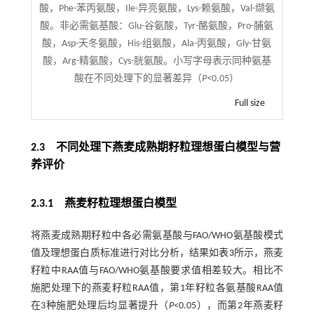
酸，Phe-苯丙氨酸，Ile-异亮氨酸，Lys-赖氨酸，Val-缬氨
酸。非必需氨基酸：Glu-谷氨酸，Tyr-酪氨酸，Pro-脯氨
酸，Asp-天冬氨酸，His-组氨酸，Ala-丙氨酸，Gly-甘氨
酸，Arg-精氨酸，Cys-胱氨酸。小写字母表示同种氨基
酸在不同处理下的显著差异（
P<
0.05）
Full size
2.3 不同处理下燕麦成熟期籽粒理想蛋白模型与营
养评价
2.3.1 燕麦籽粒理想蛋白模型
将燕麦成熟期籽粒中各必需氨基酸与FAO/WHO氨基酸模式
值及理想蛋白质标准进行对比分析，结果如
表3
所示，燕麦
籽粒中RAA值与FAO/WHO氨基酸要求值相差较大。相比不
施肥处理下的燕麦籽粒RAA值，第1年籽粒各氨基酸RAA值
在3种施肥处理后均显著提升（
P
<0.05），而第2年燕麦籽