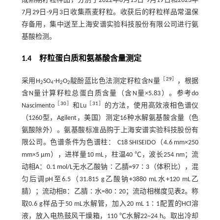
成熟期籽粒样品，分别于2022年8月15日-9月19日和2023年
7月29日-9月3日收集燕麦籽粒。收获后的籽粒样品常温保
存备用，集中送至上海安谱实验科技股份有限公司进行氨
基酸检测。
1.4 籽粒蛋白质和氨基酸含量测定
［
29
］
采用H
SO
-H
O
靛酚蓝比色法测定籽粒含N量
，根据
2
4
2
2
含N量计算籽粒总蛋白质含量（含N量×5.83）。参考do
［
30
］
［
31
］
Nascimento
和Lu
的方法，使用高效液相色谱仪
（1260型，Agilent，美国）测定16种水解氨基酸含量（色
氨酸除外）。氨基酸标准品购于上海安谱实验科技股份有
限公司。色谱条件为色谱柱： C18 SHISEIDO（4.6 mm×250
mm×5 μm），进样量10 mL，柱温40 ℃，波长254 nm；流
动相A：0.1 mol/L无水乙酸钠∶乙腈=97∶3（体积比），混
匀后调pH至6.5（31.815 g乙酸钠+3880 mL水+120 mL乙
腈）；流动相B：乙腈∶水=80∶20；流动相梯度见
表2
。称
取0.6 g样品于50 mL水解管，加入20 mL 1∶1配置的HCl溶
液，放入电热鼓风干燥箱，110 ℃水解22~24 h。取出冷却