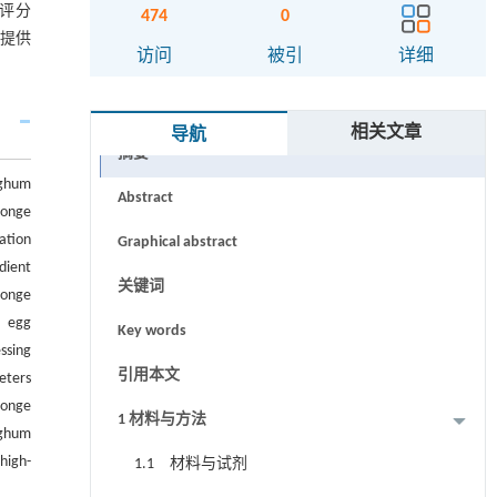
官评分
474
0
发提供
访问
被引
详细
相关文章
导航
摘要
rghum
Abstract
ponge
ation
Graphical abstract
dient
关键词
ponge
， egg
Key words
ssing
引用本文
eters
ponge
1 材料与方法
rghum
high-
1.1 材料与试剂