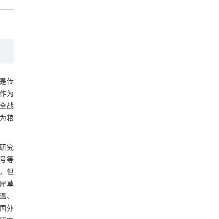
4 结论
参考文献
基金资助
是传
作为
全战
为粮
研究
5号等
，但
犀草
温、
国外