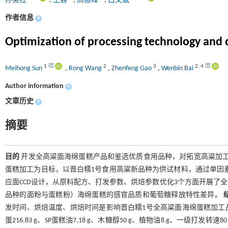
孙美红
,
王蓉
,
高振峰
,
白文斌
作者信息
+
Optimization of processing technology and q
1
2
3
2
,
4
Meihong Sun
,
Rong Wang
,
Zhenfeng Gao
,
Wenbin Bai
Author information
+
文章历史
+
摘要
目的
开发全高粱面海绵蛋糕产品和鉴选优质食用品种，对拓宽高粱加
蛋糕加工为目标，以晋白糯1号食用高粱新品种为供试材料，通过单因素
应面CCD设计，从原料配方、打发参数、烘焙参数优化3个方面开展了全
品种的面粉与蛋糕粉）海绵蛋糕的感官品质和葡萄糖释放特性差异。
发时间、烘焙温度、烘焙时间是影响晋白糯1号全高粱面海绵蛋糕加工品质
蛋216.83 g、SP蛋糕油7.18 g、木糖醇50 g、植物油8 g、一级打发转速80