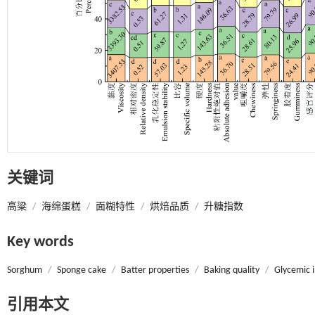
关键词
高粱
/
海绵蛋糕
/
面糊特性
/
烘焙品质
/
升糖指数
Key words
Sorghum
/
Sponge cake
/
Batter properties
/
Baking quality
/
Glycemic 
引用本文