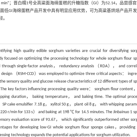
.5 min”；晋白糯1号全高粱面海绵蛋糕的升糖指数（GI）为52.14，品尝感
面低GI海绵蛋糕产品开发中具有明显应用优势，可为高粱基烘焙产品开
径。
ying high quality edible sorghum varieties are crucial for diversifying so
dy focused on optimizing the processing technology for whole sorghum flour s
tified through single-factor analysis， redundancy analysis （RDA）， and correl
site design （RSM-CCD）was employed to optimize three critical aspects： ingre
ensory quality and glucose release characteristics of 12 different types of s
The key factors influencing processing quality were： sorghum flour content
pping duration， baking temperature， and baking time. The optimal proce
P cake emulsifier 7.18 g， xylitol 50 g， plant oil 8 g， with whipping param
 r/min for 133 s） and baking at 198 ℃ for 14.5 minutes. The Jinbainuo 1 s
ensory evaluation score of 93.67， which significantly outperformed other so
vantages for developing low-GI whole sorghum flour sponge cakes，providing 
ssing technology expands the potential applications for sorghum utilization.