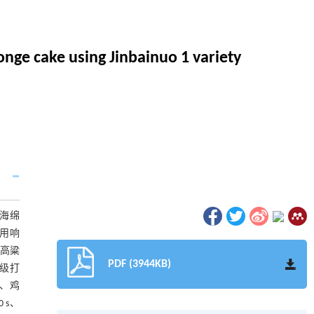
nge cake using Jinbainuo 1 variety
海绵
采用响
个高粱
PDF (3944KB)
级打
g、鸡
 s、