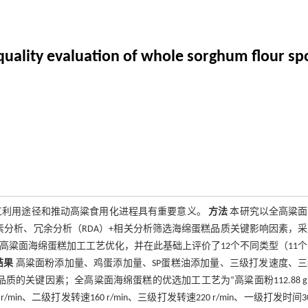
uality evaluation of whole sorghum flour spo
工利用途径和推动高粱食用化进程具有重要意义。
方法
本研究以全高粱面
分析、冗余分析（RDA）+相关分析筛选海绵蛋糕品质关键影响因素，
高粱面海绵蛋糕加工工艺优化，并在此基础上评价了12个不同类型（11
结果
高粱面粉添加量、鸡蛋添加量、SP蛋糕油添加量、三级打发速度、三
的关键因素；全高粱面海绵蛋糕的优选加工工艺为“高粱面粉112.88 
 r/min、二级打发转速160 r/min、三级打发转速220 r/min、一级打发时间30