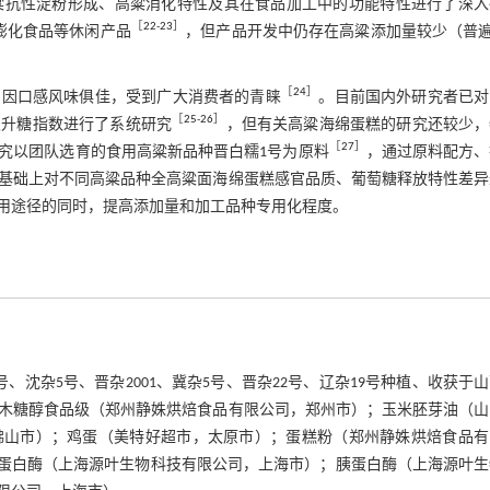
粱抗性淀粉形成、高粱消化特性及其在食品加工中的功能特性进行了深入
［
22
-
23
］
膨化食品等休闲产品
，但产品开发中仍存在高粱添加量较少（普遍
［
24
］
，因口感风味俱佳，受到广大消费者的青睐
。目前国内外研究者已对
［
25
-
26
］
及升糖指数进行了系统研究
，但有关高粱海绵蛋糕的研究还较少，
［
27
］
究以团队选育的食用高粱新品种晋白糯1号为原料
，通过原料配方、
基础上对不同高粱品种全高粱面海绵蛋糕感官品质、葡萄糖释放特性差异
用途径的同时，提高添加量和加工品种专用化程度。
号、沈杂5号、晋杂2001、冀杂5号、晋杂22号、辽杂19号种植、收获于
。木糖醇食品级（郑州静姝烘焙食品有限公司，郑州市）；玉米胚芽油（山
佛山市）；鸡蛋（美特好超市，太原市）；蛋糕粉（郑州静姝烘焙食品有
胃蛋白酶（上海源叶生物科技有限公司，上海市）；胰蛋白酶（上海源叶生