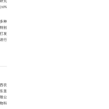
研究
10%
多种
特别
打发
进行
山西农
东圣
限公
物科