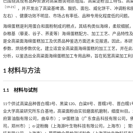
已围绕其现有品种资源对高粱酚类物质组成、高粱淀粉加工特性、高
［
19
-
21
］
，并开发出了高粱基啤酒、酸奶、面包、威化饼干、冲调粉和
左右）、健康功效不明显、市场占有率低、品种专用化程度低的问题。
海绵蛋糕是利用蛋白和面粉制成的糕点，其结构类似海绵，柔软细腻
杂粮基（藜麦、谷子、荞麦等）海绵蛋糕配方、加工工艺、产品特性
是全高粱面海绵蛋糕加工及优质品种鉴选方面还未见报道。因此，本研
参数、烘焙参数优化，建立适宜全高粱面海绵蛋糕的加工工艺，并在此
分析，以鉴选出全高粱面海绵蛋糕加工专用品种，旨在拓宽高粱加工利
1 材料与方法
1.1 材料与试剂
11个供试高粱品种晋白糯3号、黑粱120、白粱8号、晋糯3号、晋白糯1
业大学高粱研究所东白基地，高粱面粉由实验磨面机磨制，细度80目
府第油脂有限公司，曲阜市）；SP蛋糕油（广东食品科技有限公司，
司，郑州市）；α-淀粉酶（上海源叶生物科技有限公司，上海市）；