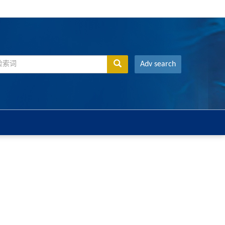
Adv search