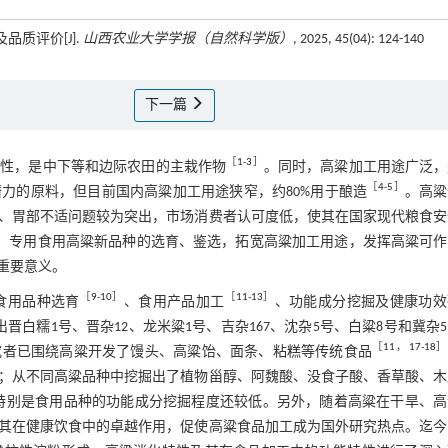
品质评价[J].
山西农业大学学报（自然科学版）
, 2025, 45(04): 124-140
下一篇
［
1
-
3
］
特性，是中下等和边际农田的主栽作物
。同时，高粱加工用途广泛，
［
4
-
5
］
力的原料，但目前国内高粱加工用途狭窄，约80%用于酿造
。高粱
、胃部不适问题较为突出，市场消费者认可度低，使其在国家现代粮食安
，专用食用高粱新品种的选育、鉴选，拓宽高粱加工用途，发挥高粱可作
重要意义。
［
9
-
10
］
［
11
-
13
］
食用品种选育
、食用产品加工
、功能成分挖掘及健康功效
白糯1号、晋杂12、龙米粱1号、吉杂167、沈杂5号、白粱8号和冀杂
［
11
，
17
-
18
］
究者已围绕高粱开发了馒头、高粱饴、面条、粘糕等传统食品
；从不同高粱品种中挖掘出了植物甾醇、阿魏酸、没食子酸、香草酸、木
特别是食用品种的功能成分挖掘程度还较低。另外，随着高粱在干旱、高
其在健康饮食中的卓越作用，促使高粱食品加工成为国外研究热点。迄今