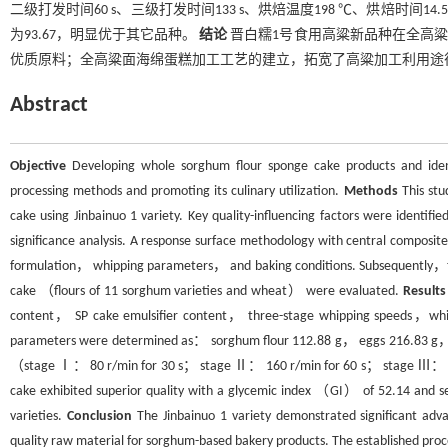
二级打发时间60 s、三级打发时间133 s、烘焙温度198 ℃、烘焙时间14
为93.67，明显优于其它品种。
结论
晋白糯1号食用高粱新品种在全高粱
优质原料；全高粱面海绵蛋糕加工工艺的建立，拓宽了高粱加工利用途
Abstract
Objective
Developing whole sorghum flour sponge cake products and identif
processing methods and promoting its culinary utilization.
Methods
This stu
cake using Jinbainuo 1 variety. Key quality-influencing factors were iden
significance analysis. A response surface methodology with central compo
formulation， whipping parameters， and baking conditions. Subsequently，the s
cake （flours of 11 sorghum varieties and wheat） were evaluated.
Results
content， SP cake emulsifier content， three-stage whipping speeds，whi
parameters were determined as： sorghum flour 112.88 g， eggs 216.83 g， S
（stage Ⅰ： 80 r/min for 30 s； stage Ⅱ： 160 r/min for 60 s； stage Ⅲ： 220
cake exhibited superior quality with a glycemic index （GI） of 52.14 and s
varieties.
Conclusion
The Jinbainuo 1 variety demonstrated significant ad
quality raw material for sorghum-based bakery products. The established proce