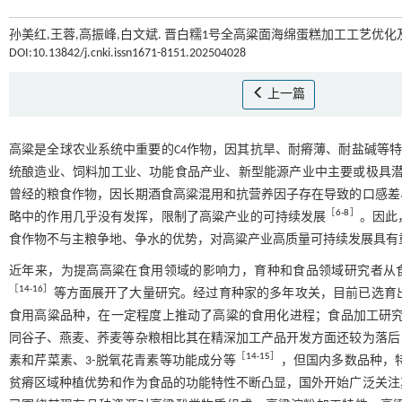
孙美红,王蓉,高振峰,白文斌. 晋白糯1号全高粱面海绵蛋糕加工工艺优化及
DOI:10.13842/j.cnki.issn1671-8151.202504028
上一篇
高粱是全球农业系统中重要的C4作物，因其抗旱、耐瘠薄、耐盐碱等
统酿造业、饲料加工业、功能食品产业、新型能源产业中主要或极具潜
曾经的粮食作物，因长期酒食高粱混用和抗营养因子存在导致的口感差
［
6
-
8
］
略中的作用几乎没有发挥，限制了高粱产业的可持续发展
。因此
食作物不与主粮争地、争水的优势，对高粱产业高质量可持续发展具有
近年来，为提高高粱在食用领域的影响力，育种和食品领域研究者从
［
14
-
16
］
等方面展开了大量研究。经过育种家的多年攻关，目前已选育出晋
食用高粱品种，在一定程度上推动了高粱的食用化进程；食品加工研
同谷子、燕麦、荞麦等杂粮相比其在精深加工产品开发方面还较为落后
［
14
-
15
］
素和芹菜素、3-脱氧花青素等功能成分等
，但国内多数品种，
贫瘠区域种植优势和作为食品的功能特性不断凸显，国外开始广泛关注