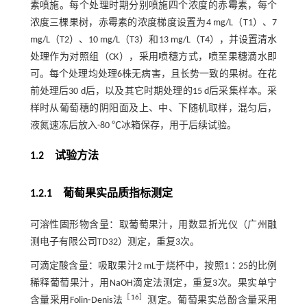
素喷施。每个处理时期分别喷施四个浓度的赤霉素，每个
浓度三棵果树，赤霉素的浓度梯度设置为4 mg/L（T1）、7
mg/L（T2）、10 mg/L（T3）和13 mg/L（T4），并设置清水
处理作为对照组（CK），采用喷穗方式，喷至果穗滴水即
可。每个处理均处理6株无病害，且长势一致的果树。在花
前处理后30 d后，以及其它时期处理的15 d后采集样本。采
样时从葡萄穗的阴阳面及上、中、下随机取样，混匀后，
液氮速冻后放入-80 ℃冰箱保存，用于后续试验。
1.2 试验方法
1.2.1 葡萄果实品质指标测定
可溶性固形物含量：取葡萄果汁，用数显折光仪（广州融
测电子有限公司TD32）测定，重复3次。
可滴定酸含量：吸取果汁2 mL于烧杯中，按照1∶25的比例
稀释葡萄果汁，用NaOH滴定法测定，重复3次。果实单宁
［
16
］
含量采用Folin⁃Denis法
测定。葡萄果实总酚含量采用