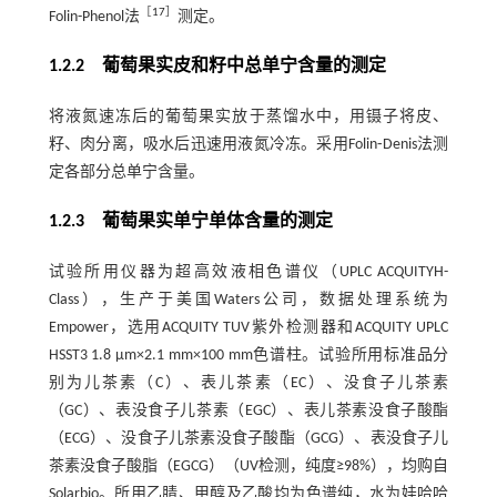
［
17
］
Folin-Phenol法
测定。
1.2.2 葡萄果实皮和籽中总单宁含量的测定
将液氮速冻后的葡萄果实放于蒸馏水中，用镊子将皮、
籽、肉分离，吸水后迅速用液氮冷冻。采用Folin⁃Denis法测
定各部分总单宁含量。
1.2.3 葡萄果实单宁单体含量的测定
试验所用仪器为超高效液相色谱仪（UPLC ACQUITYH-
Class），生产于美国Waters公司，数据处理系统为
Empower，选用ACQUITY TUV紫外检测器和ACQUITY UPLC
HSST3 1.8 μm×2.1 mm×100 mm色谱柱。试验所用标准品分
别为儿茶素（C）、表儿茶素（EC）、没食子儿茶素
（GC）、表没食子儿茶素（EGC）、表儿茶素没食子酸酯
（ECG）、没食子儿茶素没食子酸酯（GCG）、表没食子儿
茶素没食子酸脂（EGCG）（UV检测，纯度≥98%），均购自
Solarbio。所用乙腈、甲醇及乙酸均为色谱纯，水为娃哈哈