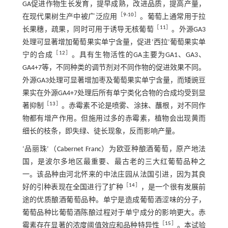
GA促进作物生长发育，提早成熟，改进品质，提高产量，
［
9
-
10
］
在现代果树生产中被广泛应用
。葡萄上通常用于拉
［
11
］
长果穗，疏果，同时可用于诱导无核葡萄
。外源GA3
处理可显著增加葡萄果实单宁含量，促进‘西拉’葡萄果实单
［
12
］
宁的合成
。具有生物活性的GA主要为GA1、GA3、
GA4+7等，不同种类的调节剂对不同作物的促进效果不同。
外源GA3处理可显著增加枣及葡萄果实单宁含量，而矮豌豆
果实在外源GA4+7处理后所有单宁类化合物的合成均受到显
［
13
］
著抑制
。赤霉素不论是喷雾、涂抹、蘸根，对不同作
物都有增产作用。但施用过多的赤霉素，植物会出现黄而
细长的枝条，即失绿、徒长现象，反而影响产量。
‘品丽珠’（Cabernet Franc）为欧亚种酿酒葡萄，原产地法
国，是波尔多地区最重要、最古老的三大红葡萄品种之
一。该品种由河北怀来的中法庄园从法国引进，因为其良
［
14
］
好的引种表现在全国进行了扩种
，是一个很有发展前
途的优质酿酒葡萄品种。单宁是造成葡萄酒涩味的分子，
葡萄品种比葡萄酒陈酿过程对于单宁成分的影响更大。赤
［
15
］
霉素存在显著的浓度阈值效应和品种特异性
。本试验