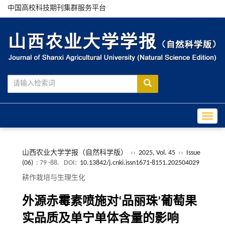
中国高校科技期刊集群服务平台
Toggle
山西农业大学学报（自然科学版）
››
2025, Vol. 45
››
Issue
(06)
: 79 -88.
DOI:
10.13842/j.cnki.issn1671-8151.202504029
耕作栽培与生理生化
外源赤霉素喷施对‘品丽珠’葡萄果
实品质及单宁单体含量的影响