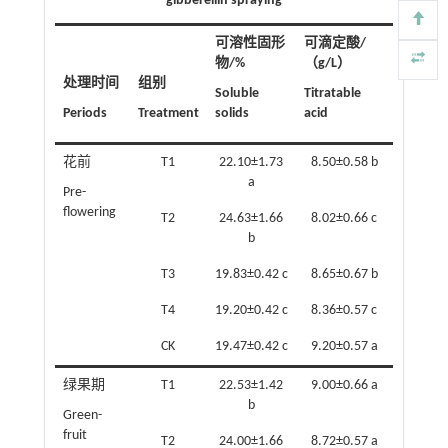
gibberellin spraying
可溶性固形
可滴定酸/
物/%
（g/L）
处理时间
组别
Soluble
Titratable
Periods
Treatment
solids
acid
花前​
T1
22.10±1.73
8.50±0.58 b
a
Pre-
flowering
T2
24.63±1.66
8.02±0.66 c
b
T3
19.83±0.42 c
8.65±0.67 b
T4
19.20±0.42 c
8.36±0.57 c
CK
19.47±0.42 c
9.20±0.57 a
绿果期​
T1
22.53±1.42
9.00±0.66 a
b
Green-
fruit
T2
24.00±1.66
8.72±0.57 a