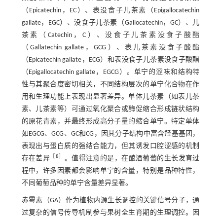
（Epicatechin，EC）、表没食子儿茶素（Epigallocatechin
gallate，EGC）、没食子儿茶素（Gallocatechin，GC）、儿
茶素（Catechin，C）、没食子儿茶素没食子酸酯
（Gallatechin gallate，GCG）、表儿茶素没食子酸酯
（Epicatechin gallate，ECG）和表没食子儿茶素没食子酸酯
（Epigallocatechin gallate，EGCG）。单宁的涩味和结构特
性与其聚合度密切相关，不同结构层次的单宁化合物在作
用和生理功能上表现出显著差异。单体儿茶素（如表儿茶
素、儿茶素等）可通过氧化聚合或酶促缩合形成链状结构
的原花青素，并最终形成高分子量的缩合单宁。特定单体
如EGCG、GCG、GC和CG，因其分子结构中富含羟基基团，
表现出与蛋白质的强结合能力，但其诱发口腔涩感的机制
［
8
］
存在差异
。值得注意的是，在酿酒葡萄的生长发育过
程中，许多因素都会影响单宁的含量，特别是品种特性，
不同葡萄品种的单宁含量差异显著。
赤霉素（GA）作为植物内源生长调控的关键信号分子，通
过复杂的信号传导机制参与果树全生育期的生理调控。因