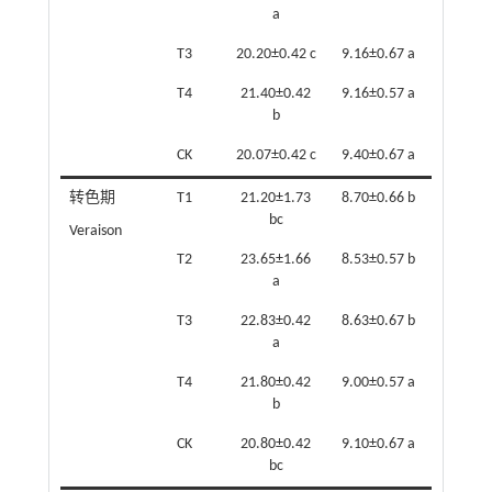
a
T3
20.20±0.42 c
9.16±0.67 a
T4
21.40±0.42
9.16±0.57 a
b
CK
20.07±0.42 c
9.40±0.67 a
转色期​
T1
21.20±1.73
8.70±0.66 b
bc
Veraison
T2
23.65±1.66
8.53±0.57 b
a
T3
22.83±0.42
8.63±0.67 b
a
T4
21.80±0.42
9.00±0.57 a
b
CK
20.80±0.42
9.10±0.67 a
bc