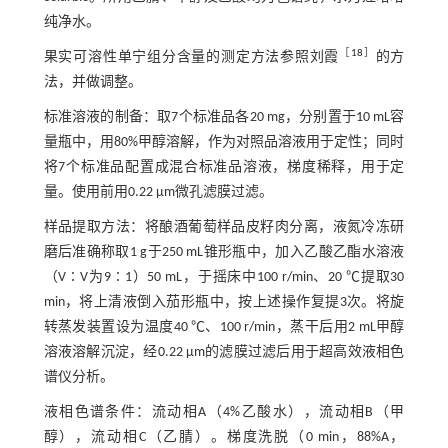
纯净水。
［
18
］
果实可溶性单宁组分含量的测定方法参照刘霞
的方
法，并做调整。
标准溶液的制备：取7个标准品各20 mg，分别置于10 mL容
量瓶中，用80%甲醇溶解，作为对照品溶液用于定性；同时
将7个标准品配置成混合标准品溶液，梯度稀释，用于定
量。使用前用0.22 μm微孔滤膜过滤。
样品提取方法：将酿酒葡萄样品皮籽肉分离，液氮冷冻研
磨后准确称取1 g于250 mL锥形瓶中，加入乙酸乙酯水溶液
（V∶V为9∶1）50 mL，于摇床中100 r/min、20 ℃提取30
min，将上清液倒入茄形瓶中，按上述操作复提3次。将旋
转蒸发装置设为温度40 ℃、100 r/min，蒸干后用2 mL甲醇
溶液溶解沉淀，经0.22 μm的滤膜过滤后用于超高效液相色
谱仪分析。
液相色谱条件：流动相A（4%乙酸水），流动相B（甲
醇），流动相C（乙腈）。梯度洗脱（0 min，88%A，