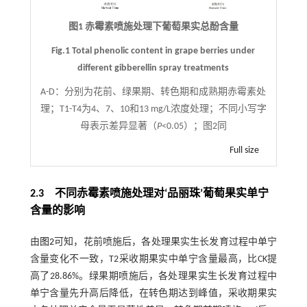
图1 赤霉素喷施处理下葡萄果实总酚含量
Fig.1 Total phenolic content in grape berries under
different gibberellin spray treatments
A-D：分别为花前、绿果期、转色期和成熟期赤霉素处
理；T1-T4为4、7、10和13 mg/L浓度处理；不同小写字
母表示差异显著（
P
<0.05）；图2同
Full size
2.3 不同赤霉素喷施处理对‘品丽珠’葡萄果实单宁
含量的影响
由
图2
可知，花前喷施后，各处理果实生长发育过程中单宁
含量变化不一致，T2采收期果实中单宁含量最高，比CK提
高了28.86%。绿果期喷施后，各处理果实生长发育过程中
单宁含量先升高后降低，在转色期达到峰值，采收期果实