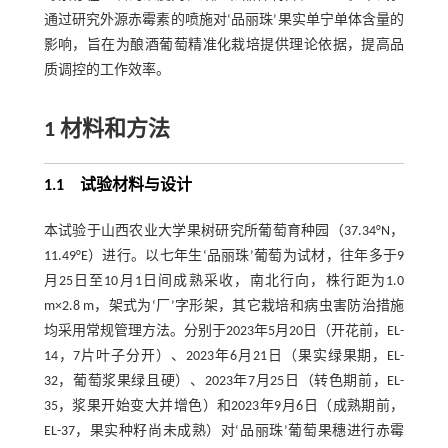
通过研究外源赤霉素的喷施对‘品丽珠’果实单宁单体含量的
影响，旨在为酿酒葡萄精准化栽培提供理论依据，提高品
质调控的工作效率。
1 材料和方法
1.1 试验材料与设计
本试验于山西农业大学果树研究所葡萄育种园（37.34°N，
11.49°E）进行。以七年生‘品丽珠’葡萄为试材，往年多于9
月25日至10月1日间成熟采收，南北行向，株行距为1.0
m×2.8 m，架式为‘厂’字形架，其它栽培和病虫害防治措施
均采用常规管理方法。分别于2023年5月20日（开花前，EL-
14，7片叶子分开）、2023年6月21日（果实绿果期，EL-
32，葡萄浆果绿且硬）、2023年7月25日（转色期前，EL-
35，浆果开始变大并增色）和2023年9月6日（成熟期前，
EL-37，果实种籽尚未成熟）对‘品丽珠’葡萄果穗进行赤霉