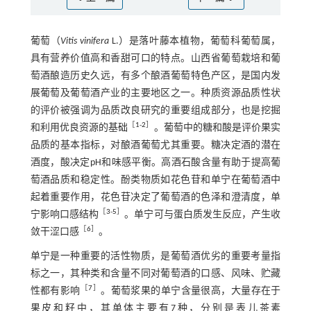
葡萄（
Vitis vinifera
L.）是落叶藤本植物，葡萄科葡萄属，
具有营养价值高和香甜可口的特点。山西省葡萄栽培和葡
萄酒酿造历史久远，有多个酿酒葡萄特色产区，是国内发
展葡萄及葡萄酒产业的主要地区之一。种质资源品质性状
的评价被强调为品质改良研究的重要组成部分，也是挖掘
［
1
-
2
］
和利用优良资源的基础
。葡萄中的糖和酸是评价果实
品质的基本指标，对酿酒葡萄尤其重要。糖决定酒的潜在
酒度，酸决定pH和味感平衡。高酒石酸含量有助于提高葡
萄酒品质和稳定性。酚类物质如花色苷和单宁在葡萄酒中
起着重要作用，花色苷决定了葡萄酒的色泽和澄清度，单
［
3
-
5
］
宁影响口感结构
。单宁可与蛋白质发生反应，产生收
［
6
］
敛干涩口感
。
单宁是一种重要的活性物质，是葡萄酒优劣的重要考量指
标之一，其种类和含量不同对葡萄酒的口感、风味、贮藏
［
7
］
性都有影响
。葡萄浆果的单宁含量很高，大量存在于
果皮和籽中，其单体主要有7种，分别是表儿茶素