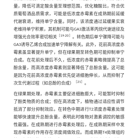
量，降低可滴定酸含量至理想范围，优化糖酸比，符合优
质葡萄酒品质需求，可能是低浓度赤霉素在成熟期前延缓
代谢衰退，维持单宁含量。同时，该浓度通过延缓果实衰
老维持单宁积累，其机制可能与GA3激活苯丙烷代谢途径及
［
19
-
20
］
增强光合效率密切相关
。转色期后单宁骤降可能与
GA3诱导乙烯合成加速单宁降解有关。此外，花前高浓度赤
霉素虽显著提升单宁，但在绿果期至转色期可能抑制单宁
合成。在花前处理后不久，低浓度的赤霉素略微提高了总
酚含量，而高浓度赤霉素则显著降低了总酚含量。这可能
是因为花前高浓度赤霉素优先促进细胞伸长，从而抑制了
［
21
］
次生代谢过程（如总酚的合成）
。
在绿果期处理，赤霉素主要促进细胞膨大，可能暂时抑制
了酚类物质的合成；但在高浓度下，植物通过适应性调节
抵消了部分抑制效应。在转色中期进行T2浓度赤霉素处理
能够快速提升总酚含量，表明此时植物对激素调控的敏感
性最强。在成熟期进行赤霉素处理后，在成熟期采样中发
现赤霉素的作用存在浓度阈值效应。而成熟期T4处理组的