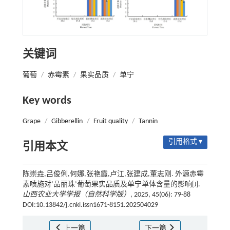
关键词
葡萄
/
赤霉素
/
果实品质
/
单宁
Key words
Grape
/
Gibberellin
/
Fruit quality
/
Tannin
引用格式 ▾
引用本文
陈崇垚,吕俊俐,何娜,张艳霞,卢江,张建成,董志刚. 外源赤霉
素喷施对‘品丽珠’葡萄果实品质及单宁单体含量的影响[J].
山西农业大学学报（自然科学版）
, 2025, 45(06): 79-88
DOI:10.13842/j.cnki.issn1671-8151.202504029
上一篇
下一篇