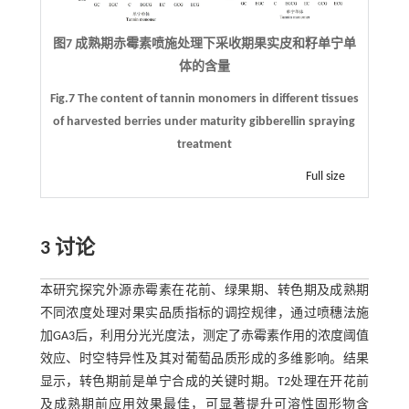
图7 成熟期赤霉素喷施处理下采收期果实皮和籽单宁单
体的含量
Fig.7 The content of tannin monomers in different tissues
of harvested berries under maturity gibberellin spraying
treatment
Full size
3 讨论
本研究探究外源赤霉素在花前、绿果期、转色期及成熟期
不同浓度处理对果实品质指标的调控规律，通过喷穗法施
加GA3后，利用分光光度法，测定了赤霉素作用的浓度阈值
效应、时空特异性及其对葡萄品质形成的多维影响。结果
显示，转色期前是单宁合成的关键时期。T2处理在开花前
及成熟期前应用效果最佳，可显著提升可溶性固形物含