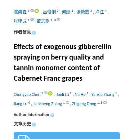
1
2
1
3
4
陈崇垚
,
吕俊俐
,
何娜
,
张艳霞
,
卢江
,
1
1
,
3
张建成
,
董志刚
作者信息
+
Effects of exogenous gibberellin
spraying on berry quality and
tannin monomer content of
Cabernet Franc grapes
1
2
1
3
Chongyao Chen
,
Junli Lü
,
Na He
,
Yanxia Zhang
,
4
1
1
,
3
Jiang Lu
,
Jiancheng Zhang
,
Zhigang Dong
Author information
+
文章历史
+