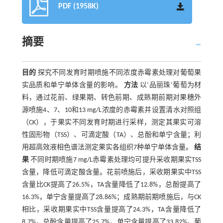
PDF (1958K)
摘要
目的
探究不同发育时期喷施不同浓度赤霉素处理对葡萄果
实品质和单宁单体含量的影响。
方法
以‘品丽珠’葡萄为材
料，通过花前、绿果期、转色前期、成熟期前期对果穗外
源喷施4、7、10和13 mg/L浓度的赤霉素并设置清水对照组
（CK），于果实不同发育时期进行采样，测定其果实可溶
性固形物（TSS）、可滴定酸（TA）、总酚和单宁含量；利
用超高效液相色谱法测定果实各组织7种单宁单体含量。
结
果
不同时期喷施7 mg/L赤霉素处理均可提升采收期果实TSS
含量，降低可滴定酸含量。花前喷施后，采收期果实中TSS
含量比CK提高了26.5%，TA含量降低了12.8%，总酚提高了
16.3%，单宁含量提高了28.86%；成熟期前期喷施后，与CK
相比，采收期果实中TSS含量提高了24.3%，TA含量降低了
8.7%，总酚含量提高了25.7%，单宁含量提高了33.82%。葡