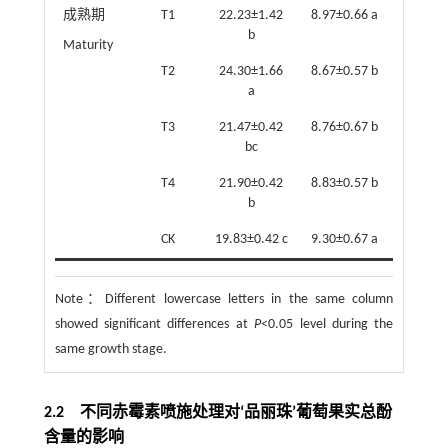
成熟期​
T1
22.23±1.42
8.97±0.66 a
b
Maturity
T2
24.30±1.66
8.67±0.57 b
a
T3
21.47±0.42
8.76±0.67 b
bc
T4
21.90±0.42
8.83±0.57 b
b
CK
19.83±0.42 c
9.30±0.67 a
Note：
Different lowercase letters in the same column
showed significant differences at
P
<0.05 level during the
same growth stage.
2.2 不同赤霉素喷施处理对‘品丽珠’葡萄果实总酚
含量的影响