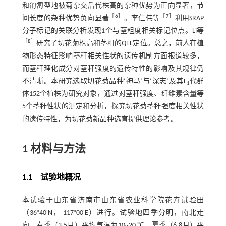
和匍匐型地被菊杂交后代株高的杂种优势为正向显著，节
［
6
］
［
7
］
间长度的杂种优势负向显著
。李仁伟等
利用SRAP
分子标记的关联分析发现1个与茎粗度相关标记位点。Li等
［
8
］
研究了切花菊株高和茎粗的QTL定位。总之，前人在植
物形态特征影响茎秆相关性状的遗传机制方面报道较多，
而茎秆理化成分对茎秆强度的遗传特性的影响及其规律仍
不清晰。本研究选取切花菊品种‘神马’与‘深志’及其F
代群
1
体152个植株为研究对象，通过对茎秆强度、纤维素含量等
5个茎秆性状的测定和分析，探究切花菊茎秆强度相关性状
的遗传特性，为切花菊新品种选育提供理论参考。
1 材料与方法
1.1 试验地概况
本试验于山东省济南市山东省农业科学院花卉试验田
（36°40′N， 117°00′E）进行。试验地四季分明，南北走
向，春季（3-5月）平均气温为10~20 ℃，夏季（6-8月）平