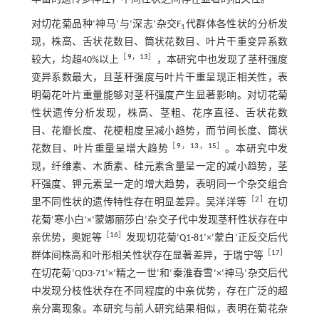
对切花菊品种‘神马’与‘深志’杂交F
代群体各性状的分析发
1
现，株高、舌状花数目、筒状花数目、叶片干重变异系数
［
9
，
13
］
较大，均超40%以上
，本研究中也发现了茎秆强度
变异系数最大，且茎秆强度与叶片干重呈现正相关性，表
明菊花叶片重量能够对茎秆强度产生显著影响。对切花菊
性状遗传分析发现，株高、茎粗、花序直径、舌状花数
目、花瓣长度、花梗粗度呈减小趋势，而节间长度、筒状
［
9
，
13
，
15
］
花数目、叶片重量呈增大趋势
。本研究中发
现，纤维素、木质素、硅元素含量呈一定的减小趋势，茎
秆强度、钾元素呈一定的增大趋势，表明同一个杂交组合
［
2
］
里不同性状的遗传特性存在明显差异。吴洋洋等
在切
花菊‘寒小白’×‘蒙娜丽莎白’杂交子代中发现茎秆性状存在中
［
16
］
亲优势，奥妮等
发现切花菊‘Q1-81’×‘蒙白’正反交后代
［
17
］
群体间株高和叶形相关性状存在显著差异，于瑞宁等
在切花菊‘QD3-71’×‘精之一世’和‘秦淮春雪’×‘神马’杂交后代
中发现分枝性状存在不同程度的中亲优势，存在广泛的超
亲分离现象。本研究与前人研究结果相似，表明在菊花杂