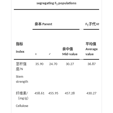
segregating F
populations
1
亲本 Parent
F
子代 Hybrid
1
变异
系
指标
平均值
数/%
亲中值
Average
Index
CV
♀
♂
Mid⁃value
value
茎秆强
35.90
24.70
30.27
36.87
46.18
度/N
Stem
strength
纤维素/
458.61
455.95
457.28
430.27
9.01
（mg/g）
Cellulose