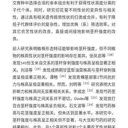
交育种中选择合适的亲本组合有利于获得性状高度分离的
子代个体。同时，研究切花菊不同性状的变异性与相关
性，通过具有相关遗传趋势性状的归类或合并，有利于降
低子代群体评价的复杂性，增加优株（系）筛选效率。对
其它农艺性状的改良，直接或间接地影响茎秆强度的改
良。
前人研究表明植株形态特征能够影响茎秆强度，但不同植
［
18
］
物的株高性状对茎秆强度的影响存在差异。张凤启等
发现145份玉米自交系的茎秆穿刺强度与株高呈极显著正相
［
19
］
关。刘洁等
发现成熟期甘蓝型油菜株高与茎秆穿刺强
［
20
］
度呈极显著正相关。谭畅
发现青稞基部第2节间抗折
［
21
］
力与株高呈极显著相关。然而，刘明等
研究表明大豆
［
22
］
折断力和株高间无显著相关关系。李成忠
发现芍药茎
［
23
］
秆强度与株高之间关系并不密切。Davies等
发现宫灯
［
24
］
百合茎秆强度与株高呈负相关。石文波等
发现芍药株
高与花茎强度呈正相关，但未达到显著水平。本研究中，
茎秆强度与株高呈正相关但不显著，与大豆和芍药的研究
结果相似。此外，在5个茎秆性状和7个主要农艺性状相关