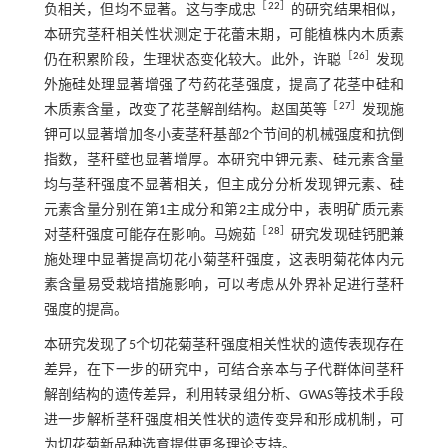
［
22
］
负相关，但均不显著。这与李成忠
的研究结果相似，
本研究茎秆相关性状测定于花蕾末期，可能植株内木质素
［
26
］
仍在积累阶段，生理状态变化较大。此外，许聪
发现
外施硅处理显著增强了芍药花茎强度，提高了花茎中硅和
［
27
］
木质素含量，改变了花茎解剖结构。赵国英等
发现施
钾可以显著增加冬小麦茎秆基部2个节间的机械强度和抗倒
指数，茎秆壁也显著增厚。本研究中钾元素、硅元素含量
均与茎秆强度不显著相关，但主成分分析发现钾元素、硅
元素含量分别在第1主成分和第2主成分中，表明矿质元素
［
28
］
对茎秆强度可能存在影响。马婉茹
研究发现硅钙肥兼
施处理中显著提高切花小菊茎秆强度，这表明菊花体内元
素含量易受栽培措施影响，可以考虑从外界补足进行茎秆
强度的提高。
本研究发现了5个切花菊茎秆强度相关性状的遗传表现存在
差异，在下一步的研究中，可结合亲本与子代群体间茎秆
解剖结构的遗传差异，利用转录组分析、GWAS等技术手段
进一步解析茎秆强度相关性状的遗传变异和形成机制，可
为切花菊新品种选育提供更多理论支持。