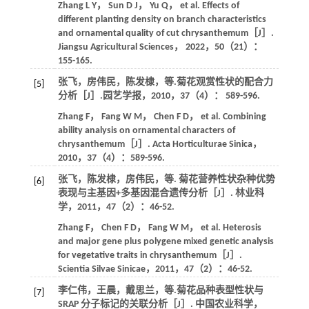
Zhang
L Y
，
Sun
D J
，
Yu
Q
，
et al
. Effects of
different planting density on branch characteristics
and ornamental quality of cut chrysanthemum［J］.
Jiangsu Agricultural Sciences
，
2022
，
50
（21）：
155-165.
张飞，房伟民，陈发棣，
等
.菊花观赏性状的配合力
[5]
分析［J］.
园艺学报
，
2010
，
37
（4）： 589-596.
Zhang
F
，
Fang
W M
，
Chen
F D
，
et al
. Combining
ability analysis on ornamental characters of
chrysanthemum［J］.
Acta Horticulturae Sinica
，
2010
，
37
（4）：589-596.
张飞，陈发棣，房伟民，
等
. 菊花营养性状杂种优势
[6]
表现与主基因+多基因混合遗传分析［J］.
林业科
学
，
2011
，
47
（2）：46-52.
Zhang
F
，
Chen
F D
，
Fang
W M
，
et al
. Heterosis
and major gene plus polygene mixed genetic analysis
for vegetative traits in chrysanthemum［J］.
Scientia Silvae Sinicae
，
2011
，
47
（2）：46-52.
李仁伟，王晨，戴思兰，
等
.菊花品种表型性状与
[7]
SRAP 分子标记的关联分析［J］.
中国农业科学
，