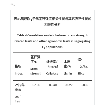
平。
表4 切花菊F
子代茎秆强度相关性状与其它农艺性状的
1
相关性分析
Table 4 Correlation analysis between stem strength
related traits and other agronomic traits in segregating
F
populations
1
茎秆强
硅/
钾/
度/N
纤维素/
木质
指标
（mg/g）
素/%
（g/kg）
（g/kg
Stem
Index
strength
Cellulose
Lignin
Silicon
Potass
叶片鲜
0.130
0.040
0.029
-0.035
0.02
重/g
Leaf
fresh