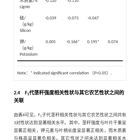
木质素/%
-0.120
-0.110
Lignin
硅/
-0.039
-0.073
-0.047
（g/kg）
Silicon
钾/
0.005
-0.166*
0.195*
0.074
（g/kg）
Potassium
Note：
* indicated significant correlation （
P
<0.05）.
2.4 F
代茎秆强度相关性状与其它农艺性状之间的
1
关联
由
表4
可见，F
子代茎秆相关性状与其它农艺性状之间共有
1
3对性状达到显著相关水平。其中，茎秆强度与叶片干重呈
显著正相关，钾元素与叶柄长度呈显著正相关，而木质素
与株高呈显著负相关。其它性状之间未达到显著相关水