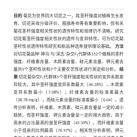
目的
菊花为世界四大切花之一，其茎秆强度对植株生长发
育、切花采收分级评价、瓶插寿命等有重要影响，但有关
菊花茎秆强度相关性状的遗传特性和规律仍不清晰。研究
切花菊茎秆强度相关性状的遗传与变异特性，可为切花菊
茎秆性状遗传特性研究和新品种选育提供理论基础。
方法
对切花菊品种‘神马’与‘深志’杂交F
代群体152个植株的茎秆
1
强度、纤维素含量、木质素含量、硅元素含量、钾元素含
量共5个茎秆性状和7个主要农艺性状进行测定和分析。
结
果
切花菊杂交F
代群体5个茎秆强度相关性状的变异系数差
1
异较大，其中茎秆强度变异系数最大（46.18%），木质素
变异系数最小（7.08%）；纤维素含量的标准差最大
（38.78 mg/g），而硅元素含量的标准差最小（0.04）。遗
传分析表明，纤维素、木质素、硅元素含量呈一定的减小
趋势，而茎秆强度、钾元素含量呈一定的增大趋势，高于
高亲的占比最高的是茎秆强度（45.39%），而纤维素含量
小于低亲的比例最高（76.97%）。相关性分析表明，钾元