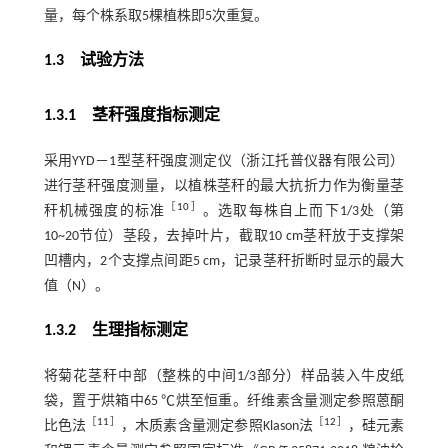
量，每个株系取5棵植株即5次重复。
1.3 试验方法
1.3.1 茎秆强度指标测定
采用YYD－1型茎秆强度测定仪（浙江托普仪器有限公司）
进行茎秆强度测量，以植株茎秆的最大抗折力作为衡量茎
［
10
］
秆机械强度的标准
。选取每株自上而下1/3处（第
10~20节位）茎段，去掉叶片，截取10 cm茎秆放于支撑架
凹槽内，2个支撑点间距5 cm，记录茎秆折断时显示的最大
值（N）。
1.3.2 生理指标测定
将菊花茎秆中部（整株的中间1/3部分）样品装入牛皮纸
袋，置于烘箱中65 ℃烘至恒重。纤维素含量测定参照蒽酮
［
11
］
［
12
］
比色法
，木质素含量测定参照Klason法
，硅元素