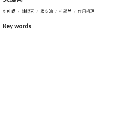
红叶螨
/
辣椒素
/
橙皮油
/
杜鹃兰
/
作用机理
Key words
引用本文
唐志昊, 万宝, 孟美兰, 吕享. 辣椒素橙皮油复方生物农药研制及其杀灭红叶
DOI:10.13842/j.cnki.issn1671-8151.202507029
上一篇
基金资助