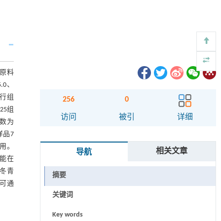
要原料
.0、
进行组
256
0
25组
访问
被引
详细
数为
样品7
作用。
相关文章
导航
却能在
L冬青
摘要
药可通
关键词
Key words