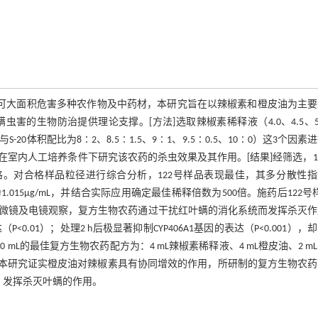
广泛的螨类害虫，可大面积危害多种农作物及中药材，本研究旨在以辣椒素和橙皮油为主
的生物防治提供理论支撑。[方法]选取辣椒素稀释液（4.0、4.5、5
-40与S-20体积配比为8∶2、8.5∶1.5、9∶1、9.5∶0.5、10∶0）这3个因素
室内人工培养条件下研究该农药的杀虫效果及其作用。[结果]经筛选，1
。对合格样品粒径进行综合分析，122号样品表现最佳，其多分散性指
1.015μg/mL，并结合实际应用确定最佳稀释倍数为500倍。施药后122号
经显微镜及电镜观察，复方生物农药通过干扰红叶螨的消化系统而发挥杀灭
（P<0.01）；处理2 h后极显著抑制CYP406A1基因的表达（P<0.001），
定100 mL的最佳复方生物农药配方为：4 mL辣椒素稀释液、4 mL橙皮油、2 m
泡剂，超纯水补足。本研究证实橙皮油对辣椒素具有协同增效的作用，所研制的复方生物农
表达，发挥杀灭叶螨的作用。