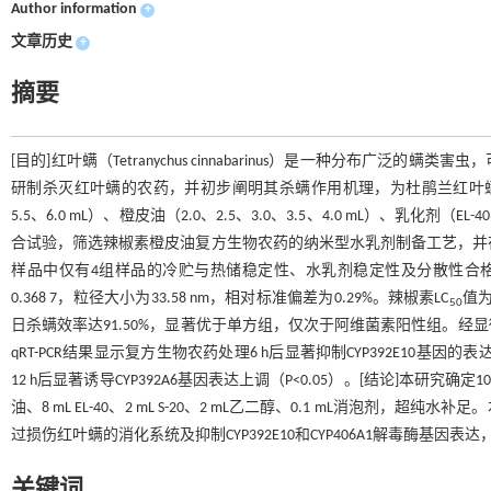
Author information
+
文章历史
+
摘要
[目的]红叶螨（Tetranychus cinnabarinus）是一种分布
研制杀灭红叶螨的农药，并初步阐明其杀螨作用机理，为杜鹃兰红叶螨虫害
5.5、6.0 mL）、橙皮油（2.0、2.5、3.0、3.5、4.0 mL）、乳化剂（EL
合试验，筛选辣椒素橙皮油复方生物农药的纳米型水乳剂制备工艺，并在
样品中仅有4组样品的冷贮与热储稳定性、水乳剂稳定性及分散性合格
0.368 7，粒径大小为33.58 nm，相对标准偏差为0.29%。辣椒素LC
值为
50
日杀螨效率达91.50%，显著优于单方组，仅次于阿维菌素阳性组。
qRT-PCR结果显示复方生物农药处理6 h后显著抑制CYP392E10基因的表达
12 h后显著诱导CYP392A6基因表达上调（P<0.05）。[结论]本研究确
油、8 mL EL-40、2 mL S-20、2 mL乙二醇、0.1 mL消
过损伤红叶螨的消化系统及抑制CYP392E10和CYP406A1解毒酶基因
关键词