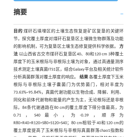
摘要
目的
煤矸石填埋区的土壤生态恢复是矿区复垦的关键环
节，探究覆土厚度对煤矸石复垦区土壤微生物群落及功能
的影响机制，可为复垦区土壤生态修复提供科学依据。
方
法
以山西省古交市煤矸石复垦区40、80和120 cm 3种覆土
厚度下的玉米根际与非根际土壤为对象，通过高通量测序
技术测定土壤真菌ITS1区，结合Galaxy平台及相关统计软件
分析真菌群落对覆土厚度的响应。
结果
各覆土厚度下玉米
根际与非根际土壤子囊菌门为优势菌门，相对丰度为
73.63%~95.84%，真菌代谢功能以生物合成、降解、利用、
同化和前体代谢物和能量的产生为主，无论根际还是非根
际，84条代谢通路在80 cm的覆土厚度下得分值最高，为
0.71，S40最小，为-0.39，顺序为
R80>R40>R120>S80>S120>S40；80 cm相较于40和120 cm的
覆土厚度提高了玉米根际与非根际真菌群落chao1指数和