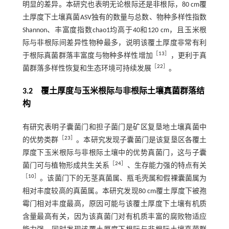
明显的差异。本研究也表明无论根际还是非根际，80 cm覆
土厚度下土壤真菌ASV独有的数量与总数、物种多样性指数
Shannon、丰富度指数chao1均高于40和120 cm，且玉米根
际与非根际间差异性物种最多，说明该覆土厚度非常有利
［
13
］
于根际真菌群落丰富度与物种多样性增加
，更利于真
［
22
］
菌群落多样性恢复和生态环境可持续发展
。
3.2 覆土厚度与玉米根际与非根际土壤真菌群落结
构
有研究表明子囊菌门和担子菌门是矿区复垦地土壤真菌中
［
23
］
的优势类群
。本研究发现子囊菌门是该复垦区各覆土
厚度下玉米根际与非根际土壤中的优势真菌门，这与子囊
［
24
］
菌门可与植物形成共生关系
、生存能力强的特点有关
［
10
］
。该菌门下的无茎真菌属、瓶毛壳属和假裸囊菌属为
相对丰度较高的真菌属。本研究发现80 cm覆土厚度下被孢
霉门相对丰度最高，原因可能与该覆土厚度下土壤有机质
含量最高有关，因为该真菌门对有机质丰富的腐败物适应