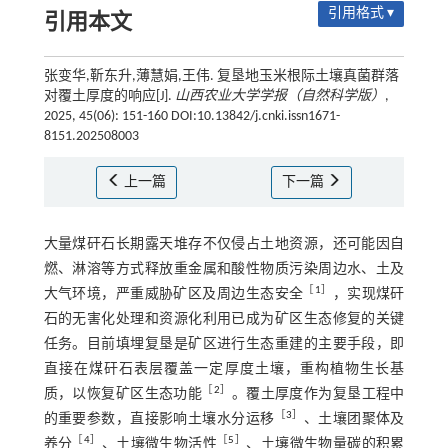
引用格式 ▾
引用本文
张变华,靳东升,薄慧娟,王伟. 复垦地玉米根际土壤真菌群落
对覆土厚度的响应[J].
山西农业大学学报（自然科学版）
,
2025, 45(06): 151-160 DOI:10.13842/j.cnki.issn1671-
8151.202508003
上一篇
下一篇
大量煤矸石长期露天堆存不仅侵占土地资源，还可能因自
燃、淋溶等方式释放重金属和酸性物质污染周边水、土及
［
1
］
大气环境，严重威胁矿区及周边生态安全
，实现煤矸
石的无害化处理和资源化利用已成为矿区生态修复的关键
任务。目前填埋复垦是矿区进行生态重建的主要手段，即
直接在煤矸石表层覆盖一定厚度土壤，重构植物生长基
［
2
］
质，以恢复矿区生态功能
。覆土厚度作为复垦工程中
［
3
］
的重要参数，直接影响土壤水分运移
、土壤团聚体及
［
4
］
［
5
］
养分
、土壤微生物活性
、土壤微生物量碳的积累