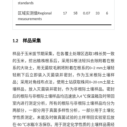
standards
区域实测值Regional
17
58
0.07
33
6
measurements
1.2 样品采集
样品于玉米拔节期采集，在各覆土处理区选取3株长势一致
的玉米，挖出植株根系后，采用抖根法轻抖去除附着在根
系的大块土，用无菌软毛刷将附着在根系的0~2 mm土壤轻
轻刷下后立即装入灭菌袋并密封，作为玉米根际土壤样
品；采用对角线布点法，使用土钻获取株间0~20 cm土层土
壤样品，放入灭菌袋并密封，作为非根际土壤样品。密封
后的根际与非根际土壤样品均迅速放入4 ℃保温箱及时带回
室内进行测定分析，所有的根际与非根际土壤样品均分为
两部分，一部分用于真菌多样性分析，一部分用于土壤化
学性质测定。未能及时做真菌试验的土样带回实验室后放
在-80 ℃冰箱冷冻保存。用于测定化学性质的土壤样品需经