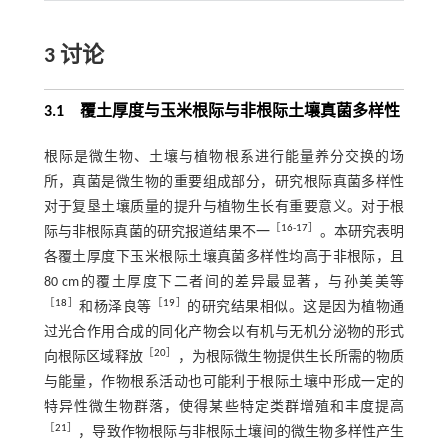
3 讨论
3.1 覆土厚度与玉米根际与非根际土壤真菌多样性
根际是微生物、土壤与植物根系进行能量养分交换的场
所，真菌是微生物的重要组成部分，研究根际真菌多样性
对于复垦土壤质量的提升与植物生长有重要意义。对于根
［
16
-
17
］
际与非根际真菌的研究报道结果不一
。本研究表明
各覆土厚度下玉米根际土壤真菌多样性均高于非根际，且
80 cm的覆土厚度下二者间的差异最显著，与孙美美等
［
18
］
［
19
］
和杨泽良等
的研究结果相似。这是因为植物通
过光合作用合成的同化产物会以有机与无机分泌物的形式
［
20
］
向根际区域释放
，为根际微生物提供生长所需的物质
与能量，作物根系活动也可能利于根际土壤中形成一定的
特异性微生物群落，使得某些特定类群增殖和丰度提高
［
21
］
，导致作物根际与非根际土壤间的微生物多样性产生