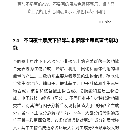
著与不显著的ASV，不显著的用灰色圆环表示，组内显
著上调的用实心圆点显示，颜色代表不同门
Full size
2.4 不同覆土厚度下根际与非根际土壤真菌代谢功
能
不同覆土厚度下玉米根际与非根际土壤真菌群落一级功能
单元表现为生物合成、降解、利用、同化和前体代谢物和
能量的产生。二级功能主要为氨基酸的生物合成，碳水化
合物生物合成，辅因子、假体基团、电子载体和维生素生
物合成，核苷和核苷酸生物合成、脂肪酸和脂质生物合
成、电子转移与呼吸（
图5
）。不同样本共有84种代谢功能
类群，对其进行因子分析后发现特征值大于1的有7个主成
分，第1、2主成分总解释率为75.55%，大部分的代谢通路
位于第一和第四象限，35条代谢通路对第1主成分的贡献较
大，其中生物合成通路占比最大；对主成分2贡献率较大的