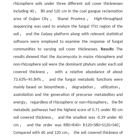
rhizosphere soils under three different soil cover thicknesses
including 40， 80 and 120 cm in the coal gangue reclamation
area of Gujiao City， Shanxi Province， High-throughput
sequencing was used to analyze the fungal ITS1 region of the
soil， and the Galaxy platform along with relevant statistical
software were employed to examine the response of fungal
communities to varying soil cover thicknesses.
Results
The
results showed that the
Ascomycota
in maize rhizosphere and
non-rhizosphere soil were the dominant phylum under each soil
covered thickness， with a relative abundance of about
73.63%~95.84%， and the fungal metabolic functions were
mainly based on biosynthesis， degradation， utilization，
assimilation and the generation of precursor metabolites and
energy， regardless of rhizosphere or non-rhizosphere， the 84
metabolic pathways had the highest score of 0.71 under 80 cm
soil covered thickness， and the smallest was -0.39 under 40
cm， and the order was R80>R40> R120>S80>S120>S40；
Compared with 40 and 120 cm， the soil covered thickness of