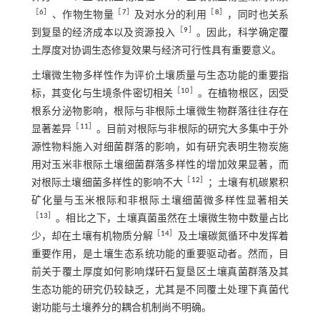
［
6
］
［
7
］
［
8
］
、作物生物量
及对水分的利用
，同时也关系
［
9
］
到复垦的经济成本以及资源投入
。因此，科学确定覆
土厚度对协调生态修复效果与经济可行性具有重要意义。
土壤微生物多样性作为评价土壤质量与生态功能的重要指
［
10
］
标，其变化与生境条件密切相关
。在植物根区，因受
根系分泌物影响，根际与非根际土壤微生物群落往往存在
［
11
］
显著差异
。目前对根际与非根际的研究大多集中于外
源性物料施入对细菌群落的影响，如有研究表明生物炭施
用对玉米非根际土壤细菌群落多样性的增加效果显著，而
［
12
］
对根际土壤细菌多样性的影响不大
；土壤有机碳累积
矿化量与玉米根际和非根际土壤细菌微多样性显著相关
［
13
］
。相比之下，土壤真菌虽然在土壤微生物中数量占比
［
14
］
少，却在土壤有机物质分解
及土壤碳氮循环中发挥着
重要作用，是土壤生态系统功能的重要驱动者。然而，目
前关于覆土厚度如何影响煤矸石复垦区土壤真菌群落及其
生态功能的研究仍较缺乏，尤其是不同覆土处理下真菌代
谢功能与土壤养分的耦合机制尚不明确。