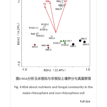
图6 RDA分析玉米根际与非根际土壤养分与真菌群落
Fig. 6 RDA about nutrients and fungal community in the
maize rhizosphere and non-rhizosphere soil
Full size