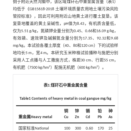
倒于附近天然沟壑中，该区域煤矸石中重金属含量（
表1
）
均低于《GB15618-2018 土壤环境质量农用地土壤污染风险
管控标准》，因此可利用附近山地黄土进行覆土复垦。该
复垦地覆盖的黄土呈碱性，pH值为8.43，有机质含量低，
仅为5.51 g/kg，氮磷钾全量分别为0.45、0.66和16.09 g/kg，
有效磷、速效钾及碱解氮含量分别为17.35、92.32和9.68
mg/kg。本试验各覆土厚度（40、80和120 cm）下的试验样
地均长5 m，宽4 m。本研究玉米种植试验播种与施肥分别
采用人工点播与人工撒施方式，株距30 cm、行距55 cm，
有机肥（7500 kg/hm²）配施无机肥（600 kg/hm²）。
表1 煤矸石中重金属含量
Table1 Contents of heavy metal in coal gangue mg/kg
铜
锌
镉
铅
砷
重金属Heavy metal
Cu
Zn
Cd
Pb
As
国家标准National
100
300
0.60
170
25