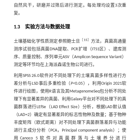
自然风干，研磨并过筛后进行测定。每处理均设置3次重
复。
1.3 实验方法与数据处理
［
15
］
土壤基础化学性质测定参照鲍士旦
方法，真菌高通量
测序试验包括真菌DNA提取、PCR扩增（ITS1区）、建库测
序、质量控制、序列单元ASV（Amplicon Sequence Variant）
测定等环节均在上海派森诺生物公司进行。
利用SPSS 26.0软件对不同处理下的土壤真菌多样性进行方
差分析与LSD事后多重检验（
P<
0.05），利用Origin 2021软
件进行绘图，使用R语言及其MetagenomeSeq包分析不同处
理下有显著差异的真菌、利用Galaxy平台对不同处理下的真
菌群落进行LEfSe（LAD Effect Size）分析，根据LAD默认值
（LAD=2）确定有显著差异的标志性物种及数量；基于物种
丰度矩阵（欧式距离）对不同处理下真菌群落差异与功能
进行主成分分析（PCA，Principal component analysis）；使
用Canoco 5软件对真菌群落与土壤养分进行