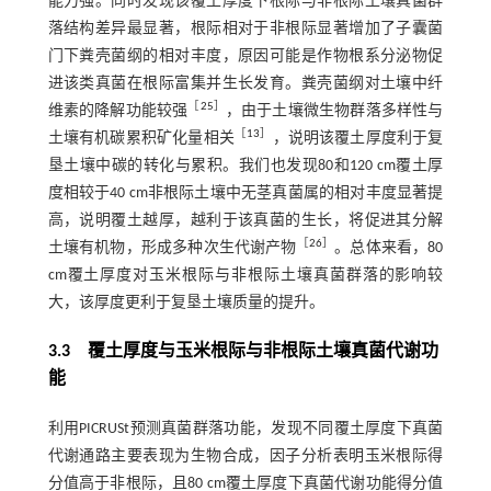
能力强。同时发现该覆土厚度下根际与非根际土壤真菌群
落结构差异最显著，根际相对于非根际显著增加了子囊菌
门下粪壳菌纲的相对丰度，原因可能是作物根系分泌物促
进该类真菌在根际富集并生长发育。粪壳菌纲对土壤中纤
［
25
］
维素的降解功能较强
，由于土壤微生物群落多样性与
［
13
］
土壤有机碳累积矿化量相关
，说明该覆土厚度利于复
垦土壤中碳的转化与累积。我们也发现80和120 cm覆土厚
度相较于40 cm非根际土壤中无茎真菌属的相对丰度显著提
高，说明覆土越厚，越利于该真菌的生长，将促进其分解
［
26
］
土壤有机物，形成多种次生代谢产物
。总体来看，80
cm覆土厚度对玉米根际与非根际土壤真菌群落的影响较
大，该厚度更利于复垦土壤质量的提升。
3.3 覆土厚度与玉米根际与非根际土壤真菌代谢功
能
利用PICRUSt预测真菌群落功能，发现不同覆土厚度下真菌
代谢通路主要表现为生物合成，因子分析表明玉米根际得
分值高于非根际，且80 cm覆土厚度下真菌代谢功能得分值