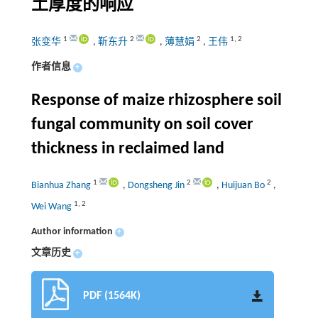
土厚度的响应
1
2
2
1
,
2
张变华
,
靳东升
,
薄慧娟
,
王伟
作者信息
+
Response of maize rhizosphere soil
fungal community on soil cover
thickness in reclaimed land
1
2
2
Bianhua Zhang
,
Dongsheng Jin
,
Huijuan Bo
,
1
,
2
Wei Wang
Author information
+
文章历史
+
PDF (1564K)