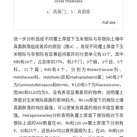
cover thickness
a：真菌门； b：真菌属
Full size
进一步分析造成不同覆土厚度下玉米根际与非根际土壤中
真菌群落组成差异的原因（
图4
），发现不同覆土厚度下玉
米根际与非根际有显著组间差异的分类单元有31个，其中
R80有24个，占总体的77%，有2个门，3个纲，3个目，5个
科，11个属；R40有4个，分别为Bionectriaceae科、
Helotiaceae科、Helotiales目和
Hydropisphaera
属；S40有2个
为
Gymnostellatospor
a和
Kernia
，R120有1个为
Poaceascoma
，
而S80和S120均为0，没有表现显著差异的物种，说明覆土
厚度对玉米根际真菌的影响较大，80 cm厚度下的根际土壤
真菌群落的响应最强，可以使某些真菌的相对丰度显著增
强。MetagenomeSeq分析表明各覆土厚度下根际相对于非
根际上调的ASV数量在40、80和120 cm覆土厚度下分别有
9、32和25个，这些ASV均以粪壳菌纲为主，在40、80和120