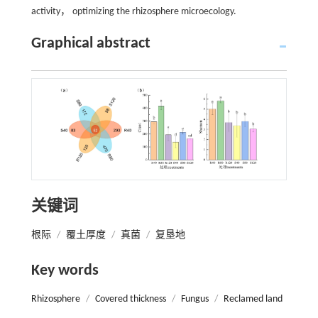
activity， optimizing the rhizosphere microecology.
Graphical abstract
关键词
根际
/
覆土厚度
/
真菌
/
复垦地
Key words
Rhizosphere
/
Covered thickness
/
Fungus
/
Reclamed land