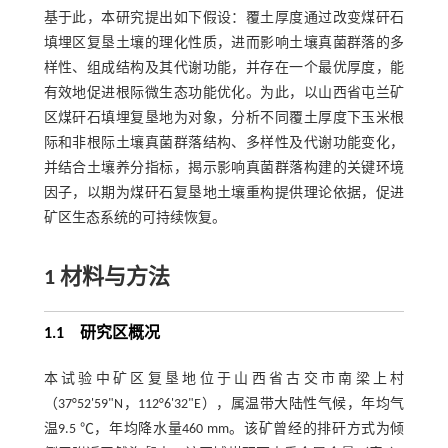
基于此，本研究提出如下假设：覆土厚度通过改变煤矸石
填埋区复垦土壤的理化性质，进而影响土壤真菌群落的多
样性、组成结构及其代谢功能，并存在一个最优厚度，能
有效地促进根际微生态功能优化。为此，以山西省屯兰矿
区煤矸石填埋复垦地为对象，分析不同覆土厚度下玉米根
际和非根际土壤真菌群落结构、多样性及代谢功能变化，
并结合土壤养分指标，揭示影响真菌群落构建的关键环境
因子，以期为煤矸石复垦地土壤重构提供理论依据，促进
矿区生态系统的可持续恢复。
1 材料与方法
1.1 研究区概况
本试验中矿区复垦地位于山西省古交市南梁上村
（37°52'59"N，112°6'32"E），属温带大陆性气候，年均气
温9.5 ℃，年均降水量460 mm。该矿曾经的排矸方式为倾