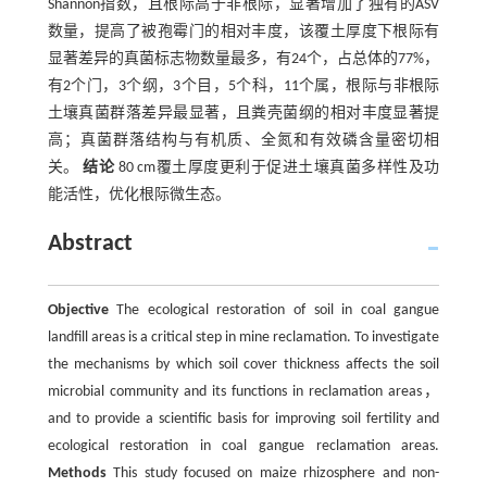
Shannon指数，且根际高于非根际，显著增加了独有的ASV
数量，提高了被孢霉门的相对丰度，该覆土厚度下根际有
显著差异的真菌标志物数量最多，有24个，占总体的77%，
有2个门，3个纲，3个目，5个科，11个属，根际与非根际
土壤真菌群落差异最显著，且粪壳菌纲的相对丰度显著提
高；真菌群落结构与有机质、全氮和有效磷含量密切相
关。
结论
80 cm覆土厚度更利于促进土壤真菌多样性及功
能活性，优化根际微生态。
Abstract
Objective
The ecological restoration of soil in coal gangue
landfill areas is a critical step in mine reclamation. To investigate
the mechanisms by which soil cover thickness affects the soil
microbial community and its functions in reclamation areas，
and to provide a scientific basis for improving soil fertility and
ecological restoration in coal gangue reclamation areas.
Methods
This study focused on maize rhizosphere and non-