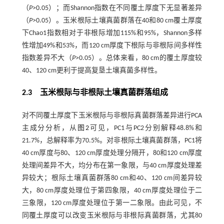
（
P
>0.05）；而Shannon指数在不同覆土厚度下无显著差异
（
P
>0.05）。玉米根际土壤真菌群落在40和80 cm覆土厚度
下Chao1指数相对于非根际增加115%和95%，Shannon多样
性增加49%和53%，而120 cm厚度下根际与非根际间多样性
指数差异不大（
P
>0.05）。总体来看，80 cm的覆土厚度较
40、120 cm更利于提高复垦土壤真菌多样性。
2.3 玉米根际与非根际土壤真菌群落组成
对不同覆土厚度下玉米根际与非根际真菌群落差异进行PCA
主成分分析，从
图2
可见，PC1与PC2分别解释48.8%和
21.7%，总解释率为70.5%。对非根际土壤真菌群落，PC1将
40 cm厚度与80、120 cm厚度处理分隔开，80和120 cm厚度
处理间差异不大，均分布在第一象限，与40 cm厚度处理差
异较大；根际土壤真菌群落80 cm和40、120 cm间差异较
大，80 cm厚度处理位于第四象限，40 cm厚度处理位于二
三象限，120 cm厚度处理位于第一二象限。由此可见，不
同覆土厚度可以改变玉米根际与非根际真菌群落，尤其80