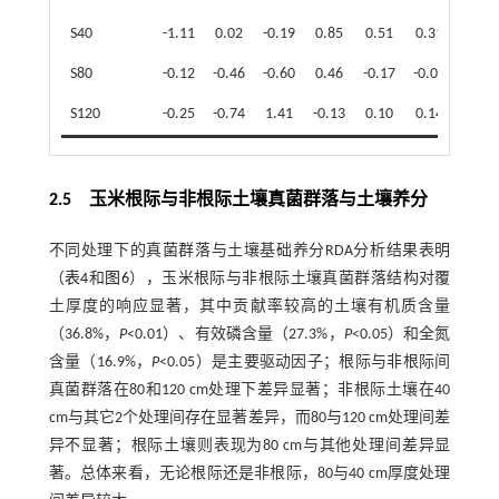
S40
-1.11
0.02
-0.19
0.85
0.51
0.31
-0.39
S80
-0.12
-0.46
-0.60
0.46
-0.17
-0.09
-0.24
S120
-0.25
-0.74
1.41
-0.13
0.10
0.14
-0.26
2.5 玉米根际与非根际土壤真菌群落与土壤养分
不同处理下的真菌群落与土壤基础养分RDA分析结果表明
（
表4
和
图6
），玉米根际与非根际土壤真菌群落结构对覆
土厚度的响应显著，其中贡献率较高的土壤有机质含量
（36.8%，
P
<0.01）、有效磷含量（27.3%，
P
<0.05）和全氮
含量（16.9%，
P
<0.05）是主要驱动因子；根际与非根际间
真菌群落在80和120 cm处理下差异显著；非根际土壤在40
cm与其它2个处理间存在显著差异，而80与120 cm处理间差
异不显著；根际土壤则表现为80 cm与其他处理间差异显
著。总体来看，无论根际还是非根际，80与40 cm厚度处理