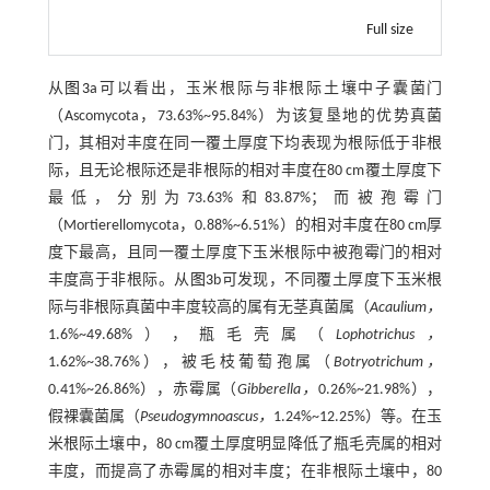
Full size
从
图3
a可以看出，玉米根际与非根际土壤中子囊菌门
（Ascomycota，73.63%~95.84%）为该复垦地的优势真菌
门，其相对丰度在同一覆土厚度下均表现为根际低于非根
际，且无论根际还是非根际的相对丰度在80 cm覆土厚度下
最低，分别为73.63%和83.87%；而被孢霉门
（Mortierellomycota，0.88%~6.51%）的相对丰度在80 cm厚
度下最高，且同一覆土厚度下玉米根际中被孢霉门的相对
丰度高于非根际。从
图3
b可发现，不同覆土厚度下玉米根
际与非根际真菌中丰度较高的属有无茎真菌属（
Acaulium，
1.6%~49.68%），瓶毛壳属（
Lophotrichus，
1.62%~38.76%），被毛枝葡萄孢属（
Botryotrichum，
0.41%~26.86%），赤霉属（
Gibberella，
0.26%~21.98%），
假裸囊菌属（
Pseudogymnoascus，
1.24%~12.25%）等。在玉
米根际土壤中，80 cm覆土厚度明显降低了瓶毛壳属的相对
丰度，而提高了赤霉属的相对丰度；在非根际土壤中，80