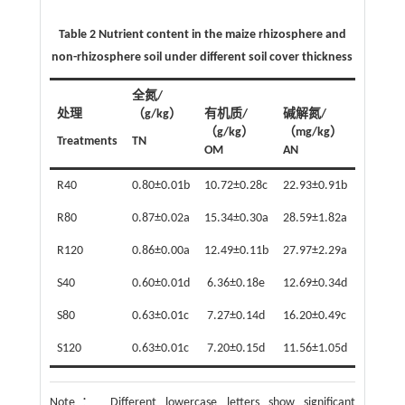
Table 2 Nutrient content in the maize rhizosphere and
non-rhizosphere soil under different soil cover thickness
全氮/
有效磷/
处理
（g/kg）
有机质/
碱解氮/
（mg/k
（g/kg）
（mg/kg）
Treatments
TN
AP
OM
AN
R40
0.80±0.01b
10.72±0.28c
22.93±0.91b
14.63±0
R80
0.87±0.02a
15.34±0.30a
28.59±1.82a
19.20±0
R120
0.86±0.00a
12.49±0.11b
27.97±2.29a
15.73±0
S40
0.60±0.01d
6.36±0.18e
12.69±0.34d
10.93±0
S80
0.63±0.01c
7.27±0.14d
16.20±0.49c
14.93±0
S120
0.63±0.01c
7.20±0.15d
11.56±1.05d
13.33±0
Note：
Different lowercase letters show significant