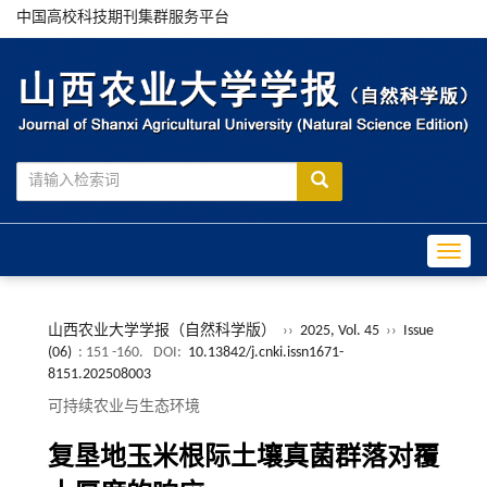
中国高校科技期刊集群服务平台
Toggle
山西农业大学学报（自然科学版）
››
2025, Vol. 45
››
Issue
(06)
: 151 -160.
DOI:
10.13842/j.cnki.issn1671-
8151.202508003
可持续农业与生态环境
复垦地玉米根际土壤真菌群落对覆