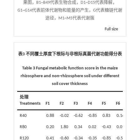
果图，B1~B49代表生物合成，D1~D15代表降解，
G1~G14代表前体代谢物和能量的产生，G代表糖链代谢
途径，M1~M5代表代谢簇
Full size
表3 不同覆土厚度下根际与非根际真菌代谢功能得分表
Table 3 Fungal metabolic function score in the maize
rhizosphere and non⁃rhizosphere soil under different
soil cover thickness
处理
得分
Treatments
F1
F2
F3
F4
F5
F6
Scor
R40
0.88
-0.02
-0.62
-0.85
0.83
0.16
0.30
R80
0.20
1.80
0.34
0.02
-0.43
0.01
0.71
R120
0.41
-0.60
-0.34
-0.35
-0.85
-0.53
-0.12