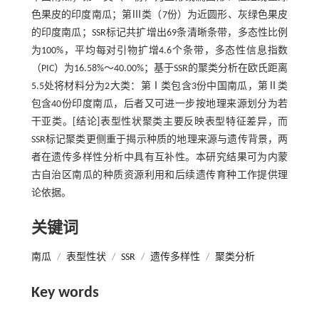
色果皮的印度南瓜；第Ⅲ类（7份）为近圆形、灰绿色果皮
的印度南瓜；SSR标记共扩增出69条清晰条带，多态性比例
为100%，平均每对引物扩增4.6个条带，多态性信息指数
（PIC）为16.58%～40.00%；基于SSR的聚类分析在欧氏距离
5.5处将材料分为2大类：第Ⅰ类包含3份中国南瓜，第Ⅱ类
包含40份印度南瓜，后者又可进一步按地理来源划分为若
干亚类。[结论]表型性状聚类主要反映表型特征差异，而
SSR标记聚类更侧重于揭示种质的地理来源与遗传背景，两
者在遗传多样性分析中具有互补性。本研究结果可为内蒙
古自治区南瓜的种质资源利用和后续遗传育种工作提供理
论依据。
关键词
南瓜
/
表型性状
/
SSR
/
遗传多样性
/
聚类分析
Key words