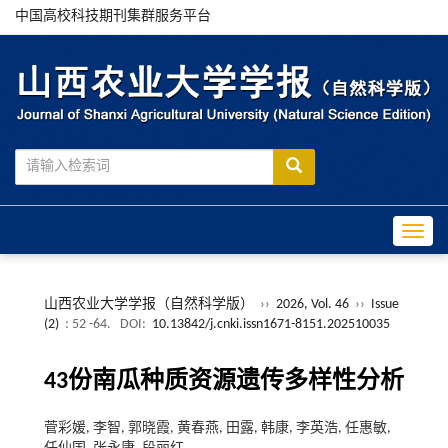
中国高校科技期刊集群服务平台
Toggle
山西农业大学学报（自然科学版）
››
2026, Vol. 46
››
Issue
(2)
: 52 -64.
DOI:
10.13842/j.cnki.issn1671-8151.202510035
43份南瓜种质资源遗传多样性分析
菅彩媛, 李智, 郭晓霞, 黄春燕, 田露, 韩康, 李英浩, 任惠敏,