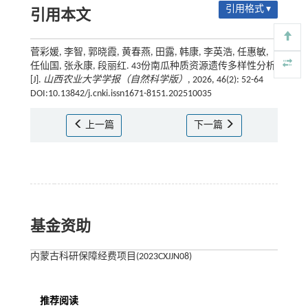
引用格式 ▾
引用本文
菅彩媛, 李智, 郭晓霞, 黄春燕, 田露, 韩康, 李英浩, 任惠敏,
任仙国, 张永康, 段丽红. 43份南瓜种质资源遗传多样性分析
[J].
山西农业大学学报（自然科学版）
, 2026, 46(2): 52-64
DOI:10.13842/j.cnki.issn1671-8151.202510035
上一篇
下一篇
基金资助
内蒙古科研保障经费项目(2023CXJJN08)