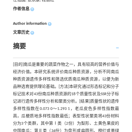
任仙国, 张永康, 段丽红
作者信息
+
Author information
+
文章历史
+
摘要
[目的]南瓜是重要的蔬菜作物之一，具有较高的营养价值与
经济价值。本研究系统评价南瓜种质资源，分析不同南瓜
种质资源遗传多样性和筛选优质南瓜种质资源，以便为新
品种选育提供理论基础。[方法]本研究通过形态标记和分子
标记技术对43份南瓜种质资源的18个质量性状及SSR分子标
记进行遗传多样性分析和聚类分析。[结果]质量性状的遗传
多样性指数在0.073 0～1.293 1，老瓜皮色多样性指数最
高，瓜梗质地多样性指数最低；表型性状聚类将43份材料
分为3个类群，其中第Ⅰ类（2份）为梨形、土黄色果皮的
中国南瓜；第Ⅱ类（34份）为盘形或扁圆形、橙红或墨绿