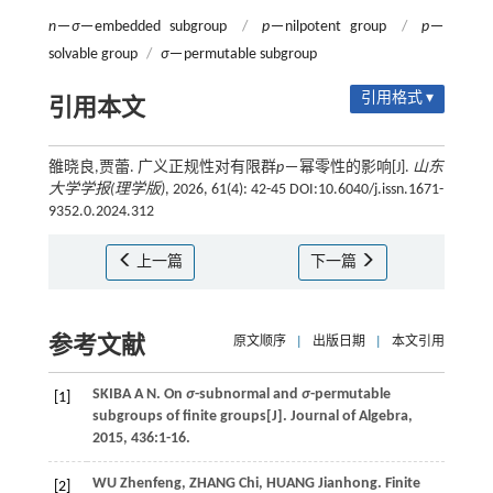
n
－
σ
－embedded subgroup
/
p
－nilpotent group
/
p
－
solvable group
/
σ
－permutable subgroup
引用格式 ▾
引用本文
雒晓良,贾蕾. 广义正规性对有限群
p
－幂零性的影响[J].
山东
大学学报(理学版)
, 2026, 61(4): 42-45 DOI:10.6040/j.issn.1671-
9352.0.2024.312
上一篇
下一篇
参考文献
原文顺序
|
出版日期
|
本文引用
SKIBA
A N
. On
σ
-subnormal and
σ
-permutable
[1]
subgroups of finite groups[J].
Journal of Algebra
,
2015
,
436
:1-16.
WU
Zhenfeng
,
ZHANG
Chi
,
HUANG
Jianhong
. Finite
[2]