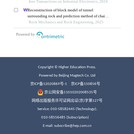
Copyright © Higher Education Press.
Powered by Beijing Magtech Co. Ltd
京ICP备12020869号-1
京ICP备150856号
京公网安备11010202008535号
网络出版服务许可证网出证(京)字第127号
Service: 010-58582445 (Technology);
010-58556485 (Subscription)
E-mail: subscribe@hep.com.cn