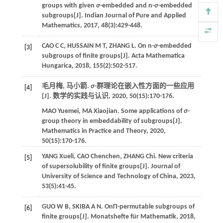
groups with given
σ
-embedded and n-
σ
-embedded
subgroups[J].
Indian Journal of Pure and Applied
Mathematics
,
2017
,
48
(3):429-448.
CAO
C C
,
HUSSAIN
M T
,
ZHANG
L
. On n-
σ
-embedded
[3]
subgroups of finite groups[J].
Acta Mathematica
Hungarica
,
2018
,
155
(2):502-517.
毛月梅, 马小箭.
σ
-群理论在嵌入性方面的一些应用
[4]
[J].
数学的实践与认识
,
2020
,
50
(15):170-176.
MAO
Yuemei
,
MA
Xiaojian
. Some applications of
σ
-
group theory in embeddability of subgroups[J].
Mathematics in Practice and Theory
,
2020
,
50
(15):170-176.
YANG
Xueli
,
CAO
Chenchen
,
ZHANG
Chi
. New criteria
[5]
of supersolubility of finite groups[J].
Journal of
University of Science and Technology of China
,
2023
,
53
(5):41-45.
GUO
W B
,
SKIBA
A N
. OnΠ-permutable subgroups of
[6]
finite groups[J].
Monatshefte für Mathematik
,
2018
,