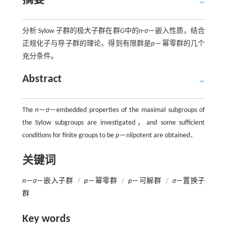
摘要
分析 Sylow 子群的极大子群在群
G
中的
n
-
σ
－嵌入性质，结合
正规化子与导子群的理论，得到有限群是
p
－幂零群的几个
充分条件。
Abstract
The
n
－
σ
－embedded properties of the maximal subgroups of
the Sylow subgroups are investigated，and some sufficient
conditions for finite groups to be
p
－nilpotent are obtained．
关键词
n
－
σ
－嵌入子群
/
p
－幂零群
/
p
－可解群
/
σ
－置换子
群
Key words