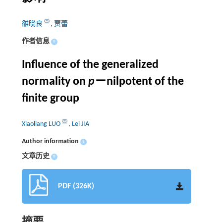
雒晓良
,
贾蕾
作者信息
+
Influence of the generalized
normality on
p
－nilpotent of the
finite group
Xiaoliang LUO
,
Lei JIA
Author information
+
文章历史
+
PDF (326K)