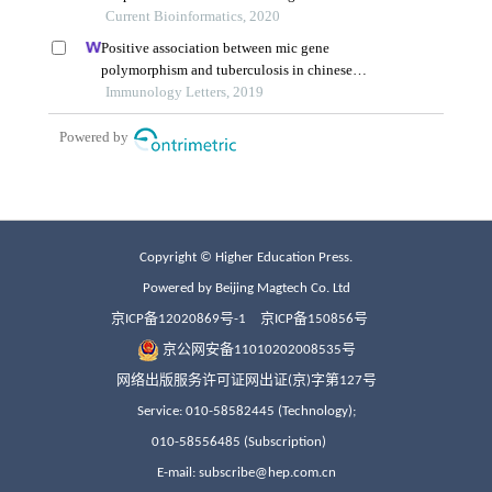
Copyright © Higher Education Press.
Powered by Beijing Magtech Co. Ltd
京ICP备12020869号-1
京ICP备150856号
京公网安备11010202008535号
网络出版服务许可证网出证(京)字第127号
Service: 010-58582445 (Technology);
010-58556485 (Subscription)
E-mail: subscribe@hep.com.cn