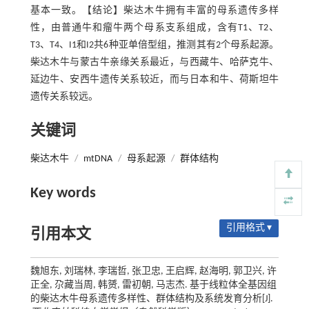
基本一致。【结论】柴达木牛拥有丰富的母系遗传多样
性，由普通牛和瘤牛两个母系支系组成，含有T1、T2、
T3、T4、I1和I2共6种亚单倍型组，推测其有2个母系起源。
柴达木牛与蒙古牛亲缘关系最近，与西藏牛、哈萨克牛、
延边牛、安西牛遗传关系较近，而与日本和牛、荷斯坦牛
遗传关系较远。
关键词
柴达木牛
/
mtDNA
/
母系起源
/
群体结构
Key words
引用格式 ▾
引用本文
魏旭东, 刘瑞林, 李瑞哲, 张卫忠, 王启辉, 赵海明, 郭卫兴, 许
正全, 尕藏当周, 韩赟, 雷初朝, 马志杰. 基于线粒体全基因组
的柴达木牛母系遗传多样性、群体结构及系统发育分析[J].