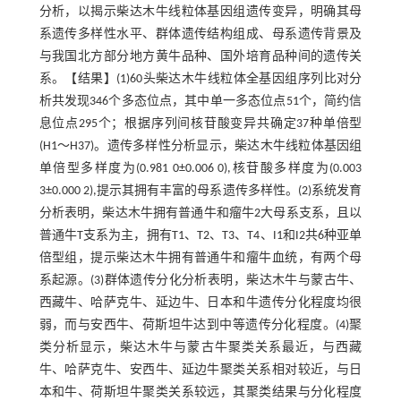
分析，以揭示柴达木牛线粒体基因组遗传变异，明确其母
系遗传多样性水平、群体遗传结构组成、母系遗传背景及
与我国北方部分地方黄牛品种、国外培育品种间的遗传关
系。【结果】(1)60头柴达木牛线粒体全基因组序列比对分
析共发现346个多态位点，其中单一多态位点51个，简约信
息位点295个；根据序列间核苷酸变异共确定37种单倍型
(H1～H37)。遗传多样性分析显示，柴达木牛线粒体基因组
单倍型多样度为(0.981 0±0.006 0),核苷酸多样度为(0.003
3±0.000 2),提示其拥有丰富的母系遗传多样性。(2)系统发育
分析表明，柴达木牛拥有普通牛和瘤牛2大母系支系，且以
普通牛T支系为主，拥有T1、T2、T3、T4、I1和I2共6种亚单
倍型组，提示柴达木牛拥有普通牛和瘤牛血统，有两个母
系起源。(3)群体遗传分化分析表明，柴达木牛与蒙古牛、
西藏牛、哈萨克牛、延边牛、日本和牛遗传分化程度均很
弱，而与安西牛、荷斯坦牛达到中等遗传分化程度。(4)聚
类分析显示，柴达木牛与蒙古牛聚类关系最近，与西藏
牛、哈萨克牛、安西牛、延边牛聚类关系相对较近，与日
本和牛、荷斯坦牛聚类关系较远，其聚类结果与分化程度