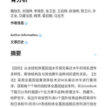
育分析
魏旭东, 刘瑞林, 李瑞哲, 张卫忠, 王启辉, 赵海明, 郭卫兴, 许
正全, 尕藏当周, 韩赟, 雷初朝, 马志杰
作者信息
+
Author information
+
文章历史
+
摘要
【目的】从全线粒体基因组水平探究柴达木牛的母系遗传
多样性、群体结构及与其他黄牛品种间的遗传关系。【方
法】采用全基因组重测序技术对60头柴达木牛进行重测
序，获取每个个体的线粒体全基因组全序列，并从GenBank
下载已公布的我国5个北方黄牛品种(即蒙古牛、西藏牛、
哈萨克牛、延边牛和安西牛)和2个国外培育品种(荷斯坦牛
和日本和牛)的共129条线粒体全基因组相应序列进行综合