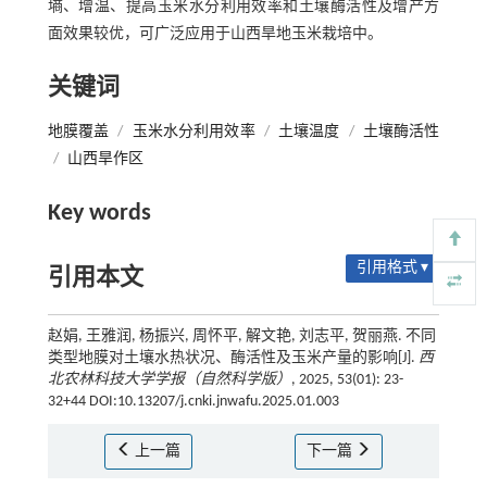
墒、增温、提高玉米水分利用效率和土壤酶活性及增产方
面效果较优，可广泛应用于山西旱地玉米栽培中。
关键词
地膜覆盖
/
玉米水分利用效率
/
土壤温度
/
土壤酶活性
/
山西旱作区
Key words
引用格式 ▾
引用本文
赵娟, 王雅润, 杨振兴, 周怀平, 解文艳, 刘志平, 贺丽燕. 不同
类型地膜对土壤水热状况、酶活性及玉米产量的影响[J].
西
北农林科技大学学报（自然科学版）
, 2025, 53(01): 23-
32+44 DOI:10.13207/j.cnki.jnwafu.2025.01.003
上一篇
下一篇