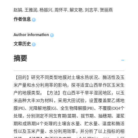
赵娟, 王雅润, 杨振兴, 周怀平, 解文艳, 刘志平, 贺丽燕
作者信息
+
Author information
+
文章历史
+
摘要
【目的】研究不同类型地膜对土壤水热状况、酶活性及玉
米产量和水分利用率的影响，探寻适宜山西旱作区玉米生
产的地膜类型。【方法】在山西半干旱半湿润地区，以玉
米品种大丰30为材料，采用大田试验，设置覆盖聚乙烯地
膜(PE)、光降解地膜(G)、全生物降解膜(PB)、不覆膜(CK)4个
处理，分别测定不同生育期(苗期、拔节期、抽穗期、灌浆
期和成熟期)4个处理的土壤含水量、贮水量、温度和酶活
性以及玉米产量、水分利用效率，并分析了以上指标的相