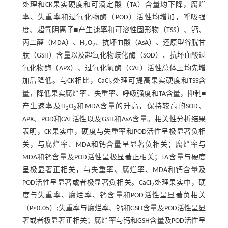
处理和CK果实硬度和可滴定酸（TA）含量均下降，腐烂
率、失重率和过氧化物酶（POD）活性均增加，呼吸强
度、超氧阴离子■产生速率和可溶性固形物（TSS）、钙、
丙二醛（MDA）、H
O
、抗坏血酸（AsA）、还原型谷胱甘
2
2
肽（GSH）含量以及超氧化物歧化酶（SOD）、抗坏血酸过
氧化物酶（APX）、过氧化氢酶（CAT）活性总体上均先增
加后降低。与CK相比，CaCl
处理可提高果实硬度和TSS含
2
量，降低果实腐烂率、失重率、呼吸强度和TA含量，抑制■
产生速率及H
O
和MDA含量的升高，保持较高的SOD、
2
2
APX、POD和CAT活性以及GSH和AsA含量。相关性分析结果
表明，CK果实中，硬度与失重率和POD活性呈极显著负相
关，与腐烂率、MDA和钙含量呈显著负相关；腐烂率与
MDA和钙含量及POD活性呈极显著正相关；TA含量与硬度
呈极显著正相关，与失重率、腐烂率、MDA和钙含量及
POD活性呈显著或者极显著负相关。CaCl
处理果实中，硬
2
度与失重率、腐烂率、钙含量和POD活性呈显著负相关
（P<0.05）;失重率与腐烂率、钙和GSH含量及POD活性呈显
著或者极显著正相关；腐烂率与钙和GSH含量及POD活性呈