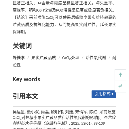
显著正相关；TA含量与硬度呈极显著正相关，与失重率、
腐烂率、钙和GSH含量及POD活性呈显著或极显著负相关。
【结论】采前喷施CaCl
可以使采后蜂糖李果实维持较高的
2
贮藏品质及抗氧化能力，从而提高果实耐贮性，延长果实
保鲜期。
关键词
蜂糖李
/
果实贮藏品质
/
CaCl
处理
/
活性氧代谢
/
耐
2
贮性
Key words
引用格式 ▾
引用本文
吴运星, 聂小双, 尚磊, 欧明伟, 刘姗, 宋倩军, 陈红. 采前喷施
CaCl
对蜂糖李果实贮藏品质和活性氧代谢的影响[J].
西北农
2
林科技大学学报（自然科学版）
, 2025, 53(01): 99-109