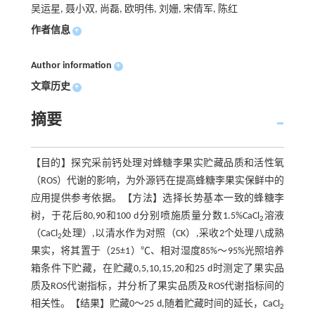
吴运星, 聂小双, 尚磊, 欧明伟, 刘姗, 宋倩军, 陈红
作者信息
+
Author information
+
文章历史
+
摘要
【目的】探究采前钙处理对蜂糖李果实贮藏品质和活性氧
（ROS）代谢的影响，为外源钙在提高蜂糖李果实保鲜中的
应用提供参考依据。【方法】选择长势基本一致的蜂糖李
树，于花后80,90和100 d分别喷施质量分数1.5%CaCl
溶液
2
（CaCl
处理）,以清水作为对照（CK）,采收2个处理八成熟
2
果实，将其置于（25±1）℃、相对湿度85%～95%光照培养
箱条件下贮藏，在贮藏0,5,10,15,20和25 d时测定了果实品
质及ROS代谢指标，并分析了果实品质及ROS代谢指标间的
相关性。【结果】贮藏0～25 d,随着贮藏时间的延长，CaCl
2