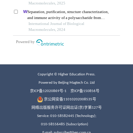
Copyright © Higher Education Press.
Powered by Beijing Magtech Co. Ltd
京ICP备12020869号-1
京ICP备150856号
京公网安备11010202008535号
网络出版服务许可证网出证(京)字第127号
Service: 010-58582445 (Technology);
010-58556485 (Subscription)
E-mail: subscribe@hep.com.cn