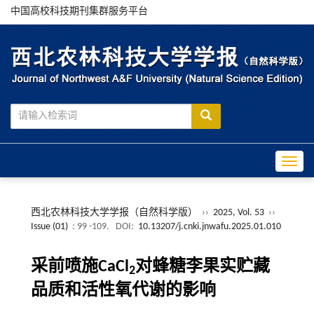
中国高校科技期刊集群服务平台
Toggle
西北农林科技大学学报（自然科学版）
››
2025, Vol. 53
››
Issue (01)
: 99 -109.
DOI:
10.13207/j.cnki.jnwafu.2025.01.010
采前喷施CaCl
对蜂糖李果实贮藏
2
品质和活性氧代谢的影响