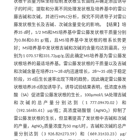
状根干质量为纵坐标绘制发状根生长曲线并确定添加诱导
子的时间；提取和分离不同处理发状根及培养基中的雷公
藤吉碱和次碱，并进行HPLC分析，探究不同诱导子对雷公
藤发状根生长及吉碱、次碱含量变化的影响。【结果】培
养35 d时，1/2 MS和MS培养基中雷公藤发状根干质量分别
为0.86和0.81 g/瓶，且MS培养基中发状根的根系长势更
好；MS培养基中发状根吉碱和次碱的含量均达到最高，分
别为1 070.57和331.72μg/g,因此确定MS培养基为雷公藤发
状根培养的最适培养基。雷公藤发状根的干质量以及吉碱
和次碱含量在培养21～28 d内迅速增长，28～35 d处于稳定
阶段，35 d后生长速率出现下降的趋势，因此确定雷公藤发
状根培养28 d添加诱导子。诱导试验结果表明，低浓度水杨
酸（SA）促进雷公藤发状根的生长，100μmol/L SA处理吉碱
和次碱的总产量分别达到（1 777.09±70.02）和
（592.16±85.61）μg/瓶；高浓度硝酸银（AgNO
）抑制了
3
雷公藤发状根的生长，但显著提高了发状根中吉碱和次碱
的产量，AgNO
质量浓度为50 mg/L时，吉碱和次碱的总产
3
量分别达到（3 926.82±273.59）和（669.31±33.23）μg/