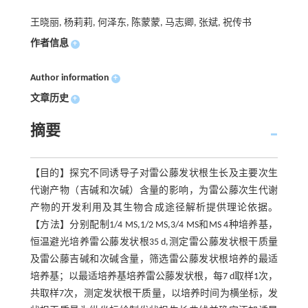
王晓丽, 杨莉莉, 何泽东, 陈蒙蒙, 马志卿, 张斌, 祝传书
作者信息
+
Author information
+
文章历史
+
摘要
【目的】探究不同诱导子对雷公藤发状根生长及主要次生
代谢产物（吉碱和次碱）含量的影响，为雷公藤次生代谢
产物的开发利用及其生物合成途径解析提供理论依据。
【方法】分别配制1/4 MS,1/2 MS,3/4 MS和MS 4种培养基，
恒温避光培养雷公藤发状根35 d,测定雷公藤发状根干质量
及雷公藤吉碱和次碱含量，筛选雷公藤发状根培养的最适
培养基；以最适培养基培养雷公藤发状根，每7 d取样1次，
共取样7次，测定发状根干质量，以培养时间为横坐标，发