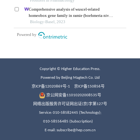
Copyright © Higher Education Press.
Powered by Beijing Magtech Co. Ltd
京ICP备12020869号-1
京ICP备150856号
京公网安备11010202008535号
网络出版服务许可证网出证(京)字第127号
Service: 010-58582445 (Technology);
010-58556485 (Subscription)
E-mail: subscribe@hep.com.cn