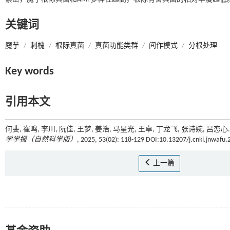
关键词
魔芋
/
刺槐
/
根际真菌
/
真菌功能类群
/
间作模式
/
分根处理
Key words
引用本文
何斐, 崔鸣, 李川, 阮佳, 王梦, 姜浩, 马星光, 王卓, 丁龙飞, 张诗婉
学学报（自然科学版）
, 2025, 53(02): 118-129 DOI:10.13207/j.cnki.jnwafu
上一篇