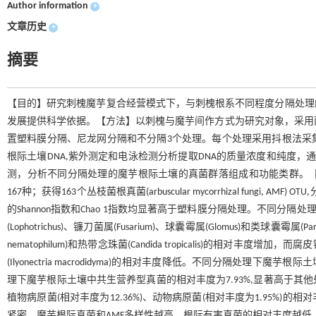
Author information
+
文章历史
+
摘要
【目的】研究刺槐魔芋复合经营模式下，与刺槐根系不同程度分隔处理
发展提供科学依据。【方法】以刺槐与魔芋间作方式为研究对象，采用
置塑料膜分隔、尼龙网分隔和不分隔3个处理。每个处理采用抖根法采
根际土壤DNA,紫外测定和电泳检测分析提取DNA的质量浓度和纯度，通过PCR扩增和IT
测，分析不同分隔处理的魔芋根际土壤的真菌群落组成和功能类群。【结果】
167种；获得163个丛枝菌根真菌(arbuscular mycorrhizal fungi
的Shannon指数和Chao 1指数均显著高于塑料膜分隔处理。不同分隔处
(Lophotrichus)、镰刀菌属(Fusarium)、球囊霉属(Glomus)和类球
nematophilum)和热带念珠菌(Candida tropicalis)的相对丰度增加，而腐皮镰刀菌(
(Ilyonectria macrodidyma)的相对丰度降低。不同分隔处理下魔
理下魔芋根际土壤中共生营养型真菌的相对丰度为7.93%,显著高于
植物病原菌(相对丰度为12.36%)、动物病原菌(相对丰度为1.95
紧密，魔芋根际真菌和AMF多样性越高，根际有害真菌的相对丰度越低