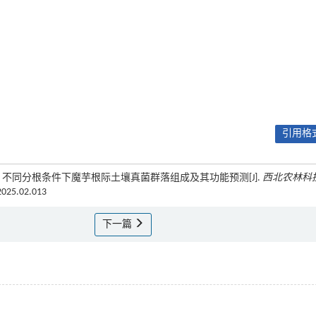
引用格式
, 吕恋心. 不同分根条件下魔芋根际土壤真菌群落组成及其功能预测[J].
西北农林科
.2025.02.013
下一篇