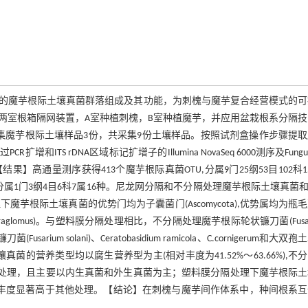
的魔芋根际土壤真菌群落组成及其功能，为刺槐与魔芋复合经营模式的可
两室根箱隔网装置，A室种植刺槐，B室种植魔芋，并应用盆栽根系分隔技
集魔芋根际土壤样品3份，共采集9份土壤样品。按照试剂盒操作步骤提取
S rDNA区域标记扩增子的Illumina NovaSeq 6000测序及Fungui
高通量测序获得413个魔芋根际真菌OTU,分属9门25纲53目102科1
, AMF) OTU,分属1门3纲4目6科7属16种。尼龙网分隔和不分隔处理魔芋根际土壤真菌和
理下魔芋根际土壤真菌的优势门均为子囊菌门(Ascomycota),优势属均为瓶
囊霉属(Paraglomus)。与塑料膜分隔处理相比，不分隔处理魔芋根际轮状镰刀菌(Fusar
Fusarium solani)、Ceratobasidium ramicola、C.cornigerum和大双
芋根际土壤真菌的营养类型均以腐生营养型为主(相对丰度为41.52%～63.66%),不
其他处理，且主要以内生真菌和外生真菌为主；塑料膜分隔处理下魔芋根际
%)的相对丰度显著高于其他处理。【结论】在刺槐与魔芋间作体系中，种间根系
。