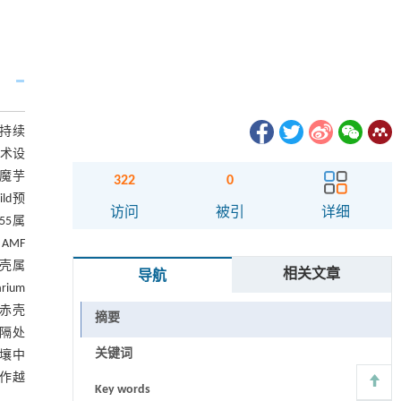
持续
术设
魔芋
322
0
ld预
访问
被引
详细
55属
AMF
毛壳属
相关文章
导航
ium
孢土赤壳
摘要
分隔处
关键词
土壤中
互作越
Key words