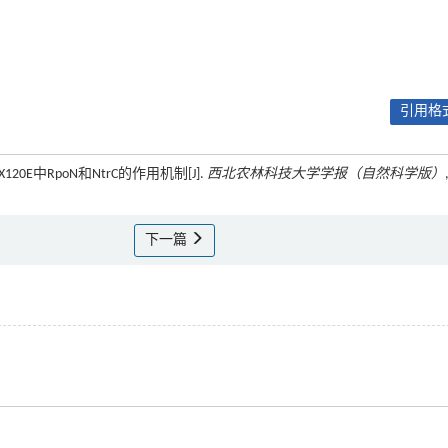
引用格式
20E中RpoN和NtrC的作用机制[J].
西北农林科技大学学报（自然科学版）
下一篇