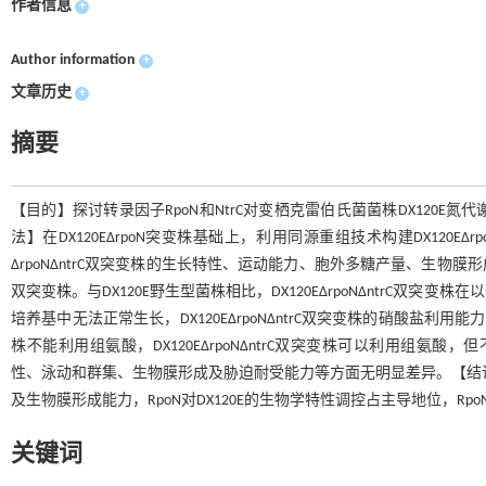
作者信息
+
Author information
+
文章历史
+
摘要
【目的】探讨转录因子RpoN和NtrC对变栖克雷伯氏菌菌株DX120
法】在DX120EΔrpoN突变株基础上，利用同源重组技术构建DX120EΔr
ΔrpoNΔntrC双突变株的生长特性、运动能力、胞外多糖产量、生物膜形成
双突变株。与DX120E野生型菌株相比，DX120EΔrpoNΔntrC
培养基中无法正常生长，DX120EΔrpoNΔntrC双突变株的硝酸盐利用
株不能利用组氨酸，DX120EΔrpoNΔntrC双突变株可以利用组氨酸，但不能
性、泳动和群集、生物膜形成及胁迫耐受能力等方面无明显差异。【结论】R
及生物膜形成能力，RpoN对DX120E的生物学特性调控占主导地位，Rp
关键词