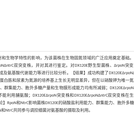
E氮代谢和生物学特性的影响，为该菌株在生物固氮领域的广泛应用奠定基础
poNΔntrC双突变株，并对其进行鉴定。对DX120E野生型菌株、ΔrpoN突
及氨基酸代谢能力等进行比较分析。【结果】成功构建了DX120EΔrpoNΔn
双突变株在以蛋白胨和尿素为氮源的培养基上生长无明显差异，但在以硝酸钾为唯一
能力、群集能力、胞外多糖产量和生物膜形成能力均有所减弱；DX120EΔrpo
利用脯氨酸；DX120EΔrpoN突变株和DX120EΔrpoNΔntrC双突变株在
poN和NtrC影响菌株DX120E的硝酸盐利用能力、群集能力、胞外多
oN和NtrC共同参与调控细菌对氨基酸的摄取及利用。