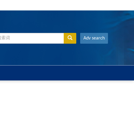
Adv search