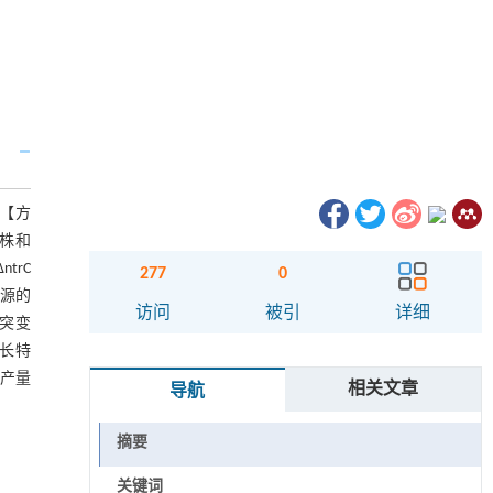
。【方
变株和
trC
277
0
氮源的
访问
被引
详细
N突变
生长特
糖产量
相关文章
导航
摘要
关键词