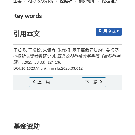
生姜
/
根茎收获机械
/
挖掘铲
/
前刃倾角
/
挖掘阻力
Key words
引用格式 ▾
引用本文
王知多, 王松松, 朱佩彦, 朱代根. 基于离散元法的生姜根茎
挖掘铲关键参数研究[J].
西北农林科技大学学报（自然科学
版）
, 2025, 53(03): 124-136
DOI:10.13207/j.cnki.jnwafu.2025.03.012
上一篇
下一篇
基金资助