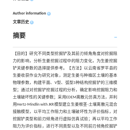
Author information
+
文章历史
+
摘要
【目的】研究不同类型挖掘铲及其前刃倾角角度对挖掘阻
力的影响，分析生姜挖掘过程中的阻力变化，为生姜挖掘
铲关键参数的选择提供参考。【方法】以云南省罗平县的
生姜收获作业为研究对象，测定生姜与种植区土壤的基本
物理参数，构建平面、V型、弧型3种结构挖掘铲的三维模
型；通过对挖掘铲挖掘过程的分析，确定影响挖掘阻力和
土壤破坏性的关键参数；采用EDEM离散元仿真方法，并利
用Hertz-Mindlin with JKR模型建立生姜根茎-土壤离散元混合
接触模型，以平均工作阻力和土壤破坏性为评价指标，对
挖掘铲类型和前刃倾角进行虚拟仿真试验；再以平均工作
阻力为评价指标，进行不同类型以及不同前刃倾角挖掘铲