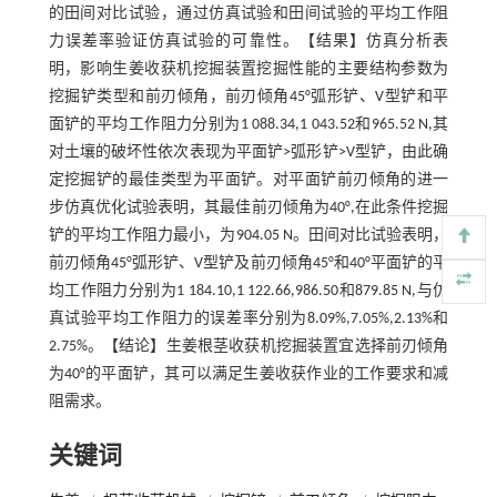
的田间对比试验，通过仿真试验和田间试验的平均工作阻
力误差率验证仿真试验的可靠性。【结果】仿真分析表
明，影响生姜收获机挖掘装置挖掘性能的主要结构参数为
挖掘铲类型和前刃倾角，前刃倾角45°弧形铲、V型铲和平
面铲的平均工作阻力分别为1 088.34,1 043.52和965.52 N,其
对土壤的破坏性依次表现为平面铲>弧形铲>V型铲，由此确
定挖掘铲的最佳类型为平面铲。对平面铲前刃倾角的进一
步仿真优化试验表明，其最佳前刃倾角为40°,在此条件挖掘
铲的平均工作阻力最小，为904.05 N。田间对比试验表明，
前刃倾角45°弧形铲、V型铲及前刃倾角45°和40°平面铲的平
均工作阻力分别为1 184.10,1 122.66,986.50和879.85 N,与仿
真试验平均工作阻力的误差率分别为8.09%,7.05%,2.13%和
2.75%。【结论】生姜根茎收获机挖掘装置宜选择前刃倾角
为40°的平面铲，其可以满足生姜收获作业的工作要求和减
阻需求。
关键词