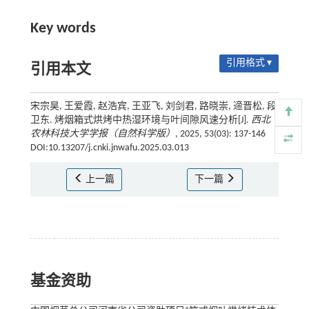
Key words
引用格式 ▾
引用本文
宋宗昊, 王爱霞, 赵浩宾, 王亚飞, 刘剑君, 路晓崇, 遆晋松, 段
卫东. 烤烟箱式烘烤中热湿环境与叶间隙风速分析[J].
西北
农林科技大学学报（自然科学版）
, 2025, 53(03): 137-146
DOI:10.13207/j.cnki.jnwafu.2025.03.013
上一篇
下一篇
基金资助