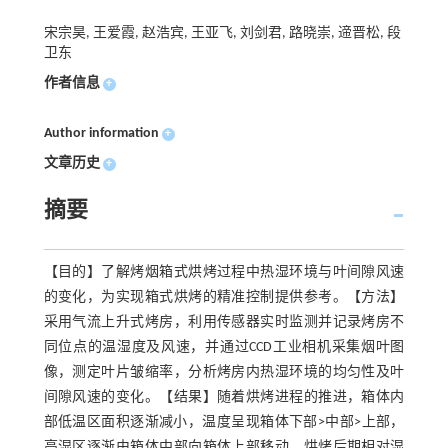
宋宗昊, 王爱霞, 赵浩宾, 王亚飞, 刘剑君, 路晓崇, 遆晋松, 段
卫东
作者信息
+
Author information
+
文章历史
+
摘要
【目的】了解烤烟箱式烘烤过程中热湿环境与叶间隙风速
的变化，为实现箱式烘烤的精准控制提供参考。【方法】
采用气流上升式烤房，利用传感器实时监测并记录烤房不
同位点的温湿度及风速，并通过CCD工业相机采集烟叶图
像，测定叶片皱缩率，分析烤房内热湿环境的均匀性及叶
间隙风速的变化。【结果】随着烘烤进程的推进，箱体内
部低温区面积逐渐减小，温度呈现箱体下部>中部>上部，
高湿区逐渐由箱体中部向箱体上部移动，烘烤后期相对湿