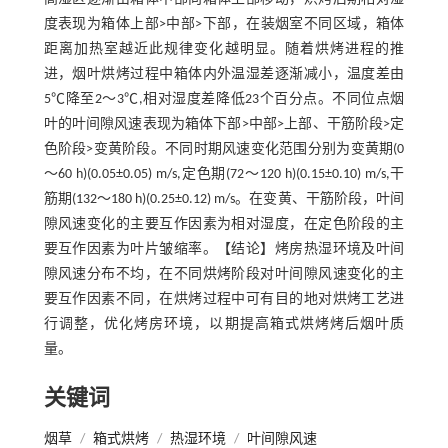
度表现为箱体上部>中部>下部，在装烟室不同区域，箱体
距离加热室越近此规律变化越明显。随着烘烤进程的推
进，烟叶烘烤过程中箱体内外温湿差逐渐减小，温度差由
5℃降至2～3℃,相对湿度差降低23个百分点。不同位点烟
叶的叶间隙风速表现为箱体下部>中部>上部、干筋阶段>定
色阶段>变黄阶段。不同时期风速变化范围分别为变黄期(0
～60 h)(0.05±0.05) m/s,定色期(72～120 h)(0.15±0.10) m/s,干
筋期(132～180 h)(0.25±0.12) m/s。在变黄、干筋阶段，叶间
隙风速变化的主要互作因素为相对湿度，在定色阶段的主
要互作因素为叶片皱缩率。【结论】烤房热湿环境及叶间
隙风速分布不均，在不同烘烤阶段对叶间隙风速变化的主
要互作因素不同，在烘烤过程中可有目的地对烘烤工艺进
行调整，优化烤房环境，以期提高箱式烘烤烤后烟叶质
量。
关键词
烟草
/
箱式烘烤
/
热湿环境
/
叶间隙风速