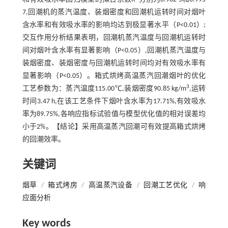
7,回潮机的蒸汽温度、装烟密度和回潮机运转时间对烟叶
含水率和有效吸水率的影响均达到极显著水平（P<0.01）;
交互作用分析结果表明，回潮机蒸汽温度与回潮机运转时
间对烟叶含水率有显著影响（P<0.05）,回潮机蒸汽温度与
装烟密度、装烟密度与回潮机运转时间均对有效吸水率有
显著影响（P<0.05）。箱式烘烤高温蒸汽回潮烟叶的优化
3
工艺参数为：蒸汽温度115.00℃,装烟密度90.85 kg/m
,运转
时间3.47 h,在该工艺条件下烟叶含水率为17.71%,有效吸水
率为89.75%,各响应指标试验值与模型优化值的相对误差均
小于2%。【结论】采用高温蒸汽回潮可有效提高箱式烘烤
的回潮效率。
关键词
烟草
/
箱式烤房
/
高温蒸汽设备
/
回潮工艺优化
/
响
应面分析
Key words