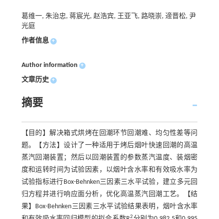
葛维一, 朱治忠, 蒋宸光, 赵浩宾, 王亚飞, 路晓崇, 遆晋松, 尹
光庭
作者信息
+
Author information
+
文章历史
+
摘要
【目的】解决箱式烘烤在回潮环节回潮难、均匀性差等问
题。【方法】设计了一种适用于烤后烟叶快速回潮的高温
蒸汽回潮装置；然后以回潮装置的参数蒸汽温度、装烟密
度和运转时间为试验因素，以烟叶含水率和有效吸水率为
试验指标进行Box-Behnken三因素三水平试验，建立多元回
归方程并进行响应面分析，优化高温蒸汽回潮工艺。【结
果】Box-Behnken三因素三水平试验结果表明，烟叶含水率
2
和有效吸水率回归模型的拟合系数R
分别为0.982 5和0.995