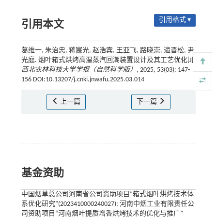
引用格式 ▾
引用本文
葛维一, 朱治忠, 蒋宸光, 赵浩宾, 王亚飞, 路晓崇, 遆晋松, 尹
光庭. 烟叶箱式烘烤高温蒸汽回潮装置设计及其工艺优化[J].
西北农林科技大学学报（自然科学版）
, 2025, 53(03): 147-
156 DOI:10.13207/j.cnki.jnwafu.2025.03.014
上一篇
下一篇
基金资助
中国烟草总公司河南省公司资助项目“箱式烟叶烘烤技术体
系优化研究”(2023410000240027); 河南中烟工业有限责任公
司资助项目“河南烟叶提质增香烘烤技术的优化与推广”