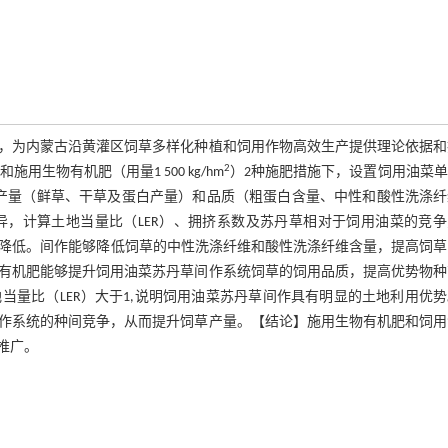
，为内蒙古沿黄灌区饲草多样化种植和饲用作物高效生产提供理论依据和
2
用生物有机肥（用量1 500 kg/hm
）2种施肥措施下，设置饲用油菜
产量（鲜草、干草及蛋白产量）和品质（粗蛋白含量、中性和酸性洗涤纤
，计算土地当量比（LER）、拥挤系数及苏丹草相对于饲用油菜的竞争
小幅降低。间作能够降低饲草的中性洗涤纤维和酸性洗涤纤维含量，提高饲
有机肥能够提升饲用油菜苏丹草间作系统饲草的饲用品质，提高优势物种
量比（LER）大于1,说明饲用油菜苏丹草间作具有明显的土地利用优
作系统的种间竞争，从而提升饲草产量。【结论】施用生物有机肥和饲用
推广。