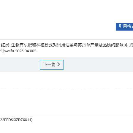
引用格式
刘小燕, 红灵. 生物有机肥和种植模式对饲用油菜与苏丹草产量及品质的影响[J].
ki.jnwafu.2025.04.002
下一篇
DSKJZDZX011)