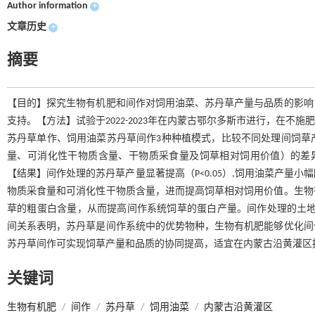
Author information
+
文章历史
+
摘要
【目的】探究生物有机肥和间作对饲用油菜、苏丹草产量与品质的影响
支持。【方法】试验于2022-2023年在内蒙古鄂尔多斯市进行，在不施肥和施
苏丹草单作、饲用油菜苏丹草间作3种种植模式，比较不同处理间饲草
量、可消化性干物质含量、干物质采食量及饲草相对饲用价值）的差异
【结果】间作处理的苏丹草产量显著提高（P<0.05）,饲用油菜产量
物质采食量和可消化性干物质含量，进而提高饲草相对饲用价值。生物
草的粗蛋白含量，从而提高间作系统饲草的蛋白产量。间作处理的土地当
间关系表明，苏丹草是间作系统中的优势物种，生物有机肥能够优化间
苏丹草间作可实现饲草产量和品质的协同提高，适宜在内蒙古沿黄灌区
关键词
生物有机肥
/
间作
/
苏丹草
/
饲用油菜
/
内蒙古沿黄灌区