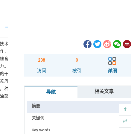
技术
单作、
维含
238
0
力。
访问
被引
详细
草的干
苏丹
势。种
相关文章
导航
油菜
摘要
关键词
Key words