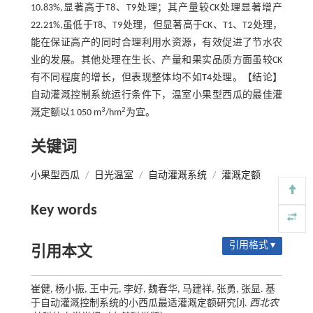
10.83%,显著高于T8、T9处理；其产量较CK处理显著增产
22.21%,虽低于T8、T9处理，但显著高于CK、T1、T2处理，
能在保证高产的同时合理利用水资源，有效促进了节水农
业的发展。其他处理在生长、产量和果实品质方面虽较CK
有不同程度的增长，但表现整体均不如T4处理。【结论】
自动灌溉控制系统运行条件下，温室小果型西瓜的最佳灌
3
2
溉定额以1 050 m
/hm
为宜。
关键词
小果型西瓜
/
日光温室
/
自动灌溉系统
/
灌溉定额
Key words
引用格式 ▾
引用本文
崔健, 杨小振, 王中元, 李好, 魏春华, 马建祥, 张勇, 张显. 基
于自动灌溉控制系统的小西瓜最适灌溉定额研究[J].
西北农