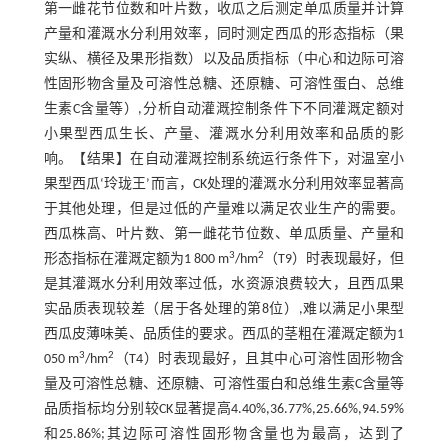
第一雌花节位数和叶片数，收瓜之后测定单瓜质量并计算
产量和灌溉水分利用效率，同时测定西瓜的形态指标（果
实纵、横径及果形指数）以及品质指标（中心和边际可溶
性固形物含量及可溶性总糖、还原糖、可溶性蛋白、总维
生素C含量等）,分析自动灌溉控制条件下不同灌溉定额对
小果型西瓜生长、产量、灌溉水分利用效率和品质的影
响。【结果】在自动灌溉控制系统运行条件下，对温室小
果型西瓜‘玲珑王’而言，CK处理的灌溉水分利用效率显著高
于其他处理，但是过低的产量难以满足农业生产的需要。
西瓜株高、叶片数、第一雌花节位数、单瓜质量、产量和
3
2
形态指标在灌溉定额为1 800 m
/hm
（T9）时表现最好，但
是其灌溉水分利用效率过低，水资源浪费较大，且西瓜果
实品质表现较差（居于各处理的第8位）,难以满足小果型
西瓜皮薄味美、品质佳的要求。西瓜的茎粗在灌溉定额为1
3
2
050 m
/hm
（T4）时表现最好，且其中心可溶性固形物含
量及可溶性总糖、还原糖、可溶性蛋白和总维生素C含量等
品质指标均分别较CK显著提高4.40%,36.77%,25.66%,94.59%
和25.86%;其边际可溶性固形物含量也为最高，达到了