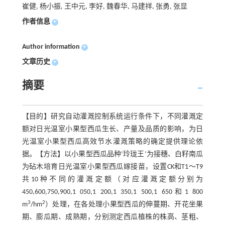
崔健, 杨小振, 王中元, 李好, 魏春华, 马建祥, 张勇, 张显
作者信息
+
Author information
+
文章历史
+
摘要
【目的】研究自动灌溉控制系统运行条件下，不同灌溉定
额对日光温室小果型西瓜生长、产量及品质的影响，为日
光温室小果型西瓜高效节水灌溉策略的确定提供理论依
据。【方法】以小果型西瓜品种‘玲珑王’为接穗、白籽南瓜
为砧木培育日光温室小果型西瓜嫁接苗，设置CK和T1～T9
共10种不同的灌溉定额（对应灌溉定额分别为
450,600,750,900,1 050,1 200,1 350,1 500,1 650和1 800
3
2
m
/hm
）处理，在各处理小果型西瓜的伸蔓期、开花坐果
期、膨瓜期、成熟期，分别测定西瓜植株的株高、茎粗、