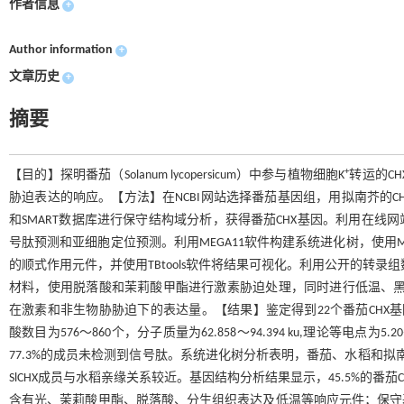
作者信息
+
Author information
+
文章历史
+
摘要
+
【目的】探明番茄（Solanum lycopersicum）中参与植物细胞K
转运的CHX（
胁迫表达的响应。【方法】在NCBI网站选择番茄基因组，用拟南芥的CHX
和SMART数据库进行保守结构域分析，获得番茄CHX基因。利用在线网站Expas
号肽预测和亚细胞定位预测。利用MEGA11软件构建系统进化树，使用MEM
的顺式作用元件，并使用TBtools软件将结果可视化。利用公开的转录组数据
材料，使用脱落酸和茉莉酸甲酯进行激素胁迫处理，同时进行低温、黑暗、Na
在激素和非生物胁胁迫下的表达量。【结果】鉴定得到22个番茄CHX基因家族成
酸数目为576～860个，分子质量为62.858～94.394 ku,理论等电点为5.
77.3%的成员未检测到信号肽。系统进化树分析表明，番茄、水稻和拟南芥的
SlCHX成员与水稻亲缘关系较近。基因结构分析结果显示，45.5%的番
含有光、茉莉酸甲酯、脱落酸、分生组织表达及低温等响应元件；保守基序