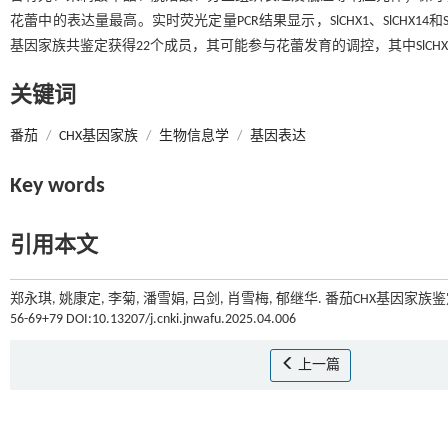
花蕾中的表达量最高。实时荧光定量PCR结果显示，SlCHX1、SlCHX1
基因家族共鉴定获得22个成员，其可能参与花蕾发育的调控，其中SlCHX1、
关键词
番茄
/
CHX基因家族
/
生物信息学
/
基因表达
Key words
引用本文
郑永琪, 姚康定, 李菊, 潘雪娟, 吕剑, 肖雪梅, 郁继华. 番茄CHX基因家族
56-69+79 DOI:10.13207/j.cnki.jnwafu.2025.04.006
上一篇