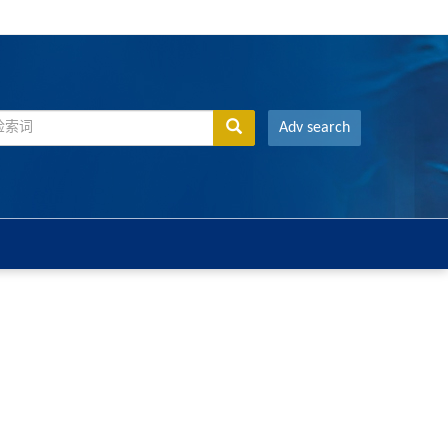
Adv search