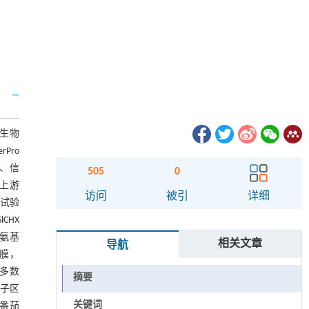
非生物
Pro
析、信
505
0
因上游
访问
被引
详细
为试验
CHX
的氨基
相关文章
导航
质膜，
，多数
摘要
动子区
关键词
在番茄