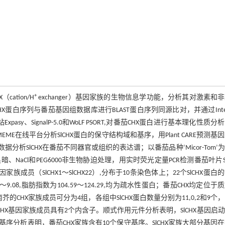
+
cation/H
exchanger）基因家族的生物信息学功能，分析其对激素和
蛋白序列与番茄基因组数据库进行BLAST蛋白序列同源比对，并通过Inter
y、SignalP-5.0和WoLF PSORT,对番茄CHX蛋白进行基本理化性质分
E在线平台分析SlCHX蛋白的保守结构域和基序，用Plant CARE预测基
分析SlCHX在番茄不同器官或组织的表达谱；以番茄品种‘Micor-Tom’
Cl和PEG6000非生物胁迫处理，用实时荧光定量PCR检测番茄叶片Sl
员（SlCHX1～SlCHX22）,分布于10条染色体上；22个SlCHX蛋白
20～9.08,脂肪指数为104.59～124.29,均为疏水性蛋白；番茄CHX均定位于
CHX家族成员可分为4组，各组中SlCHX蛋白数量分别为11,0,2和9个
茄CHX基因家族成员具有2个内含子。顺式作用元件分析表明，SlCHX基因启
分析表明，番茄CHX家族含有10个保守基序。SlCHX家族大部分基因