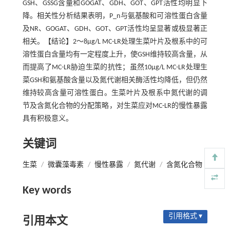
GSH、GSSG含量和GOGAT、GDH、GOT、GPT活性均明显下
降。相关性分析结果表明，P_n与氨基酸和可溶性蛋白含量
及NR、GOGAT、GDH、GOT、GPT活性均呈显著或极显著正
相关。【结论】2～8μg/L MC-LR处理生菜叶片及根系中的可
溶性蛋白含量均有一定程度上升，使GSH维持较高含量，从
而提高了MC-LR胁迫生菜的抗性；虽然10μg/L MC-LR处理生
菜GSH和氨基酸含量以及氮代谢相关酶活性均降低，但仍然
维持较高含量可溶性蛋白。生菜叶片及根系中氮代谢的调
节及含氮化合物的分配策略，对生菜应对MC-LR的慢性暴露
具有积极意义。
关键词
生菜
/
微囊藻毒素
/
慢性暴露
/
氮代谢
/
含氮化合物
Key words
引用格式 ▾
引用本文