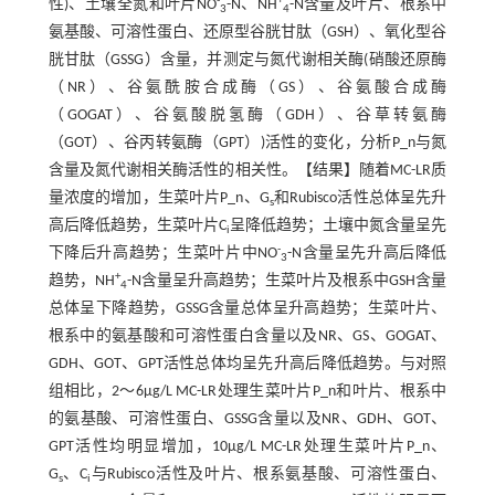
-
+
性)、土壤全氮和叶片NO
-N、NH
-N含量及叶片、根系中
3
4
氨基酸、可溶性蛋白、还原型谷胱甘肽（GSH）、氧化型谷
胱甘肽（GSSG）含量，并测定与氮代谢相关酶(硝酸还原酶
（NR）、谷氨酰胺合成酶（GS）、谷氨酸合成酶
（GOGAT）、谷氨酸脱氢酶（GDH）、谷草转氨酶
（GOT）、谷丙转氨酶（GPT）)活性的变化，分析P_n与氮
含量及氮代谢相关酶活性的相关性。【结果】随着MC-LR质
量浓度的增加，生菜叶片P_n、G
和Rubisco活性总体呈先升
s
高后降低趋势，生菜叶片C
呈降低趋势；土壤中氮含量呈先
i
-
下降后升高趋势；生菜叶片中NO
-N含量呈先升高后降低
3
+
趋势，NH
-N含量呈升高趋势；生菜叶片及根系中GSH含量
4
总体呈下降趋势，GSSG含量总体呈升高趋势；生菜叶片、
根系中的氨基酸和可溶性蛋白含量以及NR、GS、GOGAT、
GDH、GOT、GPT活性总体均呈先升高后降低趋势。与对照
组相比，2～6μg/L MC-LR处理生菜叶片P_n和叶片、根系中
的氨基酸、可溶性蛋白、GSSG含量以及NR、GDH、GOT、
GPT活性均明显增加，10μg/L MC-LR处理生菜叶片P_n、
G
、C
与Rubisco活性及叶片、根系氨基酸、可溶性蛋白、
s
i