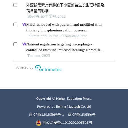
Copyright © Higher Education Press.
Powered by Beijing Magtech Co. Ltd
京ICP备12020869号-1
京ICP备150856号
京公网安备11010202008535号