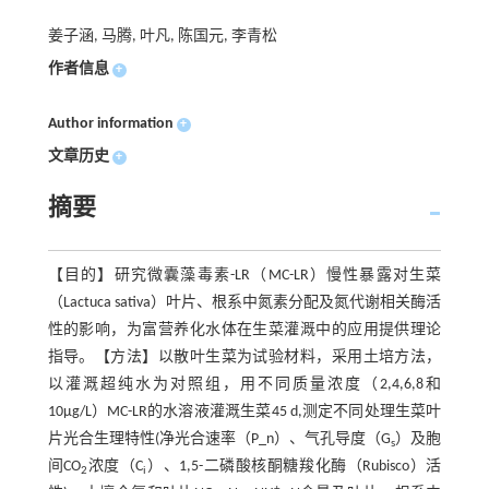
姜子涵, 马腾, 叶凡, 陈国元, 李青松
作者信息
+
Author information
+
文章历史
+
摘要
【目的】研究微囊藻毒素-LR（MC-LR）慢性暴露对生菜
（Lactuca sativa）叶片、根系中氮素分配及氮代谢相关酶活
性的影响，为富营养化水体在生菜灌溉中的应用提供理论
指导。【方法】以散叶生菜为试验材料，采用土培方法，
以灌溉超纯水为对照组，用不同质量浓度（2,4,6,8和
10μg/L）MC-LR的水溶液灌溉生菜45 d,测定不同处理生菜叶
片光合生理特性(净光合速率（P_n）、气孔导度（G
）及胞
s
间CO
浓度（C
）、1,5-二磷酸核酮糖羧化酶（Rubisco）活
2
i