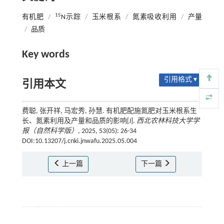
15
有机肥
/
N示踪
/
玉米根系
/
氮素吸收利用
/
产量
/
品质
Key words
引用格式 ▾
引用本文
费聪, 张开祥, 马宏秀, 孙慧. 有机肥配施氮肥对玉米根系生
长、氮素利用及产量和品质的影响[J].
西北农林科技大学学
报（自然科学版）
, 2025, 53(05): 26-34
DOI:10.13207/j.cnki.jnwafu.2025.05.004
上一篇
下一篇