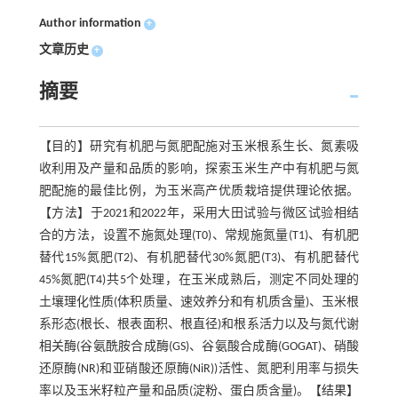
Author information
+
文章历史
+
摘要
【目的】研究有机肥与氮肥配施对玉米根系生长、氮素吸
收利用及产量和品质的影响，探索玉米生产中有机肥与氮
肥配施的最佳比例，为玉米高产优质栽培提供理论依据。
【方法】于2021和2022年，采用大田试验与微区试验相结
合的方法，设置不施氮处理(T0)、常规施氮量(T1)、有机肥
替代15%氮肥(T2)、有机肥替代30%氮肥(T3)、有机肥替代
45%氮肥(T4)共5个处理，在玉米成熟后，测定不同处理的
土壤理化性质(体积质量、速效养分和有机质含量)、玉米根
系形态(根长、根表面积、根直径)和根系活力以及与氮代谢
相关酶(谷氨酰胺合成酶(GS)、谷氨酸合成酶(GOGAT)、硝酸
还原酶(NR)和亚硝酸还原酶(NiR))活性、氮肥利用率与损失
率以及玉米籽粒产量和品质(淀粉、蛋白质含量)。【结果】