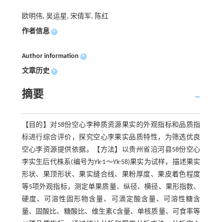
欧明伟, 吴运星, 宋倩军, 陈红
作者信息
+
Author information
+
文章历史
+
摘要
【目的】对58份空心李种质资源果实的外观指标和品质指
标进行综合评价，探究空心李果实品质特性，为筛选优良
空心李资源提供依据。【方法】以贵州省沿河县58份空心
李实生后代株系(编号为Yk-1～Yk-58)果实为试样，描述果实
形状、果顶形状、果实缝合线、果粉厚度、果皮着色程度
等5项外观指标，测定单果质量、纵径、横径、果形指数、
硬度、可溶性固形物含量、可滴定酸含量、可溶性糖含
量、固酸比、糖酸比、维生素C含量、单核质量、可食率等