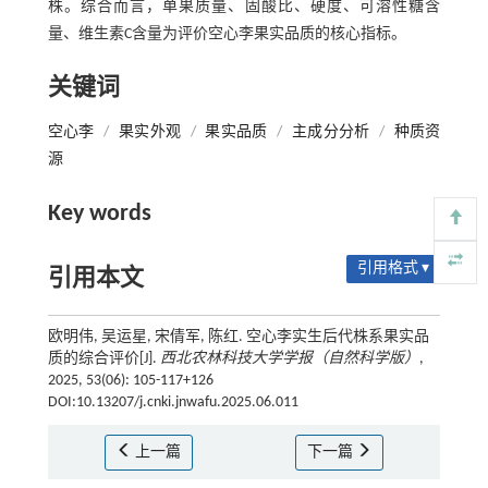
株。综合而言，单果质量、固酸比、硬度、可溶性糖含
量、维生素C含量为评价空心李果实品质的核心指标。
关键词
空心李
/
果实外观
/
果实品质
/
主成分分析
/
种质资
源
Key words
引用格式 ▾
引用本文
欧明伟, 吴运星, 宋倩军, 陈红. 空心李实生后代株系果实品
质的综合评价[J].
西北农林科技大学学报（自然科学版）
,
2025, 53(06): 105-117+126
DOI:10.13207/j.cnki.jnwafu.2025.06.011
上一篇
下一篇