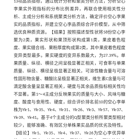
13项品质指标，通过统计分析和聚类分析方法，分析空心
李果实外观指标的分布比例差异，再联合使用相关性分
析、主成分分析和系统聚类分析方法，确定评价空心李果
实的品质指标，并建立空心李品质综合评价模型，从中筛
选优良种质资源。【结果】按照描述型性状将58份空心李
聚为2类，果实形状和果顶形状构成第1类，果皮着色程
度、果实缝合线、果粉厚度构成第2类，其中果皮着色程度
变异类型最多。果实硬度的变异系数最大，为27.39%。单
果质量、纵径、横径之间呈极显著正相关，可食率与单果
质量、纵径、横径呈极显著正相关，可溶性糖含量与可溶
性固形物含量、糖酸比呈极显著正相关，维生素C含量与可
滴定酸含量呈显著正相关，硬度与其余品质指标相关性均
不显著。第1～4主成分反映果实的质量与大小、风味与糖
度、酸度与食用性、硬度，综合评价排名前10的空心李单
株为Yk-1、Yk-35、Yk-4、Yk-31、Yk-26、Yk-3、Yk-57、Yk-37、
Yk-39、Yk-41。基于4个主成分的Q型聚类分析所聚类型相对
较少，能够准确、有效区分单株果实品质的优劣及特性。
【结论】Yk-1、Yk-35、Yk-4、Yk-37、Yk-26为空心李优异单