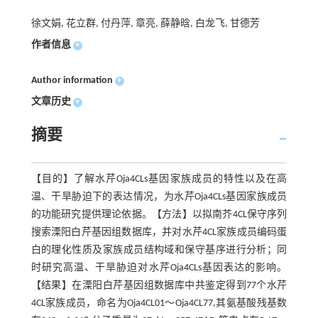
徐文娟, 花立群, 付丹萍, 章亮, 薛静晗, 白龙飞, 甘德芳
作者信息
+
Author information
+
文章历史
+
摘要
【目的】了解水芹Oja4CLs基因家族成员的特性以及在高
温、干旱胁迫下的表达情况，为水芹Oja4CLs基因家族成员
的功能研究提供理论依据。【方法】以拟南芥4CL保守序列
搜索溧阳白芹基因组数据库，并对水芹4CL家族成员编码蛋
白的理化性质及家族成员结构域和保守基序进行分析；同
时研究高温、干旱胁迫对水芹Oja4CLs基因表达的影响。
【结果】在溧阳白芹基因组数据库中共鉴定得到77个水芹
4CL家族成员，命名为Oja4CL01～Oja4CL77,其氨基酸残基数