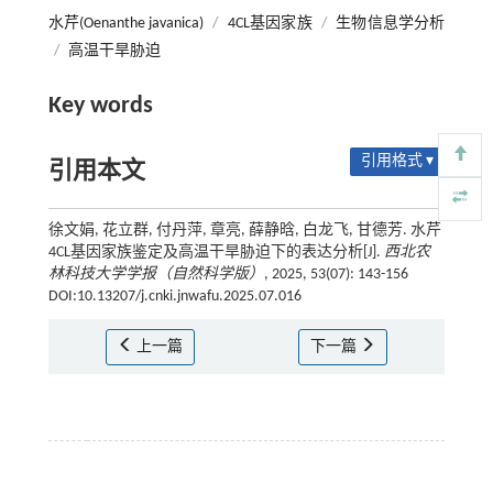
水芹(Oenanthe javanica)
/
4CL基因家族
/
生物信息学分析
/
高温干旱胁迫
Key words
引用格式 ▾
引用本文
徐文娟, 花立群, 付丹萍, 章亮, 薛静晗, 白龙飞, 甘德芳. 水芹
4CL基因家族鉴定及高温干旱胁迫下的表达分析[J].
西北农
林科技大学学报（自然科学版）
, 2025, 53(07): 143-156
DOI:10.13207/j.cnki.jnwafu.2025.07.016
上一篇
下一篇