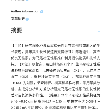
Author information
+
文章历史
+
摘要
【目的】研究桐棉种源马尾松无性系在贵州黔南地区的生
长表现，揭示其生长性状遗传变异特征并筛选速生、高产
优良无性系，为马尾松无性系推广利用提供物质和技术支
持。【方法】以营造于独山林场的21个5年生马尾松无性系
试验林为研究对象，以古蓬种源实生苗（CK1）、无性系混
系苗（CK2）、桐棉种源实生苗（CK3）、都匀种源实生苗
（CK4）为对照，调查胸径、树高和单株材积，采用聚类分
析、主成分分析和方差分析研究马尾松无性系的生长性状
差异及其遗传多样性。【结果】21个马尾松无性系胸径为
6.46～8.90 cm,树高为4.17～5.30 m,单株材积为0.009 9～
3
0.018 2 m
,平均胸径、树高和单株材积比实生苗对照CK1、