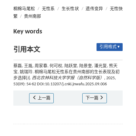
桐棉马尾松
/
无性系
/
生长性状
/
遗传变异
/
无性快
繁
/
贵州南部
Key words
引用格式 ▾
引用本文
蔡磊, 王胤, 周家春, 何可权, 陆跃堂, 陆景奎, 潘光复, 熊天
宝, 姚瑞玲. 桐棉马尾松无性系在贵州南部的生长表现及初
步选择[J].
西北农林科技大学学报（自然科学版）
, 2025,
53(09): 54-62 DOI:10.13207/j.cnki.jnwafu.2025.09.006
上一篇
下一篇