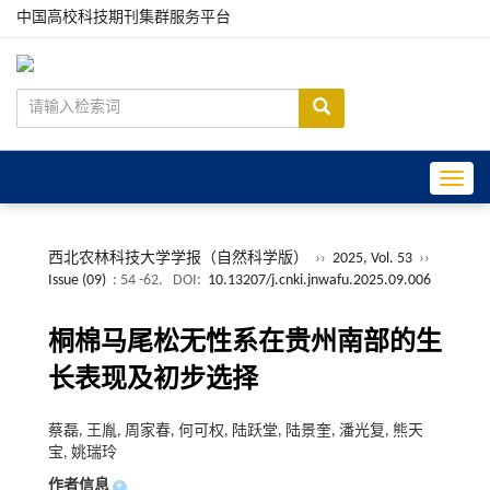
中国高校科技期刊集群服务平台
Toggle
西北农林科技大学学报（自然科学版）
››
2025, Vol. 53
››
Issue (09)
: 54 -62.
DOI:
10.13207/j.cnki.jnwafu.2025.09.006
桐棉马尾松无性系在贵州南部的生
长表现及初步选择
蔡磊, 王胤, 周家春, 何可权, 陆跃堂, 陆景奎, 潘光复, 熊天
宝, 姚瑞玲
作者信息
+