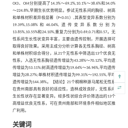
CK3、CK4分别提高了14.3%～69.2%,10.1%～38.6%和34.0%
～224.8%,早期生长优势明显。参试无性系间的胸径、树高
和单株材积差异极显著（P<0.01）,其表型变异系数分别为
19.39%,15.08%和46.04%,遗传变异系数分别为
13.85%,10.55%和24.10%,重复力分别为0.69,0.71和0.57。无
性系间生长性状变异丰富，主要由遗传控制，开展选择可
取得良好效果。采用主成分分析计算各无性系胸径、树高
和单株材积综合得分，从21个无性系中筛选出13个优良无
性系，入选无性系胸径遗传增益为43.28%～70.12%,平均遗
传增益为53.11%;树高遗传增益为19.64%～36.96%,平均遗传
增益为28.27%;单株材积遗传增益为99.31%～192.55%,平均
遗传增益为144.38%。【结论】21个桐棉种源马尾松无性系
在贵州南部具有良好的适应性，造林成效良好，无性系间
生长性状存在显著变异。经多性状综合评价筛选出的13个
高增益优良无性系，可在贵州南部和环境条件相似地区推
广利用。
关键词