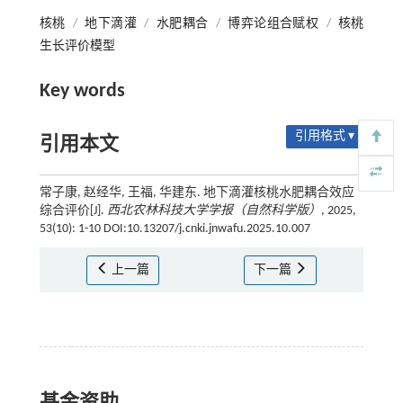
核桃
/
地下滴灌
/
水肥耦合
/
博弈论组合赋权
/
核桃
生长评价模型
Key words
引用格式 ▾
引用本文
常子康, 赵经华, 王福, 华建东. 地下滴灌核桃水肥耦合效应
综合评价[J].
西北农林科技大学学报（自然科学版）
, 2025,
53(10): 1-10 DOI:10.13207/j.cnki.jnwafu.2025.10.007
上一篇
下一篇