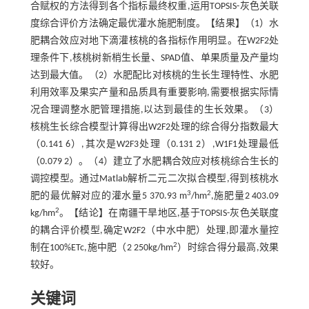
合赋权的方法得到各个指标最终权重,运用TOPSIS-灰色关联
度综合评价方法确定最优灌水施肥制度。【结果】（1）水
肥耦合效应对地下滴灌核桃的各指标作用明显。在W2F2处
理条件下,核桃树新梢生长量、SPAD值、单果质量及产量均
达到最大值。（2）水肥配比对核桃的生长生理特性、水肥
利用效率及果实产量和品质具有重要影响,需要根据实际情
况合理调整水肥管理措施,以达到最佳的生长效果。（3）
核桃生长综合模型计算得出W2F2处理的综合得分指数最大
（0.141 6）,其次是W2F3处理（0.131 2）,W1F1处理最低
（0.079 2）。（4）建立了水肥耦合效应对核桃综合生长的
调控模型。通过Matlab解析二元二次拟合模型,得到核桃水
3
2
肥的最优解对应的灌水量5 370.93 m
/hm
,施肥量2 403.09
2
kg/hm
。【结论】在南疆干旱地区,基于TOPSIS-灰色关联度
的耦合评价模型,确定W2F2（中水中肥）处理,即灌水量控
2
制在100%ETc,施中肥（2 250kg/hm
）时综合得分最高,效果
较好。
关键词