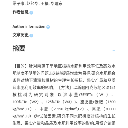
常子康, 赵经华, 王福, 华建东
作者信息
+
Author information
+
文章历史
+
摘要
【目的】针对南疆干旱地区核桃水肥利用效率低及高效水
肥制度不明晰的问题,以核桃提质增效为目标,研究水肥耦合
条件对地下滴灌核桃树的生理生长指标、果实产量和品质
及水肥利用效率的影响。【方法】以新疆阿克苏地区温185
核桃树为研究对象,以灌水量(75%ETc（W1）、
100%ETc（W2）、125%ETc（W3）)、施肥量(低肥（1500
2
2
kg/hm
,F1）、中肥（2 250 kg/hm
,F2）、高肥（3 000
2
kg/hm
,F3）)为试验因素,研究不同水肥梯度对核桃的生长
生理、果实产量和品质及水肥利用效率的影响,用博弈论组