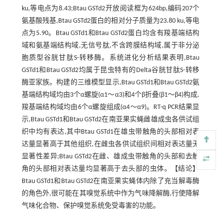
ku,等电点为8.43;Btau GSTd2开放阅读框为624bp,编码207个
氨基酸残基,Btau GSTd2蛋白的相对分子质量为23.80 ku,等电
点为5.90。Btau GSTd1和Btau GSTd2蛋白均含有羧基端结构
域和氨基端结构域,无信号肽,不含跨膜结构域,属于非分泌
胞质型谷胱甘肽S-转移酶。系统进化分析结果表明,Btau
GSTd1和Btau GSTd2均属于昆虫特有的Delta谷胱甘肽S-转移
酶亚家族。构建的三维模型显示,Btau GSTd1和Btau GSTd2氨
基端结构域均由3个α螺旋(α1～α3)和4个β折叠(β1～β4)构成,
羧基端结构域均由6个α螺旋组成(α4～α9)。RT-q PCR结果显
示,Btau GSTd1和Btau GSTd2在南亚果实蝇雌雄成虫各供试组
织中均有表达,其中Btau GSTd1在雄虫带触角的头部相对表
达量显著高于其他组织,在雌虫各供试组织间相对表达量无
显著性差异;Btau GSTd2在雌、雄成虫带触角的头部和去触
角的头部相对表达量均显著高于去头部的虫体。【结论】
Btau GSTd1和Btau GSTd2在南亚果实蝇体内除了充当解毒酶
的角色外,很可能在其嗅觉系统中作为气味降解酶,行使降解
气味化合物、保护嗅觉系统免受毒害的功能。