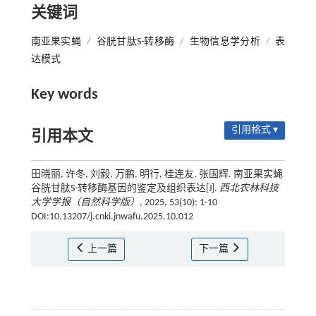
关键词
南亚果实蝇
/
谷胱甘肽S-转移酶
/
生物信息学分析
/
表
达模式
Key words
引用格式 ▾
引用本文
田晓丽, 许冬, 刘毅, 万鹏, 明行, 桂连友, 张国辉. 南亚果实蝇
谷胱甘肽S-转移酶基因的鉴定及组织表达[J].
西北农林科技
大学学报（自然科学版）
, 2025, 53(10): 1-10
DOI:10.13207/j.cnki.jnwafu.2025.10.012
上一篇
下一篇