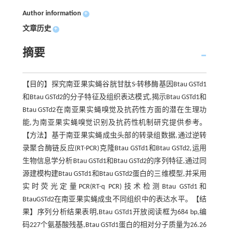
Author information
+
文章历史
+
摘要
【目的】探究南亚果实蝇谷胱甘肽S-转移酶基因Btau GSTd1
和Btau GSTd2的分子特征及组织表达模式,揭示Btau GSTd1和
Btau GSTd2在南亚果实蝇嗅觉及抗药性方面的潜在生理功
能,为南亚果实蝇嗅觉识别及抗药性机制研究提供参考。
【方法】基于南亚果实蝇成虫头部的转录组数据,通过逆转
录聚合酶链反应(RT-PCR)克隆Btau GSTd1和Btau GSTd2,运用
生物信息学分析Btau GSTd1和Btau GSTd2的序列特征,通过同
源建模构建Btau GSTd1和Btau GSTd2蛋白的三维模型,并采用
实时荧光定量PCR(RT-q PCR)技术检测Btau GSTd1和
BtauGSTd2在南亚果实蝇成虫不同组织中的表达水平。【结
果】序列分析结果表明,Btau GSTd1开放阅读框为684 bp,编
码227个氨基酸残基,Btau GSTd1蛋白的相对分子质量为26.26