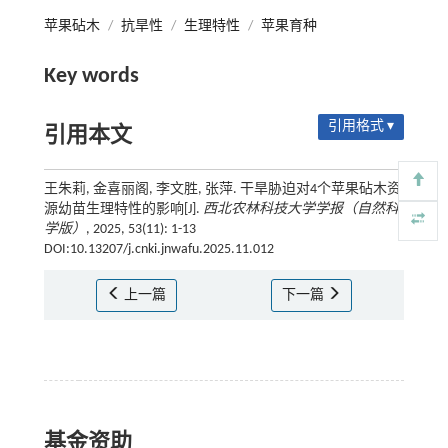
苹果砧木
/
抗旱性
/
生理特性
/
苹果育种
Key words
引用格式 ▾
引用本文
王朱莉, 金喜丽阁, 李文胜, 张萍. 干旱胁迫对4个苹果砧木资
源幼苗生理特性的影响[J].
西北农林科技大学学报（自然科
学版）
, 2025, 53(11): 1-13
DOI:10.13207/j.cnki.jnwafu.2025.11.012
上一篇
下一篇
基金资助