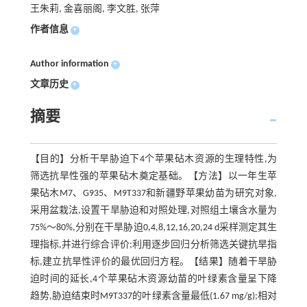
王朱莉, 金喜丽阁, 李文胜, 张萍
作者信息
+
Author information
+
文章历史
+
摘要
【目的】分析干旱胁迫下4个苹果砧木资源的生理特性,为
筛选抗旱性强的苹果砧木奠定基础。【方法】以一年生苹
果砧木M7、G935、M9T337和新疆野苹果幼苗为研究对象,
采用盆栽法,设置干旱胁迫和对照处理,对照组土壤含水量为
75%～80%,分别在干旱胁迫0,4,8,12,16,20,24 d采样测定其生
理指标,并进行综合评价;利用逐步回归分析筛选关键抗旱指
标,建立抗旱性评价的最优回归方程。【结果】随着干旱胁
迫时间的延长,4个苹果砧木资源幼苗的叶绿素含量呈下降
趋势,胁迫结束时M9T337的叶绿素含量最低(1.67 mg/g);相对