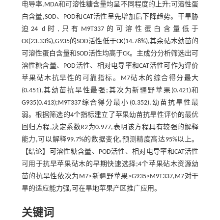
电导率,MDA和可溶性糖含量均呈不同程度的上升;可溶性蛋
白含量,SOD、POD和CAT活性呈先增加后下降趋势。干旱胁
迫24 d时,只有M9T337的可溶性蛋白含量低于
CK(23.33%),G935的SOD活性低于CK(14.78%),其余砧木幼苗的
可溶性蛋白含量和SOD活性均高于CK。主成分分析筛选出可
溶性糖含量、POD活性、相对电导率和CAT活性可作为评价
苹果砧木抗旱性的可靠指标。M7砧木的综合得分最大
(0.451),其幼苗抗旱性最强;其次为新疆野苹果(0.421)和
G935(0.413);M9T337综合得分最小(0.352),幼苗抗旱性最
弱。根据筛选的4个指标建立了苹果幼苗抗旱性评价的最优
回归方程,决定系数R2为0.977,表明该方程具有较强的解释
能力,可以解释99.7%的数据变化,预测精度高达95%以上。
【结论】可溶性糖含量、POD活性、相对电导率和CAT活性
可用于抗旱苹果砧木的早期快速选择;4个苹果砧木资源幼
苗的抗旱性依次为M7>新疆野苹果>G935>M9T337,M7对干
旱的适应能力强,可在旱地苹果产区推广应用。
关键词