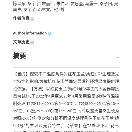
陈以东, 蔡宇宇, 詹丽红, 朱仲龙, 贾忠奎, 马履一, 桑子阳, 吴
南生, 罗芊芊, 邓章文, 汪加魏
作者信息
+
Author information
+
文章历史
+
摘要
【目的】探究不同温度条件对红花玉兰‘娇红1号’生理及光
合特性的影响,为栽培红花玉兰确定最适的环境温度提供理
论依据。【方法】以红花玉兰‘娇红1号’2年生的大容器嫁接
苗为试材,于2022年4月至2023年4月采用温室的3种气温控
制处理:T1(昼15～20℃/夜5～10℃)、T2(昼20～25℃/夜10～
15℃)、T3(昼25～30℃/夜15～20℃),同时以露天自然生长为
对照(CK),分别测定和分析不同温度处理条件下红花玉兰‘娇
红1号’的生理及光合特性。【结果】在T3处理下,红花玉