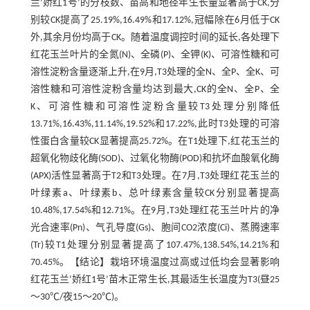
兰‘娇红1号’的分枝数、苗高和地径年生长量显著高于CK,分
别较CK提高了25.19%,16.49%和17.12%,冠幅除在6月低于CK
外,其余月份均高于CK。随着温度调控时间的延长,各处理下
红花玉兰叶片的全氮(N)、全磷(P)、全钾(K)、可溶性糖和可
溶性淀粉含量逐渐上升,在9月,T3处理的全N、全P、全K、可
溶性糖和可溶性淀粉含量均达到最大,CK的全N、全P、全
K、可溶性糖和可溶性淀粉含量较T3处理分别降低
13.71%,16.43%,11.14%,19.52%和17.22%,此时T3处理的可溶
性蛋白含量较CK显著提高25.72%。在T1处理下,红花玉兰的
超氧化物歧化酶(SOD)、过氧化物酶(POD)和抗坏血酸氧化酶
(APX)活性显著高于T2和T3处理。在7月,T3处理红花玉兰的
叶绿素a、叶绿素b、总叶绿素含量较CK分别显著提高
10.48%,17.54%和12.71%。在9月,T3处理红花玉兰叶片的净
光合速率(Pn)、气孔导度(Gs)、胞间CO2浓度(Ci)、蒸腾速率
(Tr)较T1处理分别显著提高了107.47%,138.54%,14.21%和
70.45%。【结论】栽培环境温度过高或过低均会显著影响
红花玉兰‘娇红1号’苗木正常生长,其最适生长温度为T3(昼25
～30℃/夜15～20℃)。