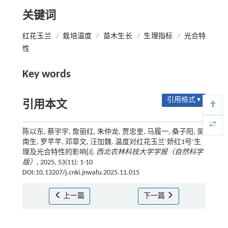
关键词
红花玉兰
/
栽培温度
/
苗木生长
/
生理指标
/
光合特
性
Key words
引用格式 ▾
引用本文
陈以东, 蔡宇宇, 詹丽红, 朱仲龙, 贾忠奎, 马履一, 桑子阳, 吴
南生, 罗芊芊, 邓章文, 汪加魏. 温度对红花玉兰‘娇红1号’生
理及光合特性的影响[J].
西北农林科技大学学报（自然科学
版）
, 2025, 53(11): 1-10
DOI:10.13207/j.cnki.jnwafu.2025.11.015
上一篇
下一篇