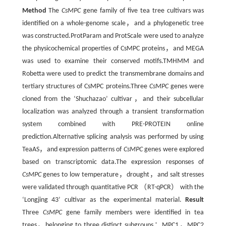
Method
The
CsMPC
gene family of five tea tree cultivars was
identified on a whole-genome scale，and a phylogenetic tree
was constructed.ProtParam and ProtScale were used to analyze
the physicochemical properties of CsMPC proteins，and MEGA
was used to examine their conserved motifs.TMHMM and
Robetta were used to predict the transmembrane domains and
tertiary structures of CsMPC proteins.Three
CsMPC
genes were
cloned from the ‘Shuchazao’ cultivar，and their subcellular
localization was analyzed through a transient transformation
system combined with PRE-PROTEIN online
prediction.Alternative splicing analysis was performed by using
TeaAS，and expression patterns of
CsMPC
genes were explored
based on transcriptomic data.The expression responses of
CsMPC
genes to low temperature，drought，and salt stresses
were validated through quantitative PCR （RT-qPCR） with the
‘Longjing 43’ cultivar as the experimental material.
Result
Three
CsMPC
gene family members were identified in tea
trees，belonging to three distinct subgroups：MPC1，MPC2