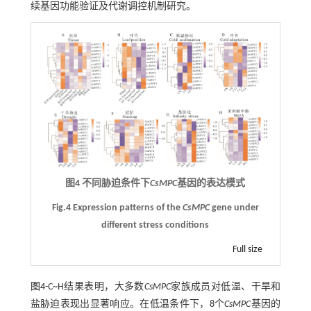
续基因功能验证及代谢调控机制研究。
图4 不同胁迫条件下
CsMPC
基因的表达模式
Fig.4 Expression patterns of the
CsMPC
gene under
different stress conditions
Full size
图4
-C~H结果表明，大多数
CsMPC
家族成员对低温、干旱和
盐胁迫表现出显著响应。在低温条件下，8个
CsMPC
基因的