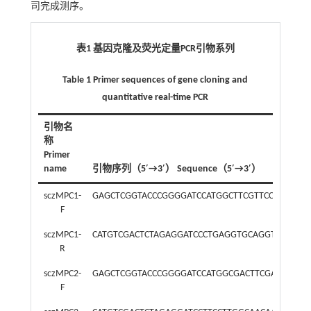
司完成测序。
表1 基因克隆及荧光定量PCR引物系列
Table 1 Primer sequences of gene cloning and
quantitative real-time PCR
引物名
称
Primer
name
引物序列（5′→3′） Sequence（5′→3′）
sczMPC1-
GAGCTCGGTACCCGGGGATCCATGGCTTCGTTCCGAGCAT
F
sczMPC1-
CATGTCGACTCTAGAGGATCCCTGAGGTGCAGGTTCATCCT
R
sczMPC2-
GAGCTCGGTACCCGGGGATCCATGGCGACTTCGAAGCTTC
F