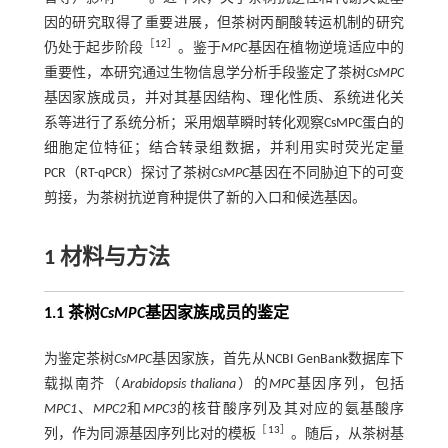
因的研究取得了重要进展，但茶树丙酮酸转运机制的研究
［
12
］
仍处于起步阶段
。鉴于
MPC
基因在植物逆境适应中的
重要性，本研究通过生物信息学分析手段鉴定了茶树
CsMPC
基因家族成员，并对其基因结构、理化性质、系统进化关
系等进行了系统分析；采用烟草瞬时转化观察CsMPC蛋白的
细胞定位特征；结合转录组数据，并利用实时荧光定量
PCR（RT-qPCR）探讨了茶树
CsMPC
基因在不同胁迫下的可变
剪接，为茶树抗逆育种提供了新的入口和候选基因。
1 材料与方法
1.1 茶树
CsMPC
基因家族成员的鉴定
为鉴定茶树
CsMPC
基因家族，首先从NCBI GenBank数据库下
载拟南芥（
Arabidopsis thaliana
）的
MPC
基因序列，包括
MPC1
、
MPC2
和
MPC3
的核苷酸序列及其对应的氨基酸序
［
13
］
列，作为同源基因序列比对的模板
。随后，从茶树基