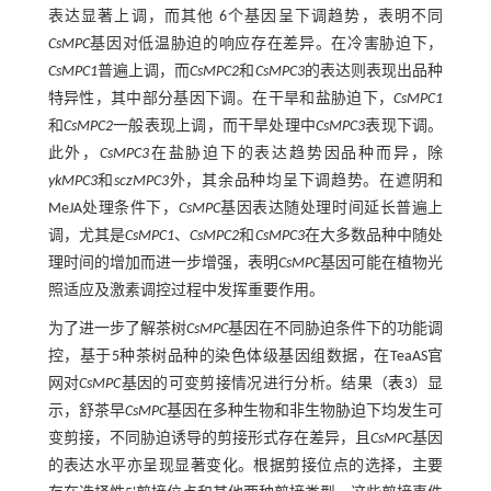
表达显著上调，而其他 6个基因呈下调趋势，表明不同
CsMPC
基因对低温胁迫的响应存在差异。在冷害胁迫下，
CsMPC1
普遍上调，而
CsMPC2
和
CsMPC3
的表达则表现出品种
特异性，其中部分基因下调。在干旱和盐胁迫下，
CsMPC1
和
CsMPC2
一般表现上调，而干旱处理中
CsMPC3
表现下调。
此外，
CsMPC3
在盐胁迫下的表达趋势因品种而异，除
ykMPC3
和
sczMPC3
外，其余品种均呈下调趋势。在遮阴和
MeJA处理条件下，
CsMPC
基因表达随处理时间延长普遍上
调，尤其是
CsMPC1
、
CsMPC2
和
CsMPC3
在大多数品种中随处
理时间的增加而进一步增强，表明
CsMPC
基因可能在植物光
照适应及激素调控过程中发挥重要作用。
为了进一步了解茶树
CsMPC
基因在不同胁迫条件下的功能调
控，基于5种茶树品种的染色体级基因组数据，在TeaAS官
网对
CsMPC
基因的可变剪接情况进行分析。结果（
表3
）显
示，舒茶早
CsMPC
基因在多种生物和非生物胁迫下均发生可
变剪接，不同胁迫诱导的剪接形式存在差异，且
CsMPC
基因
的表达水平亦呈现显著变化。根据剪接位点的选择，主要