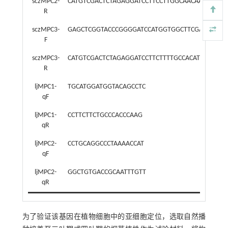
sczMPC2-
CATGTCGACTCTAGAGGATCCTTCCTTGGCAACAACAGCTT
R
sczMPC3-
GAGCTCGGTACCCGGGGATCCATGGTGGCTTCGAAGCTCC
F
sczMPC3-
CATGTCGACTCTAGAGGATCCTTCTTTTGCCACATCTTCTTTT
R
ljMPC1-
TGCATGGATGGTACAGCCTC
qF
ljMPC1-
CCTTCTTCTGCCCACCCAAG
qR
ljMPC2-
CCTGCAGGCCCTAAAACCAT
qF
ljMPC2-
GGCTGTGACCGCAATTTGTT
qR
为了验证该基因在植物细胞中的亚细胞定位，选取自然播