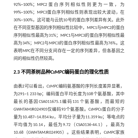
92%~100%；MPC2蛋白序列相似性则更为一致，为
99%~100%；MPC3蛋白序列相似性则表现出较大波动，在
30%~100%，这可能与云抗10号的蛋白序列差异有关。此外
在不同亚型基因的序列相似性比较中，MPC1与MPC2的蛋白
序列相似性最高为31%；MPC1与MPC3的蛋白序列相似性最
高为34%；MPC2与MPC3的蛋白序列相似性最高为76%。这
表明MPC在不同分支间存在一定的序列差异，但各基因之
间的相似性仍然较高。
2.3 不同茶树品种
CsMPC
编码蛋白的理化性质
由
表2
可以看出，
CsMPC
编码氨基酸的序列长度差异显著，
为291~1 233 bp；编码蛋白平均长度为108个氨基酸，其中
最长的基因CSA011675.1编码131个氨基酸，而最短的
GWHTAMJR024905仅编码93个氨基酸。CsMPCs蛋白的分子
量为10.487~14.854 ku，平均分子量为11.359 ku；等电点的
平均值为10.14，最低为9.72（CSA0136-44.1），最高为
10.68（GWHTAMJR024905）。这些结果表明，CsMPC家族