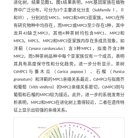
进化树，结果见
图1
。
图1
结果表明，
MPC
基因家族在植物
界中广泛分布，可分为3个主要进化分支（Subfamily Ⅰ、Ⅱ
和Ⅲ），分别对应MPC1、MPC2和MPC3亚家族。MPC1在所
有研究物种中均存在，而MPC2或MPC3至少存在1种，其中
龙井43缺乏MPC3，其他4种茶树均包含MPC1、MPC2和
MPC3。MPC1、MPC2和MPC3亚家族内存在多成员现象，如
洋蓟（
Cynara cardunculus
）含3种MPC1，拟南芥含2种
MPC2，而5种茶树品种中每个亚家族仅有一个成员，表明
其具有高度保守性和分化趋势。进一步分析显示，茶树
CsMPC1与番木瓜（
Carica papaya
）、石榴（
Punica
granatum
）和洋蓟的MPC1亲缘关系最近，CsMPC2与拟南芥
和葡萄（
Vitis vinifera
）的MPC2亲缘关系密切，CsMPC3则与
葡萄和石榴的MPC3较为接近。此外，进一步的系统发育分
析表明，MPC2和MPC3在进化树上靠得较近，二者在遗传特
征上显示出较强的亲缘关系。