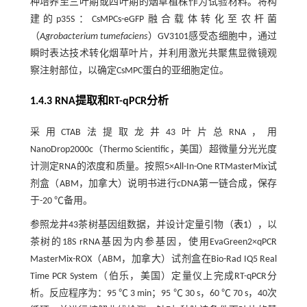
种培养至三叶期或四叶期的烟草植株作为试验材料。将构
建的p35S：CsMPCs-eGFP融合载体转化至农杆菌
（
Agrobacterium tumefaciens
）GV3101感受态细胞中，通过
瞬时表达技术转化烟草叶片，并利用激光共聚焦显微镜观
察注射部位，以确定CsMPC蛋白的亚细胞定位。
1.4.3 RNA提取和RT-qPCR分析
采用CTAB法提取龙井43叶片总RNA，用
NanoDrop2000c（Thermo Scientific，美国）超微量分光光度
计测定RNA的浓度和质量。按照5×All-In-One RTMasterMix试
剂盒（ABM，加拿大）说明书进行cDNA第一链合成，保存
于-20 ℃备用。
参照龙井43茶树基因组数据，并设计定量引物（
表1
），以
茶树的18S rRNA基因为内参基因，使用EvaGreen2×qPCR
MasterMix-ROX（ABM，加拿大）试剂盒在Bio-Rad IQ5 Real
Time PCR System（伯乐，美国）定量仪上完成RT-qPCR分
析。反应程序为：95 ℃ 3 min；95 ℃ 30 s，60 ℃ 70 s，40次