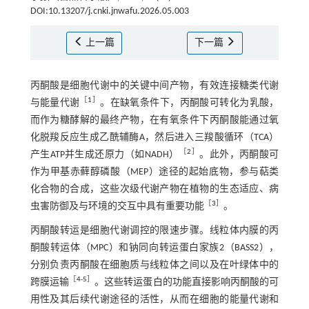
DOI:10.13207/j.cnki.jnwafu.2026.05.003
上一篇
下一篇
丙酮酸是细胞代谢中的关键中间产物，有效连接糖类代谢
［
1
］
与能量代谢
。在缺氧条件下，丙酮酸可转化为乳酸，
而作为糖酵解的最终产物，在有氧条件下丙酮酸能通过氧
化脱羧反应生成乙酰辅酶A，然后进入三羧酸循环（TCA）
［
2
］
产生ATP并生成还原力（如NADH）
。此外，丙酮酸可
作为甲基赤藓醇磷酸（MEP）途径的起始底物，参与萜类
化合物的合成，这些次级代谢产物在植物的生态适应、病
［
3
］
虫害防御及与环境的交互中具有重要功能
。
丙酮酸转运是细胞代谢调控的限速步骤。线粒体内膜的丙
酮酸转运体（MPC）和钠同向转运蛋白家族2（BASS2），
分别负责丙酮酸在细胞质与线粒体之间以及在叶绿体中的
［
4
-
5
］
跨膜运输
。这些转运蛋白的功能直接影响丙酮酸的可
用性及其后续代谢途径的活性，从而在细胞的能量代谢和