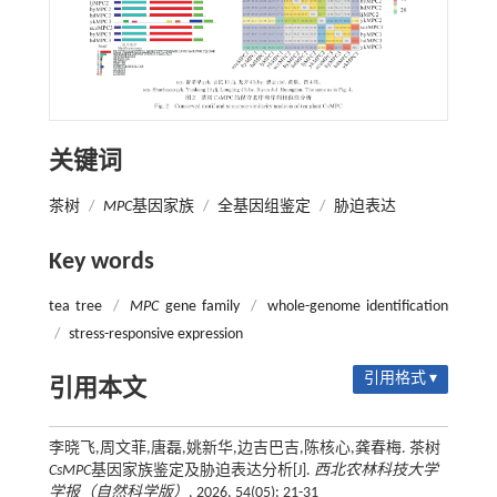
关键词
茶树
/
MPC
基因家族
/
全基因组鉴定
/
胁迫表达
Key words
tea tree
/
MPC
gene family
/
whole-genome identification
/
stress-responsive expression
引用格式 ▾
引用本文
李晓飞,周文菲,唐磊,姚新华,边吉巴吉,陈核心,龚春梅. 茶树
CsMPC
基因家族鉴定及胁迫表达分析[J].
西北农林科技大学
学报（自然科学版）
, 2026, 54(05): 21-31