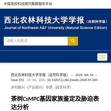
中国高校科技期刊集群服务平台
Toggle
西北农林科技大学学报（自然科学版）
››
2026, Vol. 54
››
Issue (05)
: 21 -31.
DOI:
10.13207/j.cnki.jnwafu.2026.05.003
乡村振兴（产业振兴）专题（园艺科学）
茶树
CsMPC
基因家族鉴定及胁迫表
达分析