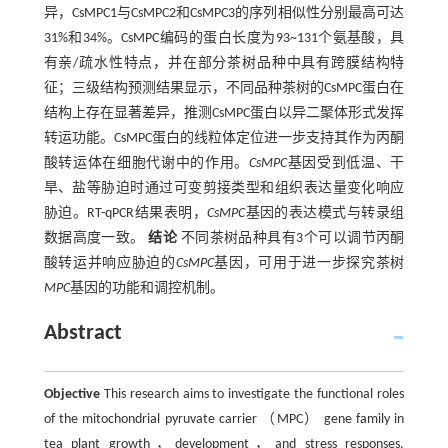
异，CsMPC1与CsMPC2和CsMPC3的序列相似性分别最高可达
31%和34%。CsMPC编码的蛋白长度为93~131个氨基酸，具
有亲/疏水性特点，并在部分茶树品种中具有跨膜结构特
征；三级结构预测结果显示，不同品种茶树的CsMPC蛋白在
结构上存在显著差异，推测CsMPC蛋白以异二聚体形式发挥
转运功能。CsMPC蛋白的线粒体定位进一步支持其作为丙酮
酸转运体在细胞代谢中的作用。
CsMPC
基因受到低温、干
旱、盐等胁迫时通过可变剪接类型和组织表达量变化响应
胁迫。RT-qPCR结果表明，
CsMPC
基因的表达模式与转录组
数据高度一致。
结论
不同茶树品种具有3个可以调节丙酮
酸转运并响应胁迫的
CsMPC
基因，可用于进一步探究茶树
MPC
基因的功能和调控机制。
Abstract
Objective
This research aims to investigate the functional roles
of the mitochondrial pyruvate carrier （MPC） gene family in
tea plant growth，development，and stress responses.