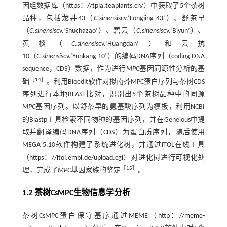
因组数据库（
https：//tpia.teaplants.cn/
）中获取了5个茶树
品种，包括龙井43（
C.sinensis
cv.‘Longjing 43’）、舒茶早
（
C.sinensis
cv.‘Shuchazao’）、碧云（
C.sinensis
cv.‘Biyun’）、
黄棪（
C.sinensis
cv.‘Huangdan’）和云抗
10（
C.sinensis
cv.‘Yunkang 10’）的编码DNA序列（coding DNA
sequence，CDS）数据，作为进行
MPC
基因同源性分析的基
［
14
］
础
。利用Bioedit软件对拟南芥MPC蛋白序列与茶树CDS
序列进行本地BLAST比对，识别出5个茶树品种中的同源
MPC
基因序列。以舒茶早的氨基酸序列为模板，利用NCBI
的Blastp工具检索不同物种的基因序列，并在Geneious中提
取并翻译编码DNA序列（CDS）为蛋白质序列，随后使用
MEGA 5.10软件构建了系统进化树，并通过iTOL在线工具
（
https：//itol.embl.de/upload.cgi
）对进化树进行可视化处
［
15
］
理，完成了
MPC
基因家族的鉴定
。
1.2 茶树CsMPC生物信息学分析
茶树CsMPC蛋白保守基序通过MEME（
http：//meme-