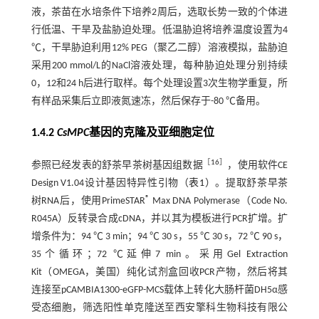
液，茶苗在水培条件下培养2周后，选取长势一致的个体进
行低温、干旱及盐胁迫处理。低温胁迫将培养温度设置为4
℃，干旱胁迫利用12% PEG（聚乙二醇）溶液模拟，盐胁迫
采用200 mmol/L的NaCl溶液处理，每种胁迫处理分别持续
0，12和24 h后进行取样。每个处理设置3次生物学重复，所
有样品采集后立即液氮速冻，然后保存于-80 ℃备用。
1.4.2
CsMPC
基因的克隆及亚细胞定位
［
16
］
参照已经发表的舒茶早茶树基因组数据
，使用软件CE
Design V1.04设计基因特异性引物（
表1
）。提取舒茶早茶
®
树RNA后，使用PrimeSTAR
Max DNA Polymerase（Code No.
R045A）反转录合成cDNA，并以其为模板进行PCR扩增。扩
增条件为：94 ℃ 3 min；94 ℃ 30 s，55 ℃ 30 s，72 ℃ 90 s，
35个循环；72 ℃延伸7 min。采用Gel Extraction
Kit（OMEGA，美国）纯化试剂盒回收PCR产物，然后将其
连接至pCAMBIA1300-eGFP-MCS载体上转化大肠杆菌DH5α感
受态细胞，筛选阳性单克隆送至西安擎科生物科技有限公