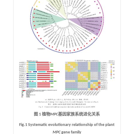
图 1 植物
MPC
基因家族系统进化关系
Fig.1 Systematic evolutionary relationship of the plant
MPC
gene family