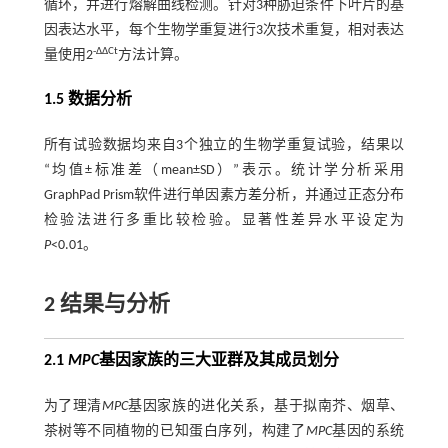
循环，并进行熔解曲线检测。针对3种胁迫条件下叶片的基
因表达水平，每个生物学重复进行3次技术重复，相对表达
-ΔΔCt
量使用2
方法计算。
1.5 数据分析
所有试验数据均来自3个独立的生物学重复试验，结果以
“均值±标准差（mean±SD）”表示。统计学分析采用
GraphPad Prism软件进行单因素方差分析，并通过正态分布
检验法进行多重比较检验。显著性差异水平设定为
P
<0.01。
2 结果与分析
2.1
MPC
基因家族的三大亚群及其成员划分
为了理清
MPC
基因家族的进化关系，基于拟南芥、烟草、
茶树等不同植物的已知蛋白序列，构建了
MPC
基因的系统