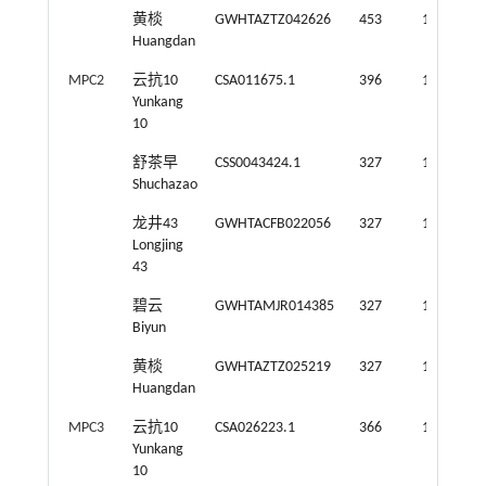
黄棪
GWHTAZTZ042626
453
108
1
Huangdan
MPC2
云抗10
CSA011675.1
396
131
1
Yunkang
10
舒茶早
CSS0043424.1
327
108
1
Shuchazao
龙井43
GWHTACFB022056
327
108
1
Longjing
43
碧云
GWHTAMJR014385
327
108
1
Biyun
黄棪
GWHTAZTZ025219
327
108
1
Huangdan
MPC3
云抗10
CSA026223.1
366
121
1
Yunkang
10