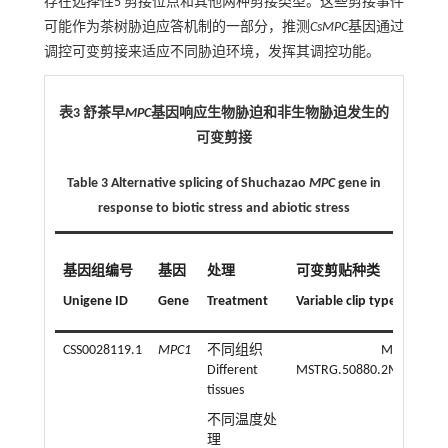
存在选择性5'剪接位点和其他两种剪接类型。这些剪接事件
可能作为茶树胁迫应答机制的一部分，推测
CsMPC
基因通过
调控可变剪接来适应不同胁迫环境，发挥其调控功能。
表3 舒茶早
MPC
基因响应生物胁迫和非生物胁迫发生的
可变剪接
Table 3 Alternative splicing of Shuchazao
MPC
gene in
response to biotic stress and abiotic stress
基因组编号
基因
处理
可变剪贴种类
Unigene ID
Gene
Treatment
Variable clip type
CSS0028119.1
MPC1
不同组织
MSTRG.50
Different
MSTRG.50880.2
MSTRG.48
tissues
不同温度处
理