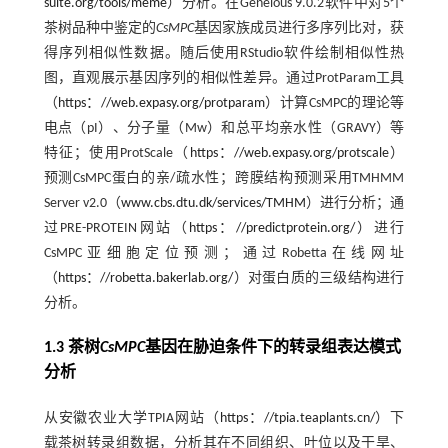
suite.org/tools/meme
）分析。在Geneious 9.0.2软件中对5个
茶树品种中鉴定的
CsMPC
基因家族成员进行多序列比对，获
得序列相似性数据。随后使用RStudio软件绘制相似性热
图，直观展示基因序列的相似性差异。通过ProtParam工具
（
https：//web.expasy.org/protparam
）计算CsMPC的理论等
电点（pI）、分子量（Mw）和总平均亲水性（GRAVY）等
特征；使用ProtScale（
https：//web.expasy.org/protscale
）
预测CsMPC蛋白的亲/疏水性；跨膜结构预测采用TMHMM
Server v2.0（
www.cbs.dtu.dk/services/TMHM
）进行分析；通
过PRE-PROTEIN网站（
https：//predictprotein.org/
）进行
CsMPC亚细胞定位预测；通过Robetta在线网址
（
https：//robetta.bakerlab.org/
）对蛋白质的三级结构进行
分析。
1.3 茶树
CsMPC
基因在胁迫条件下的转录组表达模式
分析
从安徽农业大学TPIA网站（
https：//tpia.teaplants.cn/
）下
载茶树转录组数据，分析其在不同组织、叶位以及干旱、