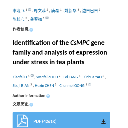
1
2
1
3
3
李晓飞
,
周文菲
,
唐磊
,
姚新华
,
边吉巴吉
,
3
1
陈核心
,
龚春梅
作者信息
+
Identification of the
CsMPC
gene
family and analysis of expression
under stress in tea plants
1
2
1
3
Xiaofei LI
,
Wenfei ZHOU
,
Lei TANG
,
Xinhua YAO
,
3
3
1
Jibaji BIAN
,
Hexin CHEN
,
Chunmei GONG
Author information
+
文章历史
+
PDF (4261K)