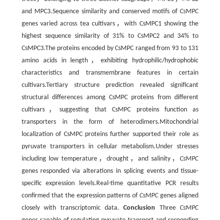
and MPC3.Sequence similarity and conserved motifs of
CsMPC
genes varied across tea cultivars，with CsMPC1 showing the
highest sequence similarity of 31% to CsMPC2 and 34% to
CsMPC3.The proteins encoded by CsMPC ranged from 93 to 131
amino acids in length，exhibiting hydrophilic/hydrophobic
characteristics and transmembrane features in certain
cultivars.Tertiary structure prediction revealed significant
structural differences among CsMPC proteins from different
cultivars，suggesting that CsMPC proteins function as
transporters in the form of heterodimers.Mitochondrial
localization of CsMPC proteins further supported their role as
pyruvate transporters in cellular metabolism.Under stresses
including low temperature，drought，and salinity，
CsMPC
genes responded via alterations in splicing events and tissue-
specific expression levels.Real-time quantitative PCR results
confirmed that the expression patterns of
CsMPC
genes aligned
closely with transcriptomic data.
Conclusion
Three
CsMPC