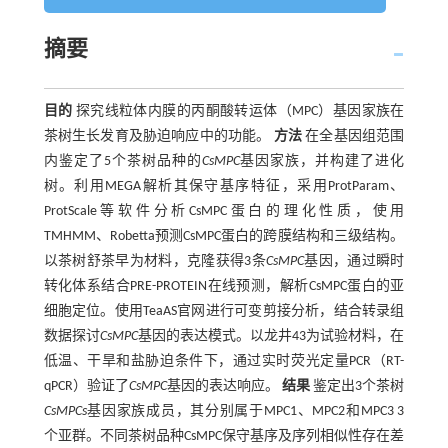
摘要
目的
探究线粒体内膜的丙酮酸转运体（MPC）基因家族在
茶树生长发育及胁迫响应中的功能。
方法
在全基因组范围
内鉴定了5个茶树品种的
CsMPC
基因家族，并构建了进化
树。利用MEGA解析其保守基序特征，采用ProtParam、
ProtScale等软件分析CsMPC蛋白的理化性质，使用
TMHMM、Robetta预测CsMPC蛋白的跨膜结构和三级结构。
以茶树舒茶早为材料，克隆获得3条
CsMPC
基因，通过瞬时
转化体系结合PRE-PROTEIN在线预测，解析CsMPC蛋白的亚
细胞定位。使用TeaAS官网进行可变剪接分析，结合转录组
数据探讨
CsMPC
基因的表达模式。以龙井43为试验材料，在
低温、干旱和盐胁迫条件下，通过实时荧光定量PCR（RT-
qPCR）验证了
CsMPC
基因的表达响应。
结果
鉴定出3个茶树
CsMPCs
基因家族成员，其分别属于MPC1、MPC2和MPC3 3
个亚群。不同茶树品种CsMPC保守基序及序列相似性存在差