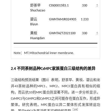
舒茶早
CSS0001583.1
330
109
1
Shuchazao
碧云
GWHTAMJR024905
1 233
93
1
Biyun
黄棪
GWHTAZTZ021100
330
109
1
Huangdan
Note：
MT.Mitochondrial inner membrane.
2.4 不同茶树品种CsMPC家族蛋白三级结构的差异
三级结构预测结果（
图3
）表明，舒茶早、黄棪、碧云和龙
井43茶树品种的MPC1、MPC2、MPC3蛋白具有相似的结
构，而云抗10的MPC蛋白则显著不同。进一步分析显示，
CsMPC1与CsMPC2和CsMPC3之间可能存在蛋白互作，形成异
聚体。研究表明，MPC蛋白以异二聚体形式发挥转运功
［
19
］