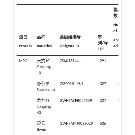
氨基酸
数
Number
of
蛋白
品种
基因组编号
序
animo
列/bp
Protein
Varieties
Unigene ID
acids
CDS
MPC1
云抗10
CSA013644.1
291
96
1
Yunkang
10
舒茶早
CSS0028119.1
327
108
1
Shuchazao
龙井43
GWHTACFB027659
327
108
1
Longjing
43
碧云
GWHTAMJR039029
606
95
1
Biyun