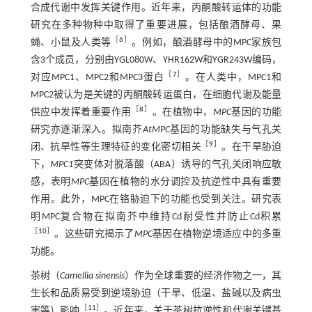
合成代谢中发挥关键作用。近年来，丙酮酸转运体的功能
研究在多种物种中取得了重要进展，包括酿酒酵母、果
［
6
］
蝇、小鼠及人类等
。例如，酿酒酵母中的MPC家族包
含3个成员，分别由YGL080W、YHR162W和YGR243W编码，
［
7
］
对应MPC1、MPC2和MPC3蛋白
。在人类中，MPC1和
MPC2被认为是关键的丙酮酸转运蛋白，在细胞代谢及能量
［
8
］
供应中发挥着重要作用
。在植物中，
MPC
基因的功能
研究亦逐渐深入。拟南芥
AtMPC
基因的功能缺失与气孔关
［
9
］
闭、抗旱性等生理特征的变化密切相关
。在干旱胁迫
下，
MPC1
突变体对脱落酸（ABA）诱导的气孔关闭响应敏
感，表明
MPC
基因在植物的水分调控及抗逆性中具有重要
作用。此外，MPC在铬胁迫下的功能也受到关注。研究表
明MPC复合物在拟南芥中维持Cd耐受性并防止Cd积累
［
10
］
。这些研究揭示了
MPC
基因在植物逆境适应中的多重
功能。
茶树（
Camellia sinensis
）作为全球重要的经济作物之一，其
生长和品质易受到逆境胁迫（干旱、低温、盐碱以及病虫
［
11
］
害等）影响
。近年来，关于茶树抗逆性和代谢关键基