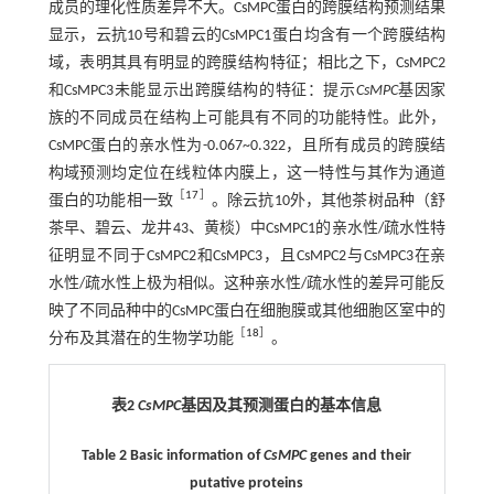
成员的理化性质差异不大。CsMPC蛋白的跨膜结构预测结果
显示，云抗10号和碧云的CsMPC1蛋白均含有一个跨膜结构
域，表明其具有明显的跨膜结构特征；相比之下，CsMPC2
和CsMPC3未能显示出跨膜结构的特征：提示
CsMPC
基因家
族的不同成员在结构上可能具有不同的功能特性。此外，
CsMPC蛋白的亲水性为-0.067~0.322，且所有成员的跨膜结
构域预测均定位在线粒体内膜上，这一特性与其作为通道
［
17
］
蛋白的功能相一致
。除云抗10外，其他茶树品种（舒
茶早、碧云、龙井43、黄棪）中CsMPC1的亲水性/疏水性特
征明显不同于CsMPC2和CsMPC3，且CsMPC2与CsMPC3在亲
水性/疏水性上极为相似。这种亲水性/疏水性的差异可能反
映了不同品种中的CsMPC蛋白在细胞膜或其他细胞区室中的
［
18
］
分布及其潜在的生物学功能
。
表2
CsMPC
基因及其预测蛋白的基本信息
Table 2 Basic information of
CsMPC
genes and their
putative proteins