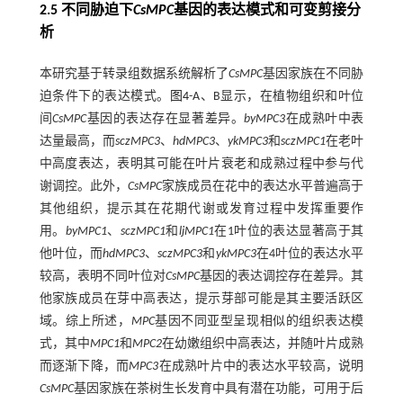
2.5 不同胁迫下
CsMPC
基因的表达模式和可变剪接分
析
本研究基于转录组数据系统解析了
CsMPC
基因家族在不同胁
迫条件下的表达模式。
图4
-A、B显示，在植物组织和叶位
间
CsMPC
基因的表达存在显著差异。
byMPC3
在成熟叶中表
达量最高，而
sczMPC3
、
hdMPC3
、
ykMPC3
和
sczMPC1
在老叶
中高度表达，表明其可能在叶片衰老和成熟过程中参与代
谢调控。此外，
CsMPC
家族成员在花中的表达水平普遍高于
其他组织，提示其在花期代谢或发育过程中发挥重要作
用。
byMPC1
、
sczMPC1
和
ljMPC1
在1叶位的表达显著高于其
他叶位，而
hdMPC3
、
sczMPC3
和
ykMPC3
在4叶位的表达水平
较高，表明不同叶位对
CsMPC
基因的表达调控存在差异。其
他家族成员在芽中高表达，提示芽部可能是其主要活跃区
域。综上所述，
MPC
基因不同亚型呈现相似的组织表达模
式，其中
MPC1
和
MPC2
在幼嫩组织中高表达，并随叶片成熟
而逐渐下降，而
MPC3
在成熟叶片中的表达水平较高，说明
CsMPC
基因家族在茶树生长发育中具有潜在功能，可用于后