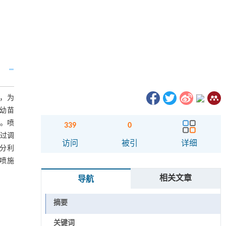
度，为
蔺幼苗
’。喷
339
0
通过调
访问
被引
详细
分利
A喷施
相关文章
导航
摘要
关键词