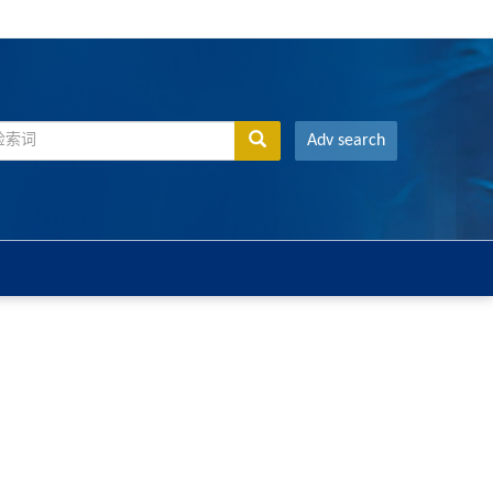
Adv search