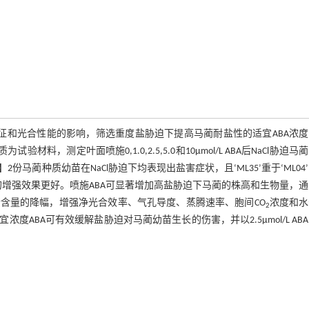
特征和光合性能的影响，筛选重度盐胁迫下提高马蔺耐盐性的适宜ABA浓
材料，测定叶面喷施0,1.0,2.5,5.0和10μmol/L ABA后NaCl胁迫马
蔺种质幼苗在NaCl胁迫下均表现出盐害症状，且‘ML35’重于‘ML04
4’耐盐性的增强效果更好。喷施ABA可显著增加高盐胁迫下马蔺的株高和生物量，
含量的降幅，增强净光合效率、气孔导度、蒸腾速率、胞间CO
浓度和水
2
ABA可有效缓解盐胁迫对马蔺幼苗生长的伤害，并以2.5μmol/L AB