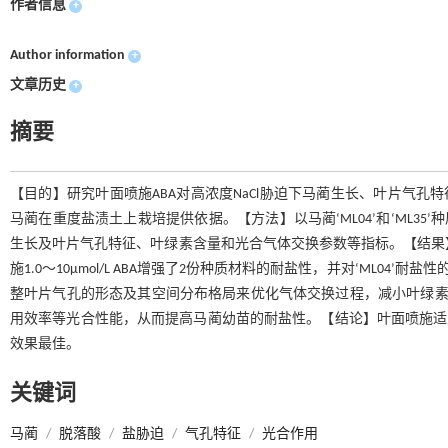
作者信息
+
Author information
+
文章历史
+
摘要
【目的】研究叶面喷施ABA对高浓度NaCl胁迫下马蔺生长、叶片气孔
马蔺在重度盐渍土上栽培提供依据。【方法】以马蔺‘ML04’和‘ML35’种质为试验
生长及叶片气孔特征、叶绿素含量和光合气体交换参数等指标。【结果】2份马
施1.0～10μmol/L ABA增强了2份种质材料的耐盐性，并对‘ML0
整叶片气孔的形态及其空间分布格局来优化气体交换过程，减小叶绿素
用效率等光合性能，从而提高马蔺幼苗的耐盐性。【结论】叶面喷施适宜浓度
效果最佳。
关键词
马蔺
/
脱落酸
/
盐胁迫
/
气孔特征
/
光合作用