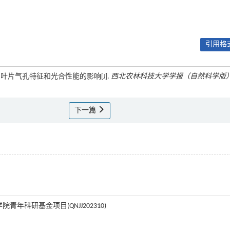
引用格式
长、叶片气孔特征和光合性能的影响[J].
西北农林科技大学学报（自然科学版
下一篇
青年科研基金项目(QNJJ202310)